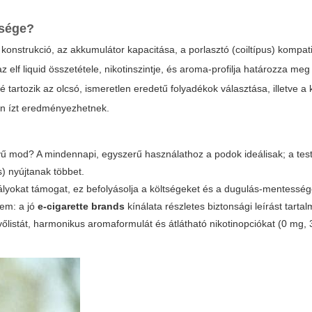
ősége?
konstrukció, az akkumulátor kapacitása, a porlasztó (coiltípus) kompati
 az
elf liquid
összetétele, nikotinszintje, és aroma-profilja határozza meg 
tartozik az olcsó, ismeretlen eredetű folyadékok választása, illetve a
lan ízt eredményezhetnek.
ű mod? A mindennapi, egyszerű használathoz a podok ideálisak; a tes
) nyújtanak többet.
tályokat támogat, ez befolyásolja a költségeket és a dugulás-mentesség
lem: a jó
e-cigarette brands
kínálata részletes biztonsági leírást tarta
evőlistát, harmonikus aromaformulát és átlátható nikotinopciókat (0 mg,