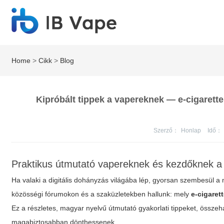
Home
>
Cikk
>
Blog
Kipróbált tippek a vapereknek — e-cigarette
Szerző：
Honlap
Idő：
Praktikus útmutató vapereknek és kezdőknek a 
Ha valaki a digitális dohányzás világába lép, gyorsan szembesül a
közösségi fórumokon és a szaküzletekben hallunk: mely
e-cigaret
Ez a részletes, magyar nyelvű útmutató gyakorlati tippeket, összeh
magabiztosabban dönthessenek.