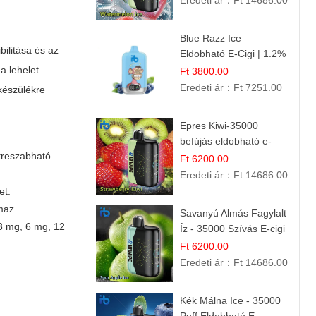
Eredeti ár：
Ft 14686.00
Blue Razz Ice
bilitása és az
Eldobható E-Cigi | 1.2%
Nikotin | Jéghideg
a lehelet
Ft 3800.00
Málna Íz
Eredeti ár：
Ft 7251.00
 készülékre
Epres Kiwi-35000
befújás eldobható e-
treszabható
cigaretta
Ft 6200.00
Eredeti ár：
Ft 14686.00
et.
lmaz.
Savanyú Almás Fagylalt
 3 mg, 6 mg, 12
Íz - 35000 Szívás E-cigi
Ft 6200.00
Eredeti ár：
Ft 14686.00
Kék Málna Ice - 35000