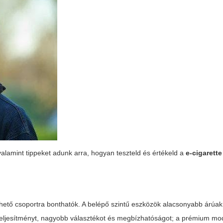
alamint tippeket adunk arra, hogyan teszteld és értékeld a
e-cigarett
thető csoportra bonthatók. A belépő szintű eszközök alacsonyabb árúak
teljesítményt, nagyobb választékot és megbízhatóságot; a prémium mo