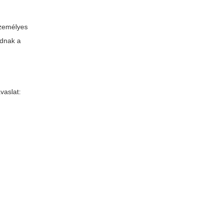
személyes
adnak a
vaslat: