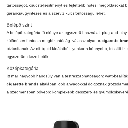
tartósságot, csúcsteljesítményt és fejlettebb hűtési megoldásokat 
garanciaügyintézés és a szerviz kulcsfontosságú lehet.
Belépő szint
A belépő kategória fő előnye az egyszerű használat: plug-and-play m
különösen fontos a megbízhatóság: válassz olyan
e-cigarette bra
biztosítanak. Az
elf liquid
kínálatból ilyenkor a könnyebb, frissítő íze
egyszerűen kezelhetők.
Középkategória
Itt már nagyobb hangsúly van a testreszabhatóságon: watt-beállítá
cigarette brands
általában jobb anyagokkal dolgoznak (rozsdament
a szegmensben bővebb: komplexebb desszert- és gyümölcskeveréke