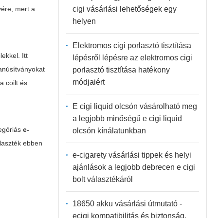
cigi vásárlási lehetőségek egy
vére, mert a
helyen
Elektromos cigi porlasztó tisztítása
ekkel. Itt
lépésről lépésre az elektromos cigi
tanúsítványokat
porlasztó tisztítása hatékony
módjaiért
a coilt és
E cigi liquid olcsón vásárolható meg
a legjobb minőségű e cigi liquid
tegóriás
e-
olcsón kínálatunkban
laszték ebben
e-cigarety vásárlási tippek és helyi
ajánlások a legjobb debrecen e cigi
bolt választékáról
18650 akku vásárlási útmutató -
ecigi kompatibilitás és biztonság,