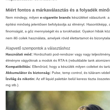
Miért fontos a márkaválasztás és a folyadék min
Nem mindegy, milyen
e-cigarette brands
készüléket választunk: a 
építési minőség jelentősen befolyásolja az élményt. Hasonlóképp,
finomságát, a gőz mennyiségét és a torokhatást. Gyakori hibák közé 
nem illő coilek használata, amelyek rövid élettartamot és bizonyta
Alapvető szempontok a választáshoz
Használati mód:
Hordozható pod-rendszer vagy nagy teljesítmény
élményre vágyóknak a modok és RTA-k (rebuildable tank atomizers
Kompatibilitás:
Ellenőrizd, hogy a készülék milyen coileket és tar
Akkumulátor és biztonság:
Pulse, temp control, és túláram-véde
Ízvilág és nikotin:
Az
elf liquid
palettán belül keress tiszta összet
mg stb.).