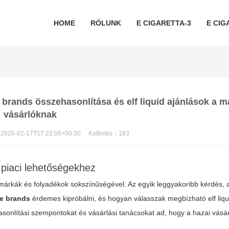
HOME
RÓLUNK
E CIGARETTA-3
E CIG
 brands összehasonlítása és elf liquid ajánlások a 
vásárlóknak
2026-02-17T17:22:06+00:00
Kattintás：
183
piaci lehetőségekhez
 márkák és folyadékok sokszínűségével. Az egyik leggyakoribb kérdés, 
te brands
érdemes kipróbálni, és hogyan válasszak megbízható
elf liq
asonlítási szempontokat és vásárlási tanácsokat ad, hogy a hazai vásá