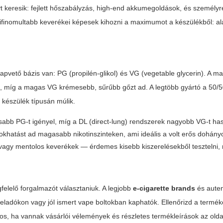
t keresik: fejlett hőszabályzás, high-end akkumegoldások, és személy
ifinomultabb keverékei képesek kihozni a maximumot a készülékből: a
apvető bázis van: PG (propilén-glikol) és VG (vegetable glycerin). A 
z, míg a magas VG krémesebb, sűrűbb gőzt ad. A legtöbb gyártó a 50/5
 készülék típusán múlik.
abb PG-t igényel, míg a DL (direct-lung) rendszerek nagyobb VG-t ha
orokhatást ad magasabb nikotinszinteken, ami ideális a volt erős dohán
agy mentolos keverékek — érdemes kisebb kiszerelésekből tesztelni, 
elelő forgalmazót választaniuk. A legjobb
e-cigarette brands
és aute
ladókon vagy jól ismert vape boltokban kaphatók. Ellenőrizd a termé
nos, ha vannak vásárlói vélemények és részletes termékleírások az olda