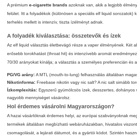
A prémium
e-cigarette brands
azoknak van, akik a legjobb élmény
felület. Itt a folyadékok (különösen a speciális
elf liquid
sorozatok) k
terhelés mellett is intenzív, tiszta ízélményt adnak.
A folyadék kiválasztása: összetevők és ízek
Az
elf liquid
választás életbevágó része a vaper élményének. Két al
erősebb torokhatást (throat hit) és intenzívebb aromát eredménye
70/30 arányokat kínálja; a választás a személyes preferencián és a
PG/VG arány:
A MTL (mouth-to-lung) felhasználás általában magas
Nikotinforma:
Freebase nikotin vagy nic salt? A nic salt simább t
Ízkomplexitás:
Egyszerű gyümölcsös ízek, desszertes, dohányos v
nagyobb mennyiséget vásárolsz.
Hol érdemes vásárolni Magyarországon?
A hazai vásárlóknak érdemes helyi, az európai szabványoknak megf
termékek általában megbízható webáruházakban, hivatalos viszonte
csomagolását, a lejárati dátumot, és a gyártói kódot. Szintén hasz