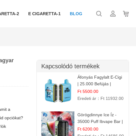
ARETTA-2
E CIGARETTA-1
BLOG
magyar
Kapcsolódó termékek
Áfonyás Fagylalt E-Cigi
| 25.000 Befújás |
Eldobható E-Cigaretta
Ft 5500.00
Eredeti ár：
Ft 11932.00
amit a
Görögdinnye Ice Íz -
uid
opciókat?
35000 Puff Ibvape Bar |
rlók
Frissítő Mentolos
Ft 6200.00
Élmény!