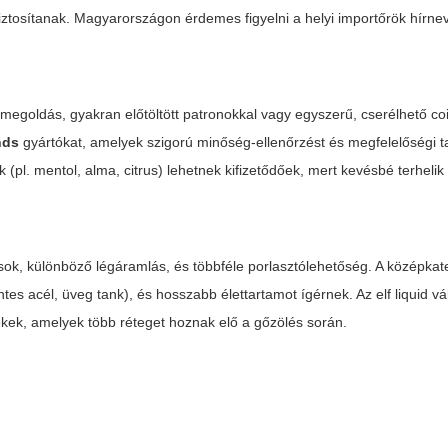
biztosítanak. Magyarországon érdemes figyelni a helyi importőrök hírne
egoldás, gyakran előtöltött patronokkal vagy egyszerű, cserélhető coil
nds
gyártókat, amelyek szigorú minőség-ellenőrzést és megfelelőségi 
k (pl. mentol, alma, citrus) lehetnek kifizetődőek, mert kevésbé terhelik 
sok, különböző légáramlás, és többféle porlasztólehetőség. A középka
es acél, üveg tank), és hosszabb élettartamot ígérnek. Az
elf liquid
vá
k, amelyek több réteget hoznak elő a gőzölés során.