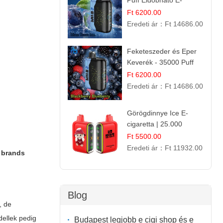
Puff Eldobható E-
cigaretta | Élénkítő
Ft 6200.00
Gyümölcsös
Eredeti ár：
Ft 14686.00
Frissesség!
Feketeszeder és Eper
Keverék - 35000 Puff
Eldobható Vape | Ízletes
Ft 6200.00
Gyümölcsökombináció!
Eredeti ár：
Ft 14686.00
Görögdinnye Ice E-
cigaretta | 25.000
Befújás | Premium E-
Ft 5500.00
Liquid
Eredeti ár：
Ft 11932.00
e brands
Blog
, de
dellek pedig
Budapest legjobb e cigi shop és e