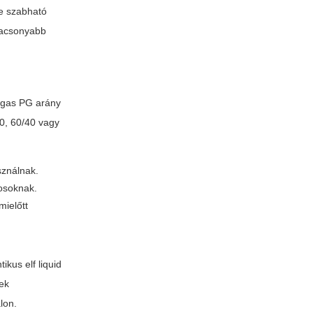
re szabható
lacsonyabb
magas PG arány
0, 60/40 vagy
sználnak.
yosoknak.
mielőtt
ntikus
elf liquid
kek
lon.