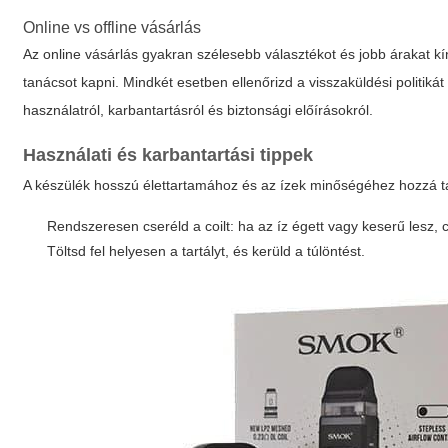
Online vs offline vásárlás
Az online vásárlás gyakran szélesebb választékot és jobb árakat kí
tanácsot kapni. Mindkét esetben ellenőrizd a visszaküldési politikát
használatról, karbantartásról és biztonsági előírásokról.
Használati és karbantartási tippek
A készülék hosszú élettartamához és az ízek minőségéhez hozzá tar
Rendszeresen cseréld a coilt: ha az íz égett vagy keserű lesz,
Töltsd fel helyesen a tartályt, és kerüld a túlöntést.