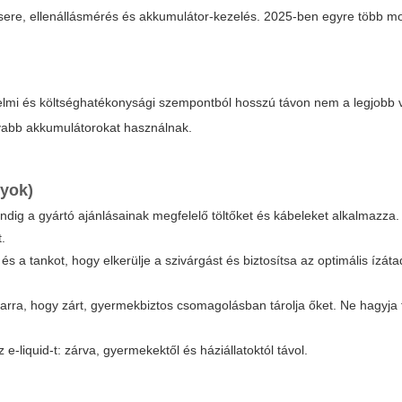
csere, ellenállásmérés és akkumulátor-kezelés. 2025-ben egyre több mo
mi és költséghatékonysági szempontból hosszú távon nem a legjobb v
yabb akkumulátorokat használnak.
lyok)
ndig a gyártó ajánlásainak megfelelő töltőket és kábeleket alkalmazza
t.
s a tankot, hogy elkerülje a szivárgást és biztosítsa az optimális ízát
n arra, hogy zárt, gyermekbiztos csomagolásban tárolja őket. Ne hagyja 
-liquid-t: zárva, gyermekektől és háziállatoktól távol.