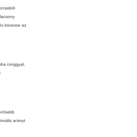
orrásból
alacsony
 és kövesse az
uha ronggyal,
ő
 erősebb
imális arányt