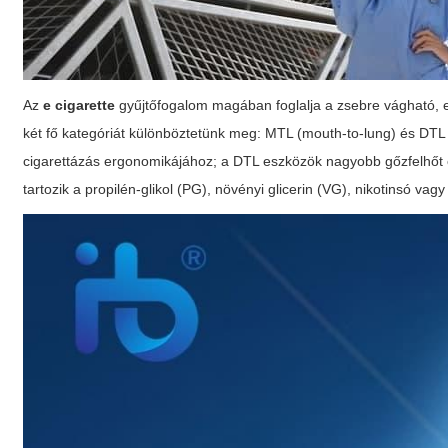
Az
e cigarette
gyűjtőfogalom magában foglalja a zsebre vágható, e
két fő kategóriát különböztetünk meg: MTL (mouth-to-lung) és DTL 
cigarettázás ergonomikájához; a DTL eszközök nagyobb gőzfelhőt és 
tartozik a propilén-glikol (PG), növényi glicerin (VG), nikotinsó va