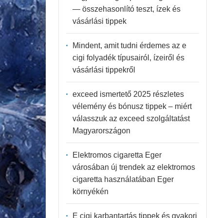
— összehasonlító teszt, ízek és
vásárlási tippek
Mindent, amit tudni érdemes az e
cigi folyadék típusairól, ízeiről és
vásárlási tippekről
exceed ismertető 2025 részletes
vélemény és bónusz tippek – miért
válasszuk az exceed szolgáltatást
Magyarországon
Elektromos cigaretta Eger
városában új trendek az elektromos
cigaretta használatában Eger
környékén
E cigi karbantartás tippek és gyakori