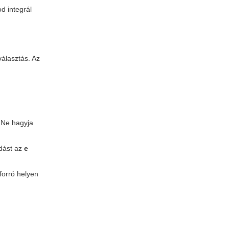
d integrál
álasztás. Az
. Ne hagyja
adást az
e
forró helyen