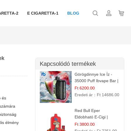
ARETTA-2
E CIGARETTA-1
BLOG
ek
Kapcsolódó termékek
Görögdinnye Ice Íz -
35000 Puff Ibvape Bar |
Frissítő Mentolos
Ft 6200.00
Élmény!
Eredeti ár：
Ft 14686.00
b és
 számára
Red Bull Eper
sbiztonság
Eldobható E-Cigi |
lis élmény
Energiaital Íz | Készülék
Ft 3800.00
Használat