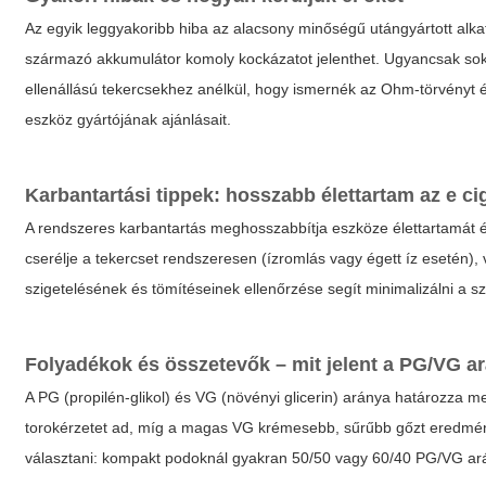
Az egyik leggyakoribb hiba az alacsony minőségű utángyártott alka
származó akkumulátor komoly kockázatot jelenthet. Ugyancsak sok h
ellenállású tekercsekhez anélkül, hogy ismernék az Ohm-törvényt és
eszköz gyártójának ajánlásait.
Karbantartási tippek: hosszabb élettartam az
e ci
A rendszeres karbantartás meghosszabbítja eszköze élettartamát és 
cserélje a tekercset rendszeresen (ízromlás vagy égett íz esetén),
szigetelésének és tömítéseinek ellenőrzése segít minimalizálni a sz
Folyadékok és összetevők – mit jelent a PG/VG a
A PG (propilén-glikol) és VG (növényi glicerin) aránya határozza 
torokérzetet ad, míg a magas VG krémesebb, sűrűbb gőzt eredmé
választani: kompakt podoknál gyakran 50/50 vagy 60/40 PG/VG arán