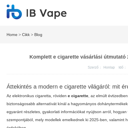
Home
>
Cikk
>
Blog
Komplett e cigarette vásárlási útmutató
Szerző：
Honlap
Idő：
Áttekintés a modern e cigarette világáról: mit 
Az elektronikus cigaretta, röviden
e cigarette
, az elmúlt évtizedbe
biztonságosabb alternatívát kínál a hagyományos dohánytermékekh
egyaránt részletes, gyakorlati információkat nyújtson arról, hogya
szempontjából, mely modellek emelkednek ki 2025-ben, valamint ho
érdekében.