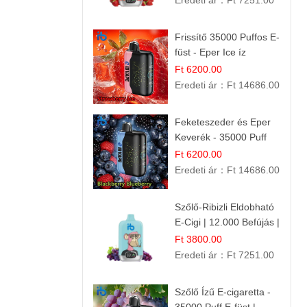
Eredeti ár：
Ft 7251.00
Frissítő 35000 Puffos E-
füst - Eper Ice íz
Ft 6200.00
Eredeti ár：
Ft 14686.00
Feketeszeder és Eper
Keverék - 35000 Puff
Eldobható Vape | Ízletes
Ft 6200.00
Gyümölcsökombináció!
Eredeti ár：
Ft 14686.00
Szőlő-Ribizli Eldobható
E-Cigi | 12.000 Befújás |
Friss Gyümölcs Íz
Ft 3800.00
Eredeti ár：
Ft 7251.00
Szőlő Ízű E-cigaretta -