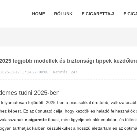
HOME
RÓLUNK
E CIGARETTA-3
E CIG
 2025 legjobb modellek és biztonsági tippek kezdőkn
2025-12-17T17:24:27+00:00
Kattintás：
247
érdemes tudni 2025-ben
n folyamatosan fejlődött; 2025-ben a piac sokkal érettebb, változatosab
ez képest. Ez az útmutató célja, hogy kezdők és haladó felhasználók
n válasszanak
e cigarette
típust, mire figyeljenek akkumulátor- és tölté
gyan tarthatják karban készüléküket a hosszú élettartam és az optimá