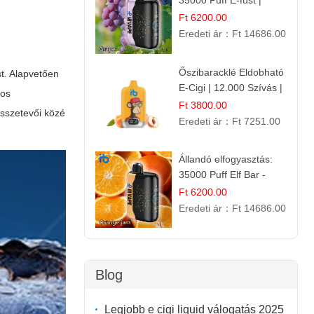
35000 Puff E-füst |
Intenzív
Ft 6200.00
Gyümölcsélmény!
Eredeti ár：
Ft 14686.00
Őszibaracklé Eldobható
t. Alapvetően
E-Cigi | 12.000 Szívás |
yos
Frissítő Barack Íz
Ft 3800.00
összetevői közé
Eredeti ár：
Ft 7251.00
Állandó elfogyasztás:
35000 Puff Elf Bar -
Narancslekvár íz
Ft 6200.00
Eredeti ár：
Ft 14686.00
Blog
Legjobb e cigi liquid válogatás 2025