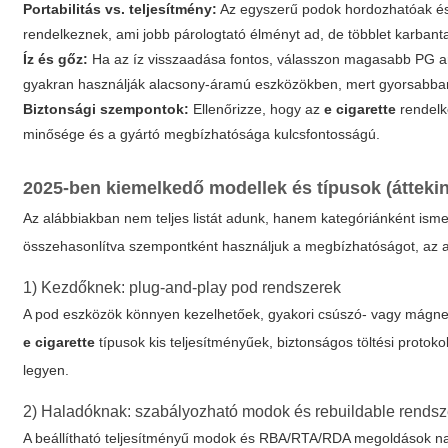
Portabilitás vs. teljesítmény:
Az egyszerű podok hordozhatóak és 
rendelkeznek, ami jobb párologtató élményt ad, de többlet karbanta
Íz és gőz:
Ha az íz visszaadása fontos, válasszon magasabb PG ará
gyakran használják alacsony-áramú eszközökben, mert gyorsabban 
Biztonsági szempontok:
Ellenőrizze, hogy az
e cigarette
rendelk
minősége és a gyártó megbízhatósága kulcsfontosságú.
2025-ben kiemelkedő modellek és típusok (áttekin
Az alábbiakban nem teljes listát adunk, hanem kategóriánként isme
összehasonlítva szempontként használjuk a megbízhatóságot, az alka
1) Kezdőknek: plug-and-play pod rendszerek
A pod eszközök könnyen kezelhetőek, gyakori csúszó- vagy mágnese
e cigarette
típusok kis teljesítményűek, biztonságos töltési proto
legyen.
2) Haladóknak: szabályozható modok és rebuildable rends
A beállítható teljesítményű modok és RBA/RTA/RDA megoldások nag