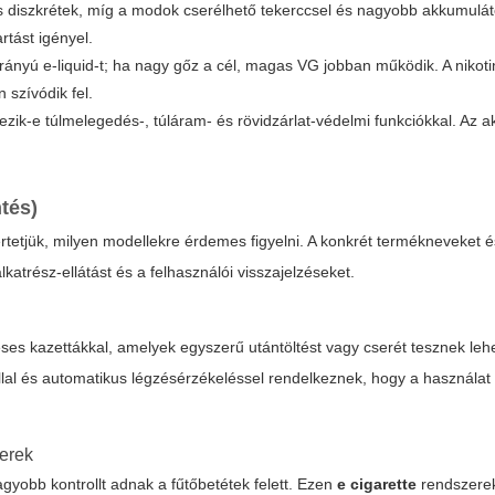
diszkrétek, míg a modok cserélhető tekerccsel és nagyobb akkumulát
rtást igényel.
nyú e-liquid-t; ha nagy gőz a cél, magas VG jobban működik. A nikoti
szívódik fel.
ezik-e túlmelegedés-, túláram- és rövidzárlat-védelmi funkciókkal. Az 
tés)
rtetjük, milyen modellekre érdemes figyelni. A konkrét termékneveket é
trész-ellátást és a felhasználói visszajelzéseket.
s kazettákkal, amelyek egyszerű utántöltést vagy cserét tesznek lehe
kollal és automatikus légzésérzékeléssel rendelkeznek, hogy a használa
zerek
yobb kontrollt adnak a fűtőbetétek felett. Ezen
e cigarette
rendszere