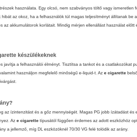
trészek használata. Egy olcsó, nem szabványos töltő vagy ismeretlen f
ibát az okoz, ha a felhasználók túl magas teljesítményt állítanak be 
 az akkumulátorok korlátait. Mindig mérjen ellenállást használat előtt
garette
készülékeknek
javítja a felhasználói élményt. Tisztítsa a tankot és a csatlakozókat p
 valamint használjon megfelelő minőségű e-liquid-t. Az
e cigarette
bels
ivárgást.
rány?
meg az ízintenzitást és a gőz mennyiségét. Magas PG jobb ízátadást és
nyez. Az
e cigarette
típusától függően érdemes az adott eszközhöz opt
y a jellemző, míg DL eszközöknél 70/30 VG felé tolódik az arány.