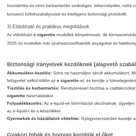
hozzáértés és némi karbantartás szükséges: tekercsépítés, vatta 
korszerű hőfokszabályozást és intelligens biztonsági protokollt.
3) Eldobható és praktikus megoldások
Az eldobható
e cigarette
modellek kényelmesek, de környezetvédel
2025-ös modellek már újrahasznosíthatóbb anyagokat és hatékon
Biztonsági irányelvek kezdőknek (alapvető szabá
Akkumulátor-kezelés:
Soha ne használjon sérült akkumulátort. Mi
felügyelet nélkül töltőn az
e cigarette
-et, és kerülje a túlmelegedés
Tisztítás és karbantartás:
Rendszeresen tisztítsa a csatlakozókat é
cigarette
használatakor.
Folyadékkezelés:
Az e-liquid-ek bőrirritációt okozhatnak; ügyelje
az e-liquid-t és a készüléket.
Gyermekek és háziállatok védelme:
Gyógyszerszerűen kezelje az e
Gyakori hibák és hogyan kerüljük el őket