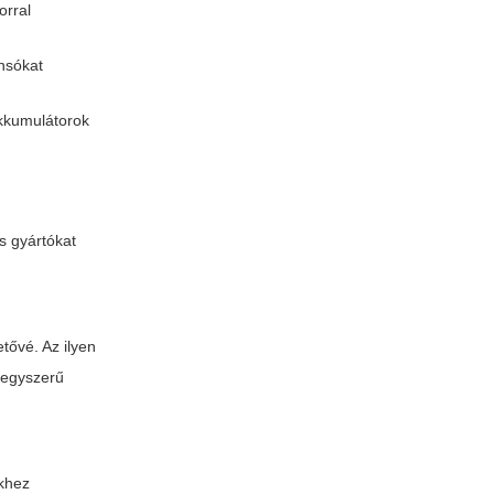
orral
nsókat
akkumulátorok
s gyártókat
tővé. Az ilyen
t egyszerű
khez