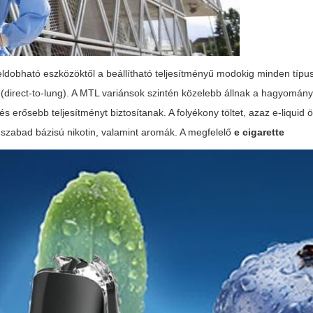
ldobható eszközöktől a beállítható teljesítményű modokig minden típus
(direct-to-lung). A MTL variánsok szintén közelebb állnak a hagyomán
erősebb teljesítményt biztosítanak. A folyékony töltet, azaz e-liquid 
gy szabad bázisú nikotin, valamint aromák. A megfelelő
e cigarette