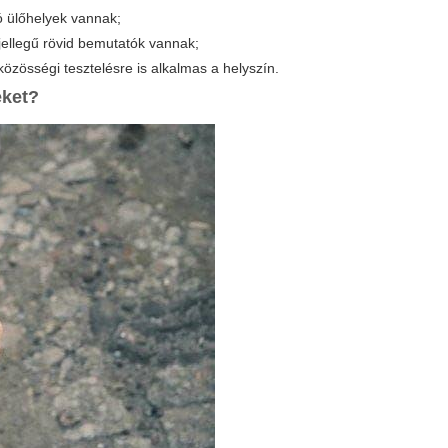
ó ülőhelyek vannak;
jellegű rövid bemutatók vannak;
közösségi tesztelésre is alkalmas a helyszín.
eket?