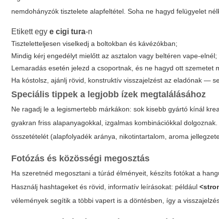
nemdohányzók tisztelete alapfeltétel. Soha ne hagyd felügyelet nélkü
Etikett egy
e cigi tura
-n
Tiszteletteljesen viselkedj a boltokban és kávézókban;
Mindig kérj engedélyt mielőtt az asztalon vagy beltéren vape-elnél;
Lemaradás esetén jelezd a csoportnak, és ne hagyd ott szemetet 
Ha kóstolsz, ajánlj rövid, konstruktív visszajelzést az eladónak — s
Speciális tippek a legjobb ízek megtalálásához
Ne ragadj le a legismertebb márkákon: sok kisebb gyártó kínál krea
gyakran friss alapanyagokkal, izgalmas kombinációkkal dolgoznak. 
összetételét (alapfolyadék aránya, nikotintartalom, aroma jellegze
Fotózás és közösségi megosztás
Ha szeretnéd megosztani a túrád élményeit, készíts fotókat a hangulat
Használj hashtageket és rövid, informatív leírásokat: például
<stro
vélemények segítik a többi vapert is a döntésben, így a visszajelz