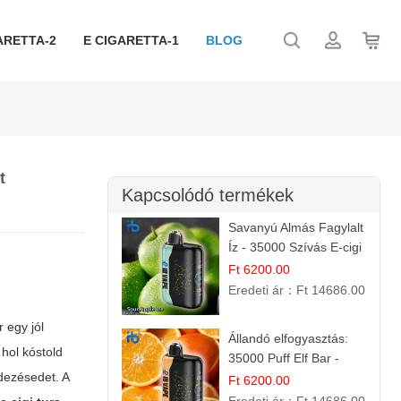
ARETTA-2
E CIGARETTA-1
BLOG
t
Kapcsolódó termékek
Savanyú Almás Fagylalt
Íz - 35000 Szívás E-cigi
Ft 6200.00
Eredeti ár：
Ft 14686.00
 egy jól
Állandó elfogyasztás:
hol kóstold
35000 Puff Elf Bar -
dezésedet. A
Narancslekvár íz
Ft 6200.00