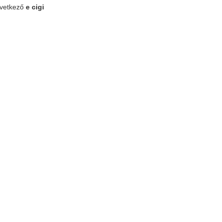
övetkező
e cigi