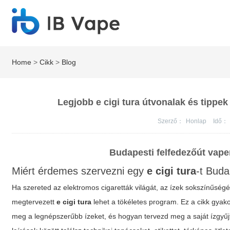
Home
>
Cikk
>
Blog
Legjobb e cigi tura útvonalak és tippe
Szerző：
Honlap
Idő：
Budapesti felfedezőút vape
Miért érdemes szervezni egy
e cigi tura
-t Bud
Ha szereted az elektromos cigaretták világát, az ízek sokszínűségét
megtervezett
e cigi tura
lehet a tökéletes program. Ez a cikk gyak
meg a legnépszerűbb ízeket, és hogyan tervezd meg a saját ízgyűj