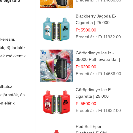
Eredeti ár：
Ft 14686.00
a
e cigi tura
Blackberry Jagoda E-
Cigaretta | 25.000
Szívás | Ízesített E-
Ft 5500.00
Liquid
Eredeti ár：
Ft 11932.00
 keresni,
ók, 3) tartalék
Görögdinnye Ice Íz -
sek csökkentik
35000 Puff Ibvape Bar |
Frissítő Mentolos
Ft 6200.00
Élmény!
Eredeti ár：
Ft 14686.00
olhatsz
Görögdinnye Ice E-
ejárhatók, és
cigaretta | 25.000
Befújás | Premium E-
n elérik
Ft 5500.00
Liquid
Eredeti ár：
Ft 11932.00
Red Bull Eper