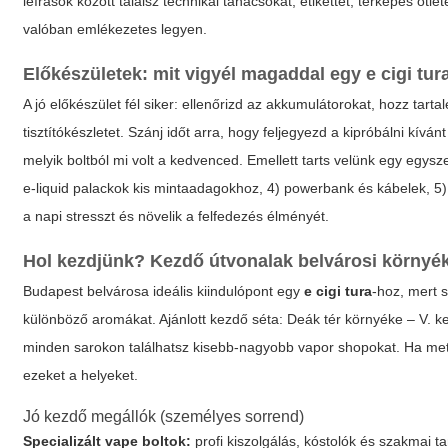
leírások között találsz technikai tanácsokat, etikettet, térképes öt
valóban emlékezetes legyen.
Előkészületek: mit vigyél magaddal egy
e cigi tur
A jó előkészület fél siker: ellenőrizd az akkumulátorokat, hozz tarta
tisztítókészletet. Szánj időt arra, hogy feljegyezd a kipróbálni kívá
melyik boltból mi volt a kedvenced. Emellett tarts velünk egy egyszer
e-liquid palackok kis mintaadagokhoz, 4) powerbank és kábelek, 5)
a napi stresszt és növelik a felfedezés élményét.
Hol kezdjünk? Kezdő útvonalak belvárosi környé
Budapest belvárosa ideális kiindulópont egy
e cigi tura
-hoz, mert 
különböző aromákat. Ajánlott kezdő séta: Deák tér környéke – V. 
minden sarokon találhatsz kisebb-nagyobb vapor shopokat. Ha metró
ezeket a helyeket.
Jó kezdő megállók (személyes sorrend)
Specializált vape boltok:
profi kiszolgálás, kóstolók és szakmai 