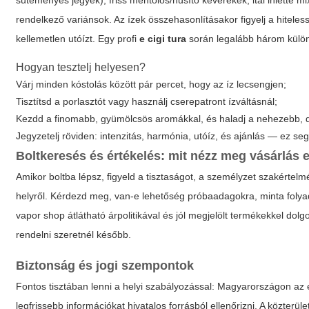
süteményes jegyek), friss mentolos/hűsítő keverékek, ital ihlette mi
rendelkező variánsok. Az ízek összehasonlításakor figyelj a hiteless
kellemetlen utóízt. Egy profi
e cigi tura
során legalább három külön
Hogyan tesztelj helyesen?
Várj minden kóstolás között pár percet, hogy az íz lecsengjen;
Tisztítsd a porlasztót vagy használj cserepatront ízváltásnál;
Kezdd a finomabb, gyümölcsös aromákkal, és haladj a nehezebb, d
Jegyzetelj röviden: intenzitás, harmónia, utóíz, és ajánlás — ez se
Boltkeresés és értékelés: mit nézz meg vásárlás e
Amikor boltba lépsz, figyeld a tisztaságot, a személyzet szakértelm
helyről. Kérdezd meg, van-e lehetőség próbaadagokra, minta folyad
vapor shop átlátható árpolitikával és jól megjelölt termékekkel dol
rendelni szeretnél később.
Biztonság és jogi szempontok
Fontos tisztában lenni a helyi szabályozással: Magyarországon az e
legfrissebb információkat hivatalos forrásból ellenőrizni. A közterüle