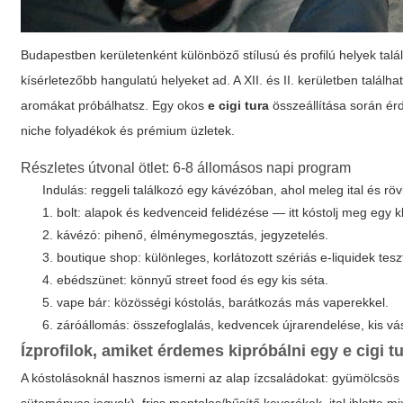
Budapestben kerületenként különböző stílusú és profilú helyek találh
kísérletezőbb hangulatú helyeket ad. A XII. és II. kerületben találh
aromákat próbálhatsz. Egy okos
e cigi tura
összeállítása során ér
niche folyadékok és prémium üzletek.
Részletes útvonal ötlet: 6-8 állomásos napi program
Indulás: reggeli találkozó egy kávézóban, ahol meleg ital és röv
1. bolt: alapok és kedvenceid felidézése — itt kóstolj meg egy 
2. kávézó: pihenő, élménymegosztás, jegyzetelés.
3. boutique shop: különleges, korlátozott szériás e-liquidek tesz
4. ebédszünet: könnyű street food és egy kis séta.
5. vape bár: közösségi kóstolás, barátkozás más vaperekkel.
6. záróállomás: összefoglalás, kedvencek újrarendelése, kis vá
Ízprofilok, amiket érdemes kipróbálni egy
e cigi t
A kóstolásoknál hasznos ismerni az alap ízcsaládokat: gyümölcsös (