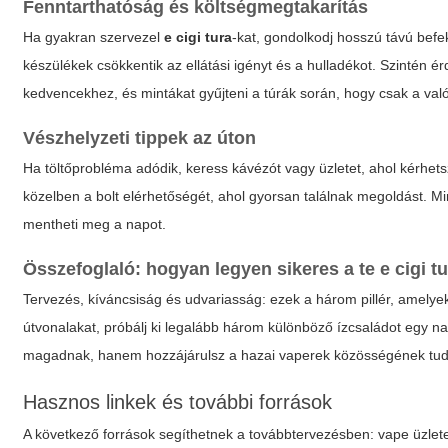
Fenntarthatóság és költségmegtakarítás
Ha gyakran szervezel
e cigi tura
-kat, gondolkodj hosszú távú befe
készülékek csökkentik az ellátási igényt és a hulladékot. Szintén 
kedvencekhez, és mintákat gyűjteni a túrák során, hogy csak a val
Vészhelyzeti tippek az úton
Ha töltőprobléma adódik, keress kávézót vagy üzletet, ahol kérhets
közelben a bolt elérhetőségét, ahol gyorsan találnak megoldást. Min
mentheti meg a napot.
Összefoglaló: hogyan legyen sikeres a te
e cigi t
Tervezés, kíváncsiság és udvariasság: ezek a három pillér, amel
útvonalakat, próbálj ki legalább három különböző ízcsaládot egy na
magadnak, hanem hozzájárulsz a hazai vaperek közösségének tud
Hasznos linkek és további források
A következő források segíthetnek a továbbtervezésben: vape üzletek 