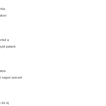
rtós
akori
rtsd a
quid palack
atos
ó napot szerzel
 és új