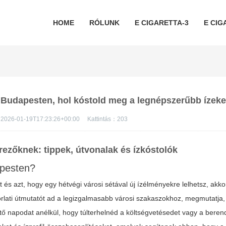
HOME
RÓLUNK
E CIGARETTA-3
E CIG
k Budapesten, hol kóstold meg a legnépszerűbb ízeke
2026-01-19T17:23:26+00:00
Kattintás：
203
rezőknek: tippek, útvonalak és ízkóstolók
apesten?
 és azt, hogy egy hétvégi városi sétával új ízélményekre lelhetsz, akkor
orlati útmutatót ad a legizgalmasabb városi szakaszokhoz, megmutatja, 
tő napodat anélkül, hogy túlterhelnéd a költségvetésedet vagy a beren