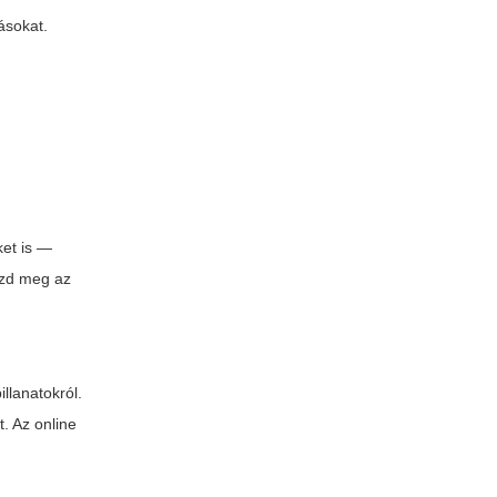
ásokat.
ket is —
ezd meg az
illanatokról.
. Az online