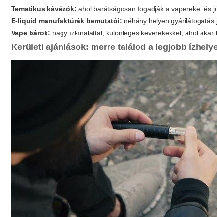
Tematikus kávézók:
ahol barátságosan fogadják a vapereket és j
E-liquid manufaktúrák bemutatói:
néhány helyen gyárilátogatás 
Vape bárok:
nagy ízkínálattal, különleges keverékekkel, ahol akár 
Kerületi ajánlások: merre találod a legjobb ízhely