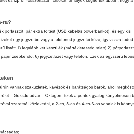
leteket és ízprofil-összehasonlításokat, amelyek segítenek abban, hogy 
a
-ra?
lék porlasztót, pár extra töltést (USB kábelt/s powerbankot), és egy kis
nt ízeket egy jegyzetbe vagy a telefonod jegyzetei közé, így vissza tudod
ű listát: 1) legalább két készülék (mértékletesség miatt) 2) pótporlaszt
 papír zsebkendő, 6) jegyzetfüzet vagy telefon. Ezek az egyszerű lépé
keken
sűrűn vannak szaküzletek, kávézók és barátságos bárok, ahol megkóst
kerület – Gozsdu udvar – Oktogon. Ezek a pontok gyalog kényelmesen b
val szeretnél közlekedni, a 2-es, 3-as és 4-es-6-os vonalak is könnye
tanácsadás;