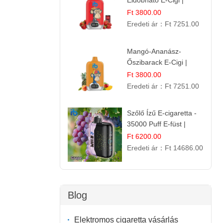
Eldobható E-Cigi |
Energiaital Íz | Készülék
Ft 3800.00
Használat
Eredeti ár：
Ft 7251.00
Mangó-Ananász-
Őszibarack E-Cigi |
12.000 Befújás |
Ft 3800.00
Tropikus Gyümölcs Íz
Eredeti ár：
Ft 7251.00
Szőlő Ízű E-cigaretta -
35000 Puff E-füst |
Intenzív
Ft 6200.00
Gyümölcsélmény!
Eredeti ár：
Ft 14686.00
Blog
Elektromos cigaretta vásárlás