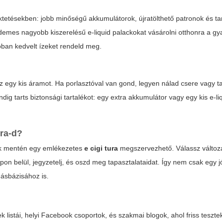
ktetésekben: jobb minőségű akkumulátorok, újratölthető patronok és ta
érdemes nagyobb kiszerelésű e-liquid palackokat vásárolni otthonra a gy
óban kedvelt ízeket rendeld meg.
z egy kis áramot. Ha porlasztóval van gond, legyen nálad csere vagy ta
dig tarts biztonsági tartalékot: egy extra akkumulátor vagy egy kis e-li
ura
-d?
yek mentén egy emlékezetes
e cigi tura
megszervezhető. Válassz változ
pon belül, jegyzetelj, és oszd meg tapasztalataidat. Így nem csak egy j
ásbázisához is.
listái, helyi Facebook csoportok, és szakmai blogok, ahol friss tesztek