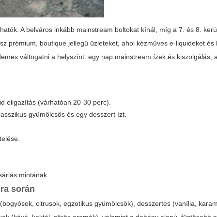
atók. A belváros inkább mainstream boltokat kínál, míg a 7. és 8. kerüle
atsz prémium, boutique jellegű üzleteket, ahol kézműves e-liquideket és l
demes váltogatni a helyszínt: egy nap mainstream ízek és kiszolgálás,
id eligazítás (várhatóan 20-30 perc).
klasszikus gyümölcsös és egy desszert ízt.
telése.
sárlás mintának.
ura
során
bogyósok, citrusok, egzotikus gyümölcsök), desszertes (vanília, karam