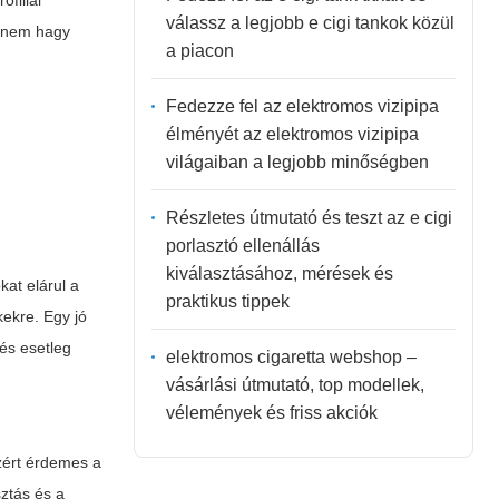
ofillal
válassz a legjobb e cigi tankok közül
és nem hagy
a piacon
Fedezze fel az elektromos vizipipa
élményét az elektromos vizipipa
világaiban a legjobb minőségben
Részletes útmutató és teszt az e cigi
porlasztó ellenállás
kiválasztásához, mérések és
kat elárul a
praktikus tippek
kekre. Egy jó
és esetleg
elektromos cigaretta webshop –
vásárlási útmutató, top modellek,
vélemények és friss akciók
ezért érdemes a
sztás és a