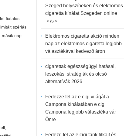
Szeged helyszíneken és elektromos
cigaretta kínálat Szegeden online
t fiatalos,
＜/s＞
imitált szériás
 a másik nap
Elektromos cigaretta akció minden
nap az elektromos cigaretta legjobb
választékával kedvező áron
cigarettak egészségügyi hatásai,
leszokási stratégiák és olcsó
alternatívák 2026
Fedezze fel az e cigi világát a
Campona kínálatában e cigi
Campona legjobb választéka vár
Önre
ell,
Fedezd fel az e cigi tank titkait és