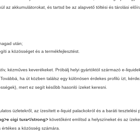
l az akkumulátorokat, és tartsd be az alapvető töltési és tárolási előír
magad után;
egíti a közösséget és a termékfejlesztést.
tív, kézműves keverékeket. Próbálj helyi gyártóktól származó e-liquide
Továbbá, ha út közben találsz egy különösen érdekes profilú ízt, kérd
tességek), mert ez segít később hasonló ízeket keresni.
os üzletekről, az ízesített e-liquid palackokról és a baráti tesztelési p
ng>e cigi tura</strong>
követőként említsd a helyszíneket és az ízeket
és értékes a közösség számára.