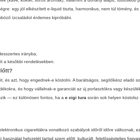
xek (kávé, koktél, sörös aromák), valamint a dohány alapú, füstösebb pr
égre: egy jól elkészített e-liquid tiszta, harmonikus, nem túl tömény, 
böző ízcsaládot érdemes kipróbálni.
esszertes irányba;
gít a későbbi rendelésekben.
lőtt?
ét, és azt, hogy engednek-e kóstolni. A barátságos, segítőkész eladó so
ékokra, és hogy vállalnak-e garanciát az új porlasztókra vagy készülé
gozik — ez különösen fontos, ha a
e cigi tura
során sok helyen kóstolsz 
lektronikus cigarettákra vonatkozó szabályok időről időre változnak, 
ti használat helyzetét tartsd szem előtt: kulturált, felelősségteljes fogya