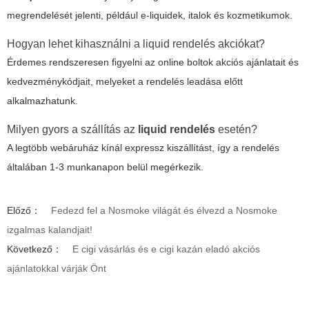
megrendelését jelenti, például e-liquidek, italok és kozmetikumok.
Hogyan lehet kihasználni a
liquid rendelés akciókat
?
Érdemes rendszeresen figyelni az online boltok akciós ajánlatait és
kedvezménykódjait, melyeket a rendelés leadása előtt
alkalmazhatunk.
Milyen gyors a szállítás az
liquid rendelés
esetén?
A legtöbb webáruház kínál expressz kiszállítást, így a rendelés
általában 1-3 munkanapon belül megérkezik.
Előző：
Fedezd fel a Nosmoke világát és élvezd a Nosmoke
izgalmas kalandjait!
Következő：
E cigi vásárlás és e cigi kazán eladó akciós
ajánlatokkal várják Önt