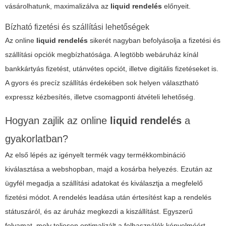
vásárolhatunk, maximalizálva az
liquid rendelés
előnyeit.
Bízható fizetési és szállítási lehetőségek
Az online
liquid rendelés
sikerét nagyban befolyásolja a fizetési és
szállítási opciók megbízhatósága. A legtöbb webáruház kínál
bankkártyás fizetést, utánvétes opciót, illetve digitális fizetéseket is.
A gyors és precíz szállítás érdekében sok helyen választható
expressz kézbesítés, illetve csomagponti átvételi lehetőség.
Hogyan zajlik az online
liquid rendelés
a
gyakorlatban?
Az első lépés az igényelt termék vagy termékkombináció
kiválasztása a webshopban, majd a kosárba helyezés. Ezután az
ügyfél megadja a szállítási adatokat és kiválasztja a megfelelő
fizetési módot. A rendelés leadása után értesítést kap a rendelés
státuszáról, és az áruház megkezdi a kiszállítást. Egyszerű
folyamat, mely teljesen optimalizált a felhasználók kényelméért,