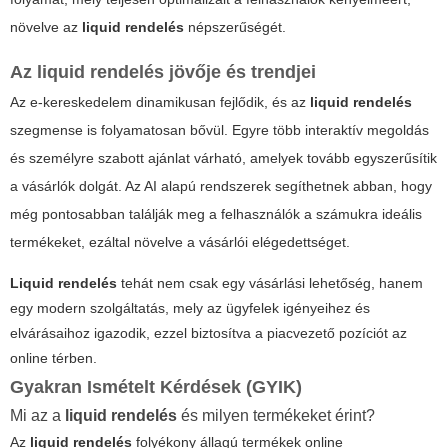
növelve az
liquid rendelés
népszerűségét.
Az
liquid rendelés
jövője és trendjei
Az e-kereskedelem dinamikusan fejlődik, és az
liquid rendelés
szegmense is folyamatosan bővül. Egyre több interaktív megoldás
és személyre szabott ajánlat várható, amelyek tovább egyszerűsítik
a vásárlók dolgát. Az AI alapú rendszerek segíthetnek abban, hogy
még pontosabban találják meg a felhasználók a számukra ideális
termékeket, ezáltal növelve a vásárlói elégedettséget.
Liquid rendelés
tehát nem csak egy vásárlási lehetőség, hanem
egy modern szolgáltatás, mely az ügyfelek igényeihez és
elvárásaihoz igazodik, ezzel biztosítva a piacvezető pozíciót az
online térben.
Gyakran Ismételt Kérdések (GYIK)
Mi az a
liquid rendelés
és milyen termékeket érint?
Az
liquid rendelés
folyékony állagú termékek online