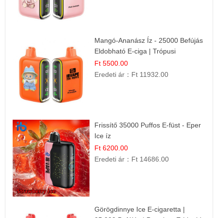
Mangó-Ananász Íz - 25000 Befújás
Eldobható E-ciga | Trópusi
Gyümölcs Élmény!
Ft 5500.00
Eredeti ár：
Ft 11932.00
Frissítő 35000 Puffos E-füst - Eper
Ice íz
Ft 6200.00
Eredeti ár：
Ft 14686.00
Görögdinnye Ice E-cigaretta |