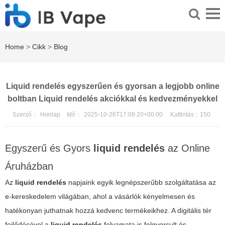
Home
>
Cikk
>
Blog
Liquid rendelés egyszerűen és gyorsan a legjobb online
boltban Liquid rendelés akciókkal és kedvezményekkel
Szerző：
Honlap
Idő：
2025-10-26T17:08:20+00:00
Kattintás：
150
Egyszerű és Gyors
liquid rendelés
az Online
Áruházban
Az
liquid rendelés
napjaink egyik legnépszerűbb szolgáltatása az
e-kereskedelem világában, ahol a vásárlók kényelmesen és
hatékonyan juthatnak hozzá kedvenc termékeikhez. A digitális tér
fejlődésével a
liquid rendelés
folyamata is felgyorsult és