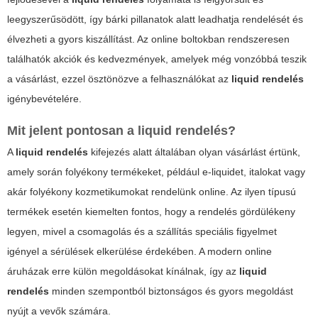
leegyszerűsödött, így bárki pillanatok alatt leadhatja rendelését és
élvezheti a gyors kiszállítást. Az online boltokban rendszeresen
találhatók
akciók
és
kedvezmények
, amelyek még vonzóbbá teszik
a vásárlást, ezzel ösztönözve a felhasználókat az
liquid rendelés
igénybevételére.
Mit jelent pontosan a
liquid rendelés
?
A
liquid rendelés
kifejezés alatt általában olyan vásárlást értünk,
amely során folyékony termékeket, például e-liquidet, italokat vagy
akár folyékony kozmetikumokat rendelünk online. Az ilyen típusú
termékek esetén kiemelten fontos, hogy a rendelés gördülékeny
legyen, mivel a csomagolás és a szállítás speciális figyelmet
igényel a sérülések elkerülése érdekében. A modern online
áruházak erre külön megoldásokat kínálnak, így az
liquid
rendelés
minden szempontból biztonságos és gyors megoldást
nyújt a vevők számára.