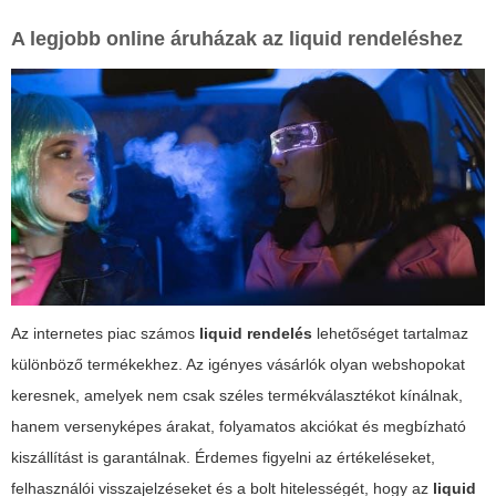
A legjobb online áruházak az
liquid rendeléshez
Az internetes piac számos
liquid rendelés
lehetőséget tartalmaz
különböző termékekhez. Az igényes vásárlók olyan webshopokat
keresnek, amelyek nem csak széles termékválasztékot kínálnak,
hanem versenyképes árakat, folyamatos
akciókat
és megbízható
kiszállítást is garantálnak. Érdemes figyelni az értékeléseket,
felhasználói visszajelzéseket és a bolt hitelességét, hogy az
liquid