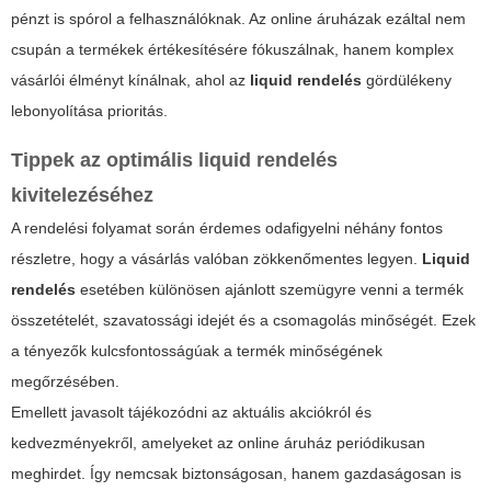
pénzt is spórol a felhasználóknak. Az online áruházak ezáltal nem
csupán a termékek értékesítésére fókuszálnak, hanem komplex
vásárlói élményt kínálnak, ahol az
liquid rendelés
gördülékeny
lebonyolítása prioritás.
Tippek az optimális
liquid rendelés
kivitelezéséhez
A rendelési folyamat során érdemes odafigyelni néhány fontos
részletre, hogy a vásárlás valóban zökkenőmentes legyen.
Liquid
rendelés
esetében különösen ajánlott szemügyre venni a termék
összetételét, szavatossági idejét és a csomagolás minőségét. Ezek
a tényezők kulcsfontosságúak a termék minőségének
megőrzésében.
Emellett javasolt tájékozódni az aktuális
akciókról
és
kedvezményekről
, amelyeket az online áruház periódikusan
meghirdet. Így nemcsak biztonságosan, hanem gazdaságosan is