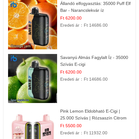
Állandó elfogyasztás: 35000 Puff Elf
Bar - Narancslekvár íz
Ft 6200.00
Eredeti ár：
Ft 14686.00
Savanyú Almás Fagylalt Íz - 35000
Szívás E-cigi
Ft 6200.00
Eredeti ár：
Ft 14686.00
Pink Lemon Eldobható E-Cigi |
25.000 Szívás | Rózsaszín Citrom
Íz
Ft 5500.00
Eredeti ár：
Ft 11932.00