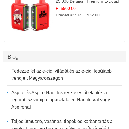
25.000 Befújás | Premium E-Liquid
Ft 5500.00
Eredeti ár：
Ft 11932.00
Blog
Fedezze fel az e-cigi világát és az e-cigi legújabb
trendjeit Magyarországon
Aspire és Aspire Nautilus részletes áttekintés a
legjobb szívópipa tapasztalatért Nautilusral vagy
Aspirenal
Teljes útmutató, vásárlási tippek és karbantartás a
joyetech ego aio box maximális teljesítményéért