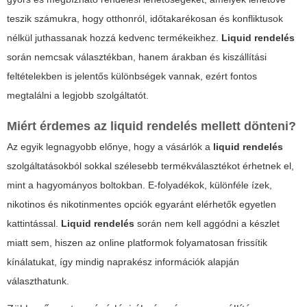
teszik számukra, hogy otthonról, időtakarékosan és konfliktusok
nélkül juthassanak hozzá kedvenc termékeikhez.
Liquid rendelés
során nemcsak választékban, hanem árakban és kiszállítási
feltételekben is jelentős különbségek vannak, ezért fontos
megtalálni a legjobb szolgáltatót.
Miért érdemes az
liquid rendelés
mellett dönteni?
Az egyik legnagyobb előnye, hogy a vásárlók a
liquid rendelés
szolgáltatásokból sokkal szélesebb termékválasztékot érhetnek el,
mint a hagyományos boltokban. E-folyadékok, különféle ízek,
nikotinos és nikotinmentes opciók egyaránt elérhetők egyetlen
kattintással.
Liquid rendelés
során nem kell aggódni a készlet
miatt sem, hiszen az online platformok folyamatosan frissítik
kínálatukat, így mindig naprakész információk alapján
választhatunk.