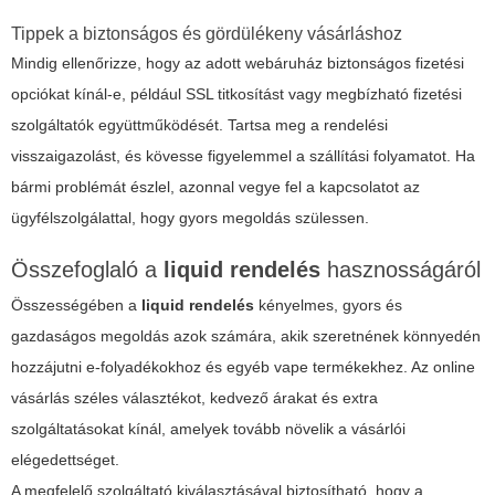
Tippek a biztonságos és gördülékeny vásárláshoz
Mindig ellenőrizze, hogy az adott webáruház biztonságos fizetési
opciókat kínál-e, például SSL titkosítást vagy megbízható fizetési
szolgáltatók együttműködését. Tartsa meg a rendelési
visszaigazolást, és kövesse figyelemmel a szállítási folyamatot. Ha
bármi problémát észlel, azonnal vegye fel a kapcsolatot az
ügyfélszolgálattal, hogy gyors megoldás szülessen.
Összefoglaló a
liquid rendelés
hasznosságáról
Összességében a
liquid rendelés
kényelmes, gyors és
gazdaságos megoldás azok számára, akik szeretnének könnyedén
hozzájutni e-folyadékokhoz és egyéb vape termékekhez. Az online
vásárlás széles választékot, kedvező árakat és extra
szolgáltatásokat kínál, amelyek tovább növelik a vásárlói
elégedettséget.
A megfelelő szolgáltató kiválasztásával biztosítható, hogy a