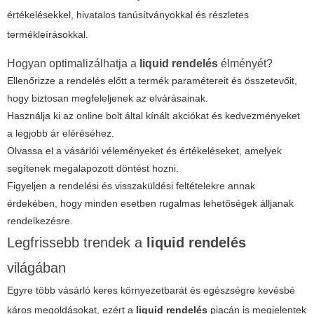
értékelésekkel, hivatalos tanúsítványokkal és részletes
termékleírásokkal.
Hogyan optimalizálhatja a
liquid rendelés
élményét?
Ellenőrizze a rendelés előtt a termék paramétereit és összetevőit,
hogy biztosan megfeleljenek az elvárásainak.
Használja ki az online bolt által kínált akciókat és kedvezményeket
a legjobb ár eléréséhez.
Olvassa el a vásárlói véleményeket és értékeléseket, amelyek
segítenek megalapozott döntést hozni.
Figyeljen a rendelési és visszaküldési feltételekre annak
érdekében, hogy minden esetben rugalmas lehetőségek álljanak
rendelkezésre.
Legfrissebb trendek a
liquid rendelés
világában
Egyre több vásárló keres környezetbarát és egészségre kevésbé
káros megoldásokat, ezért a
liquid rendelés
piacán is megjelentek