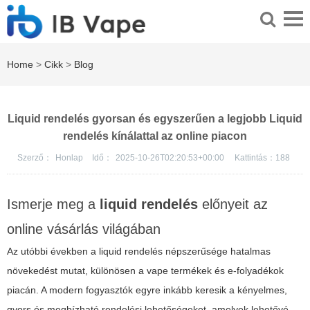
Home
>
Cikk
>
Blog
Liquid rendelés gyorsan és egyszerűen a legjobb Liquid
rendelés kínálattal az online piacon
Szerző：
Honlap
Idő：
2025-10-26T02:20:53+00:00
Kattintás：
188
Ismerje meg a
liquid rendelés
előnyeit az
online vásárlás világában
Az utóbbi években a
liquid rendelés
népszerűsége hatalmas
növekedést mutat, különösen a vape termékek és e-folyadékok
piacán. A modern fogyasztók egyre inkább keresik a kényelmes,
gyors és megbízható rendelési lehetőségeket, amelyek lehetővé