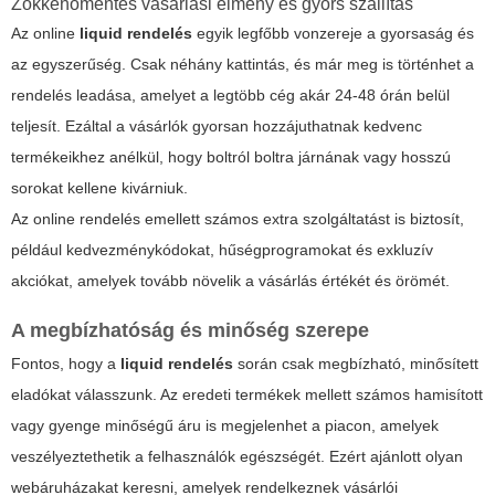
Zökkenőmentes vásárlási élmény és gyors szállítás
Az online
liquid rendelés
egyik legfőbb vonzereje a
gyorsaság
és
az egyszerűség. Csak néhány kattintás, és már meg is történhet a
rendelés leadása, amelyet a legtöbb cég akár 24-48 órán belül
teljesít. Ezáltal a vásárlók gyorsan hozzájuthatnak kedvenc
termékeikhez anélkül, hogy boltról boltra járnának vagy hosszú
sorokat kellene kivárniuk.
Az online rendelés emellett számos extra szolgáltatást is biztosít,
például kedvezménykódokat, hűségprogramokat és exkluzív
akciókat, amelyek tovább növelik a vásárlás értékét és örömét.
A megbízhatóság és minőség szerepe
Fontos, hogy a
liquid rendelés
során csak megbízható, minősített
eladókat válasszunk. Az eredeti termékek mellett számos hamisított
vagy gyenge minőségű áru is megjelenhet a piacon, amelyek
veszélyeztethetik a felhasználók egészségét. Ezért ajánlott olyan
webáruházakat keresni, amelyek rendelkeznek vásárlói