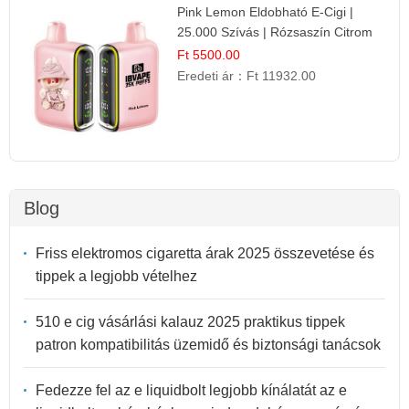
Pink Lemon Eldobható E-Cigi |
25.000 Szívás | Rózsaszín Citrom
Íz
Ft 5500.00
Eredeti ár：
Ft 11932.00
Blog
Friss elektromos cigaretta árak 2025 összevetése és
tippek a legjobb vételhez
510 e cig vásárlási kalauz 2025 praktikus tippek
patron kompatibilitás üzemidő és biztonsági tanácsok
Fedezze fel az e liquidbolt legjobb kínálatát az e