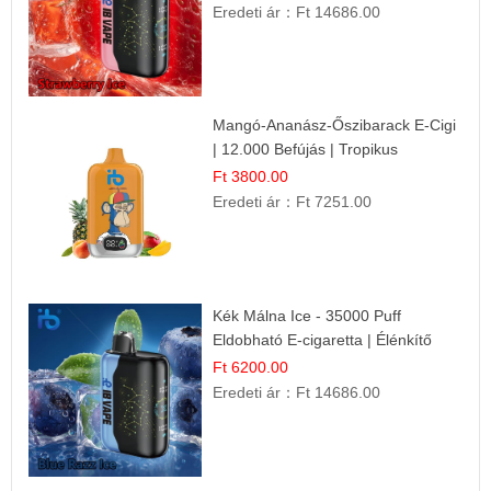
Eredeti ár：
Ft 14686.00
Mangó-Ananász-Őszibarack E-Cigi
| 12.000 Befújás | Tropikus
Gyümölcs Íz
Ft 3800.00
Eredeti ár：
Ft 7251.00
Kék Málna Ice - 35000 Puff
Eldobható E-cigaretta | Élénkítő
Gyümölcsös Frissesség!
Ft 6200.00
Eredeti ár：
Ft 14686.00