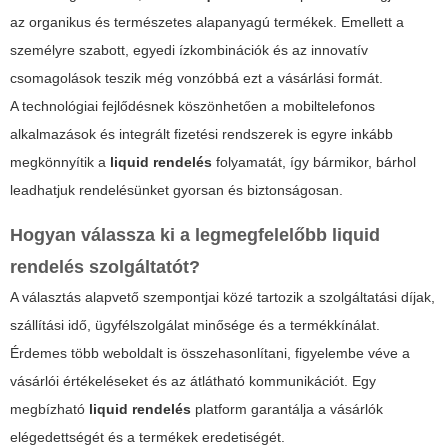
az organikus és természetes alapanyagú termékek. Emellett a
személyre szabott, egyedi ízkombinációk és az innovatív
csomagolások teszik még vonzóbbá ezt a vásárlási formát.
A technológiai fejlődésnek köszönhetően a mobiltelefonos
alkalmazások és integrált fizetési rendszerek is egyre inkább
megkönnyítik a
liquid rendelés
folyamatát, így bármikor, bárhol
leadhatjuk rendelésünket gyorsan és biztonságosan.
Hogyan válassza ki a legmegfelelőbb
liquid
rendelés
szolgáltatót?
A választás alapvető szempontjai közé tartozik a szolgáltatási díjak,
szállítási idő, ügyfélszolgálat minősége és a termékkínálat.
Érdemes több weboldalt is összehasonlítani, figyelembe véve a
vásárlói értékeléseket és az átlátható kommunikációt. Egy
megbízható
liquid rendelés
platform garantálja a vásárlók
elégedettségét és a termékek eredetiségét.