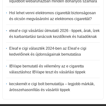
liquidbolt webáruházban minden dohányos számára
Hol lehet venni elektromos cigarettát biztonságosan
és olcsón megvásárolni az elektromos cigarettát?
eleaf e cigi vásárlási útmutató 2026 - tippek, árak, ízek
és karbantartási tanácsok kezdőknek és haladóknak
Eleaf e cigi választék 2024-ben az Eleaf e cigi
kedvelőinek és újdonságainak bemutatása
IBVape bemutató és vélemény az e cigaretta
választáshoz IBVape teszt és vásárlási tippek
kecskemét e cigi bolt bemutatója – legjobb márkák,
árösszehasonlítás és vásárlói tippek