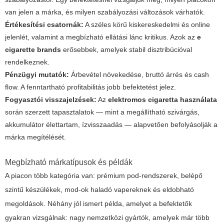
van jelen a márka, és milyen szabályozási változások várhatók.
Értékesítési csatornák:
A széles körű kiskereskedelmi és online
jelenlét, valamint a megbízható ellátási lánc kritikus. Azok az
e
cigarette brands
erősebbek, amelyek stabil disztribúcióval
rendelkeznek.
Pénzügyi mutatók:
Árbevétel növekedése, bruttó árrés és cash
flow. A fenntartható profitabilitás jobb befektetést jelez.
Fogyasztói visszajelzések:
Az
elektromos cigaretta használata
során szerzett tapasztalatok — mint a megállítható szivárgás,
akkumulátor élettartam, ízvisszaadás — alapvetően befolyásolják a
márka megítélését.
Megbízható márkatípusok és példák
A piacon több kategória van: prémium pod-rendszerek, belépő
szintű készülékek, mod-ok haladó vapereknek és eldobható
megoldások. Néhány jól ismert példa, amelyet a befektetők
gyakran vizsgálnak: nagy nemzetközi gyártók, amelyek már több