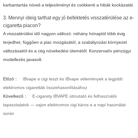
karbantartás növeli a teljesítményt és csökkenti a hibák kockázatát.
3. Mennyi ideig tarthat egy jó befektetés visszatérülése az e-
cigaretta piacon?
A visszatérülési idő nagyon változó: néhány hónaptól több évig
terjedhet, függően a piac mozgásától, a szabályozási környezet
változásaitól és a cég növekedési ütemétől. Konzervatív pénzügyi
modellezés javasolt.
Előző：
IBvape e cigi teszt és IBvape vélemények a legjobb
elektromos cigaretták összehasonlításához
Következő：
E-cigarety IBVAPE útmutató és felhasználói
tapasztalatok — vajon elektromos cigi káros e a napi használat
során