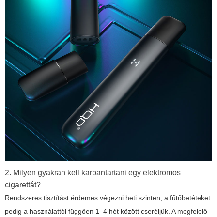
2. Milyen gyakran kell karbantartani egy elektromos
cigarettát?
Rendszeres tisztítást érdemes végezni heti szinten, a fűtőbetéteket
pedig a használattól függően 1–4 hét között cseréljük. A megfelelő