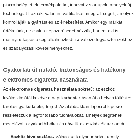
piacra beléptettek termékpalettát; innovatív startupok, amelyek új
technológiát hoznak; valamint vertikálisan integrált cégek, amelyek
kontrollálják a gyártást és az értékesítést. Amikor egy márkát
értékelünk, ne csak a népszerűséget nézzük, hanem azt is,
mennyire képes a cég alkalmazkodni a változó fogyasztói ízekhez
és szabályozási követelményekhez.
Gyakorlati útmutató: biztonságos és hatékony
elektromos cigaretta használata
Az
elektromos cigaretta használata
sokrétű: az eszköz
kiválasztásától kezdve a napi karbantartáson át a helyes töltési és
tárolási gyakorlatokig terjed. Az alábbiakban lépésről lépésre
részletezzük a legfontosabb tudnivalókat, amelyek segítenek
megelőzni a gyakori hibákat és növelik az eszköz élettartamát.
Eszköz kiválasztása:
Válasszunk olyan márkát, amely