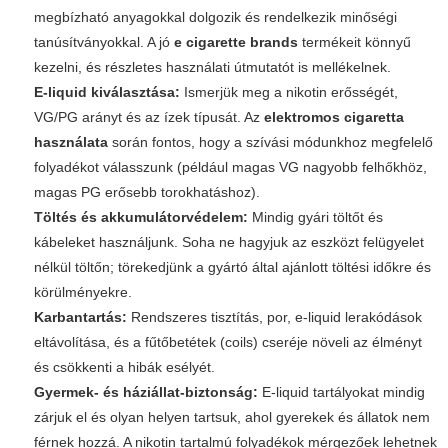
megbízható anyagokkal dolgozik és rendelkezik minőségi
tanúsítványokkal. A jó
e cigarette brands
termékeit könnyű
kezelni, és részletes használati útmutatót is mellékelnek.
E-liquid kiválasztása:
Ismerjük meg a nikotin erősségét,
VG/PG arányt és az ízek típusát. Az
elektromos cigaretta
használata
során fontos, hogy a szívási módunkhoz megfelelő
folyadékot válasszunk (például magas VG nagyobb felhőkhöz,
magas PG erősebb torokhatáshoz).
Töltés és akkumulátorvédelem:
Mindig gyári töltőt és
kábeleket használjunk. Soha ne hagyjuk az eszközt felügyelet
nélkül töltőn; törekedjünk a gyártó által ajánlott töltési időkre és
körülményekre.
Karbantartás:
Rendszeres tisztítás, por, e-liquid lerakódások
eltávolítása, és a fűtőbetétek (coils) cseréje növeli az élményt
és csökkenti a hibák esélyét.
Gyermek- és háziállat-biztonság:
E-liquid tartályokat mindig
zárjuk el és olyan helyen tartsuk, ahol gyerekek és állatok nem
férnek hozzá. A nikotin tartalmú folyadékok mérgezőek lehetnek