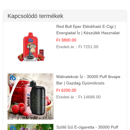
Kapcsolódó termékek
Red Bull Eper Eldobható E-Cigi |
Energiaital Íz | Készülék Használat
Ft 3800.00
Eredeti ár：
Ft 7251.00
Málnalekvár Íz - 35000 Puff Ibvape
Bar | Gazdag Gyümölcsös
Ízélmény!
Ft 6200.00
Eredeti ár：
Ft 14686.00
Szőlő Ízű E-cigaretta - 35000 Puff