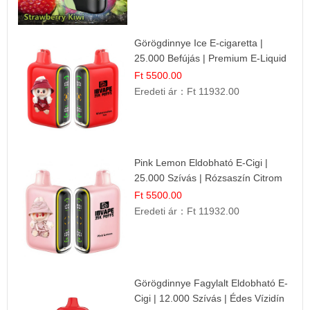
Görögdinnye Ice E-cigaretta |
25.000 Befújás | Premium E-Liquid
Ft 5500.00
Eredeti ár：
Ft 11932.00
Pink Lemon Eldobható E-Cigi |
25.000 Szívás | Rózsaszín Citrom
Íz
Ft 5500.00
Eredeti ár：
Ft 11932.00
Görögdinnye Fagylalt Eldobható E-
Cigi | 12.000 Szívás | Édes Vízidín