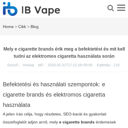
Home
>
Cikk
>
Blog
Mely e cigarette brands érik meg a befektetést és mit kell
tudni az elektromos cigaretta használata során
Szerző：
Honlap
Idő：
2026-05-31T17:22:28+00:00
Kattintás：
216
Befektetési és használati szempontok: e
cigarette brands és elektromos cigaretta
használata
A jelen írás célja, hogy részletes, SEO-barát és gyakorlati
összefoglalót adjon arról, mely
e cigarette brands
érdemesek