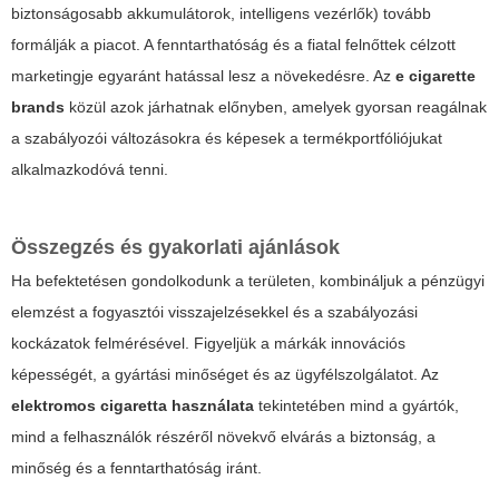
biztonságosabb akkumulátorok, intelligens vezérlők) tovább
formálják a piacot. A fenntarthatóság és a fiatal felnőttek célzott
marketingje egyaránt hatással lesz a növekedésre. Az
e cigarette
brands
közül azok járhatnak előnyben, amelyek gyorsan reagálnak
a szabályozói változásokra és képesek a termékportfóliójukat
alkalmazkodóvá tenni.
Összegzés és gyakorlati ajánlások
Ha befektetésen gondolkodunk a területen, kombináljuk a pénzügyi
elemzést a fogyasztói visszajelzésekkel és a szabályozási
kockázatok felmérésével. Figyeljük a márkák innovációs
képességét, a gyártási minőséget és az ügyfélszolgálatot. Az
elektromos cigaretta használata
tekintetében mind a gyártók,
mind a felhasználók részéről növekvő elvárás a biztonság, a
minőség és a fenntarthatóság iránt.