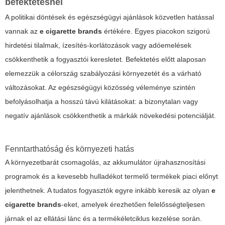
befektetésnél
A politikai döntések és egészségügyi ajánlások közvetlen hatással
vannak az
e cigarette brands
értékére. Egyes piacokon szigorú
hirdetési tilalmak, ízesítés-korlátozások vagy adóemelések
csökkenthetik a fogyasztói keresletet. Befektetés előtt alaposan
elemezzük a célország szabályozási környezetét és a várható
változásokat. Az egészségügyi közösség véleménye szintén
befolyásolhatja a hosszú távú kilátásokat: a bizonytalan vagy
negatív ajánlások csökkenthetik a márkák növekedési potenciálját.
Fenntarthatóság és környezeti hatás
A környezetbarát csomagolás, az akkumulátor újrahasznosítási
programok és a kevesebb hulladékot termelő termékek piaci előnyt
jelenthetnek. A tudatos fogyasztók egyre inkább keresik az olyan
e
cigarette brands
-eket, amelyek érezhetően felelősségteljesen
járnak el az ellátási lánc és a termékéletciklus kezelése során.