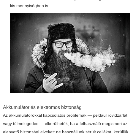
kis mennyiségben is.
Akkumulátor és elektromos biztonság
Az akkumulátorokkal kapcsolatos problémák — például rövidzárlat
vagy túlmelegedés — elkerülhetők, ha a felhasználó megismeri az
alapvető biztonsági elveket: ne használjunk sérült cellákat, kerüljük