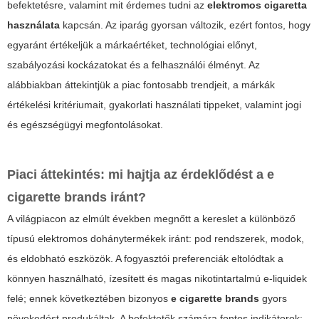
befektetésre, valamint mit érdemes tudni az
elektromos cigaretta
használata
kapcsán. Az iparág gyorsan változik, ezért fontos, hogy
egyaránt értékeljük a márkaértéket, technológiai előnyt,
szabályozási kockázatokat és a felhasználói élményt. Az
alábbiakban áttekintjük a piac fontosabb trendjeit, a márkák
értékelési kritériumait, gyakorlati használati tippeket, valamint jogi
és egészségügyi megfontolásokat.
Piaci áttekintés: mi hajtja az érdeklődést a
e
cigarette brands
iránt?
A világpiacon az elmúlt években megnőtt a kereslet a különböző
típusú elektromos dohánytermékek iránt: pod rendszerek, modok,
és eldobható eszközök. A fogyasztói preferenciák eltolódtak a
könnyen használható, ízesített és magas nikotintartalmú e-liquidek
felé; ennek következtében bizonyos
e cigarette brands
gyors
növekedést produkáltak. A befektetők számára fontos indikátorok: