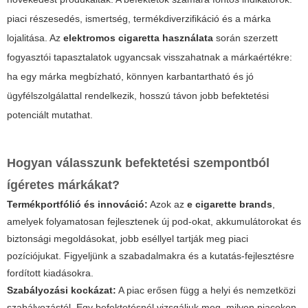
piaci részesedés, ismertség, termékdiverzifikáció és a márka
lojalitása. Az
elektromos cigaretta használata
során szerzett
fogyasztói tapasztalatok ugyancsak visszahatnak a márkaértékre:
ha egy márka megbízható, könnyen karbantartható és jó
ügyfélszolgálattal rendelkezik, hosszú távon jobb befektetési
potenciált mutathat.
Hogyan válasszunk befektetési szempontból
ígéretes márkákat?
Termékportfólió és innováció:
Azok az
e cigarette brands
,
amelyek folyamatosan fejlesztenek új pod-okat, akkumulátorokat és
biztonsági megoldásokat, jobb eséllyel tartják meg piaci
pozíciójukat. Figyeljünk a szabadalmakra és a kutatás-fejlesztésre
fordított kiadásokra.
Szabályozási kockázat:
A piac erősen függ a helyi és nemzetközi
szabályozástól. Egy befektetésnél vizsgáljuk meg, milyen piacokon