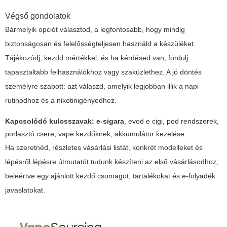
Végső gondolatok
Bármelyik opciót választod, a legfontosabb, hogy mindig
biztonságosan és felelősségteljesen használd a készüléket.
Tájékozódj, kezdd mértékkel, és ha kérdésed van, fordulj
tapasztaltabb felhasználókhoz vagy szaküzlethez. A jó döntés
személyre szabott: azt válaszd, amelyik legjobban illik a napi
rutinodhoz és a nikotinigényedhez.
Kapcsolódó kulcsszavak:
e-sigara
,
evod e cigi
, pod rendszerek,
porlasztó csere, vape kezdőknek, akkumulátor kezelése
Ha szeretnéd, részletes vásárlási listát, konkrét modelleket és
lépésről lépésre útmutatót tudunk készíteni az első vásárlásodhoz,
beleértve egy ajánlott kezdő csomagot, tartalékokat és e-folyadék
javaslatokat.