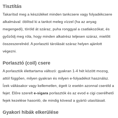
Tisztítás
Takarítsd meg a készüléket minden tankcsere vagy folyadékcsere
alkalmával: öblítsd ki a tankot meleg vízzel (ha az anyag
megengedi), töröld át száraz, puha ronggyal a csatlakozókat, és
győződj meg róla, hogy minden alkatrész teljesen száraz, mielőtt
összeszerelnéd. A porlasztó tárolását száraz helyen ajánlott
végezni.
Porlasztó (coil) csere
A porlasztók élettartama változó: gyakran 1-4 hét között mozog,
attól függően, milyen gyakran és milyen e-folyadékot használsz.
Ízek váltásakor vagy kellemetlen, égett íz esetén azonnal cseréld a
fejet. Előre szerelt
e-sigara
porlasztók és az
evod e cigi
cserélhető
fejek kezelése hasonló, de mindig kövesd a gyártó utasításait.
Gyakori hibák elkerülése