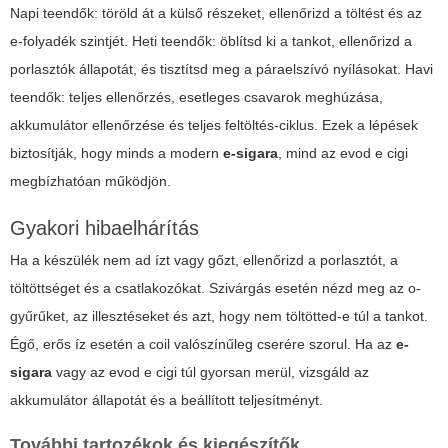
Napi teendők: töröld át a külső részeket, ellenőrizd a töltést és az
e-folyadék szintjét. Heti teendők: öblítsd ki a tankot, ellenőrizd a
porlasztók állapotát, és tisztítsd meg a páraelszívó nyílásokat. Havi
teendők: teljes ellenőrzés, esetleges csavarok meghúzása,
akkumulátor ellenőrzése és teljes feltöltés-ciklus. Ezek a lépések
biztosítják, hogy minds a modern
e-sigara
, mind az
evod e cigi
megbízhatóan működjön.
Gyakori hibaelhárítás
Ha a készülék nem ad ízt vagy gőzt, ellenőrizd a porlasztót, a
töltöttséget és a csatlakozókat. Szivárgás esetén nézd meg az o-
gyűrűket, az illesztéseket és azt, hogy nem töltötted-e túl a tankot.
Égő, erős íz esetén a coil valószínűleg cserére szorul. Ha az
e-
sigara
vagy az
evod e cigi
túl gyorsan merül, vizsgáld az
akkumulátor állapotát és a beállított teljesítményt.
További tartozékok és kiegészítők