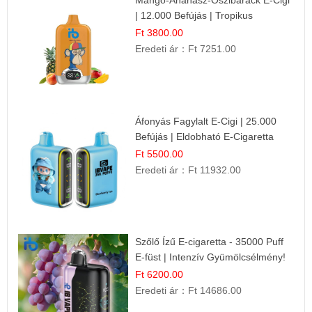
Mangó-Ananász-Őszibarack E-Cigi
| 12.000 Befújás | Tropikus
Gyümölcs Íz
Ft 3800.00
Eredeti ár：
Ft 7251.00
Áfonyás Fagylalt E-Cigi | 25.000
Befújás | Eldobható E-Cigaretta
Ft 5500.00
Eredeti ár：
Ft 11932.00
Szőlő Ízű E-cigaretta - 35000 Puff
E-füst | Intenzív Gyümölcsélmény!
Ft 6200.00
Eredeti ár：
Ft 14686.00