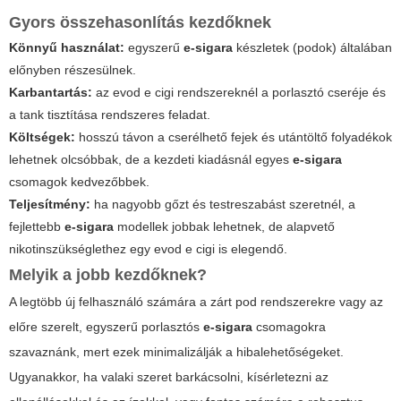
Gyors összehasonlítás kezdőknek
Könnyű használat:
egyszerű
e-sigara
készletek (podok) általában
előnyben részesülnek.
Karbantartás:
az
evod e cigi
rendszereknél a porlasztó cseréje és
a tank tisztítása rendszeres feladat.
Költségek:
hosszú távon a cserélhető fejek és utántöltő folyadékok
lehetnek olcsóbbak, de a kezdeti kiadásnál egyes
e-sigara
csomagok kedvezőbbek.
Teljesítmény:
ha nagyobb gőzt és testreszabást szeretnél, a
fejlettebb
e-sigara
modellek jobbak lehetnek, de alapvető
nikotinszükséglethez egy
evod e cigi
is elegendő.
Melyik a jobb kezdőknek?
A legtöbb új felhasználó számára a zárt pod rendszerekre vagy az
előre szerelt, egyszerű porlasztós
e-sigara
csomagokra
szavaznánk, mert ezek minimalizálják a hibalehetőségeket.
Ugyanakkor, ha valaki szeret barkácsolni, kísérletezni az