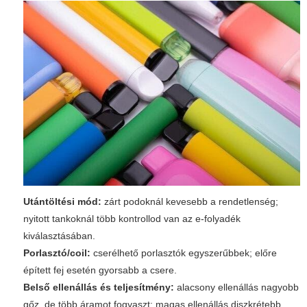
Utántöltési mód:
zárt podoknál kevesebb a rendetlenség;
nyitott tankoknál több kontrollod van az e-folyadék
kiválasztásában.
Porlasztó/coil:
cserélhető porlasztók egyszerűbbek; előre
épített fej esetén gyorsabb a csere.
Belső ellenállás és teljesítmény:
alacsony ellenállás nagyobb
gőz, de több áramot fogyaszt; magas ellenállás diszkrétebb