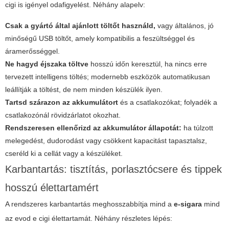
cigi
is igényel odafigyelést. Néhány alapelv:
Csak a gyártó által ajánlott töltőt használd,
vagy általános, jó
minőségű USB töltőt, amely kompatibilis a feszültséggel és
áramerősséggel.
Ne hagyd éjszaka töltve
hosszú időn keresztül, ha nincs erre
tervezett intelligens töltés; modernebb eszközök automatikusan
leállítják a töltést, de nem minden készülék ilyen.
Tartsd szárazon az akkumulátort
és a csatlakozókat; folyadék a
csatlakozónál rövidzárlatot okozhat.
Rendszeresen ellenőrizd az akkumulátor állapotát:
ha túlzott
melegedést, dudorodást vagy csökkent kapacitást tapasztalsz,
cseréld ki a cellát vagy a készüléket.
Karbantartás: tisztítás, porlasztócsere és tippek
hosszú élettartamért
A rendszeres karbantartás meghosszabbítja mind a
e-sigara
mind
az
evod e cigi
élettartamát. Néhány részletes lépés: