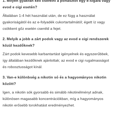
1. Milyen gyakran kell cserélni a porlasztót egy
e-sigara
vagy
evod e cigi
esetén?
Általában 1-4 hét használat után, de ez függ a használat
gyakoriságától és az e-folyadék cukortartalmától; égett íz vagy
csökkent gőz esetén cseréld a fejet.
2. Melyik a jobb a zárt podok vagy az
evod e cigi
rendszerek
közül kezdőknek?
Zárt podok kevesebb karbantartást igényelnek és egyszerűbbek,
így általában kezdőknek ajánlottak; az
evod e cigi
rugalmasságot
és robosztusságot kínál.
3. Van-e különbség a nikotin só és a hagyományos nikotin
között?
Igen, a nikotin sók gyorsabb és simább nikotinélményt adnak,
különösen magasabb koncentrációkban, míg a hagyományos
nikotin erősebb torokhatást eredményezhet.