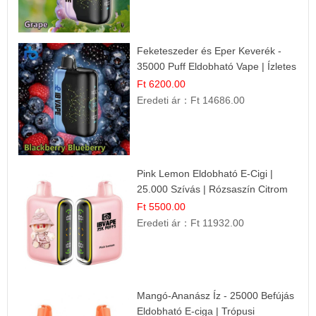
Feketeszeder és Eper Keverék -
35000 Puff Eldobható Vape | Ízletes
Gyümölcsökombináció!
Ft 6200.00
Eredeti ár：
Ft 14686.00
Pink Lemon Eldobható E-Cigi |
25.000 Szívás | Rózsaszín Citrom
Íz
Ft 5500.00
Eredeti ár：
Ft 11932.00
Mangó-Ananász Íz - 25000 Befújás
Eldobható E-ciga | Trópusi