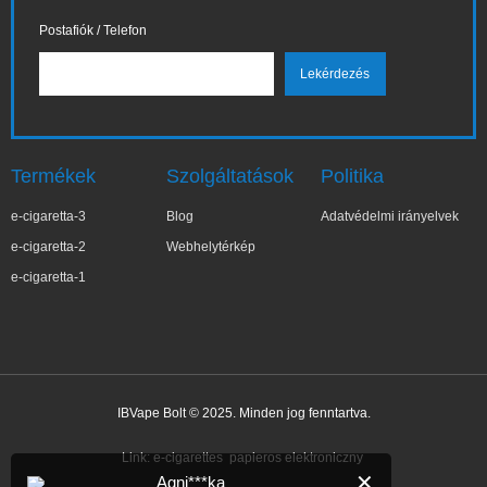
Postafiók / Telefon
Termékek
Szolgáltatások
Politika
e-cigaretta-3
Blog
Adatvédelmi irányelvek
e-cigaretta-2
Webhelytérkép
e-cigaretta-1
IBVape Bolt © 2025. Minden jog fenntartva.
Link:
e-cigarettes
papieros elektroniczny
✕
Agni***ka