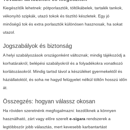
Kiegészítők lehetnek: pótporlasztók, töltőkábelek, tartalék tankok,
vékonyító szipkák, utazó tokok és tisztító készletek. Egy jó
minőségű tok és extra porlasztók különösen hasznosak, ha sokat
utazol.
Jogszabályok és biztonság
A helyi szabályozások országonként változnak; mindig tájékozódj a
korhatárakról, belépési szabályokról és a folyadékokra vonatkozó
korlátozásokról. Mindig tartsd távol a készüléket gyermekektől és
háziállatoktól, és soha ne hagyd felügyelet nélkül töltőn hosszú időn
át.
Összegzés: hogyan válassz okosan
Ha röviden szeretnénk megfogalmazni: kezdőknek a könnyen
használható, zárt vagy előre szerelt
e-sigara
rendszerek a
legtöbbször jobb választás, mert kevesebb karbantartást