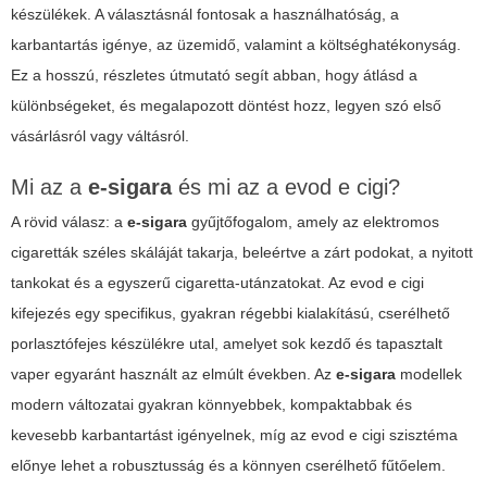
készülékek. A választásnál fontosak a használhatóság, a
karbantartás igénye, az üzemidő, valamint a költséghatékonyság.
Ez a hosszú, részletes útmutató segít abban, hogy átlásd a
különbségeket, és megalapozott döntést hozz, legyen szó első
vásárlásról vagy váltásról.
Mi az a
e-sigara
és mi az a
evod e cigi
?
A rövid válasz: a
e-sigara
gyűjtőfogalom, amely az elektromos
cigaretták széles skáláját takarja, beleértve a zárt podokat, a nyitott
tankokat és a egyszerű cigaretta-utánzatokat. Az
evod e cigi
kifejezés egy specifikus, gyakran régebbi kialakítású, cserélhető
porlasztófejes készülékre utal, amelyet sok kezdő és tapasztalt
vaper egyaránt használt az elmúlt években. Az
e-sigara
modellek
modern változatai gyakran könnyebbek, kompaktabbak és
kevesebb karbantartást igényelnek, míg az
evod e cigi
szisztéma
előnye lehet a robusztusság és a könnyen cserélhető fűtőelem.