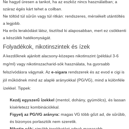
Ne hagyd üresen a tankot, ha az eszköz nincs használatban; a
száraz égés kárt tehet a coilban.
Ne töltöd túl sűrűn vagy túl ritkán: rendszeres, mérsékelt utántöltés
a legjobb.
Ha erős lerakódást látsz, tisztítsd ki alaposabban, mert ez csökkenti
a készülék hatékonyságát.
Folyadékok, nikotinszintek és ízek
A kezdőknek ajánlott alacsony-közepes nikotinszint (például 3-6
mg/ml) vagy nikotinszacharid-sók használata, ha gyorsabb
felszívódásra vágynak. Az
e-sigara
rendszerek és az
evod e cigi
is
jól működnek mind az alaplé arányokkal (PG/VG), mind a különféle
ízekkel. Tippek:
Kezdj egyszerű ízekkel
(mentol, dohány, gyümölcs), és lassan
kísérletezz kombinációkkal.
Figyelj az PG/VG arányra:
magas VG több gőzt ad, de sűrűbb,
és bizonyos porlasztók nem szeretik.
Nikotin sók:
simább torokhatást adnak magasabb