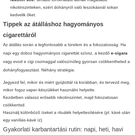
nikotinszinteken, ezért dohányról való leszokásnál sokan
kedvelik őket.
Tippek az átálláshoz hagyományos
cigarettáról
Az átállás során a legfontosabb a türelem és a fokozatosság. Ha
napi egy doboz hagyományos cigarettát szívsz, a kezdő
e-sigara
vagy
evod e cigi
csomaggal valószínűleg gyorsan csökkentheted a
dohányfogyasztást. Néhány stratégia:
Jegyezd fel, mikor és miért gyújtottál rá korábban, és tervezd meg,
mikor fogsz vaper-készüléket használni helyette.
Kezdetben válassz erősebb nikotinszintet, majd fokozatosan
csökkentsd.
Használj különböző ízeket a rituálék helyettesítésére (pl. kávé után
egy vaníliás-kávé íz).
Gyakorlati karbantartási rutin: napi, heti, havi