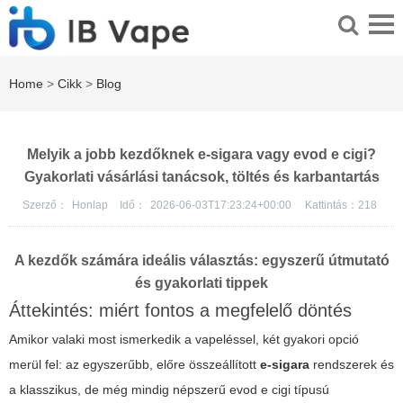
Home
>
Cikk
>
Blog
Melyik a jobb kezdőknek e-sigara vagy evod e cigi?
Gyakorlati vásárlási tanácsok, töltés és karbantartás
Szerző：
Honlap
Idő：
2026-06-03T17:23:24+00:00
Kattintás：
218
A kezdők számára ideális választás: egyszerű útmutató
és gyakorlati tippek
Áttekintés: miért fontos a megfelelő döntés
Amikor valaki most ismerkedik a vapeléssel, két gyakori opció
merül fel: az egyszerűbb, előre összeállított
e-sigara
rendszerek és
a klasszikus, de még mindig népszerű
evod e cigi
típusú