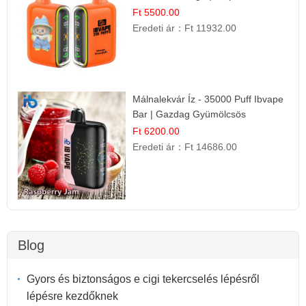
Gyümölcs Élmény!
Ft 5500.00
Eredeti ár：
Ft 11932.00
Málnalekvár Íz - 35000 Puff Ibvape
Bar | Gazdag Gyümölcsös
Ízélmény!
Ft 6200.00
Eredeti ár：
Ft 14686.00
Blog
Gyors és biztonságos e cigi tekercselés lépésről
lépésre kezdőknek