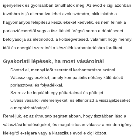
igényelnek és gyorsabban tanulhatók meg. Az
evod e cigi
azonban
továbbra is jó alternatíva lehet azok számára, akik inkább a
hagyományos felépítésű készülékeket kedvelik, és nem félnek a
porlasztócserétől vagy a tisztítástól. Végső soron a döntésedet
befolyásolja az életmódod, a költségvetésed, valamint hogy mennyi
időt és energiát szeretnél a készülék karbantartására fordítani.
Gyakorlati lépések, ha most vásárolnál
Döntsd el, mennyi időt szeretnél karbantartásra szánni.
Válassz egy eszközt, amely kompatibilis néhány különböző
porlasztóval és folyadékkal.
Szerezz be legalább egy póttartalmat és pótfejet.
Olvass vásárlói véleményeket, és ellenőrizd a visszajelzéseket
a megbízhatóságról.
Reméljük, ez az útmutató segített abban, hogy tisztábban lásd a
választási lehetőségeket, és magabiztosan válassz a minden igényt
kielégítő
e-sigara
vagy a klasszikus
evod e cigi
között.