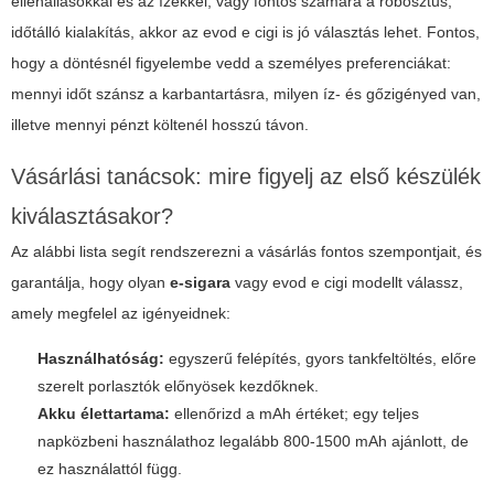
ellenállásokkal és az ízekkel, vagy fontos számára a robosztus,
időtálló kialakítás, akkor az
evod e cigi
is jó választás lehet. Fontos,
hogy a döntésnél figyelembe vedd a személyes preferenciákat:
mennyi időt szánsz a karbantartásra, milyen íz- és gőzigényed van,
illetve mennyi pénzt költenél hosszú távon.
Vásárlási tanácsok: mire figyelj az első készülék
kiválasztásakor?
Az alábbi lista segít rendszerezni a vásárlás fontos szempontjait, és
garantálja, hogy olyan
e-sigara
vagy
evod e cigi
modellt válassz,
amely megfelel az igényeidnek:
Használhatóság:
egyszerű felépítés, gyors tankfeltöltés, előre
szerelt porlasztók előnyösek kezdőknek.
Akku élettartama:
ellenőrizd a mAh értéket; egy teljes
napközbeni használathoz legalább 800-1500 mAh ajánlott, de
ez használattól függ.