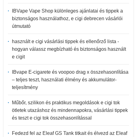
IBVape Vape Shop különleges ajánlatai és tippek a
biztonságos használathoz, e cigi debrecen vásárlói
útmutató
használt e cigi vásárlási tippek és ellenőrző lista -
hogyan válassz megbízható és biztonságos használt
e cigit
IBvape E-cigarete és voopoo drag x összehasonlítása
– teljes teszt, használati élmény és akkumulátor-
teljesítmény
Műbőr, szilikon és praktikus megoldások e cigi tok
ötletek utazáshoz és mindennapokra, vásárlási tippek
és teszt e cigi tok összehasonlítással
Fedezd fel az Eleaf GS Tank titkait és élvezd az Eleaf