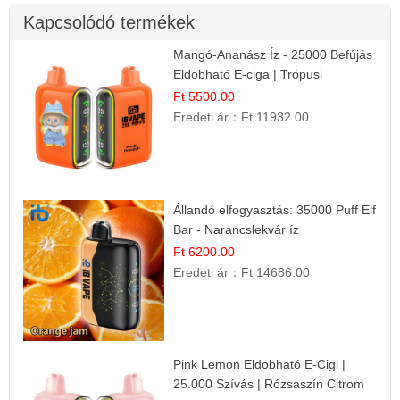
Kapcsolódó termékek
Mangó-Ananász Íz - 25000 Befújás
Eldobható E-ciga | Trópusi
Gyümölcs Élmény!
Ft 5500.00
Eredeti ár：
Ft 11932.00
Állandó elfogyasztás: 35000 Puff Elf
Bar - Narancslekvár íz
Ft 6200.00
Eredeti ár：
Ft 14686.00
Pink Lemon Eldobható E-Cigi |
25.000 Szívás | Rózsaszín Citrom