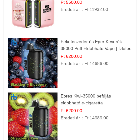
Íz
Ft 5500.00
Eredeti ár：
Ft 11932.00
Feketeszeder és Eper Keverék -
35000 Puff Eldobható Vape | Ízletes
Gyümölcsökombináció!
Ft 6200.00
Eredeti ár：
Ft 14686.00
Epres Kiwi-35000 befújás
eldobható e-cigaretta
Ft 6200.00
Eredeti ár：
Ft 14686.00