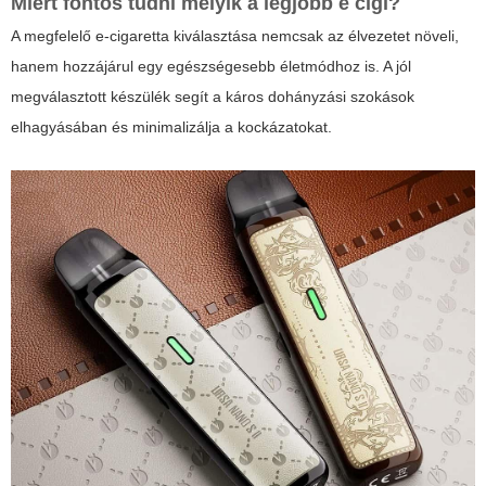
Miért fontos tudni
melyik a legjobb e cigi
?
A megfelelő e-cigaretta kiválasztása nemcsak az élvezetet növeli,
hanem hozzájárul egy egészségesebb életmódhoz is. A jól
megválasztott készülék segít a káros dohányzási szokások
elhagyásában és minimalizálja a kockázatokat.