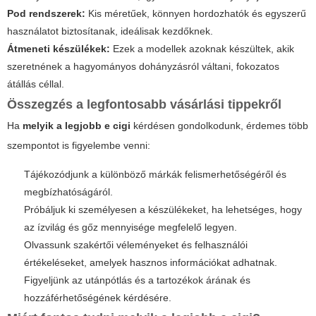
Pod rendszerek:
Kis méretűek, könnyen hordozhatók és egyszerű
használatot biztosítanak, ideálisak kezdőknek.
Átmeneti készülékek:
Ezek a modellek azoknak készültek, akik
szeretnének a hagyományos dohányzásról váltani, fokozatos
átállás céllal.
Összegzés a legfontosabb vásárlási tippekről
Ha
melyik a legjobb e cigi
kérdésen gondolkodunk, érdemes több
szempontot is figyelembe venni:
Tájékozódjunk a különböző márkák felismerhetőségéről és
megbízhatóságáról.
Próbáljuk ki személyesen a készülékeket, ha lehetséges, hogy
az ízvilág és gőz mennyisége megfelelő legyen.
Olvassunk szakértői véleményeket és felhasználói
értékeléseket, amelyek hasznos információkat adhatnak.
Figyeljünk az utánpótlás és a tartozékok árának és
hozzáférhetőségének kérdésére.