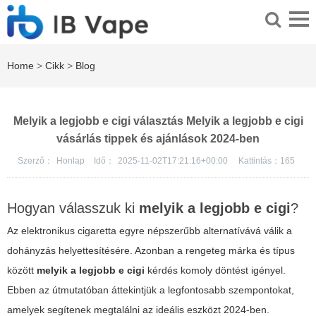
Home
>
Cikk
>
Blog
Melyik a legjobb e cigi választás Melyik a legjobb e cigi
vásárlás tippek és ajánlások 2024-ben
Szerző：
Honlap
Idő：
2025-11-02T17:21:16+00:00
Kattintás：
165
Hogyan válasszuk ki
melyik a legjobb e cigi
?
Az elektronikus cigaretta egyre népszerűbb alternatívává válik a
dohányzás helyettesítésére. Azonban a rengeteg márka és típus
között
melyik a legjobb e cigi
kérdés komoly döntést igényel.
Ebben az útmutatóban áttekintjük a legfontosabb szempontokat,
amelyek segítenek megtalálni az ideális eszközt 2024-ben.