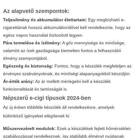
Az alapvető szempontok:
Teljesítmény és akkumulátor élettartam:
Egy megbízható e-
cigarettának hosszú akkumulátoridővel kell rendelkeznie, hogy az
egész napos használat biztosított legyen.
Pára termelése és ízélmény:
A gőz mennyisége és minősége,
valamint az ízek gazdagsága kiemelten fontos a felhasználói
élmény szempontjából.
Egészség és biztonság:
Fontos, hogy a készülék megfeleljen az
érvényes szabványoknak, és minőségi alapanyagokból készüljön.
Ár-érték arány:
Az ár mellett mérlegelni kell a készülék
funkcionalitását és tartósságát is.
Népszerű e-cigi típusok 2024-ben
Az új évben többféle készülék áll rendelkezésre, amelyek
különböző igényeket elégítenek ki:
Műszervezérelt modulok:
Ezek a készülékek fejlett hőmérséklet-
szabályozással rendelkeznek, így stabilabb élményt nyújtanak.