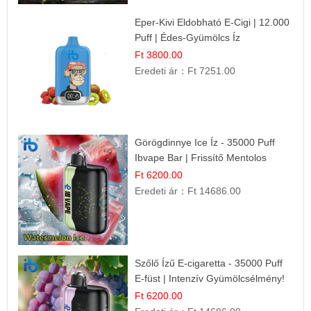
Eper-Kivi Eldobható E-Cigi | 12.000
Puff | Édes-Gyümölcs Íz
Ft 3800.00
Eredeti ár：
Ft 7251.00
Görögdinnye Ice Íz - 35000 Puff
Ibvape Bar | Frissítő Mentolos
Élmény!
Ft 6200.00
Eredeti ár：
Ft 14686.00
Szőlő Ízű E-cigaretta - 35000 Puff
E-füst | Intenzív Gyümölcsélmény!
Ft 6200.00