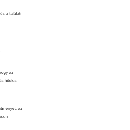
s a találati
.
 hogy az
s hiteles
sítményét, az
resen