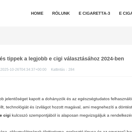
HOME
RÓLUNK
E CIGARETTA-3
E CIG
és tippek a legjobb e cigi választásához 2024-ben
2025-10-26T04:34:37+00:00
Kattintás：
284
b jelentőséget kapott a dohányzók és az egészségtudatos felhasználó
t, technológiát és ízvilágot hozott magával, ami megnehezíti a döntést
e cigi
kulcsszó szempontjából is alaposan megvizsgáljuk a rendelkezés
tása, akkumulátorának élettartama, porlasztó típusa és az egyszerű h