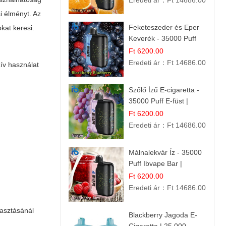
Eredeti ár：
Ft 14686.00
i élményt. Az
Feketeszeder és Eper
kat keresi.
Keverék - 35000 Puff
Eldobható Vape | Ízletes
Ft 6200.00
Gyümölcsökombináció!
Eredeti ár：
Ft 14686.00
zív használat
Szőlő Ízű E-cigaretta -
35000 Puff E-füst |
Intenzív
Ft 6200.00
Gyümölcsélmény!
Eredeti ár：
Ft 14686.00
Málnalekvár Íz - 35000
Puff Ibvape Bar |
Gazdag Gyümölcsös
Ft 6200.00
Ízélmény!
Eredeti ár：
Ft 14686.00
asztásánál
Blackberry Jagoda E-