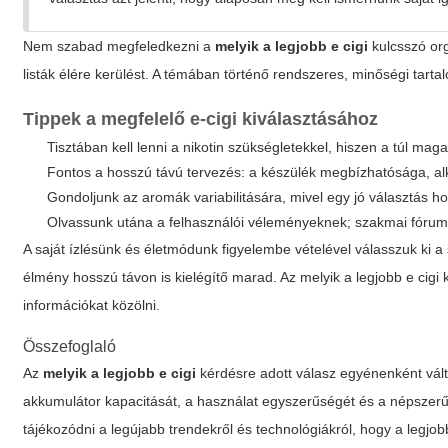
Nem szabad megfeledkezni a
melyik a legjobb e cigi
kulcsszó org
listák élére kerülést. A témában történő rendszeres, minőségi tarta
Tippek a megfelelő
e-
cigi kiválasztásához
Tisztában kell lenni a nikotin szükségletekkel, hiszen a túl mag
Fontos a hosszú távú tervezés: a készülék megbízhatósága, al
Gondoljunk az aromák variabilitására, mivel egy jó választás h
Olvassunk utána a felhasználói véleményeknek; szakmai fórumo
A saját ízlésünk és életmódunk figyelembe vételével válasszuk ki
élmény hosszú távon is kielégítő marad. Az
melyik a legjobb e cigi
k
információkat közölni.
Összefoglaló
Az
melyik a legjobb e cigi
kérdésre adott válasz egyénenként válto
akkumulátor kapacitását, a használat egyszerűségét és a népszerű 
tájékozódni a legújabb trendekről és technológiákról, hogy a legj