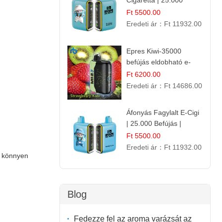
Cigaretta | 25.000
Szívás | Ízesített E-
Ft 5500.00
Liquid
Eredeti ár：
Ft 11932.00
Epres Kiwi-35000
befújás eldobható e-
cigaretta
Ft 6200.00
Eredeti ár：
Ft 14686.00
Áfonyás Fagylalt E-Cigi
| 25.000 Befújás |
Eldobható E-Cigaretta
Ft 5500.00
Eredeti ár：
Ft 11932.00
k könnyen
Blog
Fedezze fel az aroma varázsát az