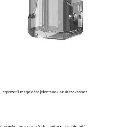
s, egyszerű megoldást jelentenek az átszokáshoz.
gényeinket és az eszköz technikai paramétereit.”