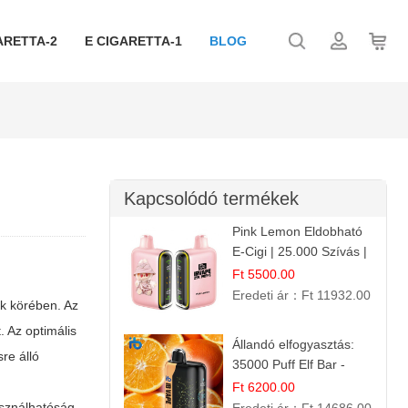
ARETTA-2
E CIGARETTA-1
BLOG
Kapcsolódó termékek
Pink Lemon Eldobható
E-Cigi | 25.000 Szívás |
Rózsaszín Citrom Íz
Ft 5500.00
Eredeti ár：
Ft 11932.00
k körében. Az
. Az optimális
Állandó elfogyasztás:
re álló
35000 Puff Elf Bar -
Narancslekvár íz
Ft 6200.00
asználhatóság