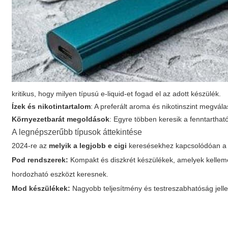
kritikus, hogy milyen típusú e-liquid-et fogad el az adott készülék.
Ízek és nikotintartalom
: A preferált aroma és nikotinszint megvála
Környezetbarát megoldások
: Egyre többen keresik a fenntarthat
A legnépszerűbb típusok áttekintése
2024-re az
melyik a legjobb e cigi
keresésekhez kapcsolódóan a k
Pod rendszerek:
Kompakt és diszkrét készülékek, amelyek kelleme
hordozható eszközt keresnek.
Mod készülékek:
Nagyobb teljesítmény és testreszabhatóság jelle