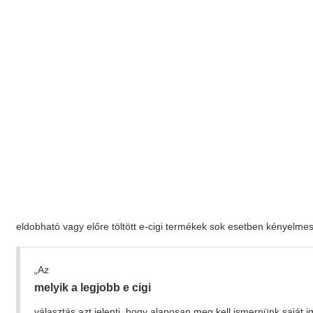
eldobható vagy előre töltött e-cigi termékek sok esetben kényelme
„Az
melyik a legjobb e cigi
választás azt jelenti, hogy alaposan meg kell ismernünk saját i