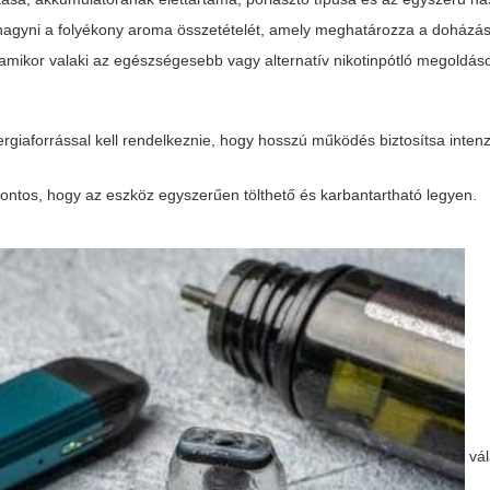
 hagyni a folyékony aroma összetételét, amely meghatározza a doházás
amikor valaki az egészségesebb vagy alternatív nikotinpótló megoldáso
ergiaforrással kell rendelkeznie, hogy hosszú működés biztosítsa inten
ontos, hogy az eszköz egyszerűen tölthető és karbantartható legyen.
vál