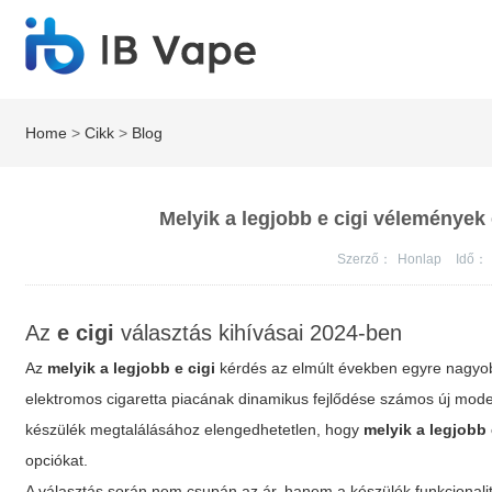
Home
>
Cikk
>
Blog
Melyik a legjobb e cigi vélemények 
Szerző：
Honlap
Idő：
Az
e cigi
választás kihívásai 2024-ben
Az
melyik a legjobb e cigi
kérdés az elmúlt években egyre nagyob
elektromos cigaretta piacának dinamikus fejlődése számos új modell
készülék megtalálásához elengedhetetlen, hogy
melyik a legjobb 
opciókat.
A választás során nem csupán az ár, hanem a készülék funkcionali