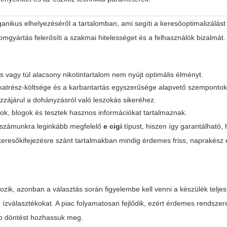
anikus elhelyezéséről a tartalomban, ami segíti a keresőoptimalizálást é
lomgyártás felerősíti a szakmai hitelességet és a felhasználók bizalmát.
as vagy túl alacsony nikotintartalom nem nyújt optimális élményt.
katrész-költsége és a karbantartás egyszerűsége alapvető szempontok
ozzájárul a dohányzásról való leszokás sikeréhez.
k, blogok és tesztek hasznos információkat tartalmaznak.
 a számunkra leginkább megfelelő
e cigi
típust, hiszen így garantálható,
eresőkifejezésre szánt tartalmakban mindig érdemes friss, naprakész é
zik, azonban a választás során figyelembe kell venni a készülék telje
ízválasztékokat. A piac folyamatosan fejlődik, ezért érdemes rendsze
obb döntést hozhassuk meg.