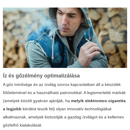
Íz és gőzélmény optimalizálása
A gőz minősége és az ízvilág szoros kapcsolatban áll a készülék
fűtőelemével és a használható patronokkal. A legismertebb márkák
(amelyek között gyakran ajánlják, ha
melyik elektromos cigaretta
a legjobb
kérdést teszik fel) olyan innovatív technológiákat
alkalmaznak, amelyek biztosítják a gazdag ízvilágot és a kellemes
gőzfelhő kialakulását.