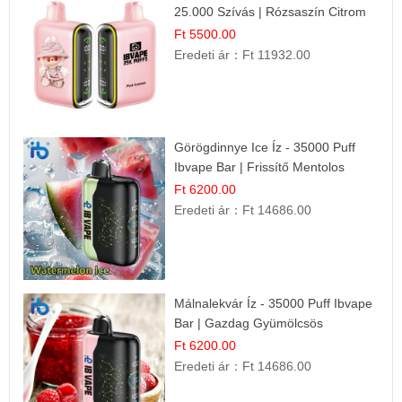
25.000 Szívás | Rózsaszín Citrom
Íz
Ft 5500.00
Eredeti ár：
Ft 11932.00
Görögdinnye Ice Íz - 35000 Puff
Ibvape Bar | Frissítő Mentolos
Élmény!
Ft 6200.00
Eredeti ár：
Ft 14686.00
Málnalekvár Íz - 35000 Puff Ibvape
Bar | Gazdag Gyümölcsös
Ízélmény!
Ft 6200.00
Eredeti ár：
Ft 14686.00