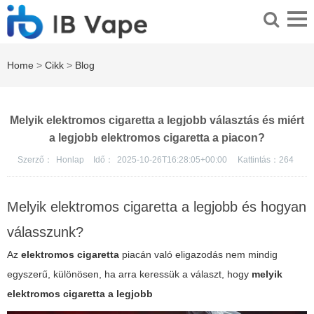
Home
>
Cikk
>
Blog
Melyik elektromos cigaretta a legjobb választás és miért
a legjobb elektromos cigaretta a piacon?
Szerző：
Honlap
Idő：
2025-10-26T16:28:05+00:00
Kattintás：
264
Melyik elektromos cigaretta a legjobb és hogyan
válasszunk?
Az
elektromos cigaretta
piacán való eligazodás nem mindig
egyszerű, különösen, ha arra keressük a választ, hogy
melyik
elektromos cigaretta a legjobb