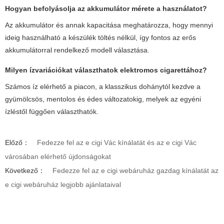
Hogyan befolyásolja az akkumulátor mérete a használatot?
Az akkumulátor és annak kapacitása meghatározza, hogy mennyi
ideig használható a készülék töltés nélkül, így fontos az erős
akkumulátorral rendelkező modell választása.
Milyen ízvariációkat választhatok elektromos cigarettához?
Számos íz elérhető a piacon, a klasszikus dohánytól kezdve a
gyümölcsös, mentolos és édes változatokig, melyek az egyéni
ízléstől függően választhatók.
Előző：
Fedezze fel az e cigi Vác kínálatát és az e cigi Vác
városában elérhető újdonságokat
Következő：
Fedezze fel az e cigi webáruház gazdag kínálatát az
e cigi webáruház legjobb ajánlataival