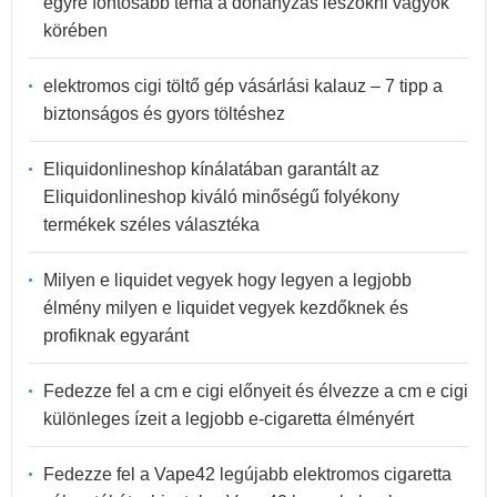
egyre fontosabb téma a dohányzás leszokni vágyók
körében
elektromos cigi töltő gép vásárlási kalauz – 7 tipp a
biztonságos és gyors töltéshez
Eliquidonlineshop kínálatában garantált az
Eliquidonlineshop kiváló minőségű folyékony
termékek széles választéka
Milyen e liquidet vegyek hogy legyen a legjobb
élmény milyen e liquidet vegyek kezdőknek és
profiknak egyaránt
Fedezze fel a cm e cigi előnyeit és élvezze a cm e cigi
különleges ízeit a legjobb e-cigaretta élményért
Fedezze fel a Vape42 legújabb elektromos cigaretta