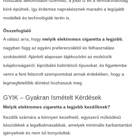
hosszabb akkumulátor-üzemidő, a jobb íz és a fenntarthatóság
köré épülnek, így érdemes naprakésznek maradni a legújabb
modellek és technológiák terén is.
Összefoglaló
A válasz arra, hogy
melyik elektromos cigaretta a legjobb
,
nagyban függ az egyéni preferenciáktól és felhasználási
szokásoktól. Ajánlott alaposan tájékozódni az eszközök
tulajdonságairól, kipróbálni különböző típusokat, és figyelembe
venni a fent felsorolt szempontokat annak érdekében, hogy a
legmegfelelőbb döntést hozhassuk meg.
GYIK – Gyakran Ismételt Kérdések
Melyik elektromos cigaretta a legjobb kezdőknek?
Kezdők számára a könnyen kezelhető, egyszerű működésű
készülékek a legalkalmasabbak, amelyek minimális karbantartást
igényelnek és nem túl bonyolultak.