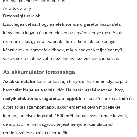
Könnyű kezelés és karbantartás
Ár-érték arány
Biztonsági funkciók
Elsődleges cél az, hogy az
elektromos cigaretta
használata
kényelmes legyen és megfeleljen az egyéni igényeknek. Azok
számára, akik gyakran vannak úton, a kompakt és könnyű
készülékek a legmegfelelőbbek, míg a nagyobb teljesítményű
változatok az intenzívebb gőzélményt kedvelőknek ideálisak.
Az akkumulátor fontossága
Az akkumulátor
kulcsfontosságú tényező, hiszen befolyásolja a
használat idejét és a töltési időt. Ha netán azt kérdeznéd, hogy
melyik elektromos cigaretta a legjobb
a hosszú használati idő és
gyors töltés szempontjából, akkor érdemes olyan modelleket
keresni, amelyek legalább 1500 mAh kapacitással rendelkeznek,
de a piacon ennél nagyobb teljesítményű akkumulátorral
rendelkező eszközök is elérhetők.