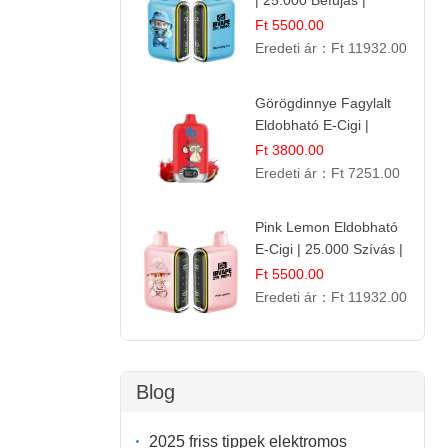
| 25.000 Befújás |
Eldobható E-Cigaretta
Ft 5500.00
Eredeti ár：
Ft 11932.00
Görögdinnye Fagylalt
Eldobható E-Cigi |
12.000 Szívás | Édes
Ft 3800.00
Vízidín Íz
Eredeti ár：
Ft 7251.00
Pink Lemon Eldobható
E-Cigi | 25.000 Szívás |
Rózsaszín Citrom Íz
Ft 5500.00
Eredeti ár：
Ft 11932.00
Blog
2025 friss tippek elektromos