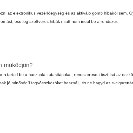
i az elektronikus vezérlőegység és az aktiváló gomb hibáiról sem. 
omást, esetleg szoftveres hibák miatt nem indul be a rendszer.
em működjön?
tartsd be a használati utasításokat, rendszeresen tisztítsd az eszközt
 csak jó minőségű fogyóeszközöket használj, és ne hagyd az e-cigarettá