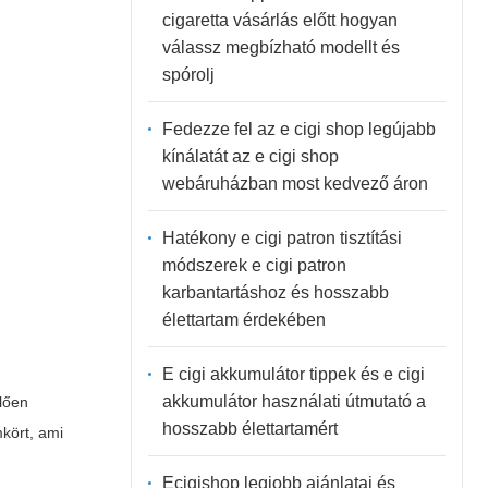
cigaretta vásárlás előtt hogyan
válassz megbízható modellt és
spórolj
Fedezze fel az e cigi shop legújabb
kínálatát az e cigi shop
webáruházban most kedvező áron
Hatékony e cigi patron tisztítási
módszerek e cigi patron
karbantartáshoz és hosszabb
élettartam érdekében
E cigi akkumulátor tippek és e cigi
akkumulátor használati útmutató a
elően
hosszabb élettartamért
kört, ami
Ecigishop legjobb ajánlatai és