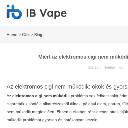
Home
>
Cikk
>
Blog
Miért az elektromos cigi nem működ
Szerző：
Honlap
Idő：
Az elektromos cigi nem működik: okok és gyor
Az
elektromos cigi nem működik
probléma sok felhasználót érint
cigaretták különféle alkatrészekből állnak, például elem, patron,
nem működik megfelelően. Ebben a cikkben részletesen áttekintjük,
működik
problémát gyorsan és hatékonyan kezelni.