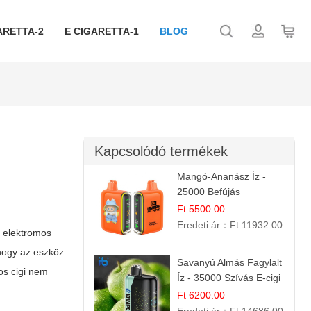
ARETTA-2
E CIGARETTA-1
BLOG
Kapcsolódó termékek
Mangó-Ananász Íz -
25000 Befújás
Eldobható E-ciga |
Ft 5500.00
Trópusi Gyümölcs
Eredeti ár：
Ft 11932.00
z elektromos
Élmény!
 hogy az eszköz
Savanyú Almás Fagylalt
os cigi nem
Íz - 35000 Szívás E-cigi
Ft 6200.00