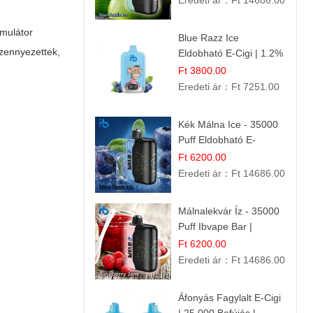
Eredeti ár：
Ft 14686.00
mulátor
Blue Razz Ice
szennyezettek,
Eldobható E-Cigi | 1.2%
Nikotin | Jéghideg
Ft 3800.00
Málna Íz
Eredeti ár：
Ft 7251.00
Kék Málna Ice - 35000
Puff Eldobható E-
cigaretta | Élénkítő
Ft 6200.00
Gyümölcsös
Eredeti ár：
Ft 14686.00
Frissesség!
Málnalekvár Íz - 35000
Puff Ibvape Bar |
Gazdag Gyümölcsös
Ft 6200.00
Ízélmény!
Eredeti ár：
Ft 14686.00
Áfonyás Fagylalt E-Cigi