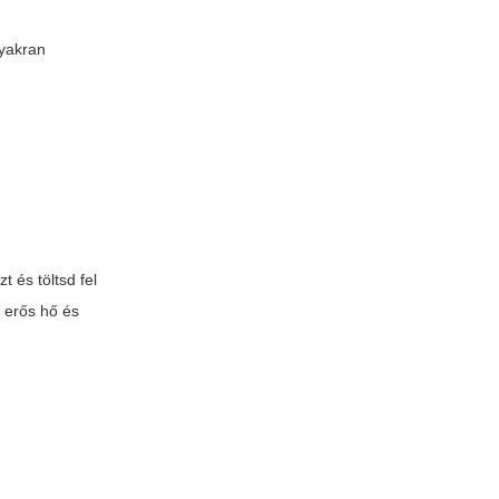
Gyakran
 és töltsd fel
t erős hő és