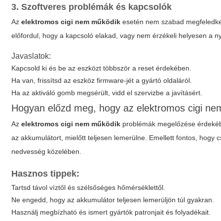
3. Szoftveres problémák és kapcsolók
Az
elektromos cigi nem működik
esetén nem szabad megfeledkezn
előfordul, hogy a kapcsoló elakad, vagy nem érzékeli helyesen a ny
Javaslatok:
Kapcsold ki és be az eszközt többször a reset érdekében.
Ha van, frissítsd az eszköz firmware-jét a gyártó oldaláról.
Ha az aktiváló gomb megsérült, vidd el szervizbe a javításért.
Hogyan előzd meg, hogy az elektromos cigi n
Az
elektromos cigi nem működik
problémák megelőzése érdekében 
az akkumulátort, mielőtt teljesen lemerülne. Emellett fontos, hogy
nedvesség közelében.
Hasznos tippek:
Tartsd távol víztől és szélsőséges hőmérséklettől.
Ne engedd, hogy az akkumulátor teljesen lemerüljön túl gyakran.
Használj megbízható és ismert gyártók patronjait és folyadékait.