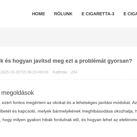
HOME
RÓLUNK
E CIGARETTA-3
E CIG
ik és hogyan javítsd meg ezt a problémát gyorsan?
2025-10-26T15:36:23+00:00
Kattintás：
204
s megoldások
, ezért fontos megérteni az okokat és a lehetséges javítási módokat. A
 fűtőbetét és kapcsoló, melyek bármelyikének meghibásodása okozhatja,
 hogy milyen gyakori hibák fordulnak elő, és hogyan lehet az
elektrom