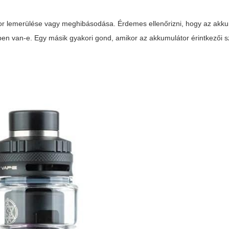
or lemerülése vagy meghibásodása. Érdemes ellenőrizni, hogy az akku
endben van-e. Egy másik gyakori gond, amikor az akkumulátor érintkezői 