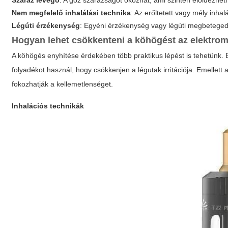
Száraz levegő
: A gőz szárazságot okozhat, ami szintén előidézhet
Nem megfelelő inhalálási technika
: Az erőltetett vagy mély inhalác
Légúti érzékenység
: Egyéni érzékenység vagy légúti megbeteged
Hogyan lehet csökkenteni a köhögést az elektrom
A köhögés enyhítése érdekében több praktikus lépést is tehetünk. E
folyadékot használ, hogy csökkenjen a légutak irritációja. Emellett 
fokozhatják a kellemetlenséget.
Inhalációs technikák