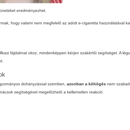
 tüneteket eredményezhet.
annak, hogy valami nem megfelelő az adott e-cigaretta használatával k
lkasi fájdalmat okoz, mindenképpen kérjen szakértői segítséget. A légu
t.
ok
hagyományos dohányzással szemben,
azonban a köhögés
nem szabadn
tanácsok segítségével megelőzhető a kellemetlen reakció: