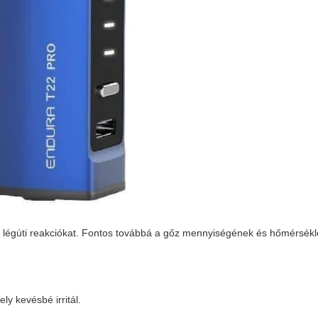
elen légúti reakciókat. Fontos továbbá a gőz mennyiségének és hőmérsék
ly kevésbé irritál.
.