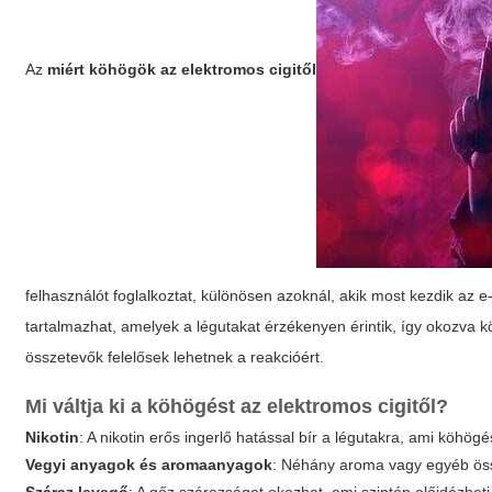
Az
miért köhögök az elektromos cigitől
felhasználót foglalkoztat, különösen azoknál, akik most kezdik az e
tartalmazhat, amelyek a légutakat érzékenyen érintik, így okozva 
összetevők felelősek lehetnek a reakcióért.
Mi váltja ki a köhögést az elektromos cigitől?
Nikotin
: A nikotin erős ingerlő hatással bír a légutakra, ami köhögési
Vegyi anyagok és aromaanyagok
: Néhány aroma vagy egyéb össze