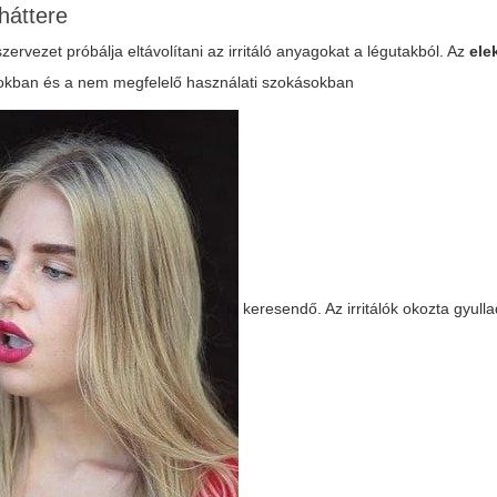
háttere
rvezet próbálja eltávolítani az irritáló anyagokat a légutakból. Az
ele
kokban
és a
nem megfelelő használati szokásokban
keresendő. Az irritálók okozta gyulla