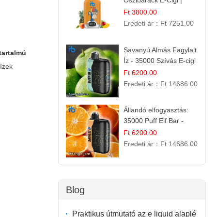
Őszibarack E-Cigi |
12.000 Befújás |
Ft 3800.00
Tropikus Gyümölcs Íz
Eredeti ár：
Ft 7251.00
Savanyú Almás Fagylalt
tartalmú
Íz - 35000 Szívás E-cigi
 ízek
Ft 6200.00
Eredeti ár：
Ft 14686.00
Állandó elfogyasztás:
35000 Puff Elf Bar -
Narancslekvár íz
Ft 6200.00
Eredeti ár：
Ft 14686.00
Blog
Praktikus útmutató az e liquid alaplé