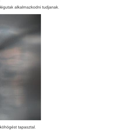
 légutak alkalmazkodni tudjanak.
köhögést tapasztal.