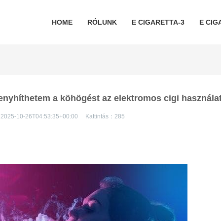
HOME
RÓLUNK
E CIGARETTA-3
E CIG
 enyhíthetem a köhögést az elektromos cigi használa
2025-10-26T04:53:35+00:00
Kattintás：
285