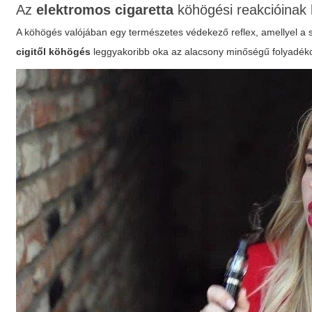
Az
elektromos cigaretta
köhögési reakcióinak 
A köhögés valójában egy természetes védekező reflex, amellyel a sze
cigitől köhögés
leggyakoribb oka az
alacsony minőségű folyadé