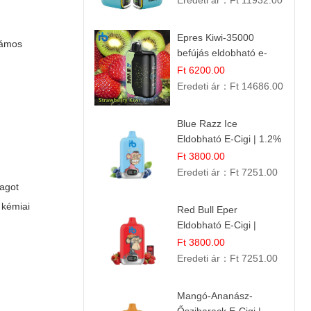
Eredeti ár：
Ft 11932.00
Epres Kiwi-35000
zámos
befújás eldobható e-
cigaretta
Ft 6200.00
Eredeti ár：
Ft 14686.00
Blue Razz Ice
Eldobható E-Cigi | 1.2%
Nikotin | Jéghideg
Ft 3800.00
Málna Íz
Eredeti ár：
Ft 7251.00
yagot
 kémiai
Red Bull Eper
Eldobható E-Cigi |
Energiaital Íz | Készülék
Ft 3800.00
Használat
Eredeti ár：
Ft 7251.00
Mangó-Ananász-