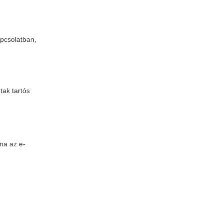
apcsolatban,
tak tartós
a az e-