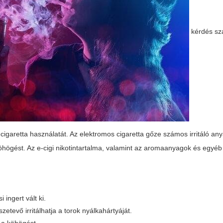
kérdés s
-cigaretta használatát. Az elektromos cigaretta gőze számos irritáló an
köhögést. Az
e-cigi
nikotintartalma, valamint az aromaanyagok és egyéb
 ingert vált ki.
tevő irritálhatja a torok nyálkahártyáját.