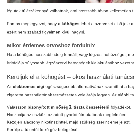
légutak túlérzékennyé válhatnak, ami hosszabb távon kellemetlen
Fontos megjegyezni, hogy a
köhögés
lehet a szervezet első jele 
ezért nem szabad figyelmen kívül hagyni.
Mikor érdemes orvoshoz fordulni?
Ha a köhögés hosszabb ideig fennáll, vagy légzési nehézséget, mel
irritációja súlyosabb légzőszervi betegségek kialakulásához vezethe
Kerüljük el a köhögést – okos használati tanács
Az
elektromos cigi
egészségesebb alternatívának számíthat a 
cigaretta használatának természetes velejárója legyen. Az alábbi 
Válasszon
bizonyított minőségű, tiszta összetételű
folyadékot.
Használja az eszközt az adott gyártói útmutatónak megfelelően.
Kezdjen alacsony nikotinszinttel, majd szükség szerint emelje azt.
Kerülje a túlontúl forró gőz belégzését.