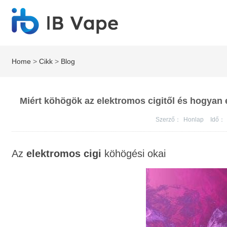
Home
>
Cikk
>
Blog
Miért köhögök az elektromos cigitől és hogyan
Szerző：
Honlap
Idő：
Az
elektromos cigi
köhögési okai