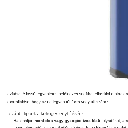
javítása: A lassú, egyenletes belélegzés segíthet elkerülni a hirt
kontrollálása, hogy az ne legyen túl forró vagy túl száraz.
További tippek a köhögés enyhítésére:
Használjon
mentolos vagy gyengéd ízesítésű
folyadékot, ame
Igyon elegendő vizet a gőzölés közben, hogy hidratálja a torkát