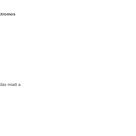
ktromos
dás miatt a