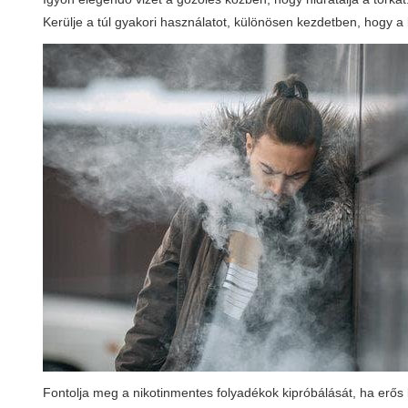
Kerülje a túl gyakori használatot, különösen kezdetben, hogy a
Fontolja meg a nikotinmentes folyadékok kipróbálását, ha erős 