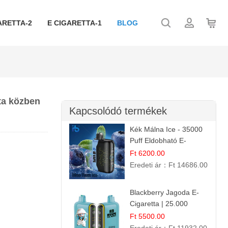
ARETTA-2
E CIGARETTA-1
BLOG
ta közben
Kapcsolódó termékek
Kék Málna Ice - 35000
Puff Eldobható E-
cigaretta | Élénkítő
Ft 6200.00
Gyümölcsös
Eredeti ár：
Ft 14686.00
Frissesség!
Blackberry Jagoda E-
Cigaretta | 25.000
Szívás | Ízesített E-
Ft 5500.00
Liquid