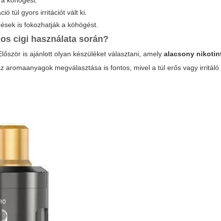
i a köhögést.
ió túl gyors irritációt vált ki.
ések is fokozhatják a köhögést.
os cigi használata során?
lőször is ajánlott olyan készüléket választani, amely
alacsony nikotin
az aromaanyagok megválasztása is fontos, mivel a túl erős vagy irritáló