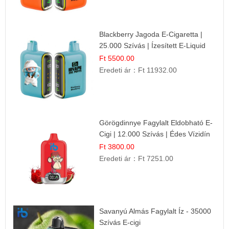
Blackberry Jagoda E-Cigaretta |
25.000 Szívás | Ízesített E-Liquid
Ft 5500.00
Eredeti ár：
Ft 11932.00
Görögdinnye Fagylalt Eldobható E-
Cigi | 12.000 Szívás | Édes Vízidín
Íz
Ft 3800.00
Eredeti ár：
Ft 7251.00
Savanyú Almás Fagylalt Íz - 35000
Szívás E-cigi