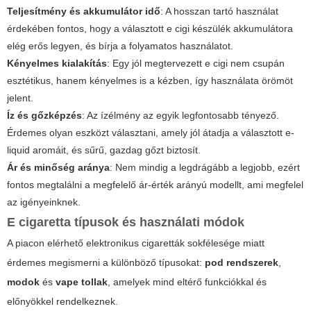
Teljesítmény és akkumulátor idő
: A hosszan tartó használat
érdekében fontos, hogy a választott e cigi készülék akkumulátora
elég erős legyen, és bírja a folyamatos használatot.
Kényelmes kialakítás
: Egy jól megtervezett e cigi nem csupán
esztétikus, hanem kényelmes is a kézben, így használata örömöt
jelent.
Íz és gőzképzés
: Az ízélmény az egyik legfontosabb tényező.
Érdemes olyan eszközt választani, amely jól átadja a választott e-
liquid aromáit, és sűrű, gazdag gőzt biztosít.
Ár és minőség aránya
: Nem mindig a legdrágább a legjobb, ezért
fontos megtalálni a megfelelő ár-érték arányú modellt, ami megfelel
az igényeinknek.
E cigaretta típusok és használati módok
A piacon elérhető elektronikus cigaretták sokfélesége miatt
érdemes megismerni a különböző típusokat:
pod rendszerek
,
modok
és
vape tollak
, amelyek mind eltérő funkciókkal és
előnyökkel rendelkeznek.