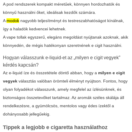
A
pod rendszerek
kompakt méretűek, könnyen hordozhatók és
könnyű használni őket, ideálisak kezdők számára.
A
modok
nagyobb teljesítményt és testreszabhatóságot kínálnak,
így a haladók kedvencei lehetnek.
A vape tollak egyszerű, elegáns megoldást nyújtanak azoknak, akik
könnyedén, de mégis hatékonyan szeretnének e cigit használni.
Hogyan válasszunk e-liquid-et az „milyen e cigit vegyek”
kérdés kapcsán?
Az e-liquid íze és összetétele döntő abban, hogy a
milyen e cigit
vegyek
választás valóban örömteli élményt nyújtson. Fontos, hogy
olyan folyadékot válasszunk, amely megfelel az ízlésünknek, és
biztonságos összetevőket tartalmaz. Az aromák széles skálája áll
rendelkezésre, a gyümölcsös, mentolos vagy édes ízektől a
dohányosabb jellegűekig.
Tippek a legjobb e cigaretta használathoz