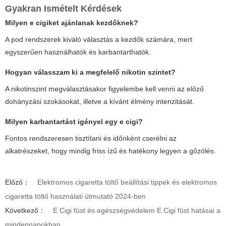
Gyakran Ismételt Kérdések
Milyen e cigiket ajánlanak kezdőknek?
A pod rendszerek kiváló választás a kezdők számára, mert
egyszerűen használhatók és karbantarthatók.
Hogyan válasszam ki a megfelelő nikotin szintet?
A nikotinszint megválasztásakor figyelembe kell venni az előző
dohányzási szokásokat, illetve a kívánt élmény intenzitását.
Milyen karbantartást igényel egy e cigi?
Fontos rendszeresen tisztítani és időnként cserélni az
alkatrészeket, hogy mindig friss ízű és hatékony legyen a gőzölés.
Előző：
Elektromos cigaretta töltő beállítási tippek és elektromos
cigaretta töltő használati útmutató 2024-ben
Következő：
E Cigi füst és egészségvédelem E Cigi füst hatásai a
mindennapokban