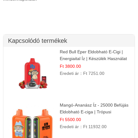
Kapcsolódó termékek
Red Bull Eper Eldobható E-Cigi |
Energiaital Íz | Készülék Használat
Ft 3800.00
Eredeti ár：
Ft 7251.00
Mangó-Ananász Íz - 25000 Befújás
Eldobható E-ciga | Trópusi
Gyümölcs Élmény!
Ft 5500.00
Eredeti ár：
Ft 11932.00