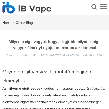
Home
>
Cikk
>
Blog
Milyen e cigit vegyek hogy a legjobb milyen e cigit
vegyek élményt nyújtson minden alkalommal
Szerző：
Honlap
Idő：
2025-10-26T03:39:49+00:00
Kattintás：
266
Milyen e cigit vegyek: Útmutató a legjobb
élményhez
Az
milyen e cigit vegyek
kérdés nem csupán egyszerű választás,
hanem egy olyan döntés, amely jelentősen befolyásolja az
elektromos cigaretta használatának élményét és elégedettségét.
Minden egyes alkalommal, amikor elektronikus cigarettát