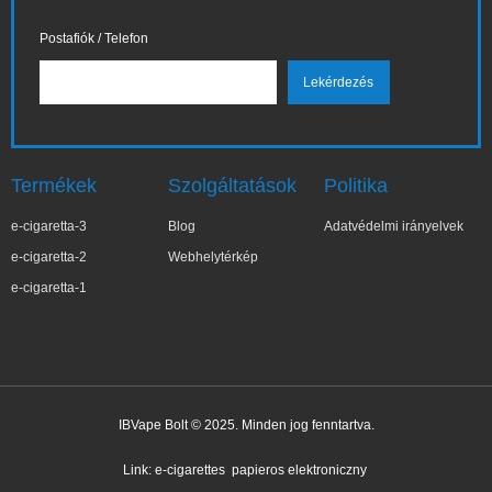
Postafiók / Telefon
Termékek
Szolgáltatások
Politika
e-cigaretta-3
Blog
Adatvédelmi irányelvek
e-cigaretta-2
Webhelytérkép
e-cigaretta-1
IBVape Bolt © 2025. Minden jog fenntartva.
✕
Bar***ra
Nemrég vásárolt
Link:
e-cigarettes
papieros elektroniczny