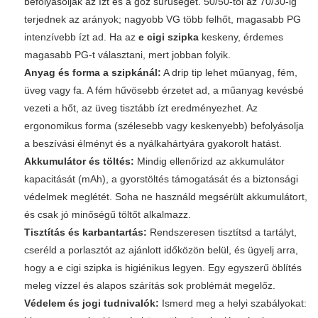
befolyásolják az ízt és a gőz sűrűségét. 50/50-től az 70/30-ig
terjednek az arányok; nagyobb VG több felhőt, magasabb PG
intenzívebb ízt ad. Ha az
e cigi szipka
keskeny, érdemes
magasabb PG-t választani, mert jobban folyik.
Anyag és forma a szipkánál:
A drip tip lehet műanyag, fém,
üveg vagy fa. A fém hűvösebb érzetet ad, a műanyag kevésbé
vezeti a hőt, az üveg tisztább ízt eredményezhet. Az
ergonomikus forma (szélesebb vagy keskenyebb) befolyásolja
a beszívási élményt és a nyálkahártyára gyakorolt hatást.
Akkumulátor és töltés:
Mindig ellenőrizd az akkumulátor
kapacitását (mAh), a gyorstöltés támogatását és a biztonsági
védelmek meglétét. Soha ne használd megsérült akkumulátort,
és csak jó minőségű töltőt alkalmazz.
Tisztítás és karbantartás:
Rendszeresen tisztítsd a tartályt,
cseréld a porlasztót az ajánlott időközön belül, és ügyelj arra,
hogy a
e cigi szipka
is higiénikus legyen. Egy egyszerű öblítés
meleg vízzel és alapos szárítás sok problémát megelőz.
Védelem és jogi tudnivalók:
Ismerd meg a helyi szabályokat: