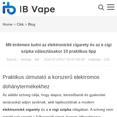
Home
>
Cikk
>
Blog
Mit érdemes tudni az elektronické cigarety és az e cigi
szipka választásakor 10 praktikus tipp
Szerző：
Honlap
Idő：
2026-07-03T17:20:47+00:00
Kattintás：
218
Praktikus útmutató a korszerű elektromos
dohánytermékekhez
Az alábbi szöveg célja, hogy alapos, keresőbarát és gyakorlati
tanácsokat adjon azoknak, akik tájékozódnak a modern
elektronické cigarety
és a
e cigi szipka
világában. A szöveg nem
ismétli szó szerint a felhasznált címet, hanem átfogalmazva,