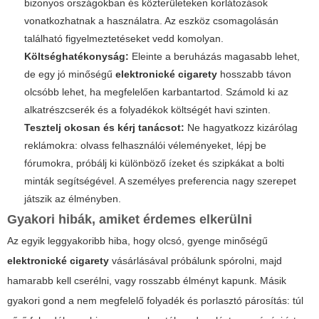
bizonyos országokban és közterületeken korlátozások
vonatkozhatnak a használatra. Az eszköz csomagolásán
található figyelmeztetéseket vedd komolyan.
Költséghatékonyság:
Eleinte a beruházás magasabb lehet,
de egy jó minőségű
elektronické cigarety
hosszabb távon
olcsóbb lehet, ha megfelelően karbantartod. Számold ki az
alkatrészcserék és a folyadékok költségét havi szinten.
Tesztelj okosan és kérj tanácsot:
Ne hagyatkozz kizárólag
reklámokra: olvass felhasználói véleményeket, lépj be
fórumokra, próbálj ki különböző ízeket és szipkákat a bolti
minták segítségével. A személyes preferencia nagy szerepet
játszik az élményben.
Gyakori hibák, amiket érdemes elkerülni
Az egyik leggyakoribb hiba, hogy olcsó, gyenge minőségű
elektronické cigarety
vásárlásával próbálunk spórolni, majd
hamarabb kell cserélni, vagy rosszabb élményt kapunk. Másik
gyakori gond a nem megfelelő folyadék és porlasztó párosítás: túl