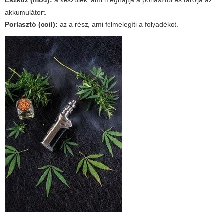
Eszköz (mod):
a készülék, ami meghajtja a porlasztót és tárolja az
akkumulátort.
Porlasztó (coil):
az a rész, ami felmelegíti a folyadékot.