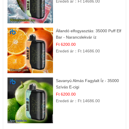
Eredeti ár：
Ft 14686.00
Állandó elfogyasztás: 35000 Puff Elf
Bar - Narancslekvár íz
Ft 6200.00
Eredeti ár：
Ft 14686.00
Savanyú Almás Fagylalt Íz - 35000
Szívás E-cigi
Ft 6200.00
Eredeti ár：
Ft 14686.00