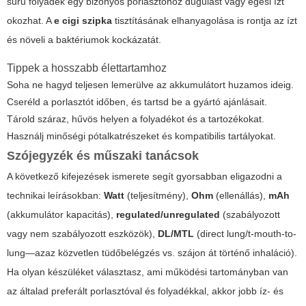
sűrű folyadék egy bizonyos porlasztóhoz dugulást vagy égési ízt
okozhat. A
e cigi szipka
tisztításának elhanyagolása is rontja az ízt
és növeli a baktériumok kockázatát.
Tippek a hosszabb élettartamhoz
Soha ne hagyd teljesen lemerülve az akkumulátort huzamos ideig.
Cseréld a porlasztót időben, és tartsd be a gyártó ajánlásait.
Tárold száraz, hűvös helyen a folyadékot és a tartozékokat.
Használj minőségi pótalkatrészeket és kompatibilis tartályokat.
Szójegyzék és műszaki tanácsok
A következő kifejezések ismerete segít gyorsabban eligazodni a
technikai leírásokban:
Watt
(teljesítmény),
Ohm
(ellenállás),
mAh
(akkumulátor kapacitás),
regulated/unregulated
(szabályozott
vagy nem szabályozott eszközök),
DL/MTL
(direct lung/t-mouth-to-
lung—azaz közvetlen tüdőbelégzés vs. szájon át történő inhaláció).
Ha olyan készüléket választasz, ami működési tartományban van
az általad preferált porlasztóval és folyadékkal, akkor jobb íz- és