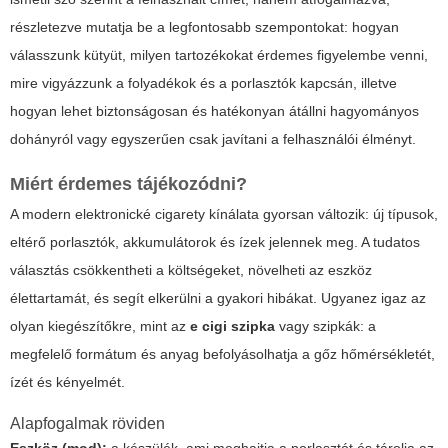
részletezve mutatja be a legfontosabb szempontokat: hogyan
válasszunk kütyüt, milyen tartozékokat érdemes figyelembe venni,
mire vigyázzunk a folyadékok és a porlasztók kapcsán, illetve
hogyan lehet biztonságosan és hatékonyan átállni hagyományos
dohányról vagy egyszerűen csak javítani a felhasználói élményt.
Miért érdemes tájékozódni?
A modern
elektronické cigarety
kínálata gyorsan változik: új típusok,
eltérő porlasztók, akkumulátorok és ízek jelennek meg. A tudatos
választás csökkentheti a költségeket, növelheti az eszköz
élettartamát, és segít elkerülni a gyakori hibákat. Ugyanez igaz az
olyan kiegészítőkre, mint az
e cigi szipka
vagy szipkák: a
megfelelő formátum és anyag befolyásolhatja a gőz hőmérsékletét,
ízét és kényelmét.
Alapfogalmak röviden