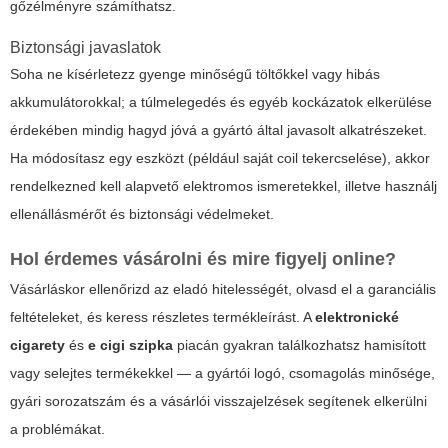
gőzélményre számíthatsz.
Biztonsági javaslatok
Soha ne kísérletezz gyenge minőségű töltőkkel vagy hibás
akkumulátorokkal; a túlmelegedés és egyéb kockázatok elkerülése
érdekében mindig hagyd jóvá a gyártó által javasolt alkatrészeket.
Ha módosítasz egy eszközt (például saját coil tekercselése), akkor
rendelkezned kell alapvető elektromos ismeretekkel, illetve használj
ellenállásmérőt és biztonsági védelmeket.
Hol érdemes vásárolni és mire figyelj online?
Vásárláskor ellenőrizd az eladó hitelességét, olvasd el a garanciális
feltételeket, és keress részletes termékleírást. A
elektronické
cigarety
és
e cigi szipka
piacán gyakran találkozhatsz hamisított
vagy selejtes termékekkel — a gyártói logó, csomagolás minősége,
gyári sorozatszám és a vásárlói visszajelzések segítenek elkerülni
a problémákat.