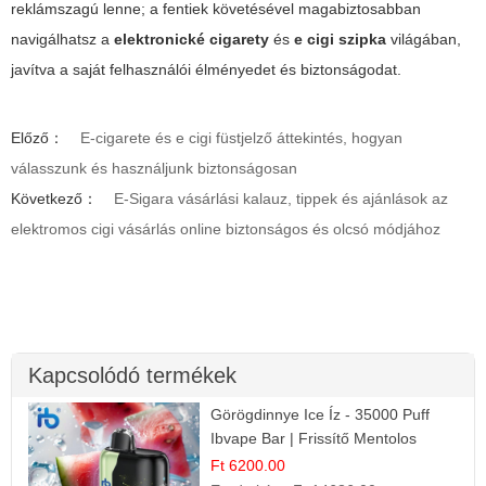
reklámszagú lenne; a fentiek követésével magabiztosabban
navigálhatsz a
elektronické cigarety
és
e cigi szipka
világában,
javítva a saját felhasználói élményedet és biztonságodat.
Előző：
E-cigarete és e cigi füstjelző áttekintés, hogyan
válasszunk és használjunk biztonságosan
Következő：
E-Sigara vásárlási kalauz, tippek és ajánlások az
elektromos cigi vásárlás online biztonságos és olcsó módjához
Kapcsolódó termékek
Görögdinnye Ice Íz - 35000 Puff
Ibvape Bar | Frissítő Mentolos
Élmény!
Ft 6200.00