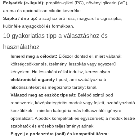
Folyadék (e-liquid):
propilén-glikol (PG), növényi glicerin (VG),
aroma és opcionálisan nikotin keveréke.
Szipka / drip tip:
a szájhoz érő rész, magyarul
e cigi szipka
,
különféle anyagokból és formákban.
10 gyakorlatias tipp a választáshoz és
használathoz
Ismerd meg a célodat:
Először döntsd el, miért váltanál:
költségcsökkentés, ízélmény, leszokás vagy egyszerű
kényelem. Ha leszokási céllal indulsz, keress olyan
elektronické cigarety
típust, ami szabályozható
nikotinszinteket és megbízható tartályt kínál.
Válaszd meg az eszköz típusát:
Belépő szintű pod
rendszerek, középkategóriás modok vagy fejlett, szabályozható
készülékek – minden kategória más felhasználói igényre
optimalizált. A podok kompaktak és egyszerűek; a modok testre
szabhatók és erősebb teljesítményt adnak.
Figyelj a porlasztóra (coil) és kompatibilitásra: