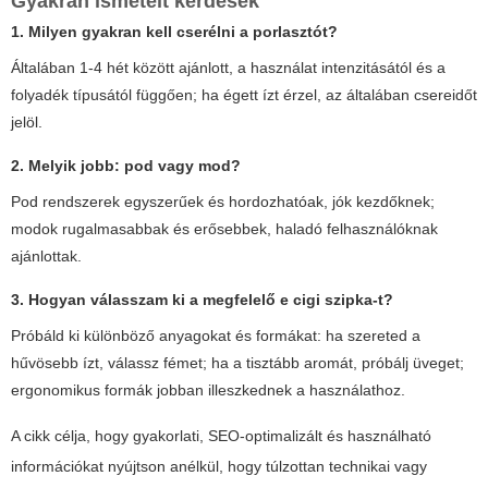
Gyakran ismételt kérdések
1. Milyen gyakran kell cserélni a porlasztót?
Általában 1-4 hét között ajánlott, a használat intenzitásától és a
folyadék típusától függően; ha égett ízt érzel, az általában csereidőt
jelöl.
2. Melyik jobb: pod vagy mod?
Pod rendszerek egyszerűek és hordozhatóak, jók kezdőknek;
modok rugalmasabbak és erősebbek, haladó felhasználóknak
ajánlottak.
3. Hogyan válasszam ki a megfelelő
e cigi szipka
-t?
Próbáld ki különböző anyagokat és formákat: ha szereted a
hűvösebb ízt, válassz fémet; ha a tisztább aromát, próbálj üveget;
ergonomikus formák jobban illeszkednek a használathoz.
A cikk célja, hogy gyakorlati, SEO-optimalizált és használható
információkat nyújtson anélkül, hogy túlzottan technikai vagy