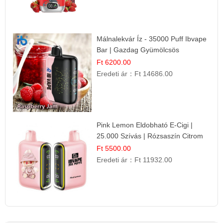
Málnalekvár Íz - 35000 Puff Ibvape
Bar | Gazdag Gyümölcsös
Ízélmény!
Ft 6200.00
Eredeti ár：
Ft 14686.00
Pink Lemon Eldobható E-Cigi |
25.000 Szívás | Rózsaszín Citrom
Íz
Ft 5500.00
Eredeti ár：
Ft 11932.00