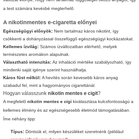
a test számára kevésbé megterhelő.
A nikotinmentes e-cigaretta előnyei
Egészségügyi előnyök:
Nem tartalmaz káros nikotint, így
csökkenti a dohányzással összefüggő egészségügyi kockázatokat.
Kellemes ízvilág:
Számos ízváltozatban elérhető, melyek
természetes aromákon alapulnak.
Választható intenzitás:
Az inhaláció mértéke szabályozható, így
mindenki saját igénye szerint használhatja.
Káros füst nélkül:
A hevítés során kevesebb káros anyag
szabadul fel, mint a hagyományos cigarettánál.
Hogyan válasszunk
nikotin mentes e cigit
?
A megfelelő
nikotin mentes e cigi
kiválasztása kulcsfontosságú a
kellemes élmény és az egészségesebb életmód támogatásában.
Íme néhány tipp:
Típus:
Döntsük el, milyen készüléket szeretnénk (például