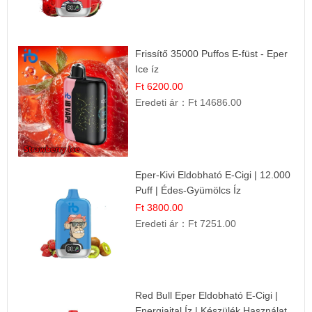
Frissítő 35000 Puffos E-füst - Eper
Ice íz
Ft 6200.00
Eredeti ár：
Ft 14686.00
Eper-Kivi Eldobható E-Cigi | 12.000
Puff | Édes-Gyümölcs Íz
Ft 3800.00
Eredeti ár：
Ft 7251.00
Red Bull Eper Eldobható E-Cigi |
Energiaital Íz | Készülék Használat