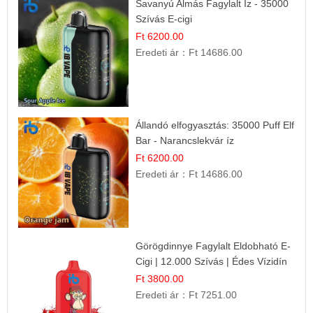
Savanyú Almás Fagylalt Íz - 35000
Szívás E-cigi
Ft 6200.00
Eredeti ár：
Ft 14686.00
Állandó elfogyasztás: 35000 Puff Elf
Bar - Narancslekvár íz
Ft 6200.00
Eredeti ár：
Ft 14686.00
Görögdinnye Fagylalt Eldobható E-
Cigi | 12.000 Szívás | Édes Vízidín
Íz
Ft 3800.00
Eredeti ár：
Ft 7251.00