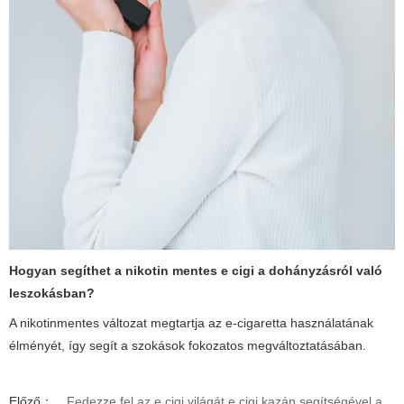
Hogyan segíthet a nikotin mentes e cigi a dohányzásról való
leszokásban?
A nikotinmentes változat megtartja az e-cigaretta használatának
élményét, így segít a szokások fokozatos megváltoztatásában.
Előző：
Fedezze fel az e cigi világát e cigi kazán segítségével a