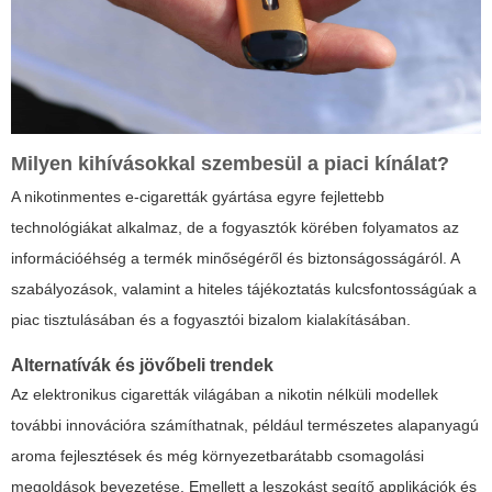
Milyen kihívásokkal szembesül a piaci kínálat?
A nikotinmentes e-cigaretták gyártása egyre fejlettebb
technológiákat alkalmaz, de a fogyasztók körében folyamatos az
információéhség a termék minőségéről és biztonságosságáról. A
szabályozások, valamint a hiteles tájékoztatás kulcsfontosságúak a
piac tisztulásában és a fogyasztói bizalom kialakításában.
Alternatívák és jövőbeli trendek
Az elektronikus cigaretták világában a nikotin nélküli modellek
további innovációra számíthatnak, például természetes alapanyagú
aroma fejlesztések és még környezetbarátabb csomagolási
megoldások bevezetése. Emellett a leszokást segítő applikációk és