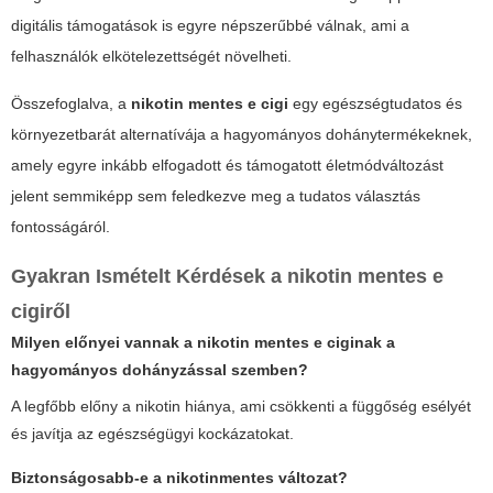
digitális támogatások is egyre népszerűbbé válnak, ami a
felhasználók elkötelezettségét növelheti.
Összefoglalva, a
nikotin mentes e cigi
egy egészségtudatos és
környezetbarát alternatívája a hagyományos dohánytermékeknek,
amely egyre inkább elfogadott és támogatott életmódváltozást
jelent
semmiképp sem feledkezve meg a tudatos választás
fontosságáról.
Gyakran Ismételt Kérdések a nikotin mentes e
cigiről
Milyen előnyei vannak a nikotin mentes e ciginak a
hagyományos dohányzással szemben?
A legfőbb előny a nikotin hiánya, ami csökkenti a függőség esélyét
és javítja az egészségügyi kockázatokat.
Biztonságosabb-e a nikotinmentes változat?