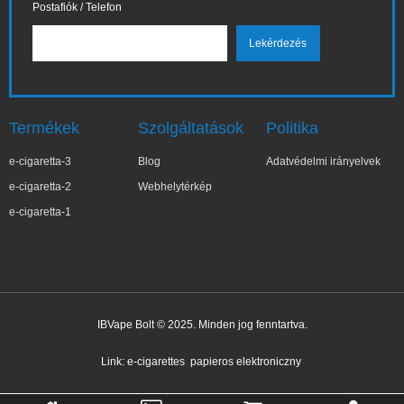
Postafiók / Telefon
Termékek
Szolgáltatások
Politika
e-cigaretta-3
Blog
Adatvédelmi irányelvek
e-cigaretta-2
Webhelytérkép
e-cigaretta-1
IBVape Bolt © 2025. Minden jog fenntartva.
✕
Ter***a
Nemrég vásárolt
Link:
e-cigarettes
papieros elektroniczny