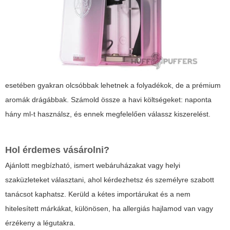
esetében gyakran olcsóbbak lehetnek a folyadékok, de a prémium
aromák drágábbak. Számold össze a havi költségeket: naponta
hány ml-t használsz, és ennek megfelelően válassz kiszerelést.
Hol érdemes vásárolni?
Ajánlott megbízható, ismert webáruházakat vagy helyi
szaküzleteket választani, ahol kérdezhetsz és személyre szabott
tanácsot kaphatsz. Kerüld a kétes importárukat és a nem
hitelesített márkákat, különösen, ha allergiás hajlamod van vagy
érzékeny a légutakra.