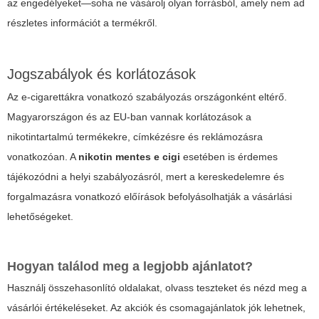
az engedélyeket—soha ne vásárolj olyan forrásból, amely nem ad
részletes információt a termékről.
Jogszabályok és korlátozások
Az e-cigarettákra vonatkozó szabályozás országonként eltérő.
Magyarországon és az EU-ban vannak korlátozások a
nikotintartalmú termékekre, címkézésre és reklámozásra
vonatkozóan. A
nikotin mentes e cigi
esetében is érdemes
tájékozódni a helyi szabályozásról, mert a kereskedelemre és
forgalmazásra vonatkozó előírások befolyásolhatják a vásárlási
lehetőségeket.
Hogyan találod meg a legjobb ajánlatot?
Használj összehasonlító oldalakat, olvass teszteket és nézd meg a
vásárlói értékeléseket. Az akciók és csomagajánlatok jók lehetnek,