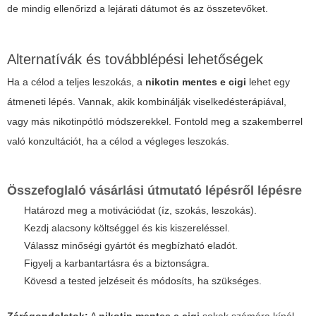
de mindig ellenőrizd a lejárati dátumot és az összetevőket.
Alternatívák és továbblépési lehetőségek
Ha a célod a teljes leszokás, a
nikotin mentes e cigi
lehet egy
átmeneti lépés. Vannak, akik kombinálják viselkedésterápiával,
vagy más nikotinpótló módszerekkel. Fontold meg a szakemberrel
való konzultációt, ha a célod a végleges leszokás.
Összefoglaló vásárlási útmutató lépésről lépésre
Határozd meg a motivációdat (íz, szokás, leszokás).
Kezdj alacsony költséggel és kis kiszereléssel.
Válassz minőségi gyártót és megbízható eladót.
Figyelj a karbantartásra és a biztonságra.
Kövesd a tested jelzéseit és módosíts, ha szükséges.
Zárógondolatok:
A
nikotin mentes e cigi
sokak számára kínál