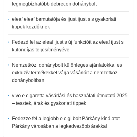
legmegbízhatóbb debrecen dohánybolt
eleaf eleaf bemutatója és ijust ijust s s gyakorlati
tippek kezdőknek
Fedezd fel az eleaf ijust s új funkcióit az eleaf ijust s
különdíjas teljesítményével
Nemzetközi dohánybolt különleges ajánlatokkal és
exkluzív termékekkel várja vásárlóit a nemzetközi
dohányboltban
vivo e cigaretta vásárlási és használati útmutató 2025
– tesztek, árak és gyakorlati tippek
Fedezze fel a legjobb e cigi bolt Párkány kínálatot
Párkány városában a legkedvezőbb árakkal