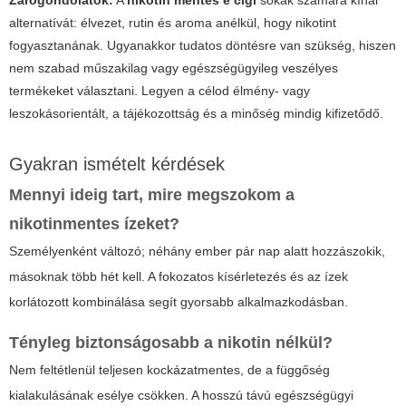
alternatívát: élvezet, rutin és aroma anélkül, hogy nikotint
fogyasztanának. Ugyanakkor tudatos döntésre van szükség, hiszen
nem szabad műszakilag vagy egészségügyileg veszélyes
termékeket választani. Legyen a célod élmény- vagy
leszokásorientált, a tájékozottság és a minőség mindig kifizetődő.
Gyakran ismételt kérdések
Mennyi ideig tart, mire megszokom a
nikotinmentes ízeket?
Személyenként változó; néhány ember pár nap alatt hozzászokik,
másoknak több hét kell. A fokozatos kísérletezés és az ízek
korlátozott kombinálása segít gyorsabb alkalmazkodásban.
Tényleg biztonságosabb a nikotin nélkül?
Nem feltétlenül teljesen kockázatmentes, de a függőség
kialakulásának esélye csökken. A hosszú távú egészségügyi