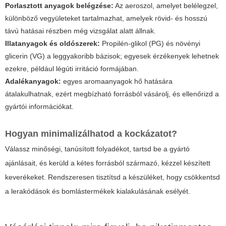
Porlasztott anyagok belégzése:
Az aeroszol, amelyet belélegzel,
különböző vegyületeket tartalmazhat, amelyek rövid- és hosszú
távú hatásai részben még vizsgálat alatt állnak.
Illatanyagok és oldószerek:
Propilén-glikol (PG) és növényi
glicerin (VG) a leggyakoribb bázisok; egyesek érzékenyek lehetnek
ezekre, például légúti irritáció formájában.
Adalékanyagok:
egyes aromaanyagok hő hatására
átalakulhatnak, ezért megbízható forrásból vásárolj, és ellenőrizd a
gyártói információkat.
Hogyan minimalizálhatod a kockázatot?
Válassz minőségi, tanúsított folyadékot, tartsd be a gyártó
ajánlásait, és kerüld a kétes forrásból származó, kézzel készített
keverékeket. Rendszeresen tisztítsd a készüléket, hogy csökkentsd
a lerakódások és bomlástermékek kialakulásának esélyét.