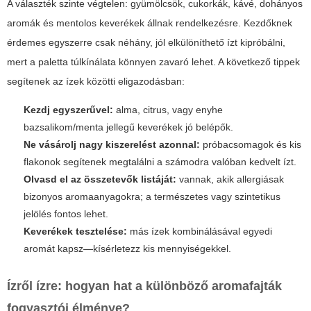
A választék szinte végtelen: gyümölcsök, cukorkák, kávé, dohányos
aromák és mentolos keverékek állnak rendelkezésre. Kezdőknek
érdemes egyszerre csak néhány, jól elkülöníthető ízt kipróbálni,
mert a paletta túlkínálata könnyen zavaró lehet. A következő tippek
segítenek az ízek közötti eligazodásban:
Kezdj egyszerűvel:
alma, citrus, vagy enyhe
bazsalikom/menta jellegű keverékek jó belépők.
Ne vásárolj nagy kiszerelést azonnal:
próbacsomagok és kis
flakonok segítenek megtalálni a számodra valóban kedvelt ízt.
Olvasd el az összetevők listáját:
vannak, akik allergiásak
bizonyos aromaanyagokra; a természetes vagy szintetikus
jelölés fontos lehet.
Keverékek tesztelése:
más ízek kombinálásával egyedi
aromát kapsz—kísérletezz kis mennyiségekkel.
Ízről ízre: hogyan hat a különböző aromafajták
fogyasztói élménye?