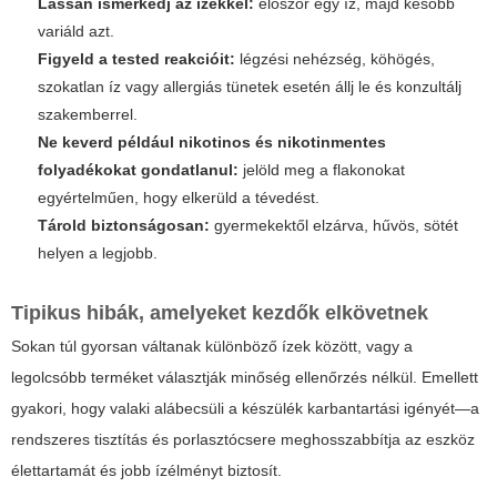
Lassan ismerkedj az ízekkel:
először egy íz, majd később
variáld azt.
Figyeld a tested reakcióit:
légzési nehézség, köhögés,
szokatlan íz vagy allergiás tünetek esetén állj le és konzultálj
szakemberrel.
Ne keverd például nikotinos és nikotinmentes
folyadékokat gondatlanul:
jelöld meg a flakonokat
egyértelműen, hogy elkerüld a tévedést.
Tárold biztonságosan:
gyermekektől elzárva, hűvös, sötét
helyen a legjobb.
Tipikus hibák, amelyeket kezdők elkövetnek
Sokan túl gyorsan váltanak különböző ízek között, vagy a
legolcsóbb terméket választják minőség ellenőrzés nélkül. Emellett
gyakori, hogy valaki alábecsüli a készülék karbantartási igényét—a
rendszeres tisztítás és porlasztócsere meghosszabbítja az eszköz
élettartamát és jobb ízélményt biztosít.