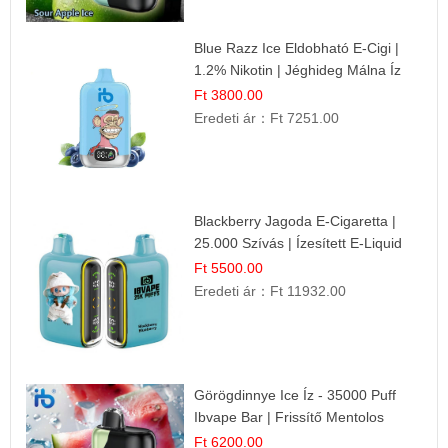
Blue Razz Ice Eldobható E-Cigi |
1.2% Nikotin | Jéghideg Málna Íz
Ft 3800.00
Eredeti ár：
Ft 7251.00
Blackberry Jagoda E-Cigaretta |
25.000 Szívás | Ízesített E-Liquid
Ft 5500.00
Eredeti ár：
Ft 11932.00
Görögdinnye Ice Íz - 35000 Puff
Ibvape Bar | Frissítő Mentolos
Élmény!
Ft 6200.00