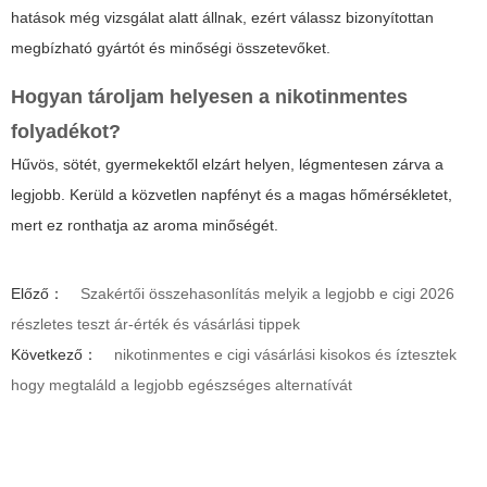
hatások még vizsgálat alatt állnak, ezért válassz bizonyítottan
megbízható gyártót és minőségi összetevőket.
Hogyan tároljam helyesen a nikotinmentes
folyadékot?
Hűvös, sötét, gyermekektől elzárt helyen, légmentesen zárva a
legjobb. Kerüld a közvetlen napfényt és a magas hőmérsékletet,
mert ez ronthatja az aroma minőségét.
Előző：
Szakértői összehasonlítás melyik a legjobb e cigi 2026
részletes teszt ár-érték és vásárlási tippek
Következő：
nikotinmentes e cigi vásárlási kisokos és íztesztek
hogy megtaláld a legjobb egészséges alternatívát