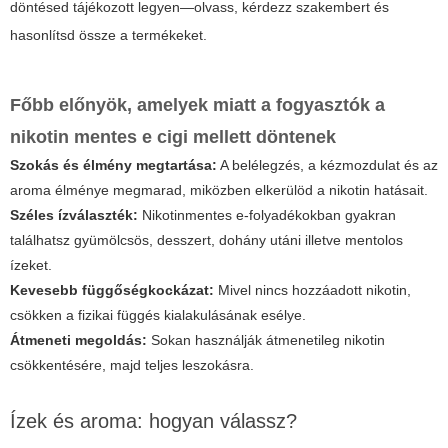
döntésed tájékozott legyen—olvass, kérdezz szakembert és
hasonlítsd össze a termékeket.
Főbb előnyök, amelyek miatt a fogyasztók a
nikotin mentes e cigi
mellett döntenek
Szokás és élmény megtartása:
A belélegzés, a kézmozdulat és az
aroma élménye megmarad, miközben elkerülöd a nikotin hatásait.
Széles ízválaszték:
Nikotinmentes e-folyadékokban gyakran
találhatsz gyümölcsös, desszert, dohány utáni illetve mentolos
ízeket.
Kevesebb függőségkockázat:
Mivel nincs hozzáadott nikotin,
csökken a fizikai függés kialakulásának esélye.
Átmeneti megoldás:
Sokan használják átmenetileg nikotin
csökkentésére, majd teljes leszokásra.
Ízek és aroma: hogyan válassz?