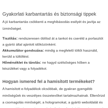
Gyakorlati karbantartás és biztonsági tippek
A jó karbantartás csökkenti a meghibásodás esélyét és javítja az
ízminőséget.
Tisztítás:
rendszeresen öblítsd át a tankot és cseréld a porlasztót
a gyártó által ajánlott időközönként.
Akkumulátor gondozása:
mindig a megfelelő töltőt használd,
kerüld a túltöltést.
Hőmérséklet és tárolás:
ne hagyd szélsőséges hőben a
készüléket vagy a folyadékot.
Hogyan ismered fel a hamisított termékeket?
A hamisított e-folyadékok olcsóbbak, de gyakran gyengébb
minőségűek és veszélyes összetevőket tartalmazhatnak. Ellenőrizd
a csomagolás minőségét, a hologramokat, a gyártó weboldalát és