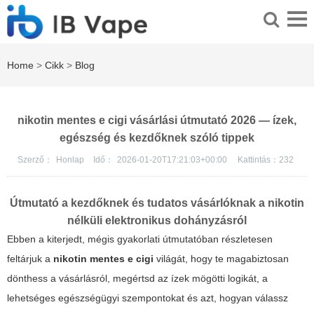
Home
>
Cikk
>
Blog
nikotin mentes e cigi vásárlási útmutató 2026 — ízek,
egészség és kezdőknek szóló tippek
Szerző：
Honlap
Idő：
2026-01-20T17:21:03+00:00
Kattintás：
232
Útmutató a kezdőknek és tudatos vásárlóknak a nikotin
nélküli elektronikus dohányzásról
Ebben a kiterjedt, mégis gyakorlati útmutatóban részletesen
feltárjuk a
nikotin mentes e cigi
világát, hogy te magabiztosan
dönthess a vásárlásról, megértsd az ízek mögötti logikát, a
lehetséges egészségügyi szempontokat és azt, hogyan válassz