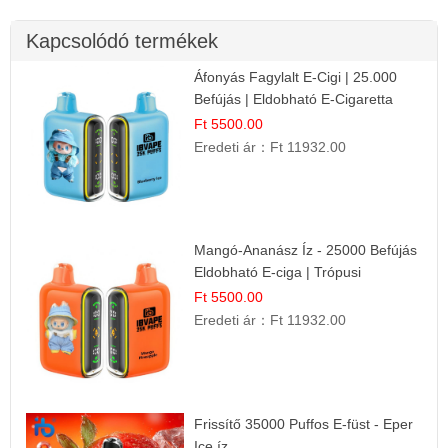
Kapcsolódó termékek
Áfonyás Fagylalt E-Cigi | 25.000
Befújás | Eldobható E-Cigaretta
Ft 5500.00
Eredeti ár：
Ft 11932.00
Mangó-Ananász Íz - 25000 Befújás
Eldobható E-ciga | Trópusi
Gyümölcs Élmény!
Ft 5500.00
Eredeti ár：
Ft 11932.00
Frissítő 35000 Puffos E-füst - Eper
Ice íz