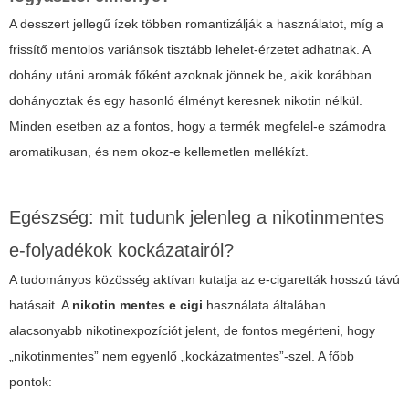
A desszert jellegű ízek többen romantizálják a használatot, míg a
frissítő mentolos variánsok tisztább lehelet-érzetet adhatnak. A
dohány utáni aromák főként azoknak jönnek be, akik korábban
dohányoztak és egy hasonló élményt keresnek nikotin nélkül.
Minden esetben az a fontos, hogy a termék megfelel-e számodra
aromatikusan, és nem okoz-e kellemetlen mellékízt.
Egészség: mit tudunk jelenleg a nikotinmentes
e-folyadékok kockázatairól?
A tudományos közösség aktívan kutatja az e-cigaretták hosszú távú
hatásait. A
nikotin mentes e cigi
használata általában
alacsonyabb nikotinexpozíciót jelent, de fontos megérteni, hogy
„nikotinmentes” nem egyenlő „kockázatmentes”-szel. A főbb
pontok: