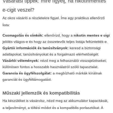
Vásárlási tippek: mire figyelj, ha nikotinmentes
e-cigit veszel?
Az okos vásárló a részletekre figyel. Íme egy praktikus ellenőrző
lista:
Csomagolás és címkék:
ellenőrizd, hogy a
nikotin mentes e cigi
jelölés világos-e és hogy az összetevők teljes listája feltüntették-e.
Gyártói információk és tanúsítványok:
keresd a biztonsági
adatlapokat, tanúsítványokat és a forgalmazó elérhetőségét.
Vásárlói vélemények:
nézd meg a felhasználói visszajelzéseket;
különösen fontos a hosszabb használatról szóló tapasztalat.
Garancia és ügyfélszolgálat:
a megbízható márkák kínálnak
garanciát és ügyféltámogatást.
Műszaki jellemzők és kompatibilitás
Ha készüléket is vásárolsz, nézd meg az akkumulátor kapacitását,
a teljesítményt, a töltési módot és a kompatibilis porlasztókat. A