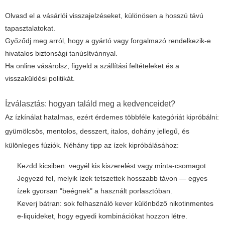
Olvasd el a vásárlói visszajelzéseket, különösen a hosszú távú
tapasztalatokat.
Győződj meg arról, hogy a gyártó vagy forgalmazó rendelkezik-e
hivatalos biztonsági tanúsítvánnyal.
Ha online vásárolsz, figyeld a szállítási feltételeket és a
visszaküldési politikát.
Ízválasztás: hogyan találd meg a kedvenceidet?
Az ízkínálat hatalmas, ezért érdemes többféle kategóriát kipróbálni:
gyümölcsös, mentolos, desszert, italos, dohány jellegű, és
különleges fúziók. Néhány tipp az ízek kipróbálásához:
Kezdd kicsiben: vegyél kis kiszerelést vagy minta-csomagot.
Jegyezd fel, melyik ízek tetszettek hosszabb távon — egyes
ízek gyorsan "beégnek" a használt porlasztóban.
Keverj bátran: sok felhasználó kever különböző nikotinmentes
e-liquideket, hogy egyedi kombinációkat hozzon létre.