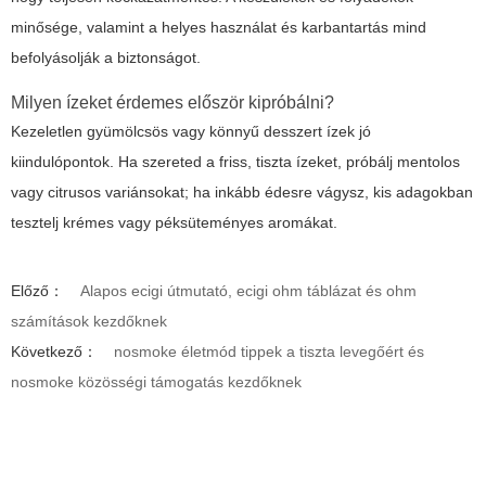
minősége, valamint a helyes használat és karbantartás mind
befolyásolják a biztonságot.
Milyen ízeket érdemes először kipróbálni?
Kezeletlen gyümölcsös vagy könnyű desszert ízek jó
kiindulópontok. Ha szereted a friss, tiszta ízeket, próbálj mentolos
vagy citrusos variánsokat; ha inkább édesre vágysz, kis adagokban
tesztelj krémes vagy péksüteményes aromákat.
Előző：
Alapos ecigi útmutató, ecigi ohm táblázat és ohm
számítások kezdőknek
Következő：
nosmoke életmód tippek a tiszta levegőért és
nosmoke közösségi támogatás kezdőknek