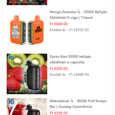
Mangó-Ananász Íz - 25000 Befújás
Eldobható E-ciga | Trópusi
Gyümölcs Élmény!
Ft 5500.00
Eredeti ár：
Ft 11932.00
Epres Kiwi-35000 befújás
eldobható e-cigaretta
Ft 6200.00
Eredeti ár：
Ft 14686.00
Málnalekvár Íz - 35000 Puff Ibvape
Bar | Gazdag Gyümölcsös
Ízélmény!
Ft 6200.00