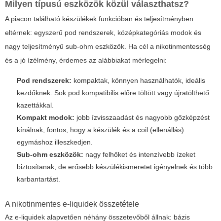
Milyen típusú eszközök közül választhatsz?
A piacon található készülékek funkcióban és teljesítményben
eltérnek: egyszerű pod rendszerek, középkategóriás modok és
nagy teljesítményű sub-ohm eszközök. Ha cél a nikotinmentesség
és a jó ízélmény, érdemes az alábbiakat mérlegelni:
Pod rendszerek:
kompaktak, könnyen használhatók, ideális
kezdőknek. Sok pod kompatibilis előre töltött vagy újratölthető
kazettákkal.
Kompakt modok:
jobb ízvisszaadást és nagyobb gőzképzést
kínálnak; fontos, hogy a készülék és a coil (ellenállás)
egymáshoz illeszkedjen.
Sub-ohm eszközök:
nagy felhőket és intenzívebb ízeket
biztosítanak, de erősebb készülékismeretet igényelnek és több
karbantartást.
A nikotinmentes e-liquidek összetétele
Az e-liquidek alapvetően néhány összetevőből állnak: bázis