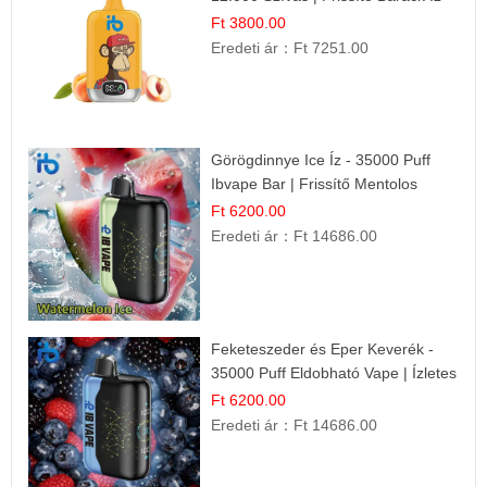
Ft 3800.00
Eredeti ár：
Ft 7251.00
Görögdinnye Ice Íz - 35000 Puff
Ibvape Bar | Frissítő Mentolos
Élmény!
Ft 6200.00
Eredeti ár：
Ft 14686.00
Feketeszeder és Eper Keverék -
35000 Puff Eldobható Vape | Ízletes
Gyümölcsökombináció!
Ft 6200.00
Eredeti ár：
Ft 14686.00