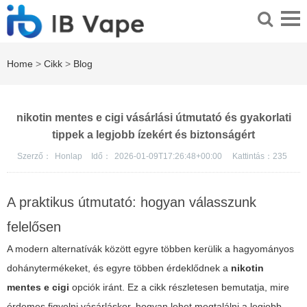
Home
>
Cikk
>
Blog
nikotin mentes e cigi vásárlási útmutató és gyakorlati
tippek a legjobb ízekért és biztonságért
Szerző：
Honlap
Idő：
2026-01-09T17:26:48+00:00
Kattintás：
235
A praktikus útmutató: hogyan válasszunk
felelősen
A modern alternatívák között egyre többen kerülik a hagyományos
dohánytermékeket, és egyre többen érdeklődnek a
nikotin
mentes e cigi
opciók iránt. Ez a cikk részletesen bemutatja, mire
érdemes figyelni vásárláskor, hogyan lehet megtalálni a legjobb