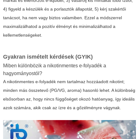
márkát és ellenőrzött e-liquidet, 3) vásárolj kis mintákat több ízből,
4) figyeld a készülék és a porlasztók állapotát, 5) kérj szakértői
tanácsot, ha nem vagy biztos valamiben. Ezzel a módszerrel
maximalizálhatod a pozitív élményt és minimalizálhatod a
kellemetlenségeket.
Gyakran ismételt kérdések (GYIK)
Miben különbözik a nikotinmentes e-folyadék a
hagyományostól?
A nikotinmentes e-folyadék nem tartalmaz hozzáadott nikotint;
minden más összetevő (PG/VG, aroma) hasonló lehet. A különbség
elsősorban az, hogy nincs függőséget okozó hatóanyag, így ideális
azok számára, akik csak az ízre és a gőzélményre vágynak.