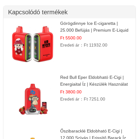
Kapcsolódó termékek
Görögdinnye Ice E-cigaretta |
25.000 Befújás | Premium E-Liquid
Ft 5500.00
Eredeti ár：
Ft 11932.00
Red Bull Eper Eldobható E-Cigi |
Energiaital Íz | Készülék Használat
Ft 3800.00
Eredeti ár：
Ft 7251.00
Őszibaracklé Eldobható E-Cigi |
12.000 Szívás | Frissítő Barack Íz