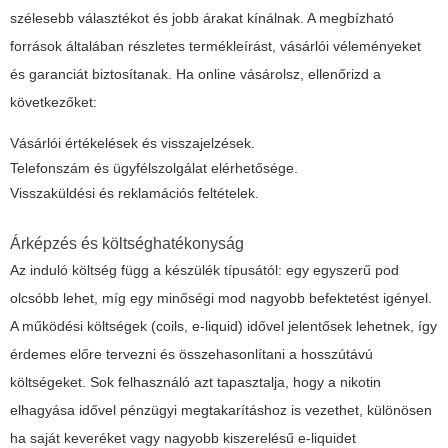
szélesebb választékot és jobb árakat kínálnak. A megbízható
források általában részletes termékleírást, vásárlói véleményeket
és garanciát biztosítanak. Ha online vásárolsz, ellenőrizd a
következőket:
Vásárlói értékelések és visszajelzések.
Telefonszám és ügyfélszolgálat elérhetősége.
Visszaküldési és reklamációs feltételek.
Árképzés és költséghatékonyság
Az induló költség függ a készülék típusától: egy egyszerű pod
olcsóbb lehet, míg egy minőségi mod nagyobb befektetést igényel.
A működési költségek (coils, e-liquid) idővel jelentősek lehetnek, így
érdemes előre tervezni és összehasonlítani a hosszútávú
költségeket. Sok felhasználó azt tapasztalja, hogy a nikotin
elhagyása idővel pénzügyi megtakarításhoz is vezethet, különösen
ha saját keveréket vagy nagyobb kiszerelésű e-liquidet