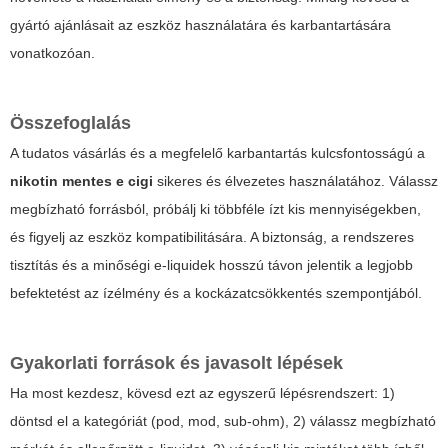
gyártó ajánlásait az eszköz használatára és karbantartására
vonatkozóan.
Összefoglalás
A tudatos vásárlás és a megfelelő karbantartás kulcsfontosságú a
nikotin mentes e cigi
sikeres és élvezetes használatához. Válassz
megbízható forrásból, próbálj ki többféle ízt kis mennyiségekben,
és figyelj az eszköz kompatibilitására. A biztonság, a rendszeres
tisztítás és a minőségi e-liquidek hosszú távon jelentik a legjobb
befektetést az ízélmény és a kockázatcsökkentés szempontjából.
Gyakorlati források és javasolt lépések
Ha most kezdesz, kövesd ezt az egyszerű lépésrendszert: 1)
döntsd el a kategóriát (pod, mod, sub-ohm), 2) válassz megbízható