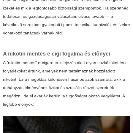
ízeket és mik a legfontosabb biztonsági szempontok. Ha szeretnéd
tudatosan és gazdaságosan választani, olvass tovább — a
következő sorokban gyakorlati tippek, technikai tudnivalók és ízekre
vonatkozó tanácsok várnak rád.
A
nikotin mentes e cigi
fogalma és előnyei
A "nikotin mentes" e-cigaretta kifejezés alatt olyan eszközöket és e-
folyadékokat értünk, amelyek nem tartalmaznak hozzáadott
nikotint. Ez a megoldás különösen hasznos azok számára, akik a
dohányzás élményének fizikai és szociális részét szeretnék
megőrizni, de el akarják kerülni a függőséget okozó vegyületet. A
legfőbb előnyök: