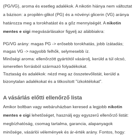
(PG/VG), aroma és esetleg adalékok. A nikotin hiánya nem változtat
a bázison: a propilén-glikol (PG) és a növényi glicerin (VG) aránya
határozza meg a torokhatást és a gőz mennyiségét. A
nikotin
mentes e cigi
megvásárlásakor figyelj az alábbiakra:
PG/VG arány:
magas PG -> erősebb torokhatás, jobb ízátadás;
magas VG -> nagyobb felhők, selymesebb íz.
Minőségi aroma:
ellenőrzött gyártótól vásárolj, kerüld a túl olcsó,
ismeretlen forrásból származó folyadékokat.
Tisztaság és adalékok:
nézd meg az összetevőlistát, kerüld a
bizonytalan adalékokat és a titkosított "ízkoktélokat".
A vásárlás előtti ellenőrző lista
Amikor boltban vagy webáruházban keresed a legjobb
nikotin
mentes e cigi
lehetőséget, használj egy egyszerű ellenőrző listát:
megbízhatóság, csomag tartalma, garancia, alapanyagok
minősége, vásárlói vélemények és ár-érték arány. Fontos, hogy: