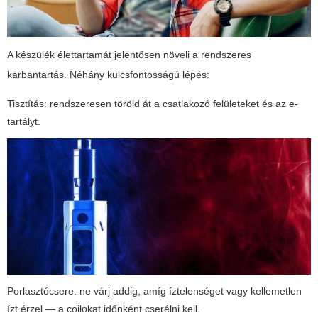
A készülék élettartamát jelentősen növeli a rendszeres
karbantartás. Néhány kulcsfontosságú lépés:
Tisztítás: rendszeresen töröld át a csatlakozó felületeket és az e-
tartályt.
Porlasztócsere: ne várj addig, amíg íztelenséget vagy kellemetlen
ízt érzel — a coilokat időnként cserélni kell.