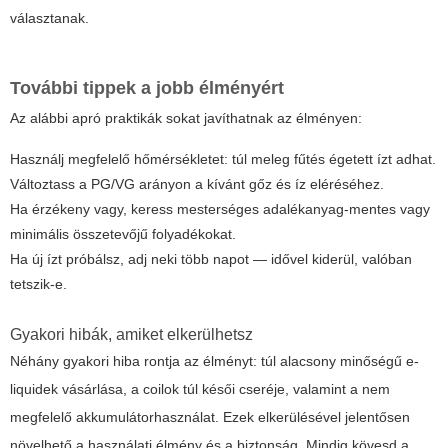
választanak.
További tippek a jobb élményért
Az alábbi apró praktikák sokat javíthatnak az élményen:
Használj megfelelő hőmérsékletet: túl meleg fűtés égetett ízt adhat.
Változtass a PG/VG arányon a kívánt gőz és íz eléréséhez.
Ha érzékeny vagy, keress mesterséges adalékanyag-mentes vagy
minimális összetevőjű folyadékokat.
Ha új ízt próbálsz, adj neki több napot — idővel kiderül, valóban
tetszik-e.
Gyakori hibák, amiket elkerülhetsz
Néhány gyakori hiba rontja az élményt: túl alacsony minőségű e-
liquidek vásárlása, a coilok túl késői cseréje, valamint a nem
megfelelő akkumulátorhasználat. Ezek elkerülésével jelentősen
növelhető a használati élmény és a biztonság. Mindig kövesd a