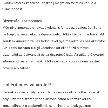
Akkumulátorok kezelése: használj megfelelő töltőt és kerüld a
túlmelegítést.
Biztonsági szempontok
Még nikotinmentes e-folyadékoknál is fontos az óvatosság. Soha
ne hagyd a készüléket felügyelet nélkül töltés közben, ne használd
sérült akkumulátorral, és tartsd távol gyermekektől és háziállatoktól.
A
nikotin mentes e cigi
vásárlásakor ellenőrizd a termék
biztonsági tanúsítványait és az összetevőlistát. Az átlátható gyártói
információk és a harmadik féltől származó laboratóriumi tesztek
növelik a bizalmat.
Hol érdemes vásárolni?
Vannak előnyei a helyi szaküzletnek és az online boltoknak is. A
helyi üzletben személyesen kipróbálhatod a készüléket és
konzultálhatsz a szakértőkkel; az online áruházak gyakran