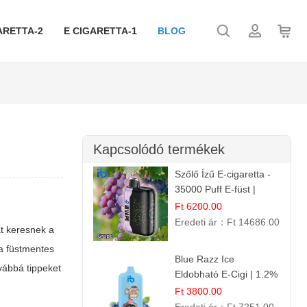
ARETTA-2
E CIGARETTA-1
BLOG
Kapcsolódó termékek
Szőlő Ízű E-cigaretta -
35000 Puff E-füst |
Intenzív
Ft 6200.00
Gyümölcsélmény!
Eredeti ár：
Ft 14686.00
t keresnek a
a füstmentes
Blue Razz Ice
ovábbá tippeket
Eldobható E-Cigi | 1.2%
Nikotin | Jéghideg
Ft 3800.00
Málna Íz