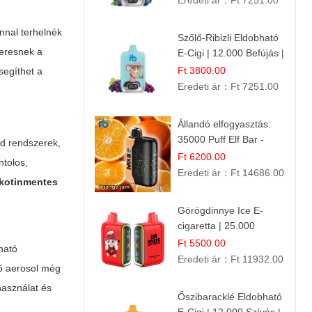
Eredeti ár：
Ft 7251.00
nnal terhelnék
Szőlő-Ribizli Eldobható
keresnek a
E-Cigi | 12.000 Befújás |
Friss Gyümölcs Íz
Ft 3800.00
segíthet a
Eredeti ár：
Ft 7251.00
Állandó elfogyasztás:
35000 Puff Elf Bar -
od rendszerek,
Narancslekvár íz
Ft 6200.00
ntolos,
Eredeti ár：
Ft 14686.00
ikotinmentes
Görögdinnye Ice E-
cigaretta | 25.000
Befújás | Premium E-
Ft 5500.00
ható
Liquid
Eredeti ár：
Ft 11932.00
ző aerosol még
használat és
Őszibaracklé Eldobható