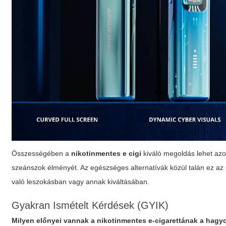
Összességében a
nikotinmentes e cigi
kiváló megoldás lehet az
szeánszok élményét. Az egészséges alternatívák közül talán ez az 
való leszokásban vagy annak kiváltásában.
Gyakran Ismételt Kérdések (GYIK)
Milyen előnyei vannak a nikotinmentes e-cigarettának a ha