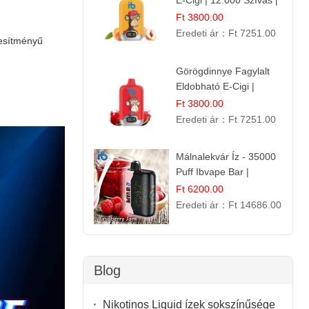
E-Cigi | 12.000 Szívás |
Frissítő Barack Íz
Ft 3800.00
Eredeti ár：
Ft 7251.00
jesítményű
Görögdinnye Fagylalt
Eldobható E-Cigi |
12.000 Szívás | Édes
Ft 3800.00
Vízidín Íz
Eredeti ár：
Ft 7251.00
Málnalekvár Íz - 35000
Puff Ibvape Bar |
Gazdag Gyümölcsös
Ft 6200.00
Ízélmény!
Eredeti ár：
Ft 14686.00
Blog
Nikotinos Liquid ízek sokszínűsége