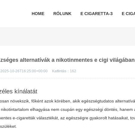
HOME
RÓLUNK
E CIGARETTA-3
E CIG
zséges alternatívák a nikotinmentes e cigi világában
2025-10-26T16:25:00+00:00
Kattintás：
162
éles kínálatát
san növekszik, főként azok körében, akik egészségtudatos alternatívá
 nikotintartalom elhagyása nem csupán egy egészségi döntés, hanem 
mentes e-cigaretták választékát, az egészségre gyakorolt hatásaikat, t
szüléket.