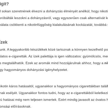
igit?
l sokan szeretnének élvezni a dohányzás élményét anélkül, hogy nikoti
róbálták leszokni a dohányzásról, vagy egyszerűen csak alternatívát 
nálata csökkenti a nikotinfüggőség kialakulásának kockázatát, továbbá 
ízek
tunk. A leggyakoribb készülékek közé tartoznak a könnyen kezelhető p
atos e-cigaretták. Az ízek palettája is igen változatos: gyümölcsös, me
iók is megtalálhatók. Ezek az aromák mind hozzájárulnak ahhoz, hogy a
n
egy hagyományos dohányzási igényhelyzetet.
kotin káros hatásaitól, ugyanakkor a hagyományos cigarettákban talál
ak esélyét. Ugyanakkor fontos tudni, hogy az e-cigarettákból keletke
 hatásai még nem teljesen ismertek. Ezért mindig javasolt az óvatos 
onsági előírásoknak.