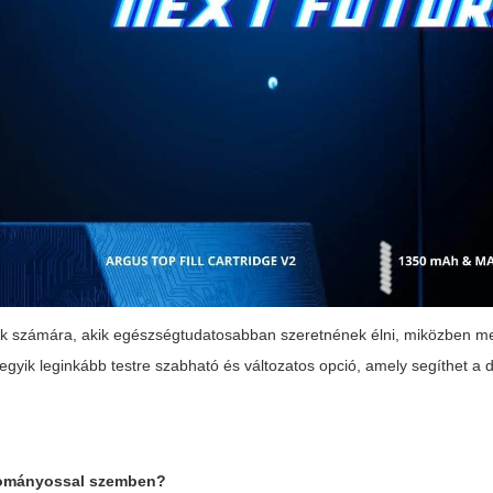
ok számára, akik egészségtudatosabban szeretnének élni, miközben m
egyik leginkább testre szabható és változatos opció, amely segíthet a
gyományossal szemben?