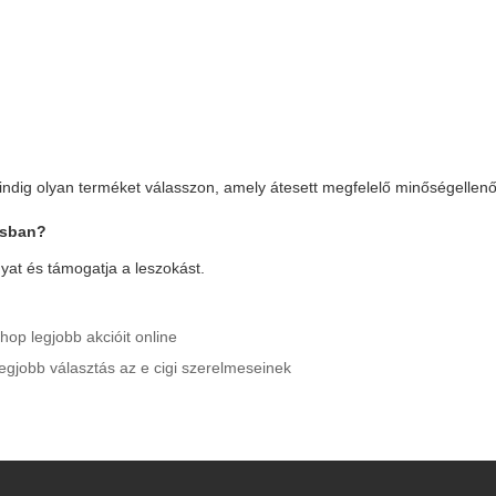
 mindig olyan terméket válasszon, amely átesett megfelelő minőségellen
ásban?
gyat és támogatja a leszokást.
hop legjobb akcióit online
legjobb választás az e cigi szerelmeseinek