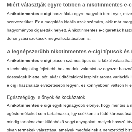
Miért választják egyre többen a nikotinmentes e-c
A
nikotinmentes e cigi
használata egyre nagyobb teret nyer, mive
szervezetüket. Ez a megoldás ideális azok számára, akik már megp
hagyományos cigaretták helyett. A nikotinmentes e-cigaretták hasz
dohányzási szokások megváltoztatásában is.
A legnépszerűbb nikotinmentes e-cigi típusok és 
A
nikotinmentes e cigi
piacon számos típus és íz közül választha
a technológiailag fejlettebb box modok, valamint az egyszer használ
édességek ihlette, sőt, akár üdítőitaloktól inspirált aroma variác
e cigi
használata élvezetesebb legyen, és könnyebben váltson ki 
Egészségügyi előnyök és kockázatok
A
nikotinmentes e cigi
egyik legnagyobb előnye, hogy mentes a ni
égéstermékeket sem tartalmazza, így csökkenti a tüdő károsodásán
mindig tartalmazhat különböző vegyi anyagokat, melyek hosszú távú
olyan termékek választása, amelyek megfelelnek a nemzetközi bizt