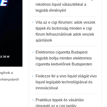
nikotinos liquid választékkal a
legjobb élményért
Vita az e cigi fórumon: adok veszek
tippek és biztonság minden e cigi
fórum felhasználónak adok veszek
ajánlások
Elektromos cigaretta Budapest
legjobb boltja minden elektromos
cigaretta kedvelőnek Budapesten
egőrzik a
Fedezze fel a vivo liquid világát vivo
 dohányzásról
liquid legújabb technológiáival és
innovációival
Praktikus tippek és vásárlási
útmutató az e cigi tartály