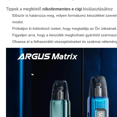
Tippek a megfelelő
nikotinmentes e cigi
kiválasztásához
Először is határozza meg, milyen formátumú készüléket szeretn
modot.
Próbáljon ki különböző ízeket, hogy megtalálja az Ön ízlésének
Figyeljen arra, hogy a készülék megbízható gyártótól származz
Olvassa el a felhasználói visszajelzéseket és szakmai vélemény