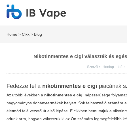
Home
>
Cikk
>
Blog
Nikotinmentes e cigi választék és egés
Szerző：
Honlap
Idő：
Fedezze fel a
nikotinmentes e cigi
piacának sz
Az utóbbi években a
nikotinmentes e cigi
népszerűsége folyamato
hagyományos dohánytermékek helyett. Sok felhasználó számára a
életmód felé vezető út első lépése. E cikkben bemutatjuk a nikotin
adunk arra, hogyan válasszuk ki az Ön számára legmegfelelőbb ké