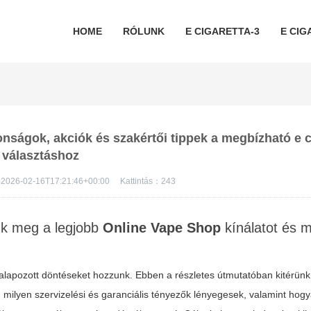
HOME
RÓLUNK
E CIGARETTA-3
E CIG
donságok, akciók és szakértői tippek a megbízható e c
választáshoz
2026-02-16T17:21:46+00:00
Kattintás：
243
juk meg a legjobb
Online Vape Shop
kínálatot és m
galapozott döntéseket hozzunk. Ebben a részletes útmutatóban kitérünk
, milyen szervizelési és garanciális tényezők lényegesek, valamint hog