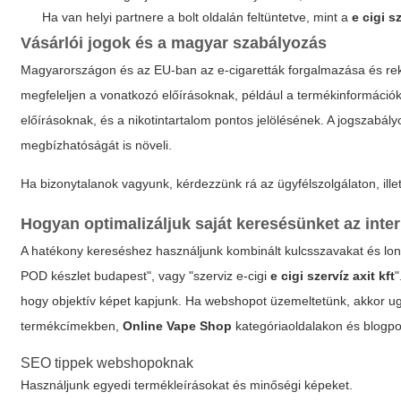
Ha van helyi partnere a bolt oldalán feltüntetve, mint a
e cigi sz
Vásárlói jogok és a magyar szabályozás
Magyarországon és az EU-ban az e-cigaretták forgalmazása és rek
megfeleljen a vonatkozó előírásoknak, például a termékinformáci
előírásoknak, és a nikotintartalom pontos jelölésének. A jogszab
megbízhatóságát is növeli.
Ha bizonytalanok vagyunk, kérdezzünk rá az ügyfélszolgálaton, illet
Hogyan optimalizáljuk saját keresésünket az inte
A hatékony kereséshez használjunk kombinált kulcsszavakat és long
POD készlet budapest", vagy "szerviz e-cigi
e cigi szervíz axit kft
"
hogy objektív képet kapjunk. Ha webshopot üzemeltetünk, akkor ugy
termékcímekben,
Online Vape Shop
kategóriaoldalakon és blogp
SEO tippek webshopoknak
Használjunk egyedi termékleírásokat és minőségi képeket.