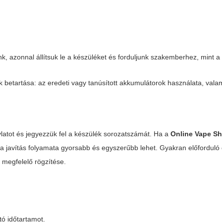
k, azonnal állítsuk le a készüléket és forduljunk szakemberhez, mint 
betartása: az eredeti vagy tanúsított akkumulátorok használata, valam
latot és jegyezzük fel a készülék sorozatszámát. Ha a
Online Vape S
r a javítás folyamata gyorsabb és egyszerűbb lehet. Gyakran előforduló 
 megfelelő rögzítése.
tó időtartamot.