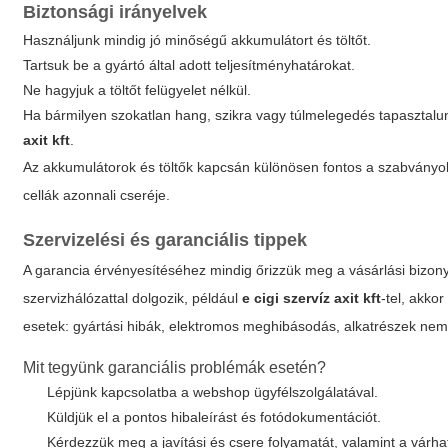
Biztonsági irányelvek
Használjunk mindig jó minőségű akkumulátort és töltőt.
Tartsuk be a gyártó által adott teljesítményhatárokat.
Ne hagyjuk a töltőt felügyelet nélkül.
Ha bármilyen szokatlan hang, szikra vagy túlmelegedés tapasztalun
axit kft
.
Az akkumulátorok és töltők kapcsán különösen fontos a szabványok 
cellák azonnali cseréje.
Szervizelési és garanciális tippek
A garancia érvényesítéséhez mindig őrizzük meg a vásárlási bizony
szervizhálózattal dolgozik, például
e cigi szervíz axit kft
-tel, akko
esetek: gyártási hibák, elektromos meghibásodás, alkatrészek nem
Mit tegyünk garanciális problémák esetén?
Lépjünk kapcsolatba a webshop ügyfélszolgálatával.
Küldjük el a pontos hibaleírást és fotódokumentációt.
Kérdezzük meg a javítási és csere folyamatát, valamint a várha