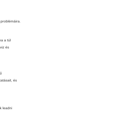
 problémáira.
a a túl
viz és
yű
tatásait, és
k leadni