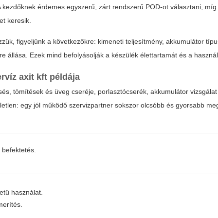
A kezdőknek érdemes egyszerű, zárt rendszerű POD-ot választani, míg 
et keresik.
zük, figyeljünk a következőkre: kimeneti teljesítmény, akkumulátor típus
re állása. Ezek mind befolyásolják a készülék élettartamát és a haszná
rvíz axit kft
példája
esés, tömítések és üveg cseréje, porlasztócserék, akkumulátor vizsgálat
tlen: egy jól működő szervizpartner sokszor olcsóbb és gyorsabb meg
 befektetés.
etű használat.
merítés.