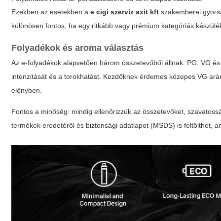
Ezekben az esetekben a
e cigi szervíz axit kft
szakemberei gyorsan
különösen fontos, ha egy ritkább vagy prémium kategóriás készülék
Folyadékok és aroma választás
Az e-folyadékok alapvetően három összetevőből állnak: PG, VG és ar
intenzitását és a torokhatást. Kezdőknek érdemes közepes VG ará
előnyben.
Fontos a minőség: mindig ellenőrizzük az összetevőket, szavatosság
termékek eredetéről és biztonsági adatlapot (MSDS) is feltölthet, 