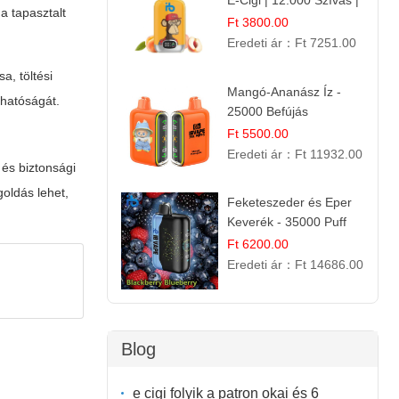
E-Cigi | 12.000 Szívás |
a tapasztalt
Frissítő Barack Íz
Ft 3800.00
Eredeti ár：
Ft 7251.00
a, töltési
Mangó-Ananász Íz -
lhatóságát.
25000 Befújás
Eldobható E-ciga |
Ft 5500.00
Trópusi Gyümölcs
Eredeti ár：
Ft 11932.00
 és biztonsági
Élmény!
oldás lehet,
Feketeszeder és Eper
Keverék - 35000 Puff
Eldobható Vape | Ízletes
Ft 6200.00
Gyümölcsökombináció!
Eredeti ár：
Ft 14686.00
Blog
e cigi folyik a patron okai és 6