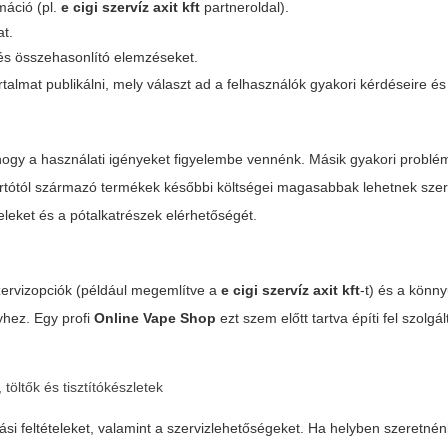
máció (pl.
e cigi szervíz axit kft
partneroldal).
at.
 és összehasonlító elemzéseket.
almat publikálni, mely választ ad a felhasználók gyakori kérdéseire és
, hogy a használati igényeket figyelembe vennénk. Másik gyakori problém
yártótól származó termékek későbbi költségei magasabbak lehetnek szer
teleket és a pótalkatrészek elérhetőségét.
zervizopciók (például megemlítve a
e cigi szervíz axit kft
-t) és a könn
yhez. Egy profi
Online Vape Shop
ezt szem előtt tartva építi fel szolgál
töltők és tisztítókészletek
ási feltételeket, valamint a szervizlehetőségeket. Ha helyben szeretnén