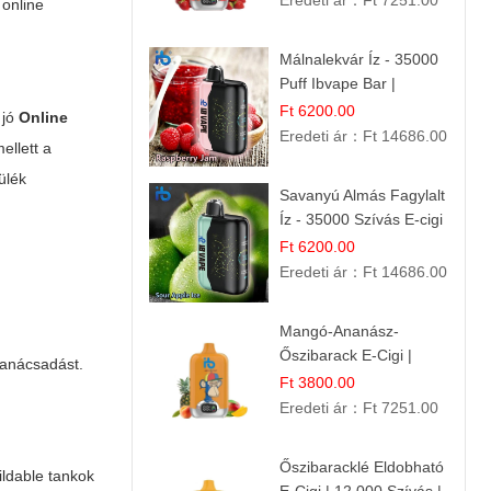
Eredeti ár：
Ft 7251.00
 online
Málnalekvár Íz - 35000
Puff Ibvape Bar |
Gazdag Gyümölcsös
Ft 6200.00
 jó
Online
Ízélmény!
Eredeti ár：
Ft 14686.00
ellett a
ülék
Savanyú Almás Fagylalt
Íz - 35000 Szívás E-cigi
Ft 6200.00
Eredeti ár：
Ft 14686.00
Mangó-Ananász-
Őszibarack E-Cigi |
 tanácsadást.
12.000 Befújás |
Ft 3800.00
Tropikus Gyümölcs Íz
Eredeti ár：
Ft 7251.00
Őszibaracklé Eldobható
ildable tankok