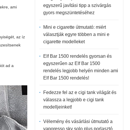
egyszerű javítási tipp a szivárgás
gekre, ami
gyors megszüntetéséhez
Mini e cigarette útmutató: miért
választják egyre többen a mini e
yiségét, az íz
cigarette modelleket
szesítsenek
Elf Bar 1500 rendelés gyorsan és
egyszerűen az Elf Bar 1500
iót ad a
rendelés legjobb helyén minden ami
Elf Bar 1500 rendelés!
Fedezze fel az e cigi tank világát és
válassza a legjobb e cigi tank
modelljeinket!
Vélemény és vásárlási útmutató a
vaporesso sky solo plus porlasztó