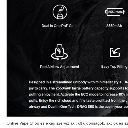
Online Vape Shop és e cigi szervíz axit kft újdonságok, akciók és s