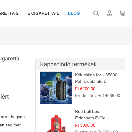
ARETTA-2
E CIGARETTA-1
BLOG
igaretta
Kapcsolódó termékek
Kék Málna Ice - 35000
Puff Eldobható E-
cigaretta | Élénkítő
Ft 6200.00
Gyümölcsös
Eredeti ár：
Ft 14686.00
iért
Frissesség!
Red Bull Eper
 arra, hogyan
Eldobható E-Cigi |
Energiaital Íz | Készülék
yan segíthet
Ft 3800.00
Használat