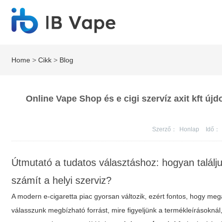
Home
>
Cikk
>
Blog
Online Vape Shop és e cigi szervíz axit kft új
Szerző：
Honlap
Idő：
Útmutató a tudatos választáshoz: hogyan talál
számít a helyi szerviz?
A modern e-cigaretta piac gyorsan változik, ezért fontos, hogy me
válasszunk megbízható forrást, mire figyeljünk a termékleírásoknál