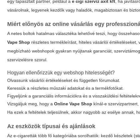
egy tapasztalt partner, például a
e cigi szervíz axit kft
, ha javítás
vásárolnak, legyenek kezdők vagy haladók, magabiztosan és bizt
Miért előnyös az online vásárlás egy professzion
A netes boltok hatalmas választéka lehetővé teszi, hogy összehas
Vape Shop
részletes termékleírást, hiteles vásárlói értékeléseket,
megbízható webshopok gyakran nyújtanak garanciát, szerviztámogat
szervizelésre szorul.
Hogyan ellenőrizzük egy webshop hitelességét?
Olvassunk vásárlói értékeléseket és független fórumokat.
Keressük a részletes műszaki adatokat és a termékfotókat.
Figyeljünk a garanciális információkra és a visszaküldési feltételekr
Vizsgáljuk meg, hogy a
Online Vape Shop
kínál-e szervizpartnert,
Ha ezek a feltételek teljesülnek, akkor nagyobb az esélye annak, h
Az eszközök típusai és ajánlások
Az e-cigaretták több fő kategóriába sorolhatók: kezdő készletek (