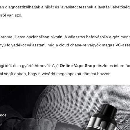
 diagnosztizálhatják a hibát és javaslatot tesznek a javítási lehetősé
ről van szó.
oma, illetve opcionálisan nikotin. A választás befolyásolja a gőz menn
nyú folyadékot választani, míg a cloud chase-re vágyók magas VG-t ré
i időt és a gyártó hírnevét. A jó
Online Vape Shop
részletes informác
ami segít abban, hogy a vásárló megalapozott döntést hozzon.