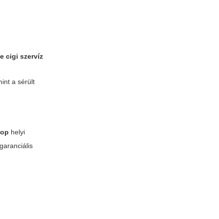
a
e cigi szervíz
int a sérült
hop
helyi
garanciális