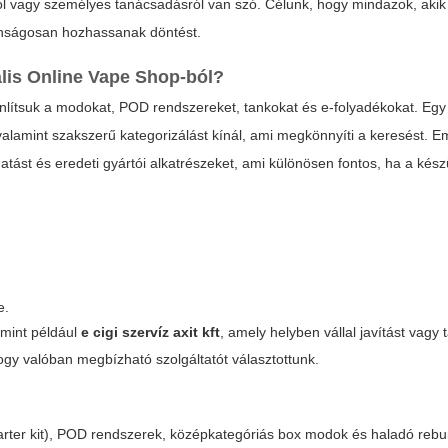
ról vagy személyes tanácsadásról van szó. Célunk, hogy mindazok, akik
onságosan hozhassanak döntést.
ális
Online Vape Shop
-ból?
onlítsuk a modokat, POD rendszereket, tankokat és e-folyadékokat. Egy
 valamint szakszerű kategorizálást kínál, ami megkönnyíti a keresést. Em
ást és eredeti gyártói alkatrészeket, ami különösen fontos, ha a kész
e.
 mint például
e cigi szervíz axit kft
, amely helyben vállal javítást vagy
ogy valóban megbízható szolgáltatót választottunk.
starter kit), POD rendszerek, középkategóriás box modok és haladó rebu