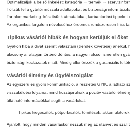
Optimalizáljuk a belső linkelést: kategória → termék → szervizinfor
Töltsük fel a gyártói műszaki adatlapokat és biztonsági információk
Tartalommarketing: készítsünk útmutatókat, karbantartási tippeket
Az organikus forgalom növeléséhez érdemes rendszeresen friss tart
Tipikus vásárlói hibák és hogyan kerüljük el őket
Gyakori hiba a divat szerint választani (trendek követése) anélkül
alacsony ár alapján történő döntés: a nagyon olcsó, ismeretlen g
biztonsági kockázatok miatt. Mindig ellenőrizzük a garanciális felté
Vásárlói élmény és ügyfélszolgálat
Az egyszerű és gyors kommunikáció, a részletes GYIK, a látható s
visszaküldési folyamat mind hozzájárulnak a pozitív vásárlói élmén
átlátható információkkal segíti a vásárlókat.
Tipikus kiegészítők: pótporlasztók, tömítések, akkumulátorok, 
Ajánlott, hogy minden vásárláskor nézzük meg az utánvét és szállít