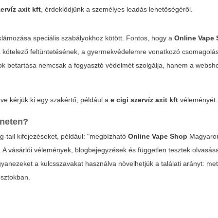
ervíz axit kft
, érdeklődjünk a személyes leadás lehetőségéről.
lámozása speciális szabályokhoz kötött. Fontos, hogy a
Online Vape
ók kötelező feltüntetésének, a gyermekvédelemre vonatkozó csomagolás
ályok betartása nemcsak a fogyasztó védelmét szolgálja, hanem a websh
ve kérjük ki egy szakértő, például a
e cigi szervíz axit kft
véleményét.
rneten?
-tail kifejezéseket, például: "megbízható
Online Vape Shop
Magyaror
. A vásárlói vélemények, blogbejegyzések és független tesztek olvasás
anezeket a kulcsszavakat használva növelhetjük a találati arányt: met
osztokban.