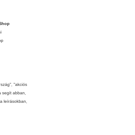
 Shop
i
op
szág", "akciós
a segít abban,
a leírásokban,