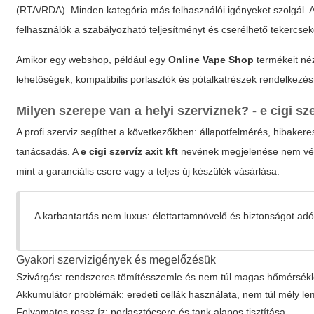
(RTA/RDA). Minden kategória más felhasználói igényeket szolgál. 
felhasználók a szabályozható teljesítményt és cserélhető tekercsek
Amikor egy webshop, például egy
Online Vape Shop
termékeit néz
lehetőségek, kompatibilis porlasztók és pótalkatrészek rendelkezés
Milyen szerepe van a helyi szerviznek? -
e cigi sze
A profi szerviz segíthet a következőkben: állapotfelmérés, hibaker
tanácsadás. A
e cigi szervíz axit kft
nevének megjelenése nem véle
mint a garanciális csere vagy a teljes új készülék vásárlása.
A karbantartás nem luxus: élettartamnövelő és biztonságot adó
Gyakori szervizigények és megelőzésük
Szivárgás: rendszeres tömítésszemle és nem túl magas hőmérsékl
Akkumulátor problémák: eredeti cellák használata, nem túl mély le
Folyamatos rossz íz: porlasztócsere és tank alapos tisztítása.