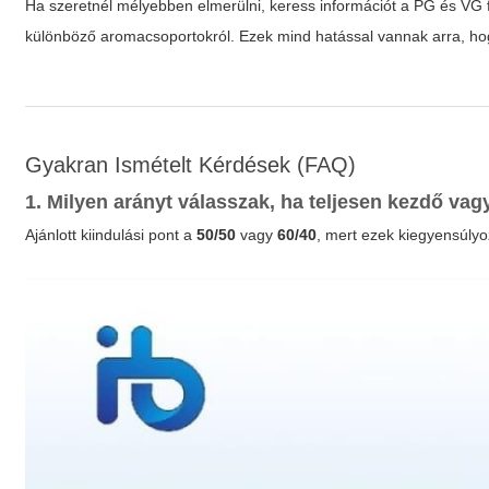
Ha szeretnél mélyebben elmerülni, keress információt a PG és VG fiz
különböző aromacsoportokról. Ezek mind hatással vannak arra, h
Gyakran Ismételt Kérdések (FAQ)
1. Milyen arányt válasszak, ha teljesen kezdő va
Ajánlott kiindulási pont a
50/50
vagy
60/40
, mert ezek kiegyensúlyo