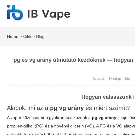
Home
>
Cikk
>
Blog
pg és vg arány útmutató kezdőknek — hogyan ta
Szerző：
Honlap
Idő：
Hogyan válasszunk i
Alapok: mi az a
pg vg arány
és miért számít?
A vaper közösségben gyakran találkozunk a
pg vg arány
kifejezés
propilén-glikol (PG) és a növényi glicerin (VG). A
PG
és a
VG
alapve
erősebb torokhatást (throat hit) eredményez, míg a növényi glicer