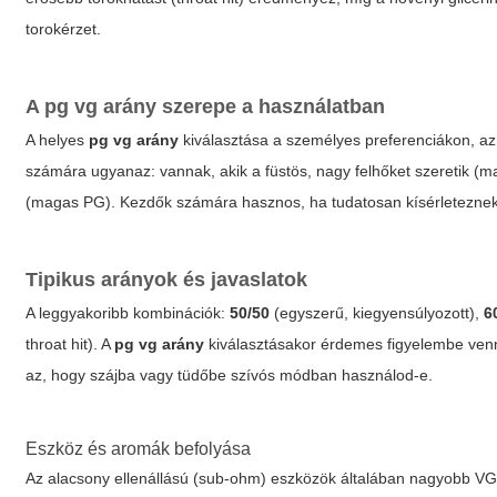
torokérzet.
A
pg vg arány
szerepe a használatban
A helyes
pg vg arány
kiválasztása a személyes preferenciákon, az 
számára ugyanaz: vannak, akik a füstös, nagy felhőket szeretik (m
(magas PG). Kezdők számára hasznos, ha tudatosan kísérleteznek é
Tipikus arányok és javaslatok
A leggyakoribb kombinációk:
50/50
(egyszerű, kiegyensúlyozott),
6
throat hit). A
pg vg arány
kiválasztásakor érdemes figyelembe venni a
az, hogy szájba vagy tüdőbe szívós módban használod-e.
Eszköz és aromák befolyása
Az alacsony ellenállású (sub-ohm) eszközök általában nagyobb VG-t