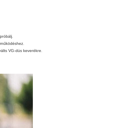
próbálj.
n működéshez.
válts VG-dús keverékre.