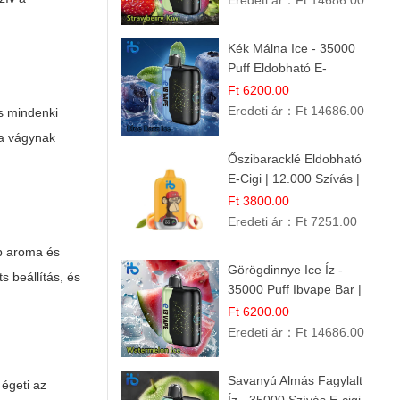
Eredeti ár：
Ft 14686.00
Kék Málna Ice - 35000
Puff Eldobható E-
cigaretta | Élénkítő
Ft 6200.00
Gyümölcsös
Eredeti ár：
Ft 14686.00
cs mindenki
Frissesség!
ra vágynak
Őszibaracklé Eldobható
E-Cigi | 12.000 Szívás |
Frissítő Barack Íz
Ft 3800.00
Eredeti ár：
Ft 7251.00
b aroma és
Görögdinnye Ice Íz -
s beállítás, és
35000 Puff Ibvape Bar |
Frissítő Mentolos
Ft 6200.00
Élmény!
Eredeti ár：
Ft 14686.00
Savanyú Almás Fagylalt
 égeti az