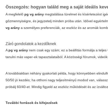
Összegzés: hogyan találd meg a saját ideális kev
A megfelelő
pg vg arány
megtalálása türelmet és kísérletezést igén
gőzmennyiségre, és jegyzetelj minden próba után. Idővel egyértelm
vg arány
a személyes preferenciák, az eszköz és az aromák komb
Záró gondolatok a kezdőknek
A
pg vg arány
nem csak egy szám; ez a beállítás formálja a teljes
tanulni más vaper-ek tapasztalataiból. A közösségi fórumok, videók 
A továbbiakban néhány gyakorlati példa, hogy könnyebben elindulh
50/50 jó kezdés; ha otthoni nagy teljesítményű modod van, válassz
próbálj 60/40-et. Mindig figyeld az eszköz működését és az ízválto
További források és kifejezések