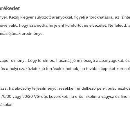
erékedet
yel. Kezdj kiegyensúlyozott arányokkal, figyelj a torokhatásra, az ízint
űvé válik, hogy számodra mi jelent komfortot és élvezetet. Ne feledd: 
inációjának eredménye.
 vaper élményt. Légy türelmes, használj jó minőségű alapanyagokat, és 
és a helyi szaküzletek jó források lehetnek, ha további tippeket keresel
ass: ha alacsony teljesítményű, résekkel rendelkező pen-típusú eszkö
 70/30 vagy 80/20 VG-dús keveréket; ha erős nikotinra vágysz és finom
zásokat.