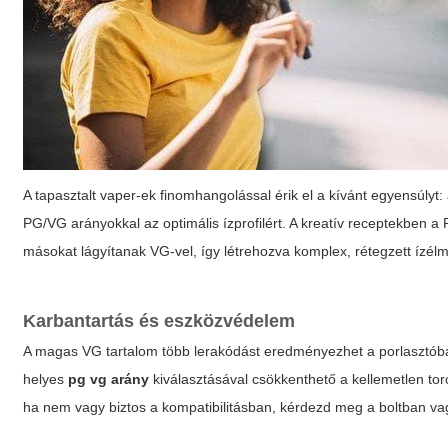
A tapasztalt vaper-ek finomhangolással érik el a kívánt egyensúlyt: 
PG/VG arányokkal az optimális ízprofilért. A kreatív receptekben 
másokat lágyítanak VG-vel, így létrehozva komplex, rétegzett ízél
Karbantartás és eszközvédelem
A magas VG tartalom több lerakódást eredményezhet a porlasztóban
helyes
pg vg arány
kiválasztásával csökkenthető a kellemetlen tor
ha nem vagy biztos a kompatibilitásban, kérdezd meg a boltban vag