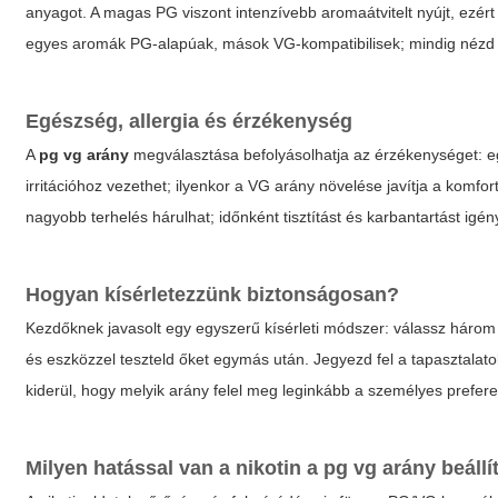
anyagot. A magas PG viszont intenzívebb aromaátvitelt nyújt, ezé
egyes aromák PG-alapúak, mások VG-kompatibilisek; mindig nézd 
Egészség, allergia és érzékenység
A
pg vg arány
megválasztása befolyásolhatja az érzékenységet: e
irritációhoz vezethet; ilyenkor a VG arány növelése javítja a komf
nagyobb terhelés hárulhat; időnként tisztítást és karbantartást igén
Hogyan kísérletezzünk biztonságosan?
Kezdőknek javasolt egy egyszerű kísérleti módszer: válassz háro
és eszközzel teszteld őket egymás után. Jegyezd fel a tapasztalato
kiderül, hogy melyik arány felel meg leginkább a személyes prefer
Milyen hatással van a nikotin a
pg vg arány
beállí