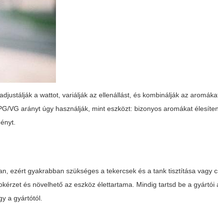
adjustálják a wattot, variálják az ellenállást, és kombinálják az aromák
a PG/VG arányt úgy használják, mint eszközt: bizonyos aromákat élesíte
ményt.
, ezért gyakrabban szükséges a tekercsek és a tank tisztítása vagy c
okérzet és növelhető az eszköz élettartama. Mindig tartsd be a gyártói 
y a gyártótól.