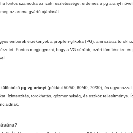
rt ha fontos számodra az ízek részletessége, érdemes a
pg
arányt növeln
meg az aroma gyártó ajánlását.
gyes emberek érzékenyek a propilén-glikolra (PG), ami száraz torokh
ortérzetet. Fontos megjegyezni, hogy a VG sűrűbb, ezért tömítésekre és
yel.
m különböző
pg vg arány
t (például 50/50, 60/40, 70/30), és ugyanazza
kat: ízintenzitás, torokhatás, gőzmennyiség, és eszköz teljesítménye. 
enciáidnak.
tására?