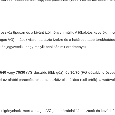
eszköz típusán és a kívánt ízélményen múlik. A tökéletes keverék nin
agas VG), mások viszont a tiszta ízekre és a határozottabb torokhatás
s jegyzetelik, hogy melyik beállítás mit eredményez.
0/40
vagy
70/30
(VG-dúsabb, több gőz), és
30/70
(PG-dúsabb, erőseb
z alábbi paramétereket: az eszköz ellenállása (coil érték), a watt/volt
 igényelnek, mert a magas VG jobb párafelállítást biztosít és kevésbé