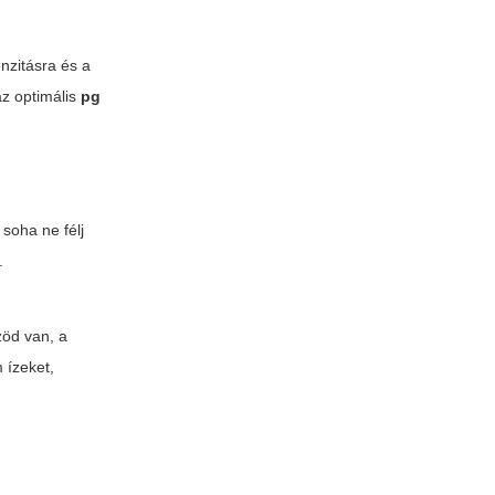
enzitásra és a
az optimális
pg
soha ne félj
.
zöd van, a
 ízeket,