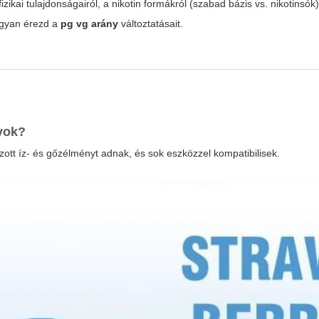
ikai tulajdonságairól, a nikotin formákról (szabad bázis vs. nikotinsók)
ogyan érezd a
pg vg arány
változtatásait.
gyok?
zott íz- és gőzélményt adnak, és sok eszközzel kompatibilisek.