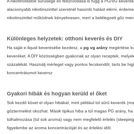
A nikotinoldatok sűrűsége és felszívódása is függ a PG/VG keveréke
alacsonyabb nikotinszinttel szeretnél hasonló hatást elérni, érd
nikotinszinttel működnek kényelmesen, mert a belélegzett gőz me
Különleges helyzetek: otthoni keverés és DIY
Ha saját e-liquid keverésébe kezdesz, a
pg vg arány
megértése kul
keveréket. A DIY közösségben gyakoriak az olyan receptek, melye
százalékát. Használj mérleget vagy pontos fecskendőt, tarts be higi
koncentrátumot keversz.
Gyakori hibák és hogyan kerüld el őket
Sok kezdő követ el olyan hibákat, mint például túl sűrű keverék (
gőztermelést okozhat. Másik tipikus hiba a túl magas PG arány, ha
túlhalmozása (túl sok aroma) vagy nem megfelelő érlelés (steeping)
figyelembe az aroma koncentrációját és az érlelési időt.