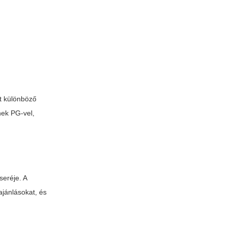
at különböző
nek PG-vel,
seréje. A
ajánlásokat, és