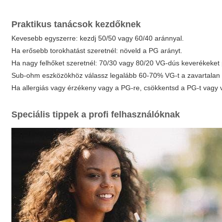
Praktikus tanácsok kezdőknek
Kevesebb egyszerre: kezdj 50/50 vagy 60/40 aránnyal.
Ha erősebb torokhatást szeretnél: növeld a PG arányt.
Ha nagy felhőket szeretnél: 70/30 vagy 80/20 VG-dús keverékeket 
Sub-ohm eszközökhöz válassz legalább 60-70% VG-t a zavartala
Ha allergiás vagy érzékeny vagy a PG-re, csökkentsd a PG-t vagy 
Speciális tippek a profi felhasználóknak