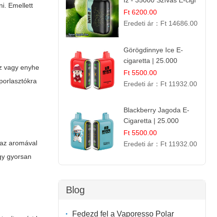
Íz - 35000 Szívás E-cigi
i. Emellett
Ft 6200.00
Eredeti ár：
Ft 14686.00
Görögdinnye Ice E-
cigaretta | 25.000
oz vagy enyhe
Befújás | Premium E-
Ft 5500.00
 porlasztókra
Liquid
Eredeti ár：
Ft 11932.00
Blackberry Jagoda E-
Cigaretta | 25.000
Szívás | Ízesített E-
Ft 5500.00
Liquid
l az aromával
Eredeti ár：
Ft 11932.00
Így gyorsan
Blog
Fedezd fel a Vaporesso Polar