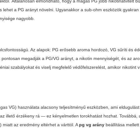
ktől. Általánosan elmondható, hogy a magas PG jobb nikotinátvitelt biz
emes lehet a PG arányt növelni. Ugyanakkor a sub-ohm eszközök gyakra
nnyisége nagyobb.
csfontosságú. Az alapok: PG erősebb aroma hordozó, VG sűríti és éde
k pontosan megadják a PG/VG arányt, a nikotin mennyiségét, és az ar
éniai szabályokat és viselj megfelelő védőfelszerelést, amikor nikotint 
magas VG) használata alacsony teljesítményű eszközben, ami eldugulást
 az illető érzékeny rá — ez kényelmetlen torokhatást hozhat. Továbbá, 
 miatt az eredmény eltérhet a várttól. A
pg vg arány
beállítása mellet