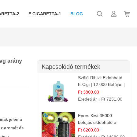
ARETTA-2
E CIGARETTA-1
BLOG
 vg arány
Kapcsolódó termékek
Szőlő-Ribizli Eldobható
E-Cigi | 12.000 Befújás |
Friss Gyümölcs Íz
Ft 3800.00
Eredeti ár：
Ft 7251.00
Epres Kiwi-35000
nnak jelen a
befújás eldobható e-
 az aromát és
cigaretta
Ft 6200.00
zív a