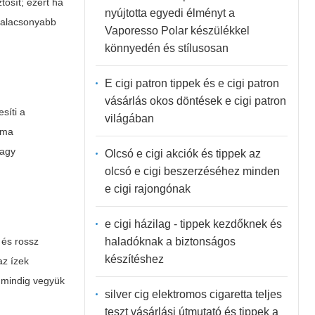
tosít; ezért ha
nyújtotta egyedi élményt a
n alacsonyabb
Vaporesso Polar készülékkel
könnyedén és stílusosan
E cigi patron tippek és e cigi patron
vásárlás okos döntések e cigi patron
síti a
világában
oma
vagy
Olcsó e cigi akciók és tippek az
olcsó e cigi beszerzéséhez minden
e cigi rajongónak
e cigi házilag - tippek kezdőknek és
haladóknak a biztonságos
 és rossz
készítéshez
az ízek
t mindig vegyük
silver cig elektromos cigaretta teljes
teszt vásárlási útmutató és tippek a