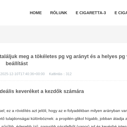
HOME
RÓLUNK
E CIGARETTA-3
E CIG
láljuk meg a tökéletes pg vg arányt és a helyes pg
beállítást
2025-12-10T17:40:36+00:00
Kattintás：
312
deális keveréket a kezdők számára
sel; ez a rövidítés azt jelöli, hogy az e-folyadékban milyen arányban va
tő tulajdonságai különböznek: a propilén-glikol hígabb, jobban átadja
in sűrűbb, édesebb ízű, nagyobb párafelhőt (vapor) ad és kevésbé inten