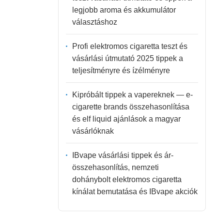
legjobb aroma és akkumulátor
választáshoz
Profi elektromos cigaretta teszt és
vásárlási útmutató 2025 tippek a
teljesítményre és ízélményre
Kipróbált tippek a vapereknek — e-
cigarette brands összehasonlítása
és elf liquid ajánlások a magyar
vásárlóknak
IBvape vásárlási tippek és ár-
összehasonlítás, nemzeti
dohánybolt elektromos cigaretta
kínálat bemutatása és IBvape akciók