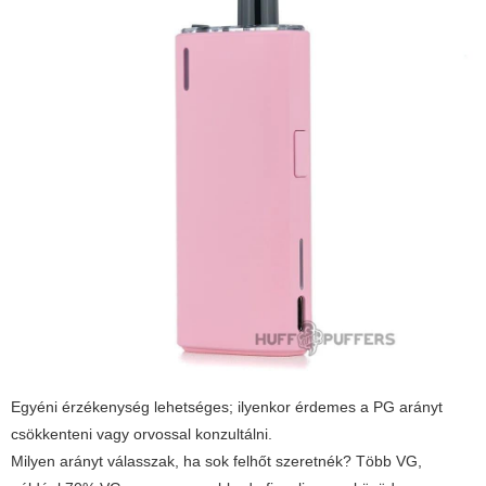
Egyéni érzékenység lehetséges; ilyenkor érdemes a PG arányt
csökkenteni vagy orvossal konzultálni.
Milyen arányt válasszak, ha sok felhőt szeretnék?
Több VG,