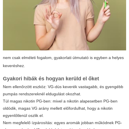
nem csak elméleti fogalom, gyakorlati útmutató is egyben a helyes
keveréshez.
Gyakori hibák és hogyan kerüld el őket
Nem ellenőrzött eszköz: VG-dús keverék vastagabb, és gyengébb
pumpás rendszereknél eldugulást okozhat.
Túl magas nikotin PG-ben: mivel a nikotin alapesetben PG-ben
oldódik, magas VG arány mellett előfordulhat, hogy a nikotin
egyenlőtlenül oszlik el.
Nem megfelelő ízpárosítás: egyes aromák jobban működnek PG-