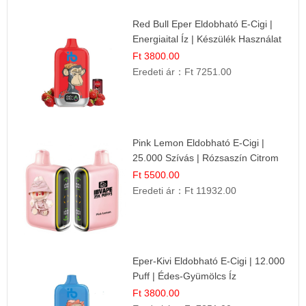
Red Bull Eper Eldobható E-Cigi |
Energiaital Íz | Készülék Használat
Ft 3800.00
Eredeti ár：
Ft 7251.00
Pink Lemon Eldobható E-Cigi |
25.000 Szívás | Rózsaszín Citrom
Íz
Ft 5500.00
Eredeti ár：
Ft 11932.00
Eper-Kivi Eldobható E-Cigi | 12.000
Puff | Édes-Gyümölcs Íz
Ft 3800.00