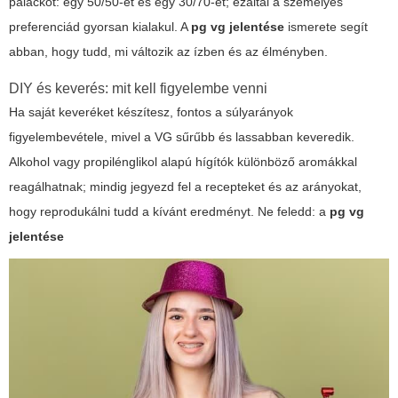
palackot: egy 50/50-et és egy 30/70-et; ezáltal a személyes
preferenciád gyorsan kialakul. A
pg vg jelentése
ismerete segít
abban, hogy tudd, mi változik az ízben és az élményben.
DIY és keverés: mit kell figyelembe venni
Ha saját keveréket készítesz, fontos a súlyarányok
figyelembevétele, mivel a VG sűrűbb és lassabban keveredik.
Alkohol vagy propilénglikol alapú hígítók különböző aromákkal
reagálhatnak; mindig jegyezd fel a recepteket és az arányokat,
hogy reprodukálni tudd a kívánt eredményt. Ne feledd: a
pg vg
jelentése