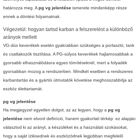
határozza meg. A
pg vg jelentése
ismerete mindenképp része
ennek a döntési folyamatnak.
Végezetül: hogyan tartsd karban a felszerelést a különböző
arányok mellett
VG-dús keverékek esetén gyakrabban szükséges a porlasztó, tank
és csatlakozók tisztítása. A PG-súlyos keverékek hajlamosabbak a
gyorsabb elhasználódásra egyes tömítéseknél, mert a folyadék
gyorsabban mozog a rendszerben. Mindkét esetben a rendszeres
karbantartás és a gyártói útmutatók követése meghosszabbítja az
eszköz élettartamát.
pg vg jelentése
Ha megjegyzel egyetlen dolgot, az az legyen, hogy a
pg vg
jelentése
nem elvont definíció, hanem gyakorlati térkép: ez alapján
választod ki az arányt, a készüléket és a használati szokásokat,
hogy a saját ízlésednek és eszközödnek legjobban megfelelő