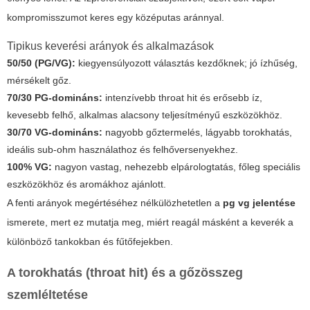
kompromisszumot keres egy középutas aránnyal.
Tipikus keverési arányok és alkalmazások
50/50 (PG/VG):
kiegyensúlyozott választás kezdőknek; jó ízhűség,
mérsékelt gőz.
70/30 PG-domináns:
intenzívebb throat hit és erősebb íz,
kevesebb felhő, alkalmas alacsony teljesítményű eszközökhöz.
30/70 VG-domináns:
nagyobb gőztermelés, lágyabb torokhatás,
ideális sub-ohm használathoz és felhőversenyekhez.
100% VG:
nagyon vastag, nehezebb elpárologtatás, főleg speciális
eszközökhöz és aromákhoz ajánlott.
A fenti arányok megértéséhez nélkülözhetetlen a
pg vg jelentése
ismerete, mert ez mutatja meg, miért reagál másként a keverék a
különböző tankokban és fűtőfejekben.
A torokhatás (throat hit) és a gőzösszeg
szemléltetése