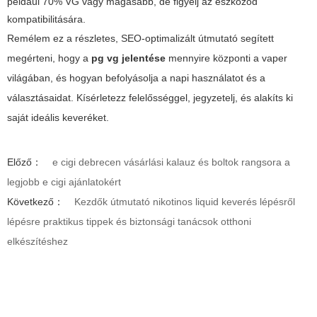
például 70% VG vagy magasabb, de figyelj az eszközöd
kompatibilitására.
Remélem ez a részletes, SEO-optimalizált útmutató segített
megérteni, hogy a
pg vg jelentése
mennyire központi a vaper
világában, és hogyan befolyásolja a napi használatot és a
választásaidat. Kísérletezz felelősséggel, jegyzetelj, és alakíts ki
saját ideális keveréket.
Előző：
e cigi debrecen vásárlási kalauz és boltok rangsora a
legjobb e cigi ajánlatokért
Következő：
Kezdők útmutató nikotinos liquid keverés lépésről
lépésre praktikus tippek és biztonsági tanácsok otthoni
elkészítéshez