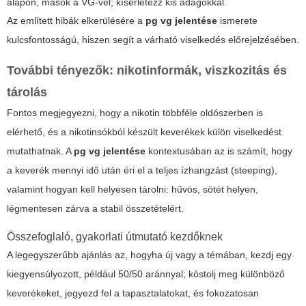
alapon, mások a VG-vel; kísérletezz kis adagokkal.
Az említett hibák elkerülésére a
pg vg jelentése
ismerete
kulcsfontosságú, hiszen segít a várható viselkedés előrejelzésében.
További tényezők: nikotinformák, viszkozitás és
tárolás
Fontos megjegyezni, hogy a nikotin többféle oldószerben is
elérhető, és a nikotinsókból készült keverékek külön viselkedést
mutathatnak. A
pg vg jelentése
kontextusában az is számít, hogy
a keverék mennyi idő után éri el a teljes ízhangzást (steeping),
valamint hogyan kell helyesen tárolni: hűvös, sötét helyen,
légmentesen zárva a stabil összetételért.
Összefoglaló, gyakorlati útmutató kezdőknek
A legegyszerűbb ajánlás az, hogyha új vagy a témában, kezdj egy
kiegyensúlyozott, például 50/50 aránnyal; kóstolj meg különböző
keverékeket, jegyezd fel a tapasztalatokat, és fokozatosan