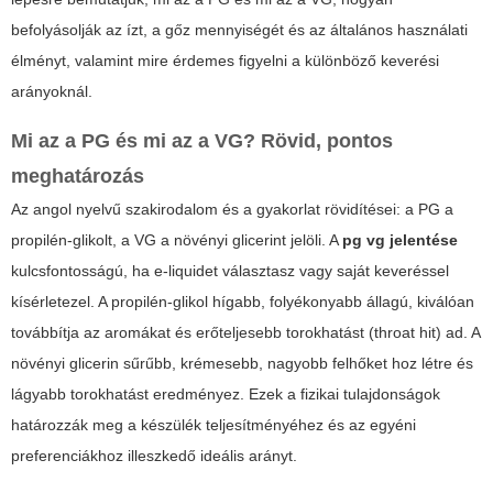
befolyásolják az ízt, a gőz mennyiségét és az általános használati
élményt, valamint mire érdemes figyelni a különböző keverési
arányoknál.
Mi az a PG és mi az a VG? Rövid, pontos
meghatározás
Az angol nyelvű szakirodalom és a gyakorlat rövidítései: a PG a
propilén-glikolt, a VG a növényi glicerint jelöli. A
pg vg jelentése
kulcsfontosságú, ha e-liquidet választasz vagy saját keveréssel
kísérletezel. A propilén-glikol hígabb, folyékonyabb állagú, kiválóan
továbbítja az aromákat és erőteljesebb torokhatást (throat hit) ad. A
növényi glicerin sűrűbb, krémesebb, nagyobb felhőket hoz létre és
lágyabb torokhatást eredményez. Ezek a fizikai tulajdonságok
határozzák meg a készülék teljesítményéhez és az egyéni
preferenciákhoz illeszkedő ideális arányt.