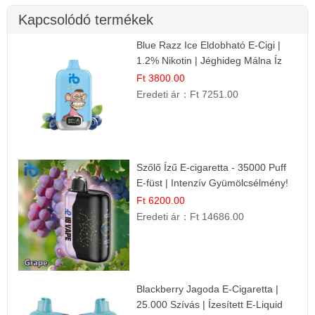
Kapcsolódó termékek
Blue Razz Ice Eldobható E-Cigi |
1.2% Nikotin | Jéghideg Málna Íz
Ft 3800.00
Eredeti ár：
Ft 7251.00
Szőlő Ízű E-cigaretta - 35000 Puff
E-füst | Intenzív Gyümölcsélmény!
Ft 6200.00
Eredeti ár：
Ft 14686.00
Blackberry Jagoda E-Cigaretta |
25.000 Szívás | Ízesített E-Liquid