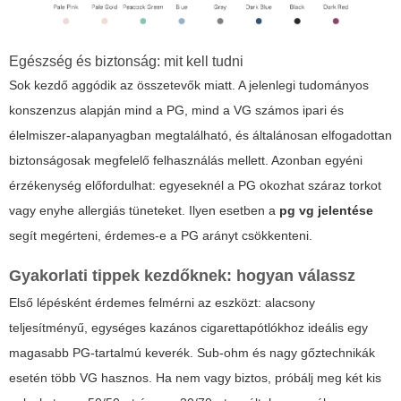
Egészség és biztonság: mit kell tudni
Sok kezdő aggódik az összetevők miatt. A jelenlegi tudományos
konszenzus alapján mind a PG, mind a VG számos ipari és
élelmiszer-alapanyagban megtalálható, és általánosan elfogadottan
biztonságosak megfelelő felhasználás mellett. Azonban egyéni
érzékenység előfordulhat: egyeseknél a PG okozhat száraz torkot
vagy enyhe allergiás tüneteket. Ilyen esetben a
pg vg jelentése
segít megérteni, érdemes-e a PG arányt csökkenteni.
Gyakorlati tippek kezdőknek: hogyan válassz
Első lépésként érdemes felmérni az eszközt: alacsony
teljesítményű, egységes kazános cigarettapótlókhoz ideális egy
magasabb PG-tartalmú keverék. Sub-ohm és nagy gőztechnikák
esetén több VG hasznos. Ha nem vagy biztos, próbálj meg két kis