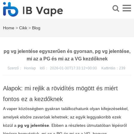
Home
>
Cikk
>
Blog
pg vg jelentése egyszerűen és gyorsan, pg vg jelentése,
mi az a PG és mi az a VG kezdőknek
Szerző：
Honlap
Idő：
2026-01-30T17:33:12+00:00
Kattintás：
239
Alapok: mi rejlik a rövidítés mögött és miért
fontos ez a kezdőknek
A vaper közösségben gyakran találkozhatunk olyan kifejezésekkel,
amelyek elsőre zavaróak lehetnek; az egyik leggyakoribb ezek
közül a
pg vg jelentése
. Ebben a részletes útmutatóban lépésről
lépésre bemutatjuk, mi az a PG és mi az a VG, hogyan