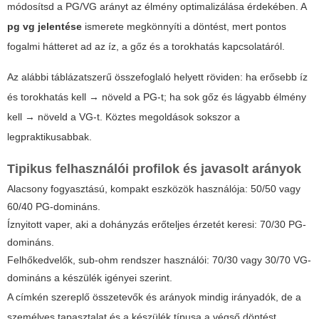
módosítsd a PG/VG arányt az élmény optimalizálása érdekében. A
pg vg jelentése
ismerete megkönnyíti a döntést, mert pontos
fogalmi hátteret ad az íz, a gőz és a torokhatás kapcsolatáról.
Az alábbi táblázatszerű összefoglaló helyett röviden: ha erősebb íz
és torokhatás kell → növeld a PG-t; ha sok gőz és lágyabb élmény
kell → növeld a VG-t. Köztes megoldások sokszor a
legpraktikusabbak.
Tipikus felhasználói profilok és javasolt arányok
Alacsony fogyasztású, kompakt eszközök használója: 50/50 vagy
60/40 PG-domináns.
Íznyitott vaper, aki a dohányzás erőteljes érzetét keresi: 70/30 PG-
domináns.
Felhőkedvelők, sub-ohm rendszer használói: 70/30 vagy 30/70 VG-
domináns a készülék igényei szerint.
A címkén szereplő összetevők és arányok mindig irányadók, de a
személyes tapasztalat és a készülék típusa a végső döntést