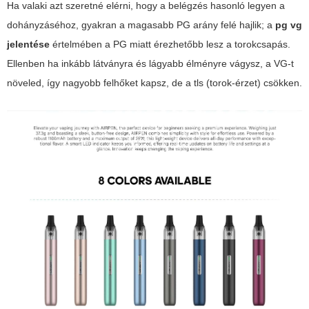
Ha valaki azt szeretné elérni, hogy a belégzés hasonló legyen a
dohányzáséhoz, gyakran a magasabb PG arány felé hajlik; a
pg vg
jelentése
értelmében a PG miatt érezhetőbb lesz a torokcsapás.
Ellenben ha inkább látványra és lágyabb élményre vágysz, a VG-t
növeled, így nagyobb felhőket kapsz, de a tls (torok-érzet) csökken.