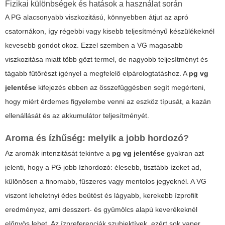
Fizikai különbségek és hatások a használat során
A PG alacsonyabb viszkozitású, könnyebben átjut az apró
csatornákon, így régebbi vagy kisebb teljesítményű készülékeknél
kevesebb gondot okoz. Ezzel szemben a VG magasabb
viszkozitása miatt több gőzt termel, de nagyobb teljesítményt és
tágabb fűtőrészt igényel a megfelelő elpárologtatáshoz. A
pg vg
jelentése
kifejezés ebben az összefüggésben segít megérteni,
hogy miért érdemes figyelembe venni az eszköz típusát, a kazán
ellenállását és az akkumulátor teljesítményét.
Aroma és ízhűség: melyik a jobb hordozó?
Az aromák intenzitását tekintve a
pg vg jelentése
gyakran azt
jelenti, hogy a PG jobb ízhordozó: élesebb, tisztább ízeket ad,
különösen a finomabb, fűszeres vagy mentolos jegyeknél. A VG
viszont leheletnyi édes beütést és lágyabb, kerekebb ízprofilt
eredményez, ami desszert- és gyümölcs alapú keverékeknél
előnyös lehet. Az ízpreferenciák szubjektívek, ezért sok vaper