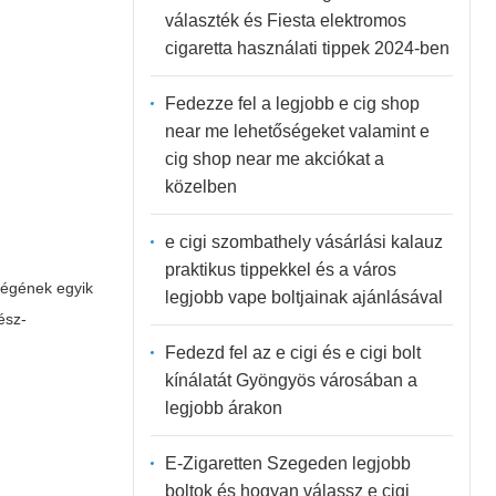
választék és Fiesta elektromos
cigaretta használati tippek 2024-ben
Fedezze fel a legjobb e cig shop
near me lehetőségeket valamint e
cig shop near me akciókat a
közelben
e cigi szombathely vásárlási kalauz
praktikus tippekkel és a város
űségének egyik
legjobb vape boltjainak ajánlásával
ész-
Fedezd fel az e cigi és e cigi bolt
kínálatát Gyöngyös városában a
legjobb árakon
E-Zigaretten Szegeden legjobb
boltok és hogyan válassz e cigi