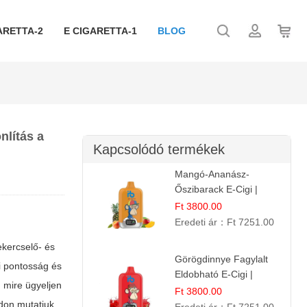
ARETTA-2
E CIGARETTA-1
BLOG
nlítás a
Kapcsolódó termékek
Mangó-Ananász-
Őszibarack E-Cigi |
12.000 Befújás |
Ft 3800.00
Tropikus Gyümölcs Íz
Eredeti ár：
Ft 7251.00
ekercselő- és
Görögdinnye Fagylalt
ai pontosság és
Eldobható E-Cigi |
, mire ügyeljen
12.000 Szívás | Édes
Ft 3800.00
ódon mutatjuk
Vízidín Íz