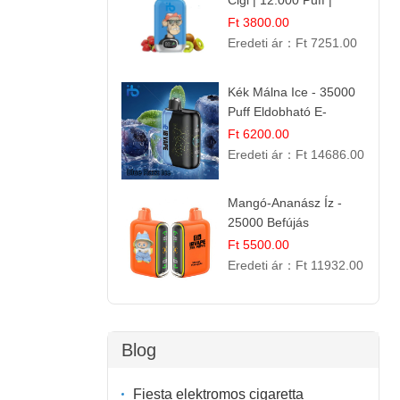
Cigi | 12.000 Puff |
Édes-Gyümölcs Íz
Ft 3800.00
Eredeti ár：
Ft 7251.00
Kék Málna Ice - 35000
Puff Eldobható E-
cigaretta | Élénkítő
Ft 6200.00
Gyümölcsös
Eredeti ár：
Ft 14686.00
Frissesség!
Mangó-Ananász Íz -
25000 Befújás
Eldobható E-ciga |
Ft 5500.00
Trópusi Gyümölcs
Eredeti ár：
Ft 11932.00
Élmény!
Blog
Fiesta elektromos cigaretta