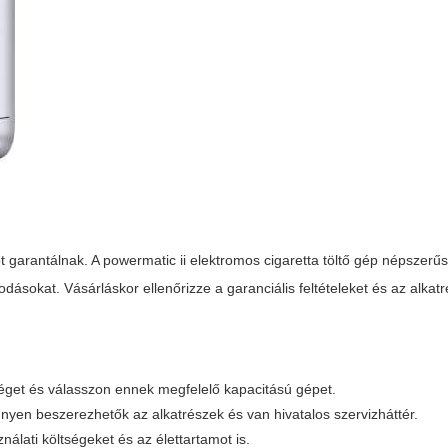
t garantálnak. A powermatic ii elektromos cigaretta töltő gép népszer
ásokat. Vásárláskor ellenőrizze a garanciális feltételeket és az alkatr
séget és válasszon ennek megfelelő kapacitású gépet.
yen beszerezhetők az alkatrészek és van hivatalos szervizháttér.
álati költségeket és az élettartamot is.