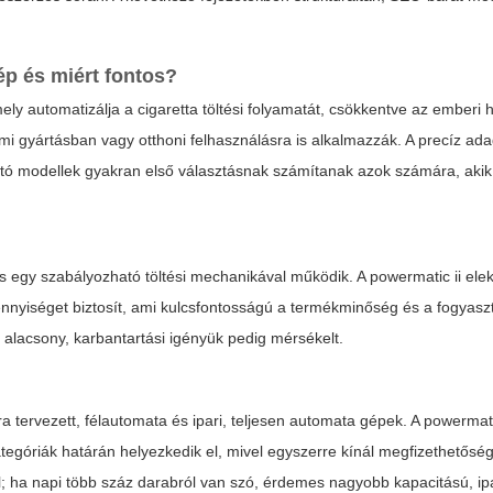
gép és miért fontos?
ely automatizálja a cigaretta töltési folyamatát, csökkentve az emberi 
 gyártásban vagy otthoni felhasználásra is alkalmazzák. A precíz adag
 futó modellek gyakran első választásnak számítanak azok számára, aki
és egy szabályozható töltési mechanikával működik. A powermatic ii el
mennyiséget biztosít, ami kulcsfontosságú a termékminőség és a fogyasz
 alacsony, karbantartási igényük pedig mérsékelt.
a tervezett, félautomata és ipari, teljesen automata gépek. A powermati
ategóriák határán helyezkedik el, mivel egyszerre kínál megfizethetősé
l; ha napi több száz darabról van szó, érdemes nagyobb kapacitású, ip