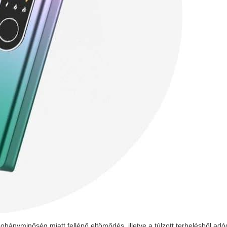
hányminőség miatt fellépő eltömődés, illetve a túlzott terhelésből ad