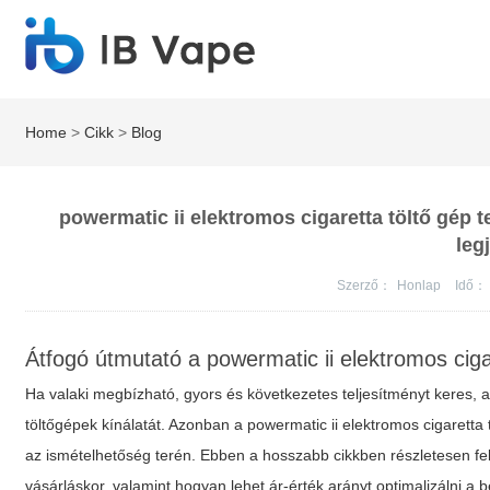
Home
>
Cikk
>
Blog
powermatic ii elektromos cigaretta töltő gép te
leg
Szerző：
Honlap
Idő：
Átfogó útmutató a powermatic ii elektromos cig
Ha valaki megbízható, gyors és következetes teljesítményt keres,
töltőgépek kínálatát. Azonban a powermatic ii elektromos cigaretta
az ismételhetőség terén. Ebben a hosszabb cikkben részletesen felt
vásárláskor, valamint hogyan lehet ár-érték arányt optimalizálni a