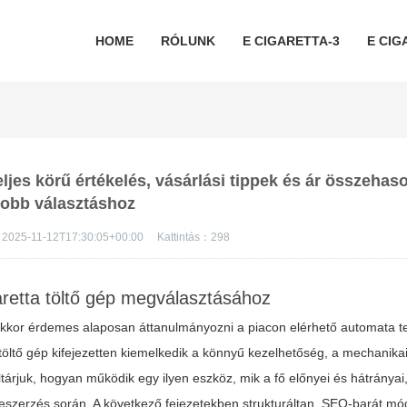
HOME
RÓLUNK
E CIGARETTA-3
E CIG
ljes körű értékelés, vásárlási tippek és ár összehaso
jobb választáshoz
2025-11-12T17:30:05+00:00
Kattintás：
298
aretta töltő gép megválasztásához
 akkor érdemes alaposan áttanulmányozni a piacon elérhető automata t
 töltő gép kifejezetten kiemelkedik a könnyű kezelhetőség, a mechanik
árjuk, hogyan működik egy ilyen eszköz, mik a fő előnyei és hátrányai
 beszerzés során. A következő fejezetekben strukturáltan, SEO-barát m