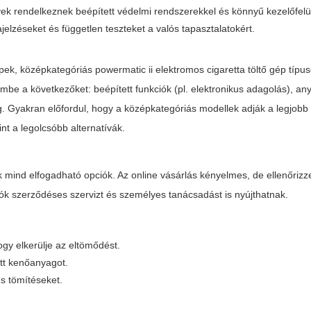
k rendelkeznek beépített védelmi rendszerekkel és könnyű kezelőfelül
ajelzéseket és független teszteket a valós tapasztalatokért.
ek, középkategóriás powermatic ii elektromos cigaretta töltő gép típu
mbe a következőket: beépített funkciók (pl. elektronikus adagolás), a
. Gyakran előfordul, hogy a középkategóriás modellek adják a legjobb 
nt a legolcsóbb alternatívák.
 mind elfogadható opciók. Az online vásárlás kényelmes, de ellenőrizz
mazók szerződéses szervizt és személyes tanácsadást is nyújthatnak.
ogy elkerülje az eltömődést.
tt kenőanyagot.
és tömítéseket.