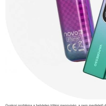
Gyakori probléma a helytelen töltési mennyiség, a nem megfelelő do