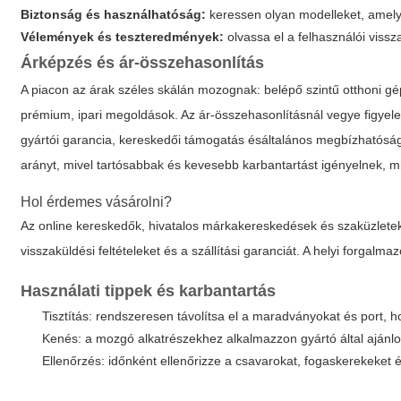
Biztonság és használhatóság:
keressen olyan modelleket, amelye
Vélemények és teszteredmények:
olvassa el a felhasználói vissz
Árképzés és ár-összehasonlítás
A piacon az árak széles skálán mozognak: belépő szintű otthoni gép
prémium, ipari megoldások. Az ár-összehasonlításnál vegye figyele
gyártói garancia, kereskedői támogatás ésáltalános megbízhatóság
arányt, mivel tartósabbak és kevesebb karbantartást igényelnek, mi
Hol érdemes vásárolni?
Az online kereskedők, hivatalos márkakereskedések és szaküzletek
visszaküldési feltételeket és a szállítási garanciát. A helyi forgal
Használati tippek és karbantartás
Tisztítás: rendszeresen távolítsa el a maradványokat és port, h
Kenés: a mozgó alkatrészekhez alkalmazzon gyártó által ajánlo
Ellenőrzés: időnként ellenőrizze a csavarokat, fogaskerekeket 