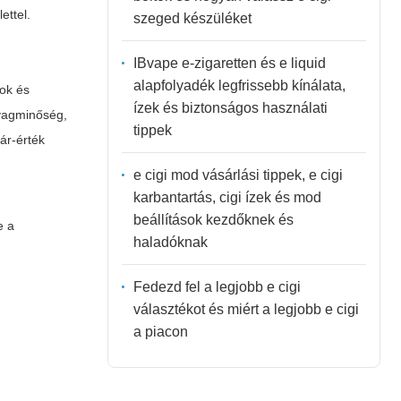
ettel.
szeged készüléket
IBvape e-zigaretten és e liquid
alapfolyadék legfrissebb kínálata,
sok és
ízek és biztonságos használati
nyagminőség,
tippek
ár-érték
e cigi mod vásárlási tippek, e cigi
karbantartás, cigi ízek és mod
beállítások kezdőknek és
e a
haladóknak
Fedezd fel a legjobb e cigi
választékot és miért a legjobb e cigi
a piacon