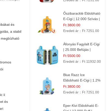
Eredeti ár：
Ft 7251.00
Őszibaracklé Eldobható
E-Cigi | 12.000 Szívás |
Frissítő Barack Íz
hibákat és
Ft 3800.00
Eredeti ár：
Ft 7251.00
olás, a stabil
k megbízható
Áfonyás Fagylalt E-Cigi
| 25.000 Befújás |
Eldobható E-Cigaretta
Ft 5500.00
Eredeti ár：
Ft 11932.00
ektromos
tói
Blue Razz Ice
Eldobható E-Cigi | 1.2%
Nikotin | Jéghideg
Ft 3800.00
Málna Íz
Eredeti ár：
Ft 7251.00
c ii
get és
Eper-Kivi Eldobható E-
ari