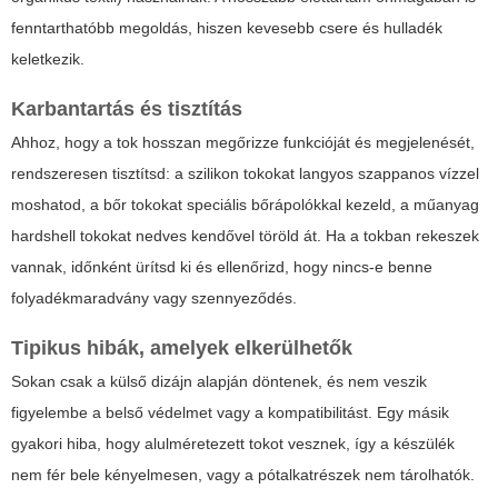
fenntarthatóbb megoldás, hiszen kevesebb csere és hulladék
keletkezik.
Karbantartás és tisztítás
Ahhoz, hogy a tok hosszan megőrizze funkcióját és megjelenését,
rendszeresen tisztítsd: a szilikon tokokat langyos szappanos vízzel
moshatod, a bőr tokokat speciális bőrápolókkal kezeld, a műanyag
hardshell tokokat nedves kendővel töröld át. Ha a tokban rekeszek
vannak, időnként ürítsd ki és ellenőrizd, hogy nincs-e benne
folyadékmaradvány vagy szennyeződés.
Tipikus hibák, amelyek elkerülhetők
Sokan csak a külső dizájn alapján döntenek, és nem veszik
figyelembe a belső védelmet vagy a kompatibilitást. Egy másik
gyakori hiba, hogy alulméretezett tokot vesznek, így a készülék
nem fér bele kényelmesen, vagy a pótalkatrészek nem tárolhatók.