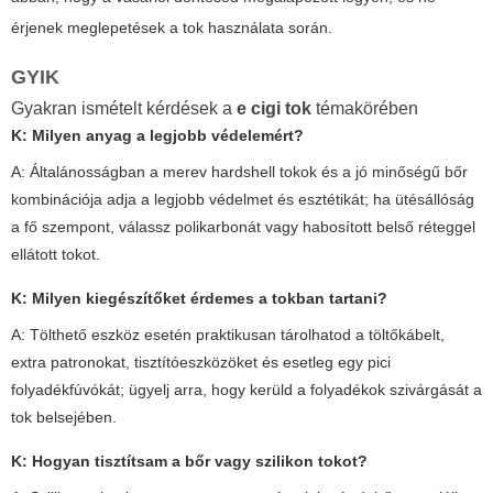
érjenek meglepetések a tok használata során.
GYIK
Gyakran ismételt kérdések a
e cigi tok
témakörében
K: Milyen anyag a legjobb védelemért?
A: Általánosságban a merev hardshell tokok és a jó minőségű bőr
kombinációja adja a legjobb védelmet és esztétikát; ha ütésállóság
a fő szempont, válassz polikarbonát vagy habosított belső réteggel
ellátott tokot.
K: Milyen kiegészítőket érdemes a tokban tartani?
A: Tölthető eszköz esetén praktikusan tárolhatod a töltőkábelt,
extra patronokat, tisztítóeszközöket és esetleg egy pici
folyadékfúvókát; ügyelj arra, hogy kerüld a folyadékok szivárgását a
tok belsejében.
K: Hogyan tisztítsam a bőr vagy szilikon tokot?