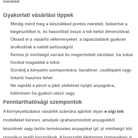
méreteit.
Gyakorlati vásárlási tippek
Mindig mérd meg a készüléked pontos méreteit, beleértve a
kiegészítőket is, és hasonlítsd össze a tok belső dimenzióival.
Olvasd el a vásárlói véleményeket: a tapasztalatok gyakran
árulkodóak a valódi tartósságról.
Keress jó minőségű varrást és megerősített záródást, ha sokat
hordod magaddal a tokot.
Gondolj a kényelmi szempontokra: karabiner, csuklópánt vagy
övtartó hasznos lehet.
Ne sajnáld a pénzt a jobb védelmet nyújtó anyagokra,
különösen ha gyakori utazó vagy.
Fenntarthatósági szempontok
A környezettudatos vásárlók számára ajánlott olyan
e cigi tok
modelleket keresni, amelyek újrahasznosított anyagokból
készülnek vagy tartós természetes anyagokat (pl. jó minőségű bőr,
organikus textil) használnak. A hosszabb élettartam önmagában is