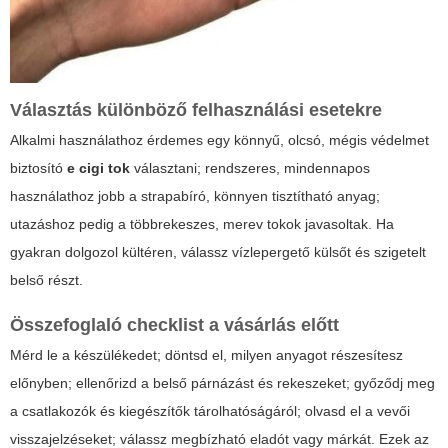
Választás különböző felhasználási esetekre
Alkalmi használathoz érdemes egy könnyű, olcsó, mégis védelmet
biztosító
e cigi tok
választani; rendszeres, mindennapos
használathoz jobb a strapabíró, könnyen tisztítható anyag;
utazáshoz pedig a többrekeszes, merev tokok javasoltak. Ha
gyakran dolgozol kültéren, válassz vízlepergető külsőt és szigetelt
belső részt.
Összefoglaló checklist a vásárlás előtt
Mérd le a készülékedet; döntsd el, milyen anyagot részesítesz
előnyben; ellenőrizd a belső párnázást és rekeszeket; győződj meg
a csatlakozók és kiegészítők tárolhatóságáról; olvasd el a vevői
visszajelzéseket; válassz megbízható eladót vagy márkát. Ezek az