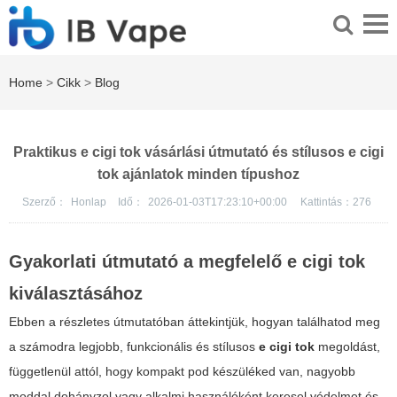
Home
>
Cikk
>
Blog
Praktikus e cigi tok vásárlási útmutató és stílusos e cigi
tok ajánlatok minden típushoz
Szerző：
Honlap
Idő：
2026-01-03T17:23:10+00:00
Kattintás：
276
Gyakorlati útmutató a megfelelő
e cigi tok
kiválasztásához
Ebben a részletes útmutatóban áttekintjük, hogyan találhatod meg
a számodra legjobb, funkcionális és stílusos
e cigi tok
megoldást,
függetlenül attól, hogy kompakt pod készüléked van, nagyobb
moddal dohányzol vagy alkalmi használóként keresel védelmet és