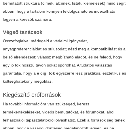
bemutatott struktúra (címek, alcímek, listák, kiemelések) mind segít
abban, hogy a tartalom könnyen feldolgozható és indexálható
legyen a keresők számára.
Végső tanácsok
Összefoglalva: mérlegeld a védelmi igényedet,
anyagpreferenciáidat és stílusodat; nézd meg a kompatibilitást és a
belső elrendezést; válassz megbízható eladót, és ne feledd, hogy
egy jó tok hosszú távon sokat spórolhat. A tudatos választás
garantálja, hogy a
e cigi tok
egyszerre lesz praktikus, esztétikus és
költséghatékony megoldás.
Kiegészítő erőforrások
Ha további információra van szükséged, keress
termékértékeléseket, videós bemutatókat, és fórumokat, ahol
felhasználói tapasztalatokról olvashatsz. Ezek a források segítenek
abban, hogy a vásárlói döntésed megalapozott legyen, és ne