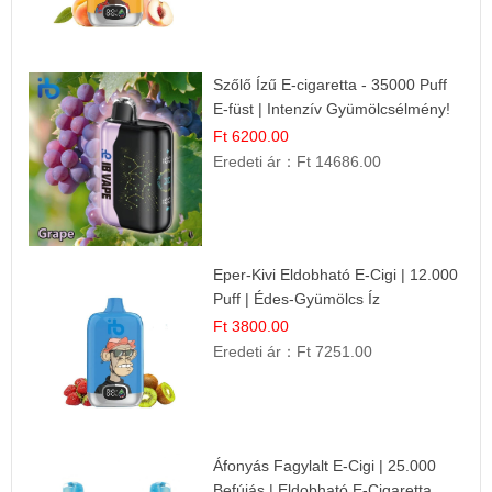
Szőlő Ízű E-cigaretta - 35000 Puff
E-füst | Intenzív Gyümölcsélmény!
Ft 6200.00
Eredeti ár：
Ft 14686.00
Eper-Kivi Eldobható E-Cigi | 12.000
Puff | Édes-Gyümölcs Íz
Ft 3800.00
Eredeti ár：
Ft 7251.00
Áfonyás Fagylalt E-Cigi | 25.000
Befújás | Eldobható E-Cigaretta