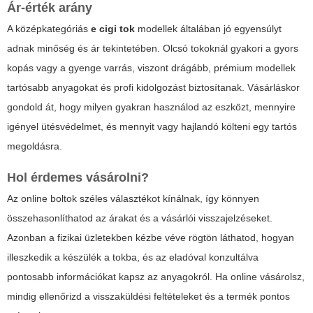
Ár-érték arány
A középkategóriás
e cigi tok
modellek általában jó egyensúlyt
adnak minőség és ár tekintetében. Olcsó tokoknál gyakori a gyors
kopás vagy a gyenge varrás, viszont drágább, prémium modellek
tartósabb anyagokat és profi kidolgozást biztosítanak. Vásárláskor
gondold át, hogy milyen gyakran használod az eszközt, mennyire
igényel ütésvédelmet, és mennyit vagy hajlandó költeni egy tartós
megoldásra.
Hol érdemes vásárolni?
Az online boltok széles választékot kínálnak, így könnyen
összehasonlíthatod az árakat és a vásárlói visszajelzéseket.
Azonban a fizikai üzletekben kézbe véve rögtön láthatod, hogyan
illeszkedik a készülék a tokba, és az eladóval konzultálva
pontosabb információkat kapsz az anyagokról. Ha online vásárolsz,
mindig ellenőrizd a visszaküldési feltételeket és a termék pontos