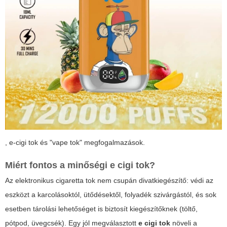
,
e-cigi tok
és "vape tok" megfogalmazások.
Miért fontos a minőségi
e cigi tok
?
Az elektronikus cigaretta tok nem csupán divatkiegészítő: védi az
eszközt a karcolásoktól, ütődésektől, folyadék szivárgástól, és sok
esetben tárolási lehetőséget is biztosít kiegészítőknek (töltő,
pótpod, üvegcsék). Egy jól megválasztott
e cigi tok
növeli a