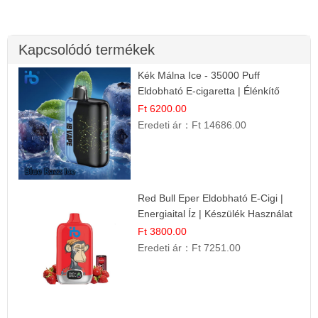
Kapcsolódó termékek
Kék Málna Ice - 35000 Puff
Eldobható E-cigaretta | Élénkítő
Gyümölcsös Frissesség!
Ft 6200.00
Eredeti ár：
Ft 14686.00
Red Bull Eper Eldobható E-Cigi |
Energiaital Íz | Készülék Használat
Ft 3800.00
Eredeti ár：
Ft 7251.00