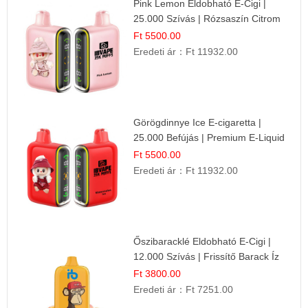
Pink Lemon Eldobható E-Cigi |
25.000 Szívás | Rózsaszín Citrom
Íz
Ft 5500.00
Eredeti ár：
Ft 11932.00
Görögdinnye Ice E-cigaretta |
25.000 Befújás | Premium E-Liquid
Ft 5500.00
Eredeti ár：
Ft 11932.00
Őszibaracklé Eldobható E-Cigi |
12.000 Szívás | Frissítő Barack Íz
Ft 3800.00
Eredeti ár：
Ft 7251.00