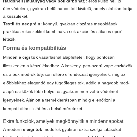
Hardshell (műanyag vagy polikarbonát):
erős külső héj, jó
ütésvédelem; gyakran belül habosított kivitelű, amely stabilan tartja
a készüléket.
Textil és neopré n:
könnyű, gyakran cipzáras megoldások;
praktikus rekeszekkel kombinálva sok akciós és stílusos opció
létezik.
Forma és kompatibilitás
Minden
e cigi tok
vásárlásnál alapfeltétel, hogy pontosan
illeszkedjen a készülékedhez. A keskeny, pen-szerű vape eszközök
és a box mod-ok teljesen eltérő elrendezést igényelnek: míg az
előbbiekhez elegendő egy függőleges tok, addig a nagyobb mod-
alapú eszközök több helyet és gyakran merevebb védelmet
igényelnek. Ajánlott a termékleírásban mindig ellenőrizni a
kompatibilitási listát és a belső méreteket.
Extra funkciók, amelyek megkönnyítik a mindennapokat
A modern
e cigi tok
modellek gyakran extra szolgáltatásokat