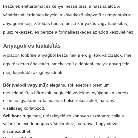
készülék élettartamát és kényelmessé teszi a használatot. A
vásárlásnál érdemes figyelni a következő alapvető szempontokra:
anyagminőség, záródás típusa, belső kártyázás vagy habosítás,
plusz rekeszek, és persze a formailleszkedés az adott készülékhez.
Anyagok és kialakítás
A piacon többféle anyagból készülnek a
e cigi tok
változatok. Íme
egy részletes áttekintés, amely segít eldönteni, melyik anyag felel
meg leginkább az igényeidnek:
Bőr (valódi vagy mű):
elegáns, sok esetben prémium
megjelenésű; a bőrtokok megfelelő védelmet nyújtanak a karcok
ellen, és gyakran tartalmaznak belső rekeszeket; hátrány:
vízállóság korlátozott.
Szilikon:
rugalmas, ütéselnyelő és könnyen tisztítható; tipikus
választás mindennapos védelemhez; hátránya, hogy idővel
elszíneződhet.