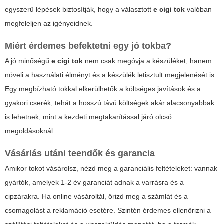
egyszerű lépések biztosítják, hogy a választott
e cigi tok
valóban
megfeleljen az igényeidnek.
Miért érdemes befektetni egy jó tokba?
A jó minőségű
e cigi tok
nem csak megóvja a készüléket, hanem
növeli a használati élményt és a készülék letisztult megjelenését is.
Egy megbízható tokkal elkerülhetők a költséges javítások és a
gyakori cserék, tehát a hosszú távú költségek akár alacsonyabbak
is lehetnek, mint a kezdeti megtakarítással járó olcsó
megoldásoknál.
Vásárlás utáni teendők és garancia
Amikor tokot vásárolsz, nézd meg a garanciális feltételeket: vannak
gyártók, amelyek 1-2 év garanciát adnak a varrásra és a
cipzárakra. Ha online vásároltál, őrizd meg a számlát és a
csomagolást a reklamáció esetére. Szintén érdemes ellenőrizni a