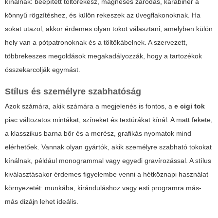
kínálnak: beépített töltőrekesz, mágneses záródás, karabiner a
könnyű rögzítéshez, és külön rekeszek az üvegflakonoknak. Ha
sokat utazol, akkor érdemes olyan tokot választani, amelyben külön
hely van a pótpatronoknak és a töltőkábelnek. A szervezett,
többrekeszes megoldások megakadályozzák, hogy a tartozékok
összekarcolják egymást.
Stílus és személyre szabhatóság
Azok számára, akik számára a megjelenés is fontos, a
e cigi tok
piac változatos mintákat, színeket és textúrákat kínál. A matt fekete,
a klasszikus barna bőr és a merész, grafikás nyomatok mind
elérhetőek. Vannak olyan gyártók, akik személyre szabható tokokat
kínálnak, például monogrammal vagy egyedi gravírozással. A stílus
kiválasztásakor érdemes figyelembe venni a hétköznapi használat
környezetét: munkába, kiránduláshoz vagy esti programra más-
más dizájn lehet ideális.