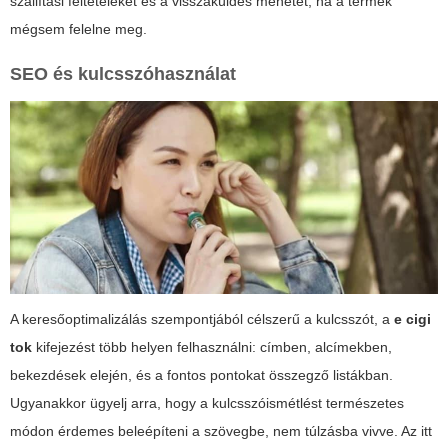
szállítási feltételeket és a visszaküldés menetét, ha a termék
mégsem felelne meg.
SEO és kulcsszóhasználat
A keresőoptimalizálás szempontjából célszerű a kulcsszót, a
e cigi
tok
kifejezést több helyen felhasználni: címben, alcímekben,
bekezdések elején, és a fontos pontokat összegző listákban.
Ugyanakkor ügyelj arra, hogy a kulcsszóismétlést természetes
módon érdemes beleépíteni a szövegbe, nem túlzásba vivve. Az itt