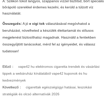
A: Szilikon tokot langyos, szappanos vízzel tisztítsd; bőrt speciális
bőrápoló szerekkel érdemes kezelni, és kerüld a túlzott víz
használatát.
Összegzés:
A jó
e cigi tok
választásával megóvhatod a
beruházást, növelheted a készülék élettartamát és stílusos
megjelenést biztosíthatsz magadnak. Használd a fentiekben
összegyűjtött tanácsokat, mérd fel az igényeidet, és válassz
tudatosan!
Előző：
vape42 hu elektromos cigaretta trendek és vásárlási
tippek a webáruház kínálatából vape42 kuponok és hu
kedvezmények
Következő：
cigarettak egészségügyi hatásai, leszokási
stratégiák és olcsó alternatívák 2026