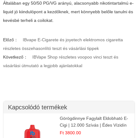
Általában egy 50/50 PG/VG arányú, alacsonyabb nikotintartalmú e-
liquid jó kiindulópont a kezdőknek, mert könnyebb belőle tanulni és
kevésbé terheli a coilokat.
Előző：
IBvape E-Cigarete és joyetech elektromos cigaretta
részletes összehasonlító teszt és vásárlási tippek
Következő：
IBVape Shop részletes voopoo vinci teszt és
vásárlási útmutató a legjobb ajánlatokkal
Kapcsolódó termékek
Görögdinnye Fagylalt Eldobható E-
Cigi | 12.000 Szívás | Édes Vízidín
Íz
Ft 3800.00