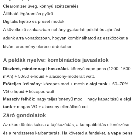
Clearomizer üveg, könnyű szétszerelés
Állítható légáramlás gyűrű
Digitális kijelző és preset módok
A következő szakaszban néhány gyakorlati példát és ajánlást
adunk arra vonatkozóan, hogyan kombinálhatod az eszközöket a
kívánt eredmény elérése érdekében.
A példák nyelve: kombinációs javaslatok
Diszkrét, mindennapi használat:
könnyű
vape pens
(1200–1600
mAh) + 50/50 e-liquid + alacsony-moderált watt.
Erőteljes ízélmény:
közepes mod + mesh
e cigi tank
+ 60–70%
VG e-liquid + közepes watt.
Masszív felhők:
nagy teljesítményű mod + nagy kapacitású
e cigi
tank
+ magas VG + alacsony ellenállású coil.
Záró gondolatok
Az okos döntés kulcsa a tájékozódás, a kompatibilitás ellenőrzése
és a rendszeres karbantartás. Ha követed a fentieket, a
vape pens