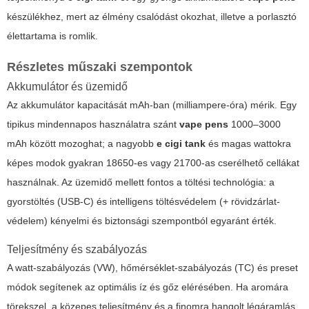
készülékhez, mert az élmény csalódást okozhat, illetve a porlasztó
élettartama is romlik.
Részletes műszaki szempontok
Akkumulátor és üzemidő
Az akkumulátor kapacitását mAh-ban (milliampere-óra) mérik. Egy
tipikus mindennapos használatra szánt
vape pens
1000–3000
mAh között mozoghat; a nagyobb
e cigi tank
és magas wattokra
képes modok gyakran 18650-es vagy 21700-as cserélhető cellákat
használnak. Az üzemidő mellett fontos a töltési technológia: a
gyorstöltés (USB-C) és intelligens töltésvédelem (+ rövidzárlat-
védelem) kényelmi és biztonsági szempontból egyaránt érték.
Teljesítmény és szabályozás
A watt-szabályozás (VW), hőmérséklet-szabályozás (TC) és preset
módok segítenek az optimális íz és gőz elérésében. Ha aromára
törekszel, a közepes teljesítmény és a finomra hangolt légáramlás