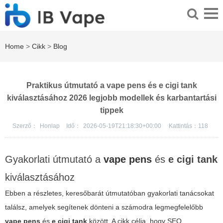
Home
>
Cikk
>
Blog
Praktikus útmutató a vape pens és e cigi tank
kiválasztásához 2026 legjobb modellek és karbantartási
tippek
Szerző：
Honlap
Idő：
2026-05-19T21:18:30+00:00
Kattintás：
118
Gyakorlati útmutató a
vape pens
és
e cigi tank
kiválasztásához
Ebben a részletes, keresőbarát útmutatóban gyakorlati tanácsokat
találsz, amelyek segítenek dönteni a számodra legmegfelelőbb
vape pens
és
e cigi tank
között. A cikk célja, hogy SEO