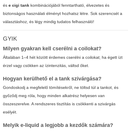
és
e cigi tank
kombinációjából fenntartható, élvezetes és
biztonságos használati élményt hozhatsz létre. Sok szerencsét a
választáshoz, és légy mindig tudatos felhasználó!
GYIK
Milyen gyakran kell cserélni a coilokat?
Általában 1–4 hét között érdemes cserélni a coilokat; ha égett ízt
érzel vagy csökken az ízintenzitás, váltsd őket.
Hogyan kerülhető el a tank szivárgása?
Gondoskodj a megfelelő tömítésekről, ne töltsd túl a tankot, és
győződj meg róla, hogy minden alkatrész helyesen van
összeszerelve. A rendszeres tisztítás is csökkenti a szivárgás
esélyét.
Melyik e-liquid a legjobb a kezdők számára?