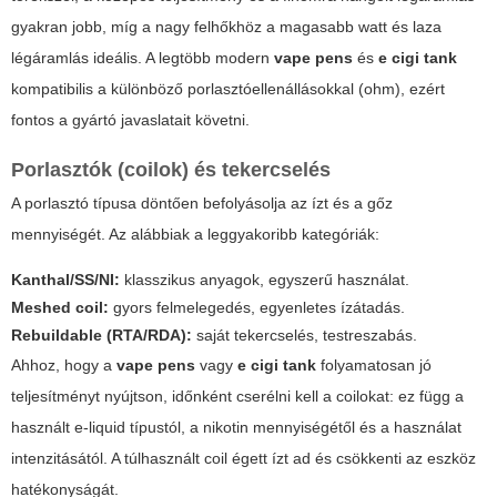
gyakran jobb, míg a nagy felhőkhöz a magasabb watt és laza
légáramlás ideális. A legtöbb modern
vape pens
és
e cigi tank
kompatibilis a különböző porlasztóellenállásokkal (ohm), ezért
fontos a gyártó javaslatait követni.
Porlasztók (coilok) és tekercselés
A porlasztó típusa döntően befolyásolja az ízt és a gőz
mennyiségét. Az alábbiak a leggyakoribb kategóriák:
Kanthal/SS/NI:
klasszikus anyagok, egyszerű használat.
Meshed coil:
gyors felmelegedés, egyenletes ízátadás.
Rebuildable (RTA/RDA):
saját tekercselés, testreszabás.
Ahhoz, hogy a
vape pens
vagy
e cigi tank
folyamatosan jó
teljesítményt nyújtson, időnként cserélni kell a coilokat: ez függ a
használt e-liquid típustól, a nikotin mennyiségétől és a használat
intenzitásától. A túlhasznált coil égett ízt ad és csökkenti az eszköz
hatékonyságát.