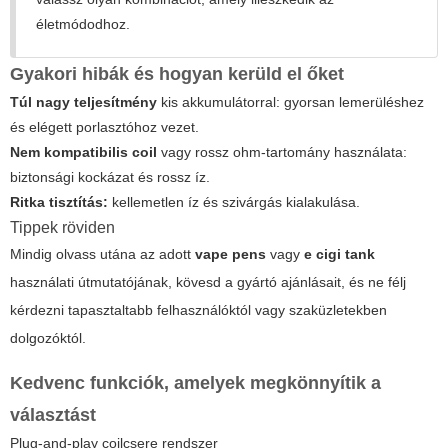
életmódodhoz.
Gyakori hibák és hogyan kerüld el őket
Túl nagy teljesítmény
kis akkumulátorral: gyorsan lemerüléshez
és elégett porlasztóhoz vezet.
Nem kompatibilis coil
vagy rossz ohm-tartomány használata:
biztonsági kockázat és rossz íz.
Ritka tisztítás:
kellemetlen íz és szivárgás kialakulása.
Tippek röviden
Mindig olvass utána az adott
vape pens
vagy
e cigi tank
használati útmutatójának, kövesd a gyártó ajánlásait, és ne félj
kérdezni tapasztaltabb felhasználóktól vagy szaküzletekben
dolgozóktól.
Kedvenc funkciók, amelyek megkönnyítik a
választást
Plug-and-play coilcsere rendszer