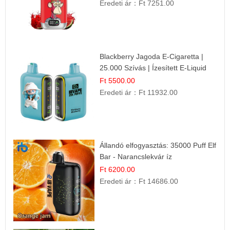
Eredeti ár：
Ft 7251.00
Blackberry Jagoda E-Cigaretta |
25.000 Szívás | Ízesített E-Liquid
Ft 5500.00
Eredeti ár：
Ft 11932.00
Állandó elfogyasztás: 35000 Puff Elf
Bar - Narancslekvár íz
Ft 6200.00
Eredeti ár：
Ft 14686.00