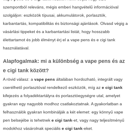
szempontból releváns, mégis emberi hangvételű információval
szolgáljon: eszközök típusai, akkumulátorok, porlasztók,
karbantartás, kompatibilitás és biztonsági ajánlások. Olvasd végig a
vásárlási tippeket és a karbantartási listát, hogy hosszabb
élettartamot és jobb élményt érj el a
vape pens
és
e cigi tank
használatával.
Alapfogalmak: mi a különbség a
vape pens
és az
e cigi tank
között?
A rövid válasz: a
vape pens
általában hordozható, integrált vagy
cserélhető porlasztóval rendelkező eszközök, míg az
e cigi tank
kifejezés a folyadéktartályra és porlasztóegységre utal, amelyet
gyakran egy nagyobb modhoz csatlakoztatnak. A gyakorlatban a
felhasználók gyakran kombinálják a két elemet: egy könnyű
vape
pen
belsejébe is tehetnek
e cigi tank
-et, vagy nagy teljesítményű
modokhoz vásárolnak speciális
e cigi tank
-eket.