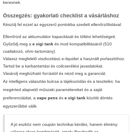
keresnek.
Összegzés: gyakorlati checklist a vásárláshoz
Készülj fel ezzel az egyszerű pontokba szedett ellenőrzőlistával:
Ellenőrizd az akkumulátor kapacitását és töltési lehetőségeit.
Győződj meg a
e cigi tank
és mod kompatibilitásáról (510
csatlakozó, ohm-tartomány).
Válassz megfelelő viszkozitású e-liquidet a használt porlasztóhoz.
Tartsd be a karbantartási és coilcserélési javaslatokat.
Vásárolj megbízható forrástól és nézd meg a garanciát.
Az intelligens választás kulcsa a tájékozódás és a tesztelés: ha
megérted alapvető műszaki paramétereket és a saját
preferenciáidat, a
vape pens
és
e cigi tank
közötti döntés
egyszerűbbé válik.
A jó eszköz nem csupán technikai kérdés, hanem élmény:
válassz olyan kombinációt, amely illeszkedik az