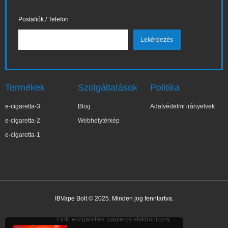
Postafiók / Telefon
Termékek
Szolgáltatások
Politika
e-cigaretta-3
Blog
Adatvédelmi irányelvek
e-cigaretta-2
Webhelytérkép
e-cigaretta-1
IBVape Bolt © 2025. Minden jog fenntartva.
✕
Joa***a
Nemrég vásárolt
Link:
e-cigarettes
papieros elektroniczny