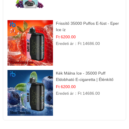
Frissítő 35000 Puffos E-füst - Eper
Ice íz
Ft 6200.00
Eredeti ár：
Ft 14686.00
Kék Málna Ice - 35000 Puff
Eldobható E-cigaretta | Élénkítő
Gyümölcsös Frissesség!
Ft 6200.00
Eredeti ár：
Ft 14686.00