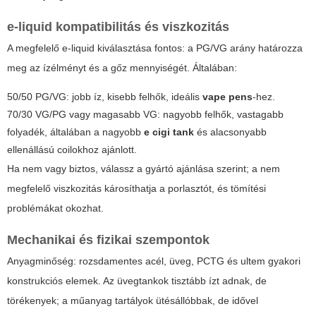
e-liquid kompatibilitás és viszkozitás
A megfelelő e-liquid kiválasztása fontos: a PG/VG arány határozza
meg az ízélményt és a gőz mennyiségét. Általában:
50/50 PG/VG: jobb íz, kisebb felhők, ideális
vape pens
-hez.
70/30 VG/PG vagy magasabb VG: nagyobb felhők, vastagabb
folyadék, általában a nagyobb
e cigi tank
és alacsonyabb
ellenállású coilokhoz ajánlott.
Ha nem vagy biztos, válassz a gyártó ajánlása szerint; a nem
megfelelő viszkozitás károsíthatja a porlasztót, és tömítési
problémákat okozhat.
Mechanikai és fizikai szempontok
Anyagminőség: rozsdamentes acél, üveg, PCTG és ultem gyakori
konstrukciós elemek. Az üvegtankok tisztább ízt adnak, de
törékenyek; a műanyag tartályok ütésállóbbak, de idővel