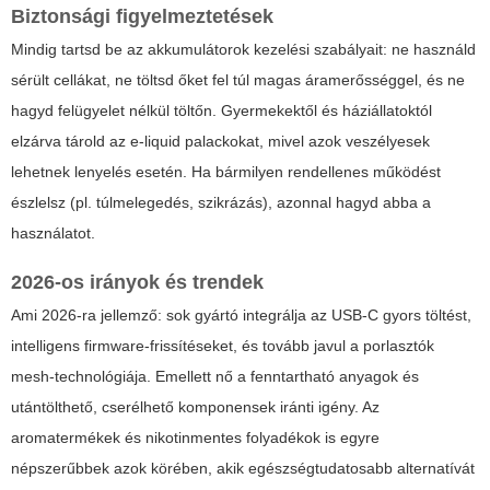
Biztonsági figyelmeztetések
Mindig tartsd be az akkumulátorok kezelési szabályait: ne használd
sérült cellákat, ne töltsd őket fel túl magas áramerősséggel, és ne
hagyd felügyelet nélkül töltőn. Gyermekektől és háziállatoktól
elzárva tárold az e-liquid palackokat, mivel azok veszélyesek
lehetnek lenyelés esetén. Ha bármilyen rendellenes működést
észlelsz (pl. túlmelegedés, szikrázás), azonnal hagyd abba a
használatot.
2026-os irányok és trendek
Ami 2026-ra jellemző: sok gyártó integrálja az USB-C gyors töltést,
intelligens firmware-frissítéseket, és tovább javul a porlasztók
mesh-technológiája. Emellett nő a fenntartható anyagok és
utántölthető, cserélhető komponensek iránti igény. Az
aromatermékek és nikotinmentes folyadékok is egyre
népszerűbbek azok körében, akik egészségtudatosabb alternatívát