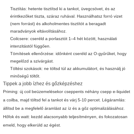
Tisztítás: hetente tisztítsd ki a tankot, üvegcsövet, és az
érintkezőket tiszta, száraz ruhával. Használhatsz forró vizet
(nem forrást) és alkoholmentes tisztítót a beragadt
maradványok eltávolításához.
Coilcsere: cseréld a porlasztót 1–4 hét között, használati
intenzitástól függően.
Tömítések ellenőrzése: időnként cseréld az O-gyűrűket, hogy
megelőzd a szivárgást.
Töltési szokások: ne töltsd túl az akkumulátort, és használj jó
minőségű töltőt.
Tippek a jobb ízhez és gőzképzéshez
Priming: új coil beüzemelésekor cseppents néhány csepp e-liquidet
a coilba, majd töltsd fel a tankot és várj 5-10 percet. Légáramlás:
állítsd be a megfelelő áramlást az íz és a gőz optimalizálásához.
Hőfok és watt: kezdd alacsonyabb teljesítményen, és fokozatosan
emeld, hogy elkerüld az égést.