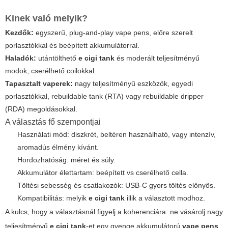
Kinek való melyik?
Kezdők:
egyszerű, plug-and-play
vape pens
, előre szerelt
porlasztókkal és beépített akkumulátorral.
Haladók:
utántölthető
e cigi tank
és moderált teljesítményű
modok, cserélhető coilokkal.
Tapasztalt vaperek:
nagy teljesítményű eszközök, egyedi
porlasztókkal, rebuildable tank (RTA) vagy rebuildable dripper
(RDA) megoldásokkal.
A választás fő szempontjai
Használati mód: diszkrét, beltéren használható, vagy intenzív,
aromadús élmény kívánt.
Hordozhatóság: méret és súly.
Akkumulátor élettartam: beépített vs cserélhető cella.
Töltési sebesség és csatlakozók: USB-C gyors töltés előnyös.
Kompatibilitás: melyik
e cigi tank
illik a választott modhoz.
A kulcs, hogy a választásnál figyelj a koherenciára: ne vásárolj nagy
teljesítményű
e cigi tank
-et egy gyenge akkumulátorú
vape pens