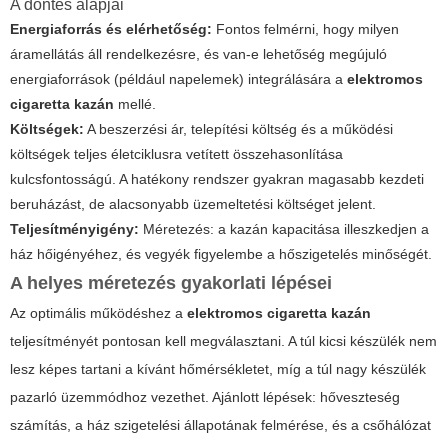
A döntés alapjai
Energiaforrás és elérhetőség:
Fontos felmérni, hogy milyen
áramellátás áll rendelkezésre, és van-e lehetőség megújuló
energiaforrások (például napelemek) integrálására a
elektromos
cigaretta kazán
mellé.
Költségek:
A beszerzési ár, telepítési költség és a működési
költségek teljes életciklusra vetített összehasonlítása
kulcsfontosságú. A hatékony rendszer gyakran magasabb kezdeti
beruházást, de alacsonyabb üzemeltetési költséget jelent.
Teljesítményigény:
Méretezés: a kazán kapacitása illeszkedjen a
ház hőigényéhez, és vegyék figyelembe a hőszigetelés minőségét.
A
helyes méretezés
gyakorlati lépései
Az optimális működéshez a
elektromos cigaretta kazán
teljesítményét pontosan kell megválasztani. A túl kicsi készülék nem
lesz képes tartani a kívánt hőmérsékletet, míg a túl nagy készülék
pazarló üzemmódhoz vezethet. Ajánlott lépések: hőveszteség
számítás, a ház szigetelési állapotának felmérése, és a csőhálózat