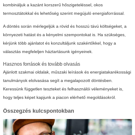
kombináljuk a kazánt korszerű hőszigeteléssel, okos
termosztátokkal és lehetőség szerint megújuló energiaforrással.
A döntés során mérlegeljük a rövid és hosszú távú költségeket, a
környezeti hatást és a kényelmi szempontokat is. Ha szükséges,
kérjünk több ajánlatot és konzultáljunk szakértőkkel, hogy a
választás megfeleljen háztartásunk igényeinek.
Hasznos források és tovább olvasás
Ajánlott szakmai oldalak, műszaki leírások és energiatakarékossági
tanulmányok elolvasása segít a megalapozott döntésben.
Keressünk független teszteket és felhasználói véleményeket is,
hogy teljes képet kapjunk a piacon elérhető megoldásokról.
Összegzés kulcspontokban