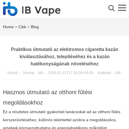
Home
>
Cikk
>
Blog
Praktikus útmutató az elektromos cigaretta kazán
kiválasztásához, telepítéséhez és a kazán
hatékonyságának növeléséhez
Szerző：
Honlap
Idő：
2026-01-12T17:38:26+00:00
Kattintás：
166
Hasznos útmutató az otthoni fűtési
megoldásokhoz
Ez a részletes útmutató gyakorlati tanácsokat ad az otthoni fűtés
korszerűsítéséhez, különös tekintettel azokra a megoldásokra,
amelyek környezettudatos és energiahatékony működést