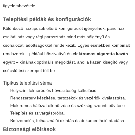
figyelembevétele.
Telepítési példák és konfigurációk
Különböző háztípusok eltérő konfigurációt igényelnek: panelház,
családi ház vagy régi parasztház mind más hőigényű és
csőhálózati adottságokkal rendelkezik. Egyes esetekben kombinált
rendszerek – például hőszivattyú és
elektromos cigaretta kazán
együtt – kínálnak optimális megoldást, ahol a kazán kisegítő vagy
csúcsfűtési szerepet tölt be.
Tipikus telepítési séma
Helyszíni felmérés és hőveszteség-kalkuláció.
Rendszerterv készítése, tartozékok és vezérlők kiválasztása.
Elektromos hálózat ellenőrzése és szükség szerinti bővítése.
Telepítés és szivárgáspróba.
Beüzemelés, felhasználói oktatás és dokumentáció átadása.
Biztonsági előírások