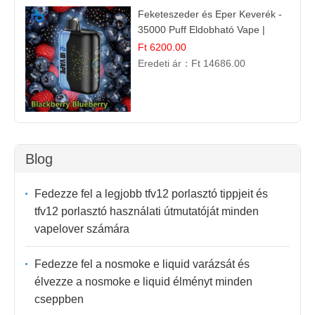
Feketeszeder és Eper Keverék -
35000 Puff Eldobható Vape |
Ízletes Gyümölcsökombináció!
Ft 6200.00
Eredeti ár：
Ft 14686.00
Blog
Fedezze fel a legjobb tfv12 porlasztó tippjeit és
tfv12 porlasztó használati útmutatóját minden
vapelover számára
Fedezze fel a nosmoke e liquid varázsát és
élvezze a nosmoke e liquid élményt minden
cseppben