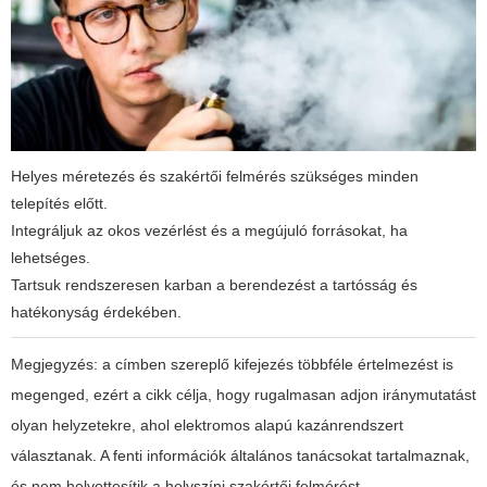
Helyes méretezés és szakértői felmérés szükséges minden
telepítés előtt.
Integráljuk az okos vezérlést és a megújuló forrásokat, ha
lehetséges.
Tartsuk rendszeresen karban a berendezést a tartósság és
hatékonyság érdekében.
Megjegyzés: a címben szereplő kifejezés többféle értelmezést is
megenged, ezért a cikk célja, hogy rugalmasan adjon iránymutatást
olyan helyzetekre, ahol elektromos alapú kazánrendszert
választanak. A fenti információk általános tanácsokat tartalmaznak,
és nem helyettesítik a helyszíni szakértői felmérést.