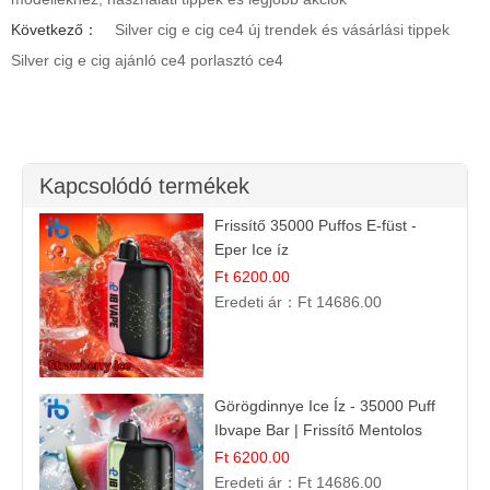
Következő：
Silver cig e cig ce4 új trendek és vásárlási tippek
Silver cig e cig ajánló ce4 porlasztó ce4
Kapcsolódó termékek
Frissítő 35000 Puffos E-füst -
Eper Ice íz
Ft 6200.00
Eredeti ár：
Ft 14686.00
Görögdinnye Ice Íz - 35000 Puff
Ibvape Bar | Frissítő Mentolos
Élmény!
Ft 6200.00
Eredeti ár：
Ft 14686.00