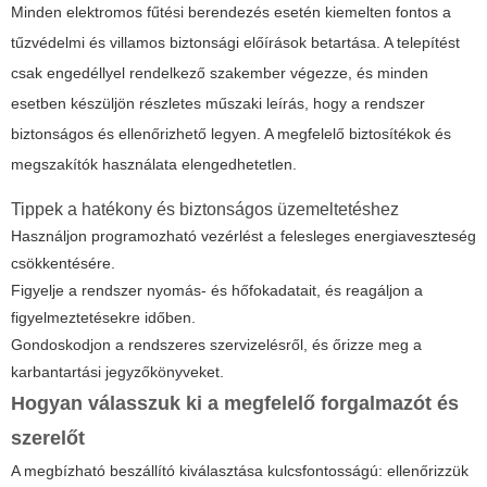
Minden elektromos fűtési berendezés esetén kiemelten fontos a
tűzvédelmi és villamos biztonsági előírások betartása. A telepítést
csak engedéllyel rendelkező szakember végezze, és minden
esetben készüljön részletes műszaki leírás, hogy a rendszer
biztonságos és ellenőrizhető legyen. A megfelelő biztosítékok és
megszakítók használata elengedhetetlen.
Tippek a hatékony és biztonságos üzemeltetéshez
Használjon programozható vezérlést a felesleges energiaveszteség
csökkentésére.
Figyelje a rendszer nyomás- és hőfokadatait, és reagáljon a
figyelmeztetésekre időben.
Gondoskodjon a rendszeres szervizelésről, és őrizze meg a
karbantartási jegyzőkönyveket.
Hogyan válasszuk ki a megfelelő forgalmazót és
szerelőt
A megbízható beszállító kiválasztása kulcsfontosságú: ellenőrizzük