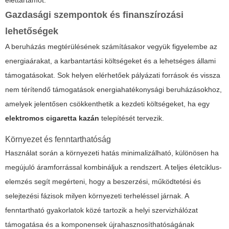
Gazdasági szempontok és finanszírozási
lehetőségek
A beruházás megtérülésének számításakor vegyük figyelembe az
energiaárakat, a karbantartási költségeket és a lehetséges állami
támogatásokat. Sok helyen elérhetőek pályázati források és vissza
nem térítendő támogatások energiahatékonysági beruházásokhoz,
amelyek jelentősen csökkenthetik a kezdeti költségeket, ha egy
elektromos cigaretta kazán
telepítését tervezik.
Környezet és fenntarthatóság
Használat során a környezeti hatás minimalizálható, különösen ha
megújuló áramforrással kombináljuk a rendszert. A teljes életciklus-
elemzés segít megérteni, hogy a beszerzési, működtetési és
selejtezési fázisok milyen környezeti terheléssel járnak. A
fenntartható gyakorlatok közé tartozik a helyi szervizhálózat
támogatása és a komponensek újrahasznosíthatóságának