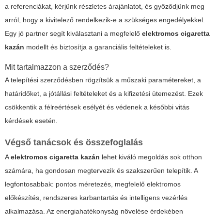
a referenciákat, kérjünk részletes árajánlatot, és győződjünk meg
arról, hogy a kivitelező rendelkezik-e a szükséges engedélyekkel.
Egy jó partner segít kiválasztani a megfelelő
elektromos cigaretta
kazán
modellt és biztosítja a garanciális feltételeket is.
Mit tartalmazzon a szerződés?
A telepítési szerződésben rögzítsük a műszaki paramétereket, a
határidőket, a jótállási feltételeket és a kifizetési ütemezést. Ezek
csökkentik a félreértések esélyét és védenek a későbbi vitás
kérdések esetén.
Végső tanácsok és összefoglalás
A
elektromos cigaretta kazán
lehet kiváló megoldás sok otthon
számára, ha gondosan megtervezik és szakszerűen telepítik. A
legfontosabbak: pontos méretezés, megfelelő elektromos
előkészítés, rendszeres karbantartás és intelligens vezérlés
alkalmazása. Az energiahatékonyság növelése érdekében