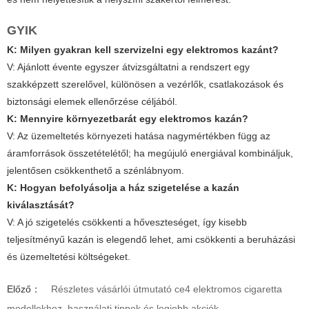
GYIK
K: Milyen gyakran kell szervizelni egy elektromos kazánt?
V: Ajánlott évente egyszer átvizsgáltatni a rendszert egy
szakképzett szerelővel, különösen a vezérlők, csatlakozások és
biztonsági elemek ellenőrzése céljából.
K: Mennyire környezetbarát egy elektromos kazán?
V: Az üzemeltetés környezeti hatása nagymértékben függ az
áramforrások összetételétől; ha megújuló energiával kombináljuk,
jelentősen csökkenthető a szénlábnyom.
K: Hogyan befolyásolja a ház szigetelése a kazán
kiválasztását?
V: A jó szigetelés csökkenti a hőveszteséget, így kisebb
teljesítményű kazán is elegendő lehet, ami csökkenti a beruházási
és üzemeltetési költségeket.
Előző：
Részletes vásárlói útmutató ce4 elektromos cigaretta
modellekhez, használati tippek és legjobb akciók