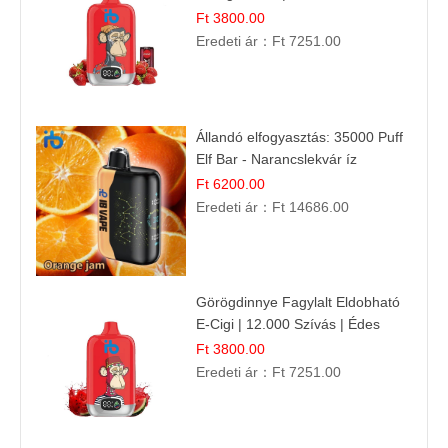
Használat
Ft 3800.00
Eredeti ár：
Ft 7251.00
Állandó elfogyasztás: 35000 Puff
Elf Bar - Narancslekvár íz
Ft 6200.00
Eredeti ár：
Ft 14686.00
Görögdinnye Fagylalt Eldobható
E-Cigi | 12.000 Szívás | Édes
Vízidín Íz
Ft 3800.00
Eredeti ár：
Ft 7251.00