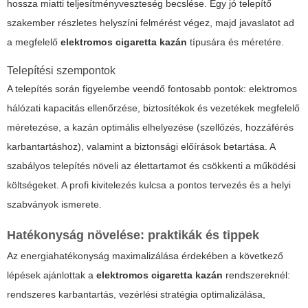
hossza miatti teljesítményveszteség becslése. Egy jó telepítő
szakember részletes helyszíni felmérést végez, majd javaslatot ad
a megfelelő
elektromos cigaretta kazán
típusára és méretére.
Telepítési szempontok
A telepítés során figyelembe veendő fontosabb pontok: elektromos
hálózati kapacitás ellenőrzése, biztosítékok és vezetékek megfelelő
méretezése, a kazán optimális elhelyezése (szellőzés, hozzáférés
karbantartáshoz), valamint a biztonsági előírások betartása. A
szabályos telepítés növeli az élettartamot és csökkenti a működési
költségeket. A profi kivitelezés kulcsa a pontos tervezés és a helyi
szabványok ismerete.
Hatékonyság növelése: praktikák és tippek
Az energiahatékonyság maximalizálása érdekében a következő
lépések ajánlottak a
elektromos cigaretta kazán
rendszereknél:
rendszeres karbantartás, vezérlési stratégia optimalizálása,