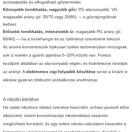
aromaátadás és elfogadható gőztermelés.
Könnyebb torokhatás, nagyobb gőz:
PG alacsonyabb, VG
magasabb arány (pl. 30/70 vagy 20/80) — a
gőzrajongóknak
kedvez.
Erősebb torokhatás, intenzívebb íz:
magasabb PG arány (pl.
60/40) — ha a torokhangot és az ízélményt szeretnénk fokozni.
Az aroma koncentrációk típikusan széles tartományban mozognak;
sok íz esetén a gyártó ajánlása 5–20% között van. Fontos:
kezdjünk általában az alacsonyabb végén, és kísérletezve növeljük
az arányt. A
elektromos cigi folyadék készítése
során a kívánt íz
elérése gyakran többszöri próbálkozás eredménye.
A nikotin kérdése
Ha valaki nikotinos oldatot szeretne használni, erősen javasolt előre
elkészített, ismert koncentrációjú nikotinoldatot vásárolni
megbízható forrásból, és egy online nikotin-calculatort használni a