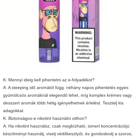
K: Mennyi ideig kell pihentetni az e-folyadékot?
A: A steeping idő aromától függ: néhány napos pihentetés egyes
gyümölcsös aromáknál elegendő lehet, míg komplex krémes vagy
desszert aromák több hétig igényelhetnek érlelést. Tesztelj kis
adagokkal.
K: Biztonságos-e nikotint használni otthon?
A: Ha nikotint használsz, csak megbízható, ismert koncentrációjú
készítményt használj, viselj védőkesztyűt, és gondoskodj a szoros,