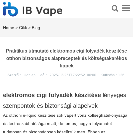
Home
>
Cikk
>
Blog
Praktikus útmutató elektromos cigi folyadék készítése
otthon biztonságos alapreceptek és költségtakarékos
tippek
Szerző：
Honlap
Idő：
2025-12-25T17:22:52+00:00
Kattintás：
126
elektromos cigi folyadék készítése
lényeges
szempontok és biztonsági alapelvek
Az otthoni e-liquid készítése sok vapert vonz költséghatékonysága
és testreszabhatósága miatt, de fontos, hogy a folyamatot
tudatosan és biztonságosan közelítsük meg. Ebben az