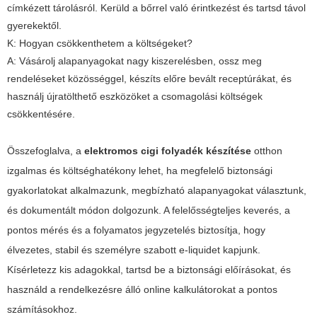
címkézett tárolásról. Kerüld a bőrrel való érintkezést és tartsd távol
gyerekektől.
K: Hogyan csökkenthetem a költségeket?
A: Vásárolj alapanyagokat nagy kiszerelésben, ossz meg
rendeléseket közösséggel, készíts előre bevált receptúrákat, és
használj újratölthető eszközöket a csomagolási költségek
csökkentésére.
Összefoglalva, a
elektromos cigi folyadék készítése
otthon
izgalmas és költséghatékony lehet, ha megfelelő biztonsági
gyakorlatokat alkalmazunk, megbízható alapanyagokat választunk,
és dokumentált módon dolgozunk. A felelősségteljes keverés, a
pontos mérés és a folyamatos jegyzetelés biztosítja, hogy
élvezetes, stabil és személyre szabott e-liquidet kapjunk.
Kísérletezz kis adagokkal, tartsd be a biztonsági előírásokat, és
használd a rendelkezésre álló online kalkulátorokat a pontos
számításokhoz.