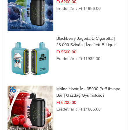
Gyümölcsös Frissesség!
Ft 6200.00
Eredeti ár：
Ft 14686.00
Blackberry Jagoda E-Cigaretta |
25.000 Szívás | Ízesített E-Liquid
Ft 5500.00
Eredeti ár：
Ft 11932.00
Málnalekvár Íz - 35000 Puff Ibvape
Bar | Gazdag Gyümölcsös
Ízélmény!
Ft 6200.00
Eredeti ár：
Ft 14686.00