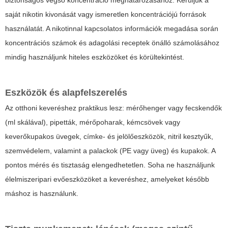
biztonságos végső koncentráció meghatározásához. Kerüljük a
saját nikotin kivonását vagy ismeretlen koncentrációjú források
használatát. A nikotinnal kapcsolatos információk megadása során
koncentrációs számok és adagolási receptek önálló számolásához
mindig használjunk hiteles eszközöket és körültekintést.
Eszközök és alapfelszerelés
Az otthoni keveréshez praktikus lesz: mérőhenger vagy fecskendők
(ml skálával), pipetták, mérőpoharak, kémcsövek vagy
keverőkupakos üvegek, címke- és jelölőeszközök, nitril kesztyűk,
szemvédelem, valamint a palackok (PE vagy üveg) és kupakok. A
pontos mérés és tisztaság elengedhetetlen. Soha ne használjunk
élelmiszeripari evőeszközöket a keveréshez, amelyeket később
máshoz is használunk.