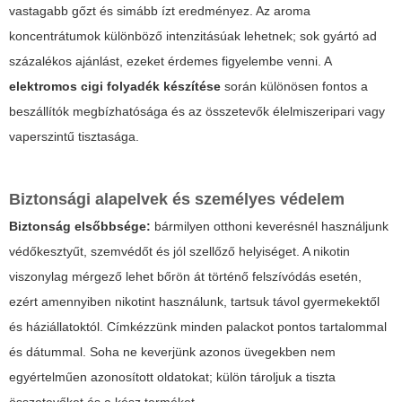
vastagabb gőzt és simább ízt eredményez. Az aroma
koncentrátumok különböző intenzitásúak lehetnek; sok gyártó ad
százalékos ajánlást, ezeket érdemes figyelembe venni. A
elektromos cigi folyadék készítése
során különösen fontos a
beszállítók megbízhatósága és az összetevők élelmiszeripari vagy
vaperszintű tisztasága.
Biztonsági alapelvek és személyes védelem
Biztonság elsőbbsége:
bármilyen otthoni keverésnél használjunk
védőkesztyűt, szemvédőt és jól szellőző helyiséget. A nikotin
viszonylag mérgező lehet bőrön át történő felszívódás esetén,
ezért amennyiben nikotint használunk, tartsuk távol gyermekektől
és háziállatoktól. Címkézzünk minden palackot pontos tartalommal
és dátummal. Soha ne keverjünk azonos üvegekben nem
egyértelműen azonosított oldatokat; külön tároljuk a tiszta