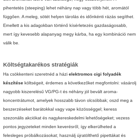
pihentetés (steeping) lehet néhány nap vagy több hét, aromától
függően. A meleg, sötét helyen tárolás és időnkénti rázás segíthet.
Emellett a kis adagokban történő kísérletezés gazdaságosabb,
mert így kevesebb alapanyag megy kárba, ha egy kombináció nem
válik be.
Költségtakarékos stratégiák
Ha csökkenteni szeretnéd a házi
elektromos cigi folyadék
készítése
költségeit, érdemes a következőket megfontolni: vásárolj
nagyobb kiszerelésű VG/PG-t és néhány jól bevált aroma-
koncentrátumot, amelyek hosszabb távon olcsóbbak; oszd meg a
beszerzéseket barátokkal vagy vape közösséggel; keress
szezonális akciókat és nagykereskedelmi lehetőségeket; vezess
pontos jegyzeteket minden keverésről, így elkerülheted a
felesleges próbálkozásokat; használj újratölthető pipettákat és