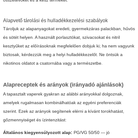
összetevőket és a kész terméket.
Alapvető tárolási és hulladékkezelési szabályok
Tároljuk az alapanyagokat eredeti, gyermekzáras palackban, hűvös
és sötét helyen. A használt porlasztókat, szivacsokat és nitril
kesztyűket az előírásoknak megfelelően dobjuk ki; ha nem vagyunk
biztosak, kérdezzük meg a helyi hulladékkezelőt. Ne öntsük a
nikotinos oldatot a csatornába vagy a természetbe.
Alapreceptek és arányok (irányadó ajánlások)
A tapasztalt vaperek gyakran az alábbi arányokkal dolgoznak,
amelyek rugalmasan kombinálhatóak az egyéni preferenciák
szerint. Ezek az arányok segítenek elérni a kívánt torokhatást,
gőzmennyiséget és ízintenzitást:
Általános kiegyensúlyozott alap:
PG/VG 50/50 — jó