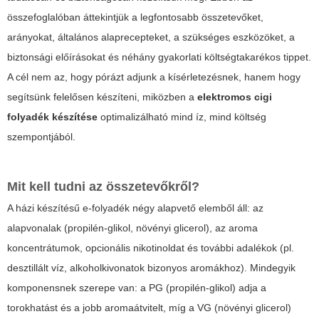
összefoglalóban áttekintjük a legfontosabb összetevőket,
arányokat, általános alaprecepteket, a szükséges eszközöket, a
biztonsági előírásokat és néhány gyakorlati költségtakarékos tippet.
A cél nem az, hogy pórázt adjunk a kísérletezésnek, hanem hogy
segítsünk felelősen készíteni, miközben a
elektromos cigi
folyadék készítése
optimalizálható mind íz, mind költség
szempontjából.
Mit kell tudni az összetevőkről?
A házi készítésű e-folyadék négy alapvető elemből áll: az
alapvonalak (propilén-glikol, növényi glicerol), az aroma
koncentrátumok, opcionális nikotinoldat és további adalékok (pl.
desztillált víz, alkoholkivonatok bizonyos aromákhoz). Mindegyik
komponensnek szerepe van: a PG (propilén-glikol) adja a
torokhatást és a jobb aromaátvitelt, míg a VG (növényi glicerol)