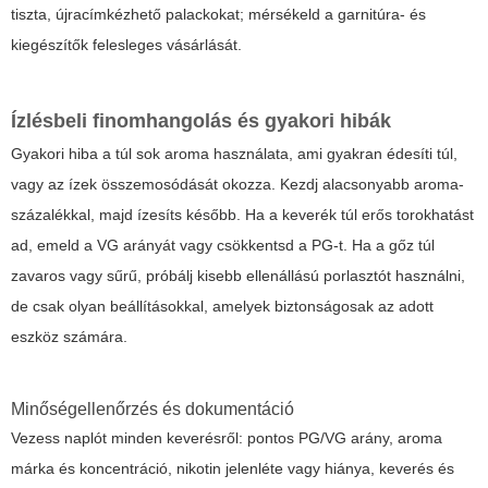
tiszta, újracímkézhető palackokat; mérsékeld a garnitúra- és
kiegészítők felesleges vásárlását.
Ízlésbeli finomhangolás és gyakori hibák
Gyakori hiba a túl sok aroma használata, ami gyakran édesíti túl,
vagy az ízek összemosódását okozza. Kezdj alacsonyabb aroma-
százalékkal, majd ízesíts később. Ha a keverék túl erős torokhatást
ad, emeld a VG arányát vagy csökkentsd a PG-t. Ha a gőz túl
zavaros vagy sűrű, próbálj kisebb ellenállású porlasztót használni,
de csak olyan beállításokkal, amelyek biztonságosak az adott
eszköz számára.
Minőségellenőrzés és dokumentáció
Vezess naplót minden keverésről: pontos PG/VG arány, aroma
márka és koncentráció, nikotin jelenléte vagy hiánya, keverés és