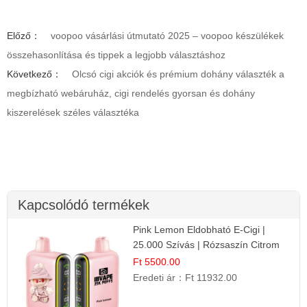
Előző：
voopoo vásárlási útmutató 2025 – voopoo készülékek
összehasonlítása és tippek a legjobb választáshoz
Következő：
Olcsó cigi akciók és prémium dohány választék a
megbízható webáruház, cigi rendelés gyorsan és dohány
kiszerelések széles választéka
Kapcsolódó termékek
Pink Lemon Eldobható E-Cigi |
25.000 Szívás | Rózsaszín Citrom
Íz
Ft 5500.00
Eredeti ár：
Ft 11932.00