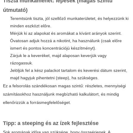
Tiszta munkamenet: lépések (magas szintű
útmutató)
Teremtsünk tiszta, jól szellőző munkaterületet, és helyezzünk ki
minden eszközt előre.
Mérjük ki az alapokat és aromákat a kívánt arányok szerint.
Óvatosan adjuk hozzá a nikotint, ha használunk (csak előre
ismert és pontos koncentrációjú készítményt).
Zárjuk le a keveréket, majd alaposan keverjük vagy
rázogassuk.
Jelöljük fel a kész palackot tartalom és keverési dátum szerint,
majd hagyjuk pihentetni (steep), ha szükséges.
Ez a felsorolás szándékosan magas szintű: részletes, mennyiségi
számításokhoz használjunk megbízható kalkulátort, és mindig
ellenőrizzük a forrásmegfelelőséget.
Tipp: a steeping és az ízek fejlesztése
Sok aromának időre van szüksége, hogy összeérjenek. A