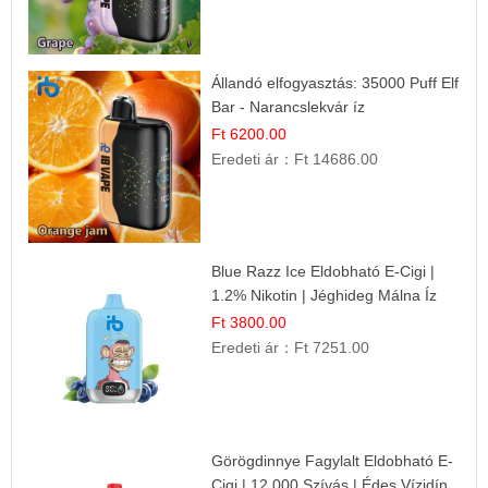
Állandó elfogyasztás: 35000 Puff Elf
Bar - Narancslekvár íz
Ft 6200.00
Eredeti ár：
Ft 14686.00
Blue Razz Ice Eldobható E-Cigi |
1.2% Nikotin | Jéghideg Málna Íz
Ft 3800.00
Eredeti ár：
Ft 7251.00
Görögdinnye Fagylalt Eldobható E-
Cigi | 12.000 Szívás | Édes Vízidín