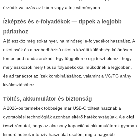
érződik változás az ízben vagy a teljesítményben.
Ízképzés és e-folyadékok — tippek a legjobb
párlathoz
A jó eszköz még sokat nyer, ha minőségi e-folyadékot használsz. A
nikotinsók és a szabadbázisú nikotin közötti különbség különösen
fontos pod rendszereknél. Egy független
e cigi teszt
elemzi, hogy
mely eszközök mely típusú folyadékokkal működnek a legjobban,
és ad tanácsot az ízek kombinálásához, valamint a VG/PG arány
kiválasztásához.
Töltés, akkumulátor és biztonság
A 2026-os termékek többsége már USB-C töltést használ; a
gyorstöltési technológiák azonban eltérő hatékonyságúak. A
e cigi
teszt
rámutat, hogy az alacsony kapacitású akkumulátorok gyorsan
kimerülhetnek intenzív használat esetén, míg a nagyobb