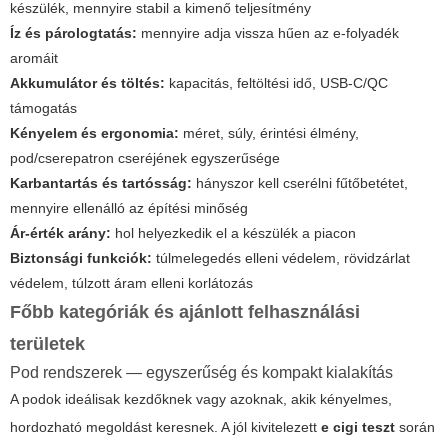
készülék, mennyire stabil a kimenő teljesítmény
Íz és párologtatás:
mennyire adja vissza hűen az e-folyadék
aromáit
Akkumulátor és töltés:
kapacitás, feltöltési idő, USB-C/QC
támogatás
Kényelem és ergonomia:
méret, súly, érintési élmény,
pod/cserepatron cseréjének egyszerűsége
Karbantartás és tartósság:
hányszor kell cserélni fűtőbetétet,
mennyire ellenálló az építési minőség
Ár-érték arány:
hol helyezkedik el a készülék a piacon
Biztonsági funkciók:
túlmelegedés elleni védelem, rövidzárlat
védelem, túlzott áram elleni korlátozás
Főbb kategóriák és ajánlott felhasználási
területek
Pod rendszerek — egyszerűség és kompakt kialakítás
A podok ideálisak kezdőknek vagy azoknak, akik kényelmes,
hordozható megoldást keresnek. A jól kivitelezett
e cigi teszt
során