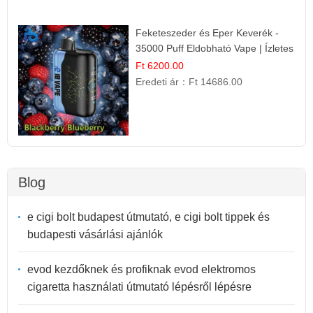
Feketeszeder és Eper Keverék -
35000 Puff Eldobható Vape | Ízletes
Gyümölcsökombináció!
Ft 6200.00
Eredeti ár：
Ft 14686.00
Blog
e cigi bolt budapest útmutató, e cigi bolt tippek és
budapesti vásárlási ajánlók
evod kezdőknek és profiknak evod elektromos
cigaretta használati útmutató lépésről lépésre