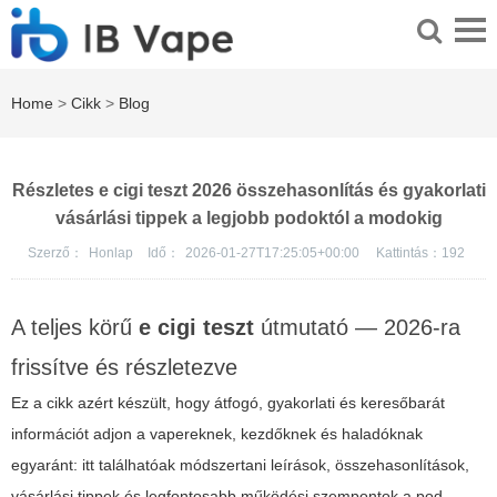
Home
>
Cikk
>
Blog
Részletes e cigi teszt 2026 összehasonlítás és gyakorlati
vásárlási tippek a legjobb podoktól a modokig
Szerző：
Honlap
Idő：
2026-01-27T17:25:05+00:00
Kattintás：
192
A teljes körű
e cigi teszt
útmutató — 2026-ra
frissítve és részletezve
Ez a cikk azért készült, hogy átfogó, gyakorlati és keresőbarát
információt adjon a vapereknek, kezdőknek és haladóknak
egyaránt: itt találhatóak módszertani leírások, összehasonlítások,
vásárlási tippek és legfontosabb működési szempontok a pod