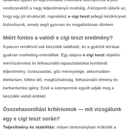
rendszerektől a nagy teljesítményű modokig. A központi célunk az,
hogy egy jól strukturált, naprakész
e cigi teszt
jellegű kézikönyvet
biztosítsunk, amely segít gyorsan és magabiztosan dönteni.
Miért fontos a valódi
e cigi teszt
eredmény?
A piacon rendkívül sok készülék található, és a gyártók leírásai
gyakran marketing-orientáltak. Egy alapos
e cigi teszt
objektív
mérőszámokat és felhasználói tapasztalatokat kombinál:
teljesítmény, ízvisszaadás, gőz mennyisége, akkumulátor-
élettartam, töltési idő, megbízhatóság, felhasználói élmény és
karbantartási igény. Ezek a szempontok együtt adják meg a
készülék valódi értékét.
Összehasonlítási kritériumok — mit vizsgálunk
egy
e cigi teszt
során?
Teljesítmény és stabilitás:
milyen tartományban működik a