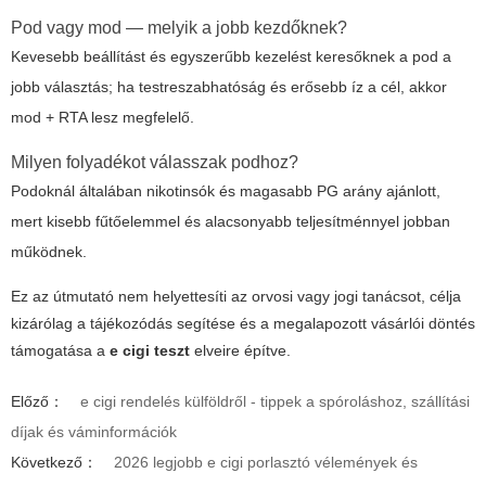
Pod vagy mod — melyik a jobb kezdőknek?
Kevesebb beállítást és egyszerűbb kezelést keresőknek a pod a
jobb választás; ha testreszabhatóság és erősebb íz a cél, akkor
mod + RTA lesz megfelelő.
Milyen folyadékot válasszak podhoz?
Podoknál általában nikotinsók és magasabb PG arány ajánlott,
mert kisebb fűtőelemmel és alacsonyabb teljesítménnyel jobban
működnek.
Ez az útmutató nem helyettesíti az orvosi vagy jogi tanácsot, célja
kizárólag a tájékozódás segítése és a megalapozott vásárlói döntés
támogatása a
e cigi teszt
elveire építve.
Előző：
e cigi rendelés külföldről - tippek a spóroláshoz, szállítási
díjak és váminformációk
Következő：
2026 legjobb e cigi porlasztó vélemények és