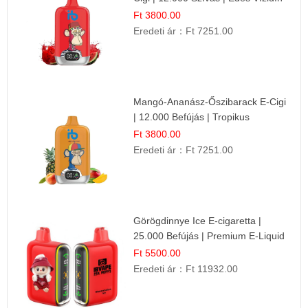
Íz
Ft 3800.00
Eredeti ár：
Ft 7251.00
Mangó-Ananász-Őszibarack E-Cigi
| 12.000 Befújás | Tropikus
Gyümölcs Íz
Ft 3800.00
Eredeti ár：
Ft 7251.00
Görögdinnye Ice E-cigaretta |
25.000 Befújás | Premium E-Liquid
Ft 5500.00
Eredeti ár：
Ft 11932.00