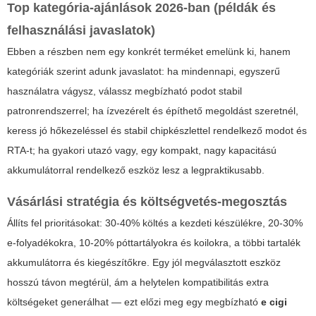
Top kategória-ajánlások 2026-ban (példák és
felhasználási javaslatok)
Ebben a részben nem egy konkrét terméket emelünk ki, hanem
kategóriák szerint adunk javaslatot: ha mindennapi, egyszerű
használatra vágysz, válassz megbízható podot stabil
patronrendszerrel; ha ízvezérelt és építhető megoldást szeretnél,
keress jó hőkezeléssel és stabil chipkészlettel rendelkező modot és
RTA-t; ha gyakori utazó vagy, egy kompakt, nagy kapacitású
akkumulátorral rendelkező eszköz lesz a legpraktikusabb.
Vásárlási stratégia és költségvetés-megosztás
Állíts fel prioritásokat: 30-40% költés a kezdeti készülékre, 20-30%
e-folyadékokra, 10-20% póttartályokra és koilokra, a többi tartalék
akkumulátorra és kiegészítőkre. Egy jól megválasztott eszköz
hosszú távon megtérül, ám a helytelen kompatibilitás extra
költségeket generálhat — ezt előzi meg egy megbízható
e cigi