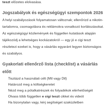
teszt
előzetes elolvasása.
Jogszabályok és egészségügyi szempontok 2026
A helyi szabályozások folyamatosan változnak; ellenőrizd a nikotin-
tartalomra, csomagolásra és reklámokra vonatkozó korlátozásokat.
Az egészségügyi közlemények és független kutatások alapján
tájékozódj a lehetséges kockázatokról — egy jó
e cigi teszt
részletezi ezeket is, hogy a vásárlás egyaránt legyen biztonságos
és szabályos.
Gyakorlati ellenőrző lista (checklist) a vásárlás
előtt
Tisztázd a használati célt (Mtl vagy Dtl)
Határozd meg a költségkeretet
Nézd meg a pótalkatrészek és folyadékok elérhetőségét
Olvass több független
e cigi teszt
cikket és videót
Ha bizonytalan vagy, kérj segítséget szaküzletben