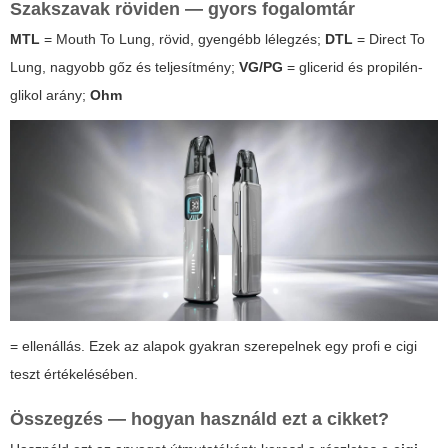
Szakszavak röviden — gyors fogalomtár
MTL
= Mouth To Lung, rövid, gyengébb lélegzés;
DTL
= Direct To
Lung, nagyobb gőz és teljesítmény;
VG/PG
= glicerid és propilén-
glikol arány;
Ohm
= ellenállás. Ezek az alapok gyakran szerepelnek egy profi
e cigi
teszt
értékelésében.
Összegzés — hogyan használd ezt a cikket?