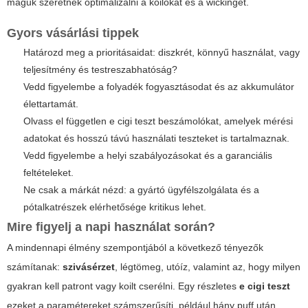
maguk szeretnék optimalizálni a koilokat és a wickinget.
Gyors vásárlási tippek
Határozd meg a prioritásaidat: diszkrét, könnyű használat, vagy
teljesítmény és testreszabhatóság?
Vedd figyelembe a folyadék fogyasztásodat és az akkumulátor
élettartamát.
Olvass el független
e cigi teszt
beszámolókat, amelyek mérési
adatokat és hosszú távú használati teszteket is tartalmaznak.
Vedd figyelembe a helyi szabályozásokat és a garanciális
feltételeket.
Ne csak a márkát nézd: a gyártó ügyfélszolgálata és a
pótalkatrészek elérhetősége kritikus lehet.
Mire figyelj a napi használat során?
A mindennapi élmény szempontjából a következő tényezők
számítanak:
szivásérzet
,
légtömeg
, utóíz, valamint az, hogy milyen
gyakran kell patront vagy koilt cserélni. Egy részletes
e cigi teszt
ezeket a paramétereket számszerűsíti, például hány puff után