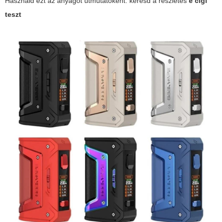
Használd ezt az anyagot útmutatóként: keresd a részletes
e cigi
teszt