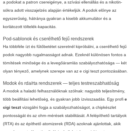
a podokat a patron csereigénye, a szívási ellenállás és a nikotin-
sókra adott visszajelzés alapján értékeljük. A podok előnye az
egyszerűség, hátránya gyakran a kisebb akkumulátor és a
korlátozott töltelék-kapacitás.
Pod-sablonok és cserélhető fejű rendszerek
Ha többféle ízt és fűtőbetétet szeretnél kipróbálni, a cserélhető fejű
podok nagyobb rugalmasságot adnak. Ezeknél különösen fontos a
tömítések minősége és a levegőáramlás szabályozhatósága — két
olyan tényező, amelynek szerepe van az
e cigi teszt
pontozásában.
Modok és rda/rta rendszerek — teljes testreszabhatóság
A modok a haladó felhasználóknak szólnak: nagyobb teljesítmény,
több beállítási lehetőség, és gyakran jobb ízvisszaadás. Egy profi
e
cigi teszt
vizsgálni fogja a szabályozhatóságot, a chipkészlet
pontosságát és az ohm-mérések stabilitását. A felépíthető tartályok
(RTA) és az építhető atomizerek (RDA) azoknak ajánlottak, akik