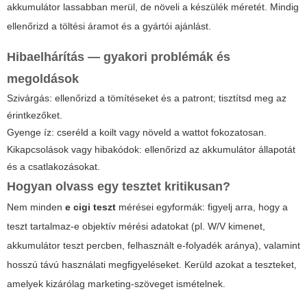
akkumulátor lassabban merül, de növeli a készülék méretét. Mindig
ellenőrizd a töltési áramot és a gyártói ajánlást.
Hibaelhárítás — gyakori problémák és
megoldások
Szivárgás: ellenőrizd a tömítéseket és a patront; tisztítsd meg az
érintkezőket.
Gyenge íz: cseréld a koilt vagy növeld a wattot fokozatosan.
Kikapcsolások vagy hibakódok: ellenőrizd az akkumulátor állapotát
és a csatlakozásokat.
Hogyan olvass egy tesztet kritikusan?
Nem minden
e cigi teszt
mérései egyformák: figyelj arra, hogy a
teszt tartalmaz-e objektív mérési adatokat (pl. W/V kimenet,
akkumulátor teszt percben, felhasznált e-folyadék aránya), valamint
hosszú távú használati megfigyeléseket. Kerüld azokat a teszteket,
amelyek kizárólag marketing-szöveget ismételnek.