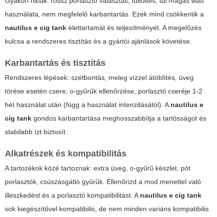
Gyakori hibák: rossz porlasztó választás, túltöltés, túl magas watt
használata, nem megfelelő karbantartás. Ezek mind csökkentik a
nautilus e cig tank
élettartamát és teljesítményét. A megelőzés
kulcsa a rendszeres tisztítás és a gyártói ajánlások követése.
Karbantartás és tisztítás
Rendszeres lépések: szétbontás, meleg vízzel átöblítés, üveg
törése esetén csere, o-gyűrűk ellenőrzése, porlasztó cseréje 1-2
hét használat után (függ a használat intenzitásától). A
nautilus e
cig tank
gondos karbantartása meghosszabbítja a tartósságot és
stabilabb ízt biztosít.
Alkatrészek és kompatibilitás
A tartozékok közé tartoznak: extra üveg, o-gyűrű készlet, pót
porlasztók, csúszásgátló gyűrűk. Ellenőrizd a mod menettel való
illeszkedést és a porlasztó kompatibilitást. A
nautilus e cig tank
sok kiegészítővel kompatibilis, de nem minden variáns kompatibilis