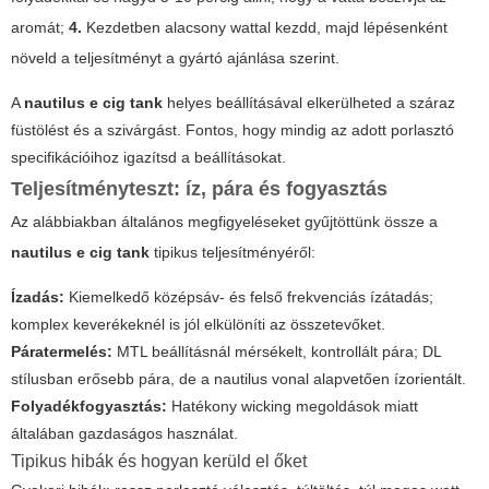
aromát;
4.
Kezdetben alacsony wattal kezdd, majd lépésenként
növeld a teljesítményt a gyártó ajánlása szerint.
A
nautilus e cig tank
helyes beállításával elkerülheted a száraz
füstölést és a szivárgást. Fontos, hogy mindig az adott porlasztó
specifikációihoz igazítsd a beállításokat.
Teljesítményteszt: íz, pára és fogyasztás
Az alábbiakban általános megfigyeléseket gyűjtöttünk össze a
nautilus e cig tank
tipikus teljesítményéről:
Ízadás:
Kiemelkedő középsáv- és felső frekvenciás ízátadás;
komplex keverékeknél is jól elkülöníti az összetevőket.
Páratermelés:
MTL beállításnál mérsékelt, kontrollált pára; DL
stílusban erősebb pára, de a nautilus vonal alapvetően ízorientált.
Folyadékfogyasztás:
Hatékony wicking megoldások miatt
általában gazdaságos használat.
Tipikus hibák és hogyan kerüld el őket