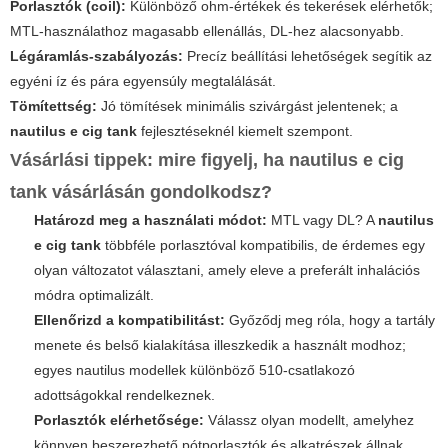
Porlasztók (coil):
Különböző ohm-értékek és tekerések elérhetők;
MTL-használathoz magasabb ellenállás, DL-hez alacsonyabb.
Légáramlás-szabályozás:
Precíz beállítási lehetőségek segítik az
egyéni íz és pára egyensúly megtalálását.
Tömítettség:
Jó tömítések minimális szivárgást jelentenek; a
nautilus e cig tank
fejlesztéseknél kiemelt szempont.
Vásárlási tippek: mire figyelj, ha
nautilus e cig
tank
vásárlásán gondolkodsz?
Határozd meg a használati módot:
MTL vagy DL? A
nautilus
e cig tank
többféle porlasztóval kompatibilis, de érdemes egy
olyan változatot választani, amely eleve a preferált inhalációs
módra optimalizált.
Ellenőrizd a kompatibilitást:
Győződj meg róla, hogy a tartály
menete és belső kialakítása illeszkedik a használt modhoz;
egyes nautilus modellek különböző 510-csatlakozó
adottságokkal rendelkeznek.
Porlasztók elérhetősége:
Válassz olyan modellt, amelyhez
könnyen beszerezhető pótporlasztók és alkatrészek állnak