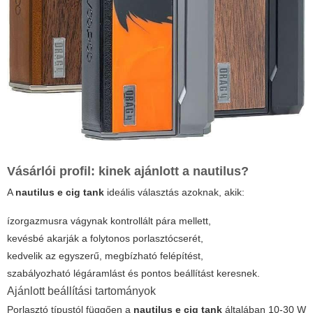
Vásárlói profil: kinek ajánlott a nautilus?
A
nautilus e cig tank
ideális választás azoknak, akik:
ízorgazmusra vágynak kontrollált pára mellett,
kevésbé akarják a folytonos porlasztócserét,
kedvelik az egyszerű, megbízható felépítést,
szabályozható légáramlást és pontos beállítást keresnek.
Ajánlott beállítási tartományok
Porlasztó típustól függően a
nautilus e cig tank
általában 10-30 W