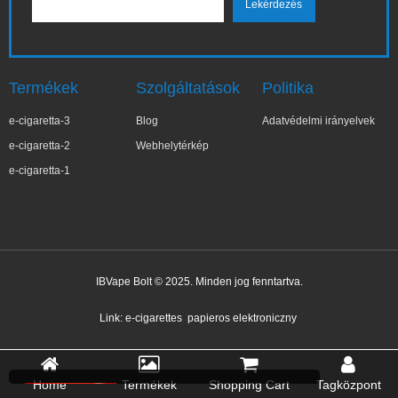
Termékek
Szolgáltatások
Politika
e-cigaretta-3
Blog
Adatvédelmi irányelvek
e-cigaretta-2
Webhelytérkép
e-cigaretta-1
IBVape Bolt © 2025. Minden jog fenntartva.
✕
Joa***a
Nemrég vásárolt
Link:
e-cigarettes
papieros elektroniczny
Home
Termékek
Shopping Cart
Tagközpont