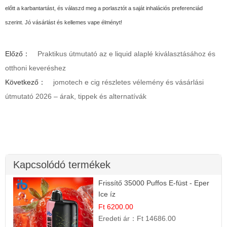
előtt a karbantartást, és válaszd meg a porlasztót a saját inhalációs preferenciád
szerint. Jó vásárlást és kellemes vape élményt!
Előző：
Praktikus útmutató az e liquid alaplé kiválasztásához és
otthoni keveréshez
Következő：
jomotech e cig részletes vélemény és vásárlási
útmutató 2026 – árak, tippek és alternatívák
Kapcsolódó termékek
Frissítő 35000 Puffos E-füst - Eper
Ice íz
Ft 6200.00
Eredeti ár：
Ft 14686.00