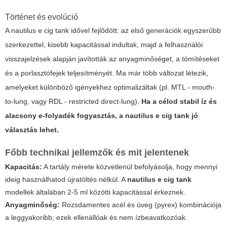
Történet és evolúció
A
nautilus e cig tank
idővel fejlődött: az első generációk egyszerűbb
szerkezettel, kisebb kapacitással indultak, majd a felhasználói
visszajelzések alapján javították az anyagminőséget, a tömítéseket
és a porlasztófejek teljesítményét. Ma már több változat létezik,
amelyeket különböző igényekhez optimalizáltak (pl. MTL - mouth-
to-lung, vagy RDL - restricted direct-lung).
Ha a célod stabil íz és
alacsony e-folyadék fogyasztás, a nautilus e cig tank jó
választás lehet.
Főbb technikai jellemzők és mit jelentenek
Kapacitás:
A tartály mérete közvetlenül befolyásolja, hogy mennyi
ideig használhatod újratöltés nélkül. A
nautilus e cig tank
modellek általában 2-5 ml közötti kapacitással érkeznek.
Anyagminőség:
Rozsdamentes acél és üveg (pyrex) kombinációja
a leggyakoribb; ezek ellenállóak és nem ízbeavatkozóak.