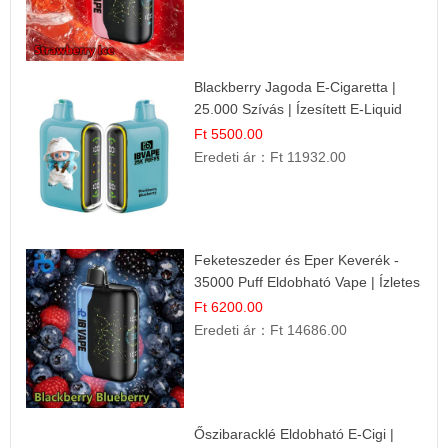
Blackberry Jagoda E-Cigaretta |
25.000 Szívás | Ízesített E-Liquid
Ft 5500.00
Eredeti ár：
Ft 11932.00
Feketeszeder és Eper Keverék -
35000 Puff Eldobható Vape | Ízletes
Gyümölcsökombináció!
Ft 6200.00
Eredeti ár：
Ft 14686.00
Őszibaracklé Eldobható E-Cigi |