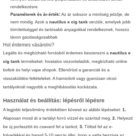
rendelkezésre.
Paraméterek és ár-érték:
Az ár sokszor a minőség jelzője, de
nem mindig. Azok a
nautilus e cig tank
verziók, amelyek jobb
tömítettséggel és tartósabb anyagokkal rendelkeznek, hosszú
távon gazdaságosabbak.
Hol érdemes vásárolni?
Legális és megbízható forrásból érdemes beszerezni a
nautilus e
cig tank
termékeket: hivatalos viszonteladók, megbízható online
boltok és helyi vape shopok. Ellenőrizd a garanciát és a
visszaküldési feltételeket. A hamisított vagy gyanúsan olcsó
tartályoknál nagyobb a meghibásodás kockázata.
Használat és beállítás: lépésről lépésre
A legjobb teljesítmény érdekében kövesd az alábbi lépéseket:
1.
Alaposan mosd át a tartályt forró vízzel és szárítsd meg;
2.
Helyezd
be új porlasztót és csavard fel a tankot;
3.
Töltsd fel az e-
folyadékkal és hagyd 5-10 percig állni, hogy a vatta beszívja az