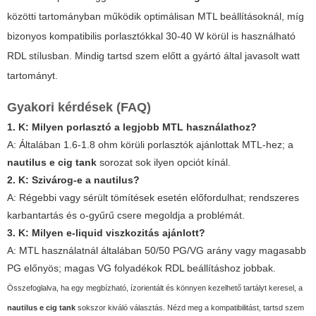
közötti tartományban működik optimálisan MTL beállításoknál, míg
bizonyos kompatibilis porlasztókkal 30-40 W körül is használható
RDL stílusban. Mindig tartsd szem előtt a gyártó által javasolt watt
tartományt.
Gyakori kérdések (FAQ)
1. K: Milyen porlasztó a legjobb MTL használathoz?
A: Általában 1.6-1.8 ohm körüli porlasztók ajánlottak MTL-hez; a
nautilus e cig tank
sorozat sok ilyen opciót kínál.
2. K: Szivárog-e a nautilus?
A: Régebbi vagy sérült tömítések esetén előfordulhat; rendszeres
karbantartás és o-gyűrű csere megoldja a problémát.
3. K: Milyen e-liquid viszkozitás ajánlott?
A: MTL használatnál általában 50/50 PG/VG arány vagy magasabb
PG előnyös; magas VG folyadékok RDL beállításhoz jobbak.
Összefoglalva, ha egy megbízható, ízorientált és könnyen kezelhető tartályt keresel, a
nautilus e cig tank
sokszor kiváló választás. Nézd meg a kompatibilitást, tartsd szem