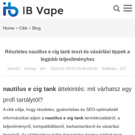
Home
>
Cikk
>
Blog
Részletes nautilus e cig tank teszt és vásárlási tippek a
legjobb teljesítményhez
Szerző：
Honlap
Idő：
2026-01-20T17:29:40+00:00
Kattintás：
217
nautilus e cig tank
áttekintés: mit várhatsz egy
profi tartálytól?
A cikk célja, hogy részletes, gyakorlatias és SEO-optimalizált
információkat adjon a
nautilus e cig tank
termékcsaládról, a
teljesítményről, kompatibilitásról, karbantartásról és vásárlási
tippekről. Az alábbiakban külön fejezetekre bontva találod meg