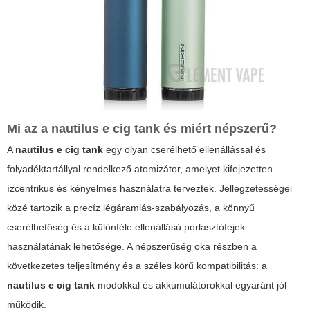
Mi az a nautilus e cig tank és miért népszerű?
A
nautilus e cig tank
egy olyan cserélhető ellenállással és
folyadéktartállyal rendelkező atomizátor, amelyet kifejezetten
ízcentrikus és kényelmes használatra terveztek. Jellegzetességei
közé tartozik a precíz légáramlás-szabályozás, a könnyű
cserélhetőség és a különféle ellenállású porlasztófejek
használatának lehetősége. A népszerűség oka részben a
következetes teljesítmény és a széles körű kompatibilitás: a
nautilus e cig tank
modokkal és akkumulátorokkal egyaránt jól
működik.