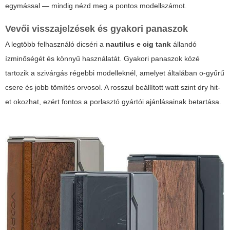
egymással — mindig nézd meg a pontos modellszámot.
Vevői visszajelzések és gyakori panaszok
A legtöbb felhasználó dicséri a
nautilus e cig tank
állandó
ízminőségét és könnyű használatát. Gyakori panaszok közé
tartozik a szivárgás régebbi modelleknél, amelyet általában o-gyűrű
csere és jobb tömítés orvosol. A rosszul beállított watt szint dry hit-
et okozhat, ezért fontos a porlasztó gyártói ajánlásainak betartása.