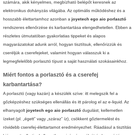
számára, akik kényelmes, megbízható belépőt keresnek az
elektronikus dohányzás világába. Az optimális működéshez és a
hosszabb élettartamhoz azonban a
joyetech ego aio porlasztó
rendszeres ellenőrzése és karbantartása elengedhetetlen. Ebben a
részletes útmutatóban gyakorlatias tippeket és alapos
magyarázatokat adunk arról, hogyan tisztítsuk, ellenőrizzük és
cseréljük a cserefejeket, valamint hogyan válasszuk ki a
legmegfelelőbb porlasztó típust a saját használati szokásainkhoz.
Miért fontos a porlasztó és a cserefej
karbantartása?
A porlasztó (vagy kazán) a készülék szíve: itt melegszik fel a
gőzképzéshez szükséges ellenállás és itt párolog el az e-liquid. Az
elhanyagolt
joyetech ego aio porlasztó
dugulást, kellemetlen
ízeket (pl. „égett” vagy „száraz” íz), csökkent gőztermelést és
rövidebb cserefej-élettartamot eredményezhet. Ráadásul a tisztítás