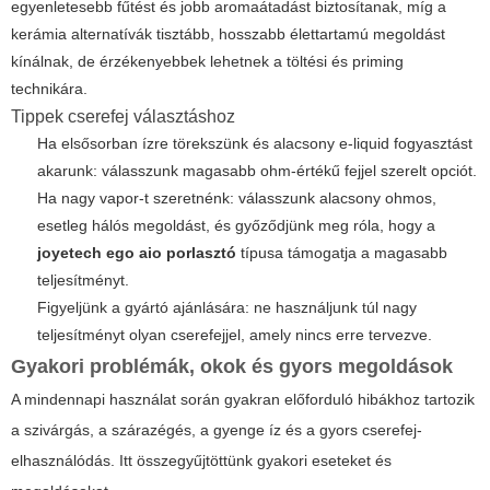
egyenletesebb fűtést és jobb aromaátadást biztosítanak, míg a
kerámia alternatívák tisztább, hosszabb élettartamú megoldást
kínálnak, de érzékenyebbek lehetnek a töltési és priming
technikára.
Tippek cserefej választáshoz
Ha elsősorban ízre törekszünk és alacsony e-liquid fogyasztást
akarunk: válasszunk magasabb ohm-értékű fejjel szerelt opciót.
Ha nagy vapor-t szeretnénk: válasszunk alacsony ohmos,
esetleg hálós megoldást, és győződjünk meg róla, hogy a
joyetech ego aio porlasztó
típusa támogatja a magasabb
teljesítményt.
Figyeljünk a gyártó ajánlására: ne használjunk túl nagy
teljesítményt olyan cserefejjel, amely nincs erre tervezve.
Gyakori problémák, okok és gyors megoldások
A mindennapi használat során gyakran előforduló hibákhoz tartozik
a szivárgás, a szárazégés, a gyenge íz és a gyors cserefej-
elhasználódás. Itt összegyűjtöttünk gyakori eseteket és