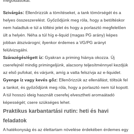
megoldásokat.
Szivárgás:
Ellenőrizzük a tömítéseket, a tank tömörségét és a
helyes összeszerelést. Győződjünk meg róla, hogy a betöltéskor
nem haladtuk-e túl a töltési jelet és hogy a porlasztó megfelelően
ült a helyén. Néha a túl híg e-liquid (magas PG arány) képes
jobban átszivárogni; ilyenkor érdemes a VG/PG arányt
felülvizsgálni.
Szárazégés/égett íz:
Gyakran a priming hiánya okozza. Új
cserefejnél mindig primingeljünk, alacsony teljesítménnyel kezdjük
az első pufokat, és várjunk, amíg a vatta felszívja az e-liquidet.
Gyenge íz vagy kevés gőz:
Ellenőrizzük az ellenállást, töltsük fel
a tankot, és győződjünk meg róla, hogy a porlasztó nem túl kopott.
A túl hosszú ideig használt cserefej elvesztheti aromaátadó
képességét; csere szükséges lehet.
Praktikus karbantartási rutin: heti és havi
feladatok
A hatékonyság és az élettartam növelése érdekében érdemes egy