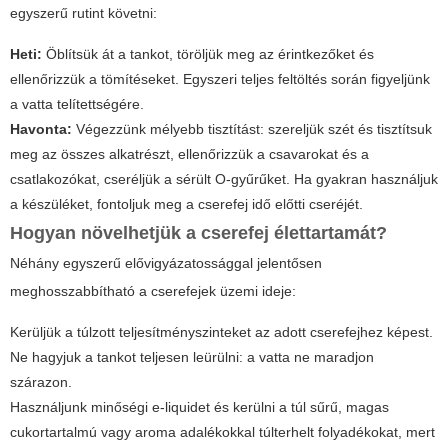
egyszerű rutint követni:
Heti:
Öblítsük át a tankot, töröljük meg az érintkezőket és
ellenőrizzük a tömítéseket. Egyszeri teljes feltöltés során figyeljünk
a vatta telítettségére.
Havonta:
Végezzünk mélyebb tisztítást: szereljük szét és tisztítsuk
meg az összes alkatrészt, ellenőrizzük a csavarokat és a
csatlakozókat, cseréljük a sérült O-gyűrűket. Ha gyakran használjuk
a készüléket, fontoljuk meg a cserefej idő előtti cseréjét.
Hogyan növelhetjük a cserefej élettartamát?
Néhány egyszerű elővigyázatossággal jelentősen
meghosszabbítható a cserefejek üzemi ideje:
Kerüljük a túlzott teljesítményszinteket az adott cserefejhez képest.
Ne hagyjuk a tankot teljesen leürülni: a vatta ne maradjon
szárazon.
Használjunk minőségi e-liquidet és kerülni a túl sűrű, magas
cukortartalmú vagy aroma adalékokkal túlterhelt folyadékokat, mert