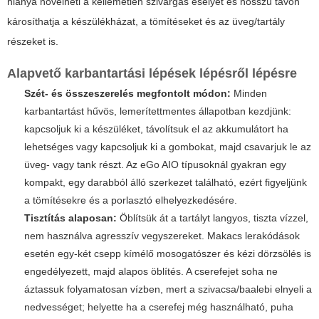
hiánya növelheti a kellemetlen szivárgás esélyét és hosszú távon
károsíthatja a készülékházat, a tömítéseket és az üveg/tartály
részeket is.
Alapvető karbantartási lépések lépésről lépésre
Szét- és összeszerelés megfontolt módon:
Minden
karbantartást hűvös, lemerítettmentes állapotban kezdjünk:
kapcsoljuk ki a készüléket, távolítsuk el az akkumulátort ha
lehetséges vagy kapcsoljuk ki a gombokat, majd csavarjuk le az
üveg- vagy tank részt. Az
eGo AIO
típusoknál gyakran egy
kompakt, egy darabból álló szerkezet található, ezért figyeljünk
a tömítésekre és a porlasztó elhelyezkedésére.
Tisztítás alaposan:
Öblítsük át a tartályt langyos, tiszta vízzel,
nem használva agresszív vegyszereket. Makacs lerakódások
esetén egy-két csepp kímélő mosogatószer és kézi dörzsölés is
engedélyezett, majd alapos öblítés. A cserefejet soha ne
áztassuk folyamatosan vízben, mert a szivacsa/baalebi elnyeli a
nedvességet; helyette ha a cserefej még használható, puha