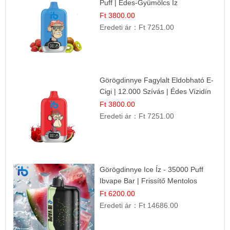
Puff | Édes-Gyümölcs Íz
Ft 3800.00
Eredeti ár：
Ft 7251.00
Görögdinnye Fagylalt Eldobható E-
Cigi | 12.000 Szívás | Édes Vízidín
Íz
Ft 3800.00
Eredeti ár：
Ft 7251.00
Görögdinnye Ice Íz - 35000 Puff
Ibvape Bar | Frissítő Mentolos
Élmény!
Ft 6200.00
Eredeti ár：
Ft 14686.00