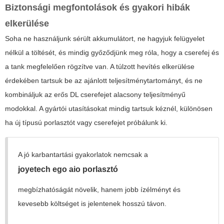
Biztonsági megfontolások és gyakori hibák
elkerülése
Soha ne használjunk sérült akkumulátort, ne hagyjuk felügyelet
nélkül a töltését, és mindig győződjünk meg róla, hogy a cserefej és
a tank megfelelően rögzítve van. A túlzott hevítés elkerülése
érdekében tartsuk be az ajánlott teljesítménytartományt, és ne
kombináljuk az erős DL cserefejet alacsony teljesítményű
modokkal. A gyártói utasításokat mindig tartsuk kéznél, különösen
ha új típusú porlasztót vagy cserefejet próbálunk ki.
A jó karbantartási gyakorlatok nemcsak a
joyetech ego aio porlasztó
megbízhatóságát növelik, hanem jobb ízélményt és
kevesebb költséget is jelentenek hosszú távon.