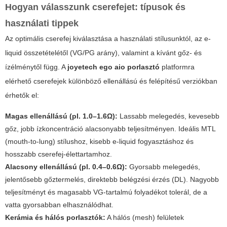
Hogyan válasszunk cserefejet: típusok és
használati tippek
Az optimális cserefej kiválasztása a használati stílusunktól, az e-
liquid összetételétől (VG/PG arány), valamint a kívánt gőz- és
ízélménytől függ. A
joyetech ego aio porlasztó
platformra
elérhető cserefejek különböző ellenállású és felépítésű verziókban
érhetők el:
Magas ellenállású (pl. 1.0–1.6Ω):
Lassabb melegedés, kevesebb
gőz, jobb ízkoncentráció alacsonyabb teljesítményen. Ideális MTL
(mouth-to-lung) stílushoz, kisebb e-liquid fogyasztáshoz és
hosszabb cserefej-élettartamhoz.
Alacsony ellenállású (pl. 0.4–0.6Ω):
Gyorsabb melegedés,
jelentősebb gőztermelés, direktebb belégzési érzés (DL). Nagyobb
teljesítményt és magasabb VG-tartalmú folyadékot tolerál, de a
vatta gyorsabban elhasználódhat.
Kerámia és hálós porlasztók:
A hálós (mesh) felületek