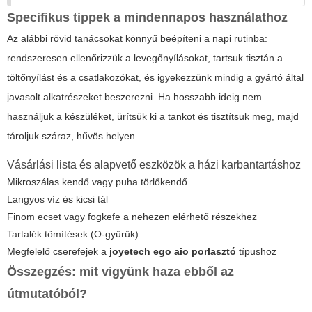
Specifikus tippek a mindennapos használathoz
Az alábbi rövid tanácsokat könnyű beépíteni a napi rutinba:
rendszeresen ellenőrizzük a levegőnyílásokat, tartsuk tisztán a
töltőnyílást és a csatlakozókat, és igyekezzünk mindig a gyártó által
javasolt alkatrészeket beszerezni. Ha hosszabb ideig nem
használjuk a készüléket, ürítsük ki a tankot és tisztítsuk meg, majd
tároljuk száraz, hűvös helyen.
Vásárlási lista és alapvető eszközök a házi karbantartáshoz
Mikroszálas kendő vagy puha törlőkendő
Langyos víz és kicsi tál
Finom ecset vagy fogkefe a nehezen elérhető részekhez
Tartalék tömítések (O-gyűrűk)
Megfelelő cserefejek a
joyetech ego aio porlasztó
típushoz
Összegzés: mit vigyünk haza ebből az
útmutatóból?