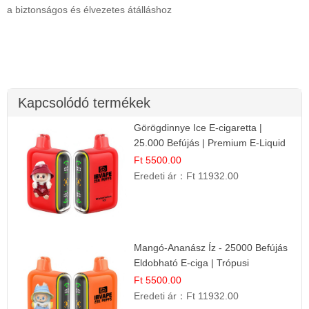
a biztonságos és élvezetes átálláshoz
Kapcsolódó termékek
Görögdinnye Ice E-cigaretta |
25.000 Befújás | Premium E-Liquid
Ft 5500.00
Eredeti ár：
Ft 11932.00
Mangó-Ananász Íz - 25000 Befújás
Eldobható E-ciga | Trópusi
Gyümölcs Élmény!
Ft 5500.00
Eredeti ár：
Ft 11932.00