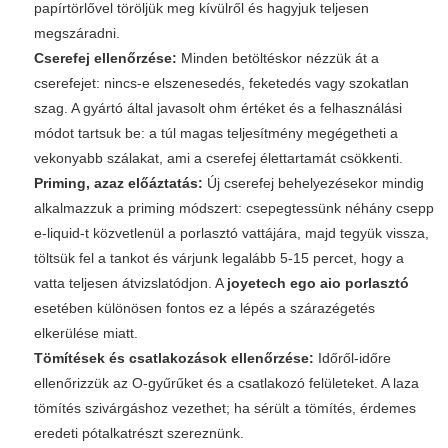
papírtörlővel töröljük meg kívülről és hagyjuk teljesen
megszáradni.
Cserefej ellenőrzése:
Minden betöltéskor nézzük át a
cserefejet: nincs-e elszenesedés, feketedés vagy szokatlan
szag. A gyártó által javasolt ohm értéket és a felhasználási
módot tartsuk be: a túl magas teljesítmény megégetheti a
vekonyabb szálakat, ami a cserefej élettartamát csökkenti.
Priming, azaz előáztatás:
Új cserefej behelyezésekor mindig
alkalmazzuk a priming módszert: csepegtessünk néhány csepp
e-liquid-t közvetlenül a porlasztó vattájára, majd tegyük vissza,
töltsük fel a tankot és várjunk legalább 5-15 percet, hogy a
vatta teljesen átvizslatódjon. A
joyetech ego aio porlasztó
esetében különösen fontos ez a lépés a szárazégetés
elkerülése miatt.
Tömítések és csatlakozások ellenőrzése:
Időről-időre
ellenőrizzük az O-gyűrűket és a csatlakozó felületeket. A laza
tömítés szivárgáshoz vezethet; ha sérült a tömítés, érdemes
eredeti pótalkatrészt szereznünk.