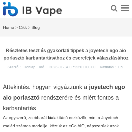
Home
>
Cikk
>
Blog
Részletes teszt és gyakorlati tippek a joyetech ego aio
porlasztó karbantartásához és cserefejek választásához
Szerző：
Honlap
Idő：
2026-01-14T17:23:01+00:00
Kattintás：
115
Áttekintés: hogyan vigyázzunk a
joyetech ego
aio porlasztó
rendszerére és miért fontos a
karbantartás
Az egyszerű, zsebbarát kialakítású eszközök, mint a Joyetech
család számos modellje, köztük az eGo AIO, népszerűek azok