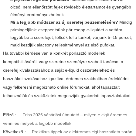
olcsó, nem ellenőrzött fejek rövidebb élettartamot és gyengébb
élményt eredményezhetnek.
Mi a legjobb módszer az új cserefej beüzemelésére?
Mindig
primingeljünk: cseppentsünk pár csepp e-liquidet a vattára,
tegyük be a cserefejet, töltsük fel a tankot, várjunk 5–15 percet,
majd kezdjük alacsony teljesítménnyel az első pufokat.
Ha további kérdése van a konkrét porlasztó modellek
kompatibilitásáról, vagy szeretne személyre szabott tanácsot a
cserefej kiválasztásához a saját e-liquid összetételéhez és
használati szokásaihoz igazítva, érdemes szakboltban érdeklődni
vagy felkeresni megbízható online fórumokat, ahol tapasztalt
felhasználók és szaküzletek megosztják gyakorlati tapasztalataikat.
Előző：
Friss 2026 vásárlási útmutató – milyen e cigit érdemes
venni és melyek a legjobb modellek
Következő：
Praktikus tippek az elektromos cigi használata során