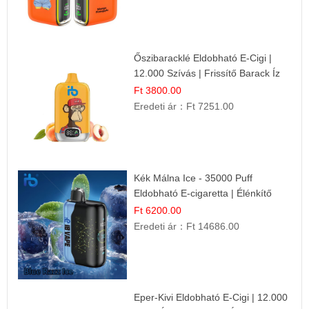
Őszibaracklé Eldobható E-Cigi |
12.000 Szívás | Frissítő Barack Íz
Ft 3800.00
Eredeti ár：
Ft 7251.00
Kék Málna Ice - 35000 Puff
Eldobható E-cigaretta | Élénkítő
Gyümölcsös Frissesség!
Ft 6200.00
Eredeti ár：
Ft 14686.00
Eper-Kivi Eldobható E-Cigi | 12.000