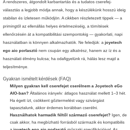
A rendszeres, átgondolt karbantartás és a tudatos cserefej-
választás a legjobb módja annak, hogy a készülékünk hosszú ideig
stabilan és ízletesen működjön. A cikkben részletezett tippek — a
primingtől az ellenállás helyes értelmezéséig, a tömítések
ellenőrzésén át a kompatibilitási szempontokig — gyakorlati, napi
használatban is könnyen alkalmazhatók. Ne feledjük: a
joyetech
ego aio porlasztó
nem csupán egy alkatrész, hanem az íz és a
használati élmény kulcsa; ha odafigyelünk rá, hálás lesz majd a
teljesítménye.
Gyakran ismételt kérdések (FAQ)
Milyen gyakran kell cserefejet cserélnem a Joyetech eGo
AIO-ban?
Általános irányelv: átlagos használat mellett 1–3 hét.
Ha égett ízt, csökkent gőztermelést vagy szivárgást
tapasztalunk, akkor érdemes korábban cserélni.
Használhatok harmadik féltől származó cserefejet?
Igen, de
csak akkor, ha megbízható forrásból származik és kompatibilis
a
joyetech ego aio porlasztó
műszaki specifikációival. Az