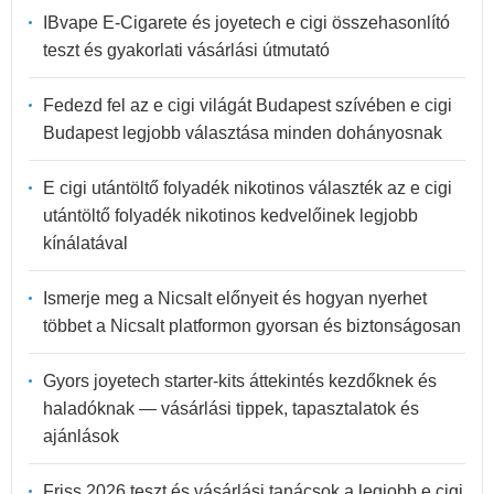
IBvape E-Cigarete és joyetech e cigi összehasonlító
teszt és gyakorlati vásárlási útmutató
Fedezd fel az e cigi világát Budapest szívében e cigi
Budapest legjobb választása minden dohányosnak
E cigi utántöltő folyadék nikotinos választék az e cigi
utántöltő folyadék nikotinos kedvelőinek legjobb
kínálatával
Ismerje meg a Nicsalt előnyeit és hogyan nyerhet
többet a Nicsalt platformon gyorsan és biztonságosan
Gyors joyetech starter-kits áttekintés kezdőknek és
haladóknak — vásárlási tippek, tapasztalatok és
ajánlások
Friss 2026 teszt és vásárlási tanácsok a legjobb e cigi