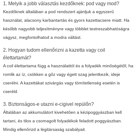
1. Melyik a jobb választás kezdőknek: pod vagy mod?
Kezdőknek általában a pod rendszert ajánljuk a egyszerű
használat, alacsony karbantartás és gyors kazettacsere miatt. Ha
később nagyobb teljesítményre vagy többlet testreszabhatóságra
vágysz, megfontolhatod a modra váltást.
2. Hogyan tudom ellenőrizni a kazetta vagy coil
élettartamát?
A coil élettartama függ a használattól és a folyadék minőségétől; ha
romlik az íz, csökken a gőz vagy égett szag jelentkezik, ideje
cserélni. A kazettákat szivárgás vagy tömítetlenség esetén is
cseréld.
3. Biztonságos-e utazni e-cigivel repülőn?
Általában az akkumulátort kivehetően a kézipoggyászban kell
tartani, és tilos a csomagolt folyadékok feladott poggyászban.
Mindig ellenőrizd a légitársaság szabályait.