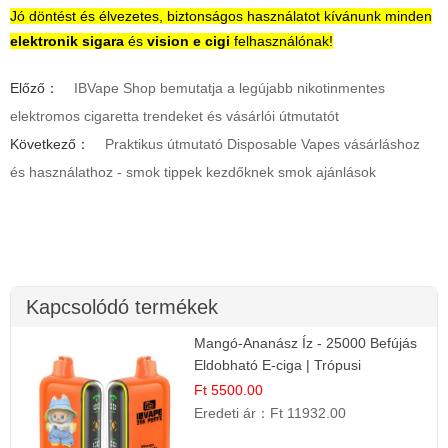
Jó döntést és élvezetes, biztonságos használatot kívánunk minden
elektronik sigara
és
vision e cigi
felhasználónak!
Előző：
IBVape Shop bemutatja a legújabb nikotinmentes
elektromos cigaretta trendeket és vásárlói útmutatót
Következő：
Praktikus útmutató Disposable Vapes vásárláshoz
és használathoz - smok tippek kezdőknek smok ajánlások
Kapcsolódó termékek
Mangó-Ananász Íz - 25000 Befújás
Eldobható E-ciga | Trópusi
Gyümölcs Élmény!
Ft 5500.00
Eredeti ár：
Ft 11932.00