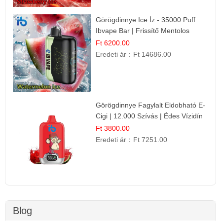
Görögdinnye Ice Íz - 35000 Puff
Ibvape Bar | Frissítő Mentolos
Élmény!
Ft 6200.00
Eredeti ár：
Ft 14686.00
Görögdinnye Fagylalt Eldobható E-
Cigi | 12.000 Szívás | Édes Vízidín
Íz
Ft 3800.00
Eredeti ár：
Ft 7251.00
Blog