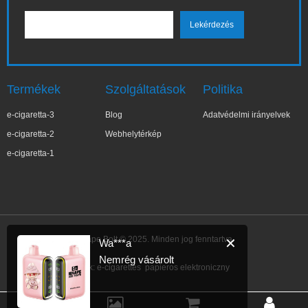
Termékek
Szolgáltatások
Politika
e-cigaretta-3
Blog
Adatvédelmi irányelvek
e-cigaretta-2
Webhelytérkép
e-cigaretta-1
IBVape Bolt © 2025. Minden jog fenntartva.
✕
Wa***a
Nemrég vásárolt
Link:
e-cigarettes
papieros elektroniczny