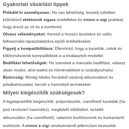
Gyakorlati vásárlási tippek
Próbáld ki személyesen:
Ha van lehetőség, tesztelj üzletben
különböző
elektronik sigara
modelleket és
vision e cigi
podokat,
hogy érezd az ízt és a komfortot.
Olvass véleményeket:
Keresd a hosszú tesztekre és valós
felhasználói tapasztalatokra épülő értékeléseket.
Figyelj a kompatibilitásra:
Ellenőrizd, hogy a kazetták, coilok és
töltőrendszerek kompatibilisek-e a kiválasztott modellel.
Beállítási lehetőségek:
Ha szereted a manuális beállítást, válassz
olyan modot, ahol wattot és hőmérsékletet is szabályozhatsz.
Biztonság:
Mindig hiteles forrásból vásárolj akkumulátort és
pótalkatrészeket, kerüld a hamisított termékeket.
Milyen kiegészítők szükségesek?
A legalapvetőbb kiegészítők: pótporlasztók, cserélhető kazetták (ha
pod rendszert használsz), megfelelő töltőkábel, tartalék
akkumulátor (ha cserélhető), valamint tisztítószerek és karbantartó
eszközök. A
vision e cigi
rendszereknél jellemzően kevesebb