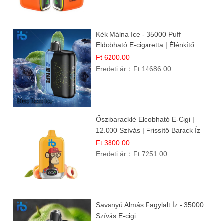
Kék Málna Ice - 35000 Puff
Eldobható E-cigaretta | Élénkítő
Gyümölcsös Frissesség!
Ft 6200.00
Eredeti ár：
Ft 14686.00
Őszibaracklé Eldobható E-Cigi |
12.000 Szívás | Frissítő Barack Íz
Ft 3800.00
Eredeti ár：
Ft 7251.00
Savanyú Almás Fagylalt Íz - 35000
Szívás E-cigi