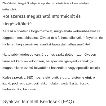
Ellenőrizd a zárógyűrűk állapotát, a porlasztó betöltését és a kazetta helyes
beillesztését.
Hol szerezz megbízható információt és
kiegészítőket?
Keresd a hivatalos forgalmazókat, megbízható webáruházakat és
független tesztoldalakat. Olvasd át a felhasználói véleményeket, és
ha lehet, kérj személyes ajánlást tapasztalt felhasználóktól.
Ha további kérdésed van, érdemes szaküzletben személyesen
tanácsot kérni — különösen, ha speciális igényeid vannak (pl.
magas nikotin-szintű folyadékok használata vagy speciális coilok).
Kulcsszavak a SEO-hoz:
elektronik sigara
,
vision e cigi
, e-
liquid, pod rendszer, coil, akkumulátor, vásárlási tanácsok,
karbantartás, biztonság
Gyakran Ismételt Kérdések (FAQ)