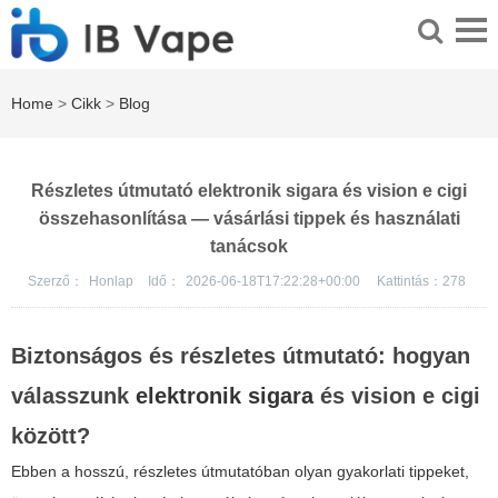
Home
>
Cikk
>
Blog
Részletes útmutató elektronik sigara és vision e cigi
összehasonlítása — vásárlási tippek és használati
tanácsok
Szerző：
Honlap
Idő：
2026-06-18T17:22:28+00:00
Kattintás：
278
Biztonságos és részletes útmutató: hogyan
válasszunk
elektronik sigara
és
vision e cigi
között?
Ebben a hosszú, részletes útmutatóban olyan gyakorlati tippeket,