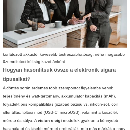
korlátozott akkuidő, kevesebb testreszabhatóság, néha magasabb
üzemeltetési költség kazettánként.
Hogyan hasonlítsuk össze a
elektronik sigara
típusaikat?
A döntés során érdemes több szempontot figyelembe venni:
teljesítmény és watt-tartomány, akkumulátor kapacitás (mAh),
folyadéktípus kompatibilitás (szabad bázisú vs. nikotin-só), coil
ellenállás, töltési mód (USB-C, microUSB), valamint a készülék
mérete és súlya. A
vision e cigi
modellek gyakran a könnyebb
használatot és kisebb méretet preferálják, míg más márkák a nagy