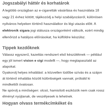
Jogszabályi háttér és korhatárok
A legtöbb országban az e-cigaretták vásárlása és használata 18
vagy 21 évhez kötött; tájékozódj a helyi szabályozásról, különösen
nyilvános helyeken történő használatkor és légi utazás előtt. A
elektronik sigara
jogi státusza országonként változik, ezért mindig
ellenőrizd a hatályos előírásokat, ha külföldre készülsz.
Tippek kezdőknek
Válassz egyszerű, kazettás rendszert első készüléknek — például
egy jól ismert
vision e cigi
modellt —, hogy megtapasztald az
alapokat.
Gyakorolj helyes inhalálást: a közvetlen tüdőbe szívás és a szájon
át történő inhalálás között különbségek vannak; próbáld ki
mindkettőt óvatosan.
Ne spórolj a minőségen: olcsó, hamisított eszközök nem csak rossz
élményt nyújtanak, de veszélyesek is lehetnek.
Hogyan olvass termékcímkéket és