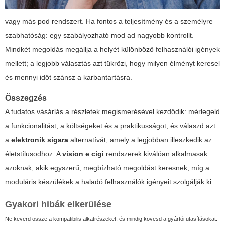
vagy más pod rendszert. Ha fontos a teljesítmény és a személyre
szabhatóság: egy szabályozható mod ad nagyobb kontrollt.
Mindkét megoldás megállja a helyét különböző felhasználói igények
mellett; a legjobb választás azt tükrözi, hogy milyen élményt keresel
és mennyi időt szánsz a karbantartásra.
Összegzés
A tudatos vásárlás a részletek megismerésével kezdődik: mérlegeld
a funkcionalitást, a költségeket és a praktikusságot, és válaszd azt
a
elektronik sigara
alternatívát, amely a legjobban illeszkedik az
életstílusodhoz. A
vision e cigi
rendszerek kiválóan alkalmasak
azoknak, akik egyszerű, megbízható megoldást keresnek, míg a
moduláris készülékek a haladó felhasználók igényeit szolgálják ki.
Gyakori hibák elkerülése
Ne keverd össze a kompatibilis alkatrészeket, és mindig kövesd a gyártói utasításokat.