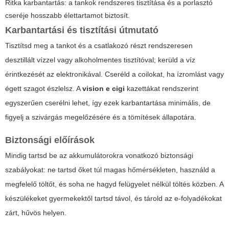
Ritka karbantartás: a tankok rendszeres tisztítása és a porlasztó
cseréje hosszabb élettartamot biztosít.
Karbantartási és tisztítási útmutató
Tisztítsd meg a tankot és a csatlakozó részt rendszeresen
desztillált vízzel vagy alkoholmentes tisztítóval; kerüld a víz
érintkezését az elektronikával. Cseréld a coilokat, ha ízromlást vagy
égett szagot észlelsz. A
vision e cigi
kazettákat rendszerint
egyszerűen cserélni lehet, így ezek karbantartása minimális, de
figyelj a szivárgás megelőzésére és a tömítések állapotára.
Biztonsági előírások
Mindig tartsd be az akkumulátorokra vonatkozó biztonsági
szabályokat: ne tartsd őket túl magas hőmérsékleten, használd a
megfelelő töltőt, és soha ne hagyd felügyelet nélkül töltés közben. A
készülékeket gyermekektől tartsd távol, és tárold az e-folyadékokat
zárt, hűvös helyen.