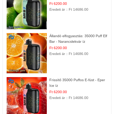
Ft 6200.00
Eredeti ár：
Ft 14686.00
Állandó elfogyasztás: 35000 Puff Elf
Bar - Narancslekvár íz
Ft 6200.00
Eredeti ár：
Ft 14686.00
Frissítő 35000 Puffos E-füst - Eper
Ice íz
Ft 6200.00
Eredeti ár：
Ft 14686.00