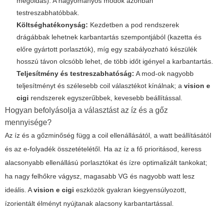
megoldás). A hagyományos modok azonban
testreszabhatóbbak.
Költséghatékonyság:
Kezdetben a pod rendszerek
drágábbak lehetnek karbantartás szempontjából (kazetta és
előre gyártott porlasztók), míg egy szabályozható készülék
hosszú távon olcsóbb lehet, de több időt igényel a karbantartás.
Teljesítmény és testreszabhatóság:
A mod-ok nagyobb
teljesítményt és szélesebb coil választékot kínálnak; a
vision e
cigi
rendszerek egyszerűbbek, kevesebb beállítással.
Hogyan befolyásolja a választást az íz és a gőz
mennyisége?
Az íz és a gőzminőség függ a coil ellenállásától, a watt beállításától
és az e-folyadék összetételétől. Ha az íz a fő prioritásod, keress
alacsonyabb ellenállású porlasztókat és ízre optimalizált tankokat;
ha nagy felhőkre vágysz, magasabb VG és nagyobb watt lesz
ideális. A
vision e cigi
eszközök gyakran kiegyensúlyozott,
ízorientált élményt nyújtanak alacsony karbantartással.