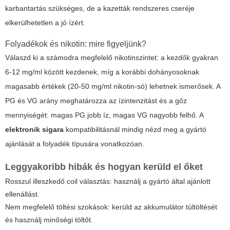
karbantartás szükséges, de a kazetták rendszeres cseréje
elkerülhetetlen a jó ízért.
Folyadékok és nikotin: mire figyeljünk?
Válaszd ki a számodra megfelelő nikotinszintet: a kezdők gyakran
6-12 mg/ml között kezdenek, míg a korábbi dohányosoknak
magasabb értékek (20-50 mg/ml nikotin-só) lehetnek ismerősek. A
PG és VG arány meghatározza az ízintenzitást és a gőz
mennyiségét: magas PG jobb íz, magas VG nagyobb felhő. A
elektronik sigara
kompatibilitásnál mindig nézd meg a gyártó
ajánlását a folyadék típusára vonatkozóan.
Leggyakoribb hibák és hogyan kerüld el őket
Rosszul illeszkedő coil választás: használj a gyártó által ajánlott
ellenállást.
Nem megfelelő töltési szokások: kerüld az akkumulátor túltöltését
és használj minőségi töltőt.