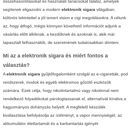
összehasonlításokat és használati tanácsokat találsz, amelyek
segítenek eligazodni a modern
elektronik sigara
világában,
különös tekintettel a jól ismert
vision e cigi
megoldásokra. A célunk
az, hogy átfogó, mégis könnyen követhető információt adjunk a
vásárlás előtt állóknak, a kezdőknek és azoknak is, akik már
tapasztalt felhasználók, de szeretnének tudatosabban dönteni.
Mi az a
elektronik sigara
és miért fontos a
választás?
A
elektronik sigara
gyűjtőfogalomként szolgál az e-cigaretták, pod
rendszerek, modok és egyéb elektromos gőzölő eszközök
számára. Ezek célja, hogy nikotintartalmú vagy nikotinnal nem
rendelkező folyadékokat párologtassanak el, alternatívát kínálva a
hagyományos dohányzás helyett. A megfelelő készülék
kiválasztása befolyásolja az ízélményt, a vapor mennyiségét, az
akkumulátor élettartamát és a karbantartás igényét.