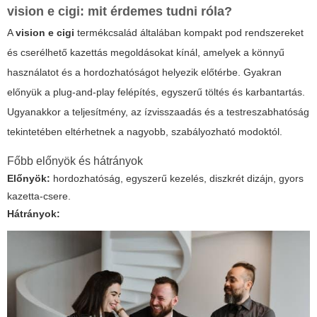
vision e cigi
: mit érdemes tudni róla?
A
vision e cigi
termékcsalád általában kompakt pod rendszereket
és cserélhető kazettás megoldásokat kínál, amelyek a könnyű
használatot és a hordozhatóságot helyezik előtérbe. Gyakran
előnyük a plug-and-play felépítés, egyszerű töltés és karbantartás.
Ugyanakkor a teljesítmény, az ízvisszaadás és a testreszabhatóság
tekintetében eltérhetnek a nagyobb, szabályozható modoktól.
Főbb előnyök és hátrányok
Előnyök:
hordozhatóság, egyszerű kezelés, diszkrét dizájn, gyors
kazetta-csere.
Hátrányok: