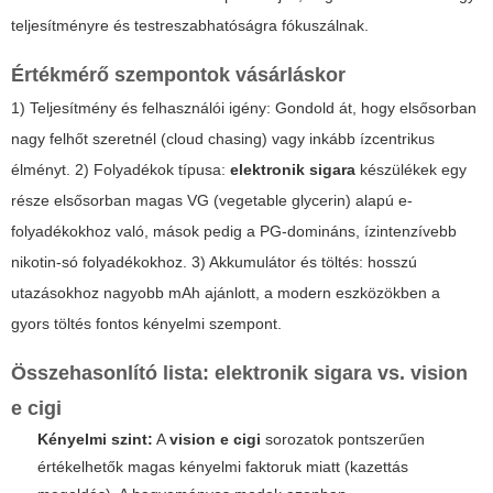
teljesítményre és testreszabhatóságra fókuszálnak.
Értékmérő szempontok vásárláskor
1) Teljesítmény és felhasználói igény: Gondold át, hogy elsősorban
nagy felhőt szeretnél (
cloud chasing
) vagy inkább ízcentrikus
élményt. 2) Folyadékok típusa:
elektronik sigara
készülékek egy
része elsősorban magas VG (vegetable glycerin) alapú e-
folyadékokhoz való, mások pedig a PG-domináns, ízintenzívebb
nikotin-só folyadékokhoz. 3) Akkumulátor és töltés: hosszú
utazásokhoz nagyobb mAh ajánlott, a modern eszközökben a
gyors töltés fontos kényelmi szempont.
Összehasonlító lista:
elektronik sigara
vs.
vision
e cigi
Kényelmi szint:
A
vision e cigi
sorozatok pontszerűen
értékelhetők magas kényelmi faktoruk miatt (kazettás