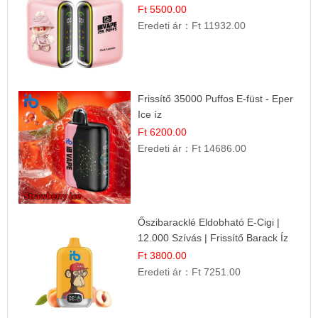
Íz
Ft 5500.00
Eredeti ár：
Ft 11932.00
Frissítő 35000 Puffos E-füst - Eper
Ice íz
Ft 6200.00
Eredeti ár：
Ft 14686.00
Őszibaracklé Eldobható E-Cigi |
12.000 Szívás | Frissítő Barack Íz
Ft 3800.00
Eredeti ár：
Ft 7251.00