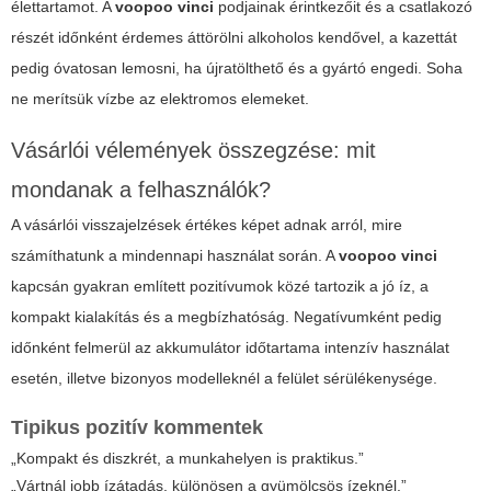
élettartamot. A
voopoo vinci
podjainak érintkezőit és a csatlakozó
részét időnként érdemes áttörölni alkoholos kendővel, a kazettát
pedig óvatosan lemosni, ha újratölthető és a gyártó engedi. Soha
ne merítsük vízbe az elektromos elemeket.
Vásárlói vélemények összegzése: mit
mondanak a felhasználók?
A vásárlói visszajelzések értékes képet adnak arról, mire
számíthatunk a mindennapi használat során. A
voopoo vinci
kapcsán gyakran említett pozitívumok közé tartozik a jó íz, a
kompakt kialakítás és a megbízhatóság. Negatívumként pedig
időnként felmerül az akkumulátor időtartama intenzív használat
esetén, illetve bizonyos modelleknél a felület sérülékenysége.
Tipikus pozitív kommentek
„Kompakt és diszkrét, a munkahelyen is praktikus.”
„Vártnál jobb ízátadás, különösen a gyümölcsös ízeknél.”