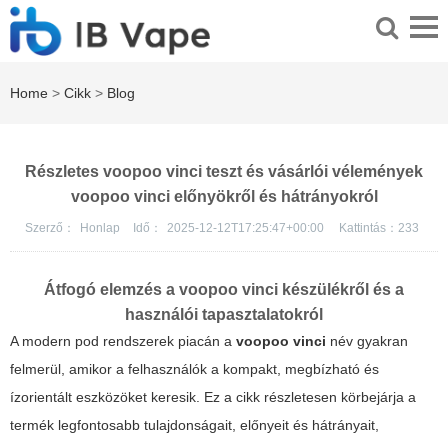
Home
>
Cikk
>
Blog
Részletes voopoo vinci teszt és vásárlói vélemények
voopoo vinci előnyökről és hátrányokról
Szerző：
Honlap
Idő：
2025-12-12T17:25:47+00:00
Kattintás：
233
Átfogó elemzés a
voopoo vinci
készülékről és a
használói tapasztalatokról
A modern pod rendszerek piacán a
voopoo vinci
név gyakran
felmerül, amikor a felhasználók a kompakt, megbízható és
ízorientált eszközöket keresik. Ez a cikk részletesen körbejárja a
termék legfontosabb tulajdonságait, előnyeit és hátrányait,