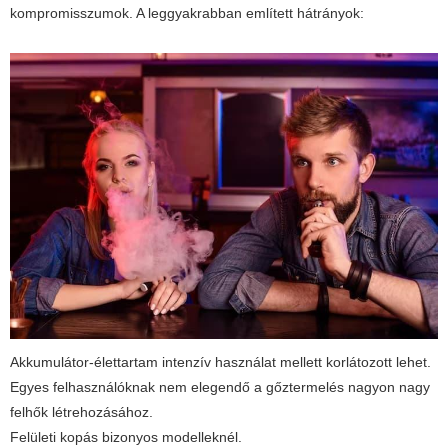
kompromisszumok. A leggyakrabban említett hátrányok:
Akkumulátor-élettartam intenzív használat mellett korlátozott lehet.
Egyes felhasználóknak nem elegendő a gőztermelés nagyon nagy
felhők létrehozásához.
Felületi kopás bizonyos modelleknél.