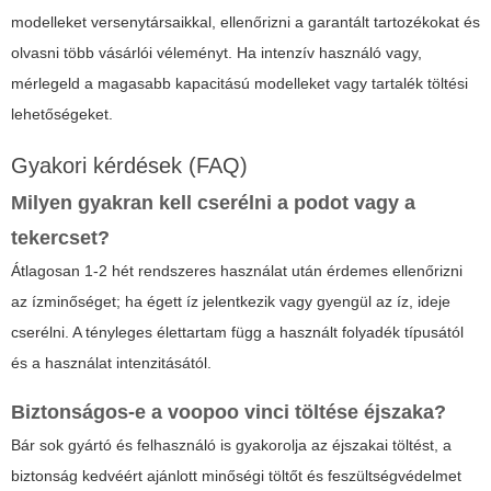
modelleket versenytársaikkal, ellenőrizni a garantált tartozékokat és
olvasni több vásárlói véleményt. Ha intenzív használó vagy,
mérlegeld a magasabb kapacitású modelleket vagy tartalék töltési
lehetőségeket.
Gyakori kérdések (FAQ)
Milyen gyakran kell cserélni a podot vagy a
tekercset?
Átlagosan 1-2 hét rendszeres használat után érdemes ellenőrizni
az ízminőséget; ha égett íz jelentkezik vagy gyengül az íz, ideje
cserélni. A tényleges élettartam függ a használt folyadék típusától
és a használat intenzitásától.
Biztonságos-e a
voopoo vinci
töltése éjszaka?
Bár sok gyártó és felhasználó is gyakorolja az éjszakai töltést, a
biztonság kedvéért ajánlott minőségi töltőt és feszültségvédelmet