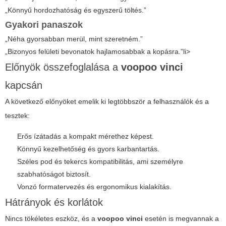
„Könnyű hordozhatóság és egyszerű töltés.”
Gyakori panaszok
„Néha gyorsabban merül, mint szeretném.”
„Bizonyos felületi bevonatok hajlamosabbak a kopásra.”li>
Előnyök összefoglalása a
voopoo vinci
kapcsán
A következő előnyöket emelik ki legtöbbször a felhasználók és a
tesztek:
Erős ízátadás a kompakt mérethez képest.
Könnyű kezelhetőség és gyors karbantartás.
Széles pod és tekercs kompatibilitás, ami személyre
szabhatóságot biztosít.
Vonzó formatervezés és ergonomikus kialakítás.
Hátrányok és korlátok
Nincs tökéletes eszköz, és a
voopoo vinci
esetén is megvannak a