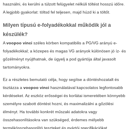
használni, és kerülni a túlzott felügyelet nélküli töltést hosszú időre.
A legjobb gyakorlat: töltsd fel teljesen, majd húzd ki a töltőt.
Milyen típusú e-folyadékokkal működik jól a
készülék?
A
voopoo vinci
széles körben kompatibilis a PG/VG arányú e-
folyadékokkal; a közepes és magas VG arányok különösen jó íz- és
gőzélményt nyújthatnak, de ügyelj a pod gyártója által javasolt
tartományokra.
Ez a részletes bemutató célja, hogy segítse a döntéshozatalt és
tisztázza a
voopoo vinci
használatával kapcsolatos legfontosabb
kérdéseket. Az eszköz erősségei és korlátai ismeretében könnyebb
személyre szabott döntést hozni, és maximalizálni a gőzölési
élményt. Ha további konkrét műszaki adatokra vagy
összehasonlításokra van szükséged, érdemes mélyebb
termékösszehasonlító teszteket és gyártói specifikációkat