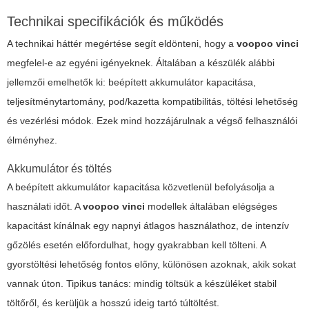
Technikai specifikációk és működés
A technikai háttér megértése segít eldönteni, hogy a
voopoo vinci
megfelel-e az egyéni igényeknek. Általában a készülék alábbi
jellemzői emelhetők ki: beépített akkumulátor kapacitása,
teljesítménytartomány, pod/kazetta kompatibilitás, töltési lehetőség
és vezérlési módok. Ezek mind hozzájárulnak a végső felhasználói
élményhez.
Akkumulátor és töltés
A beépített akkumulátor kapacitása közvetlenül befolyásolja a
használati időt. A
voopoo vinci
modellek általában elégséges
kapacitást kínálnak egy napnyi átlagos használathoz, de intenzív
gőzölés esetén előfordulhat, hogy gyakrabban kell tölteni. A
gyorstöltési lehetőség fontos előny, különösen azoknak, akik sokat
vannak úton. Tipikus tanács: mindig töltsük a készüléket stabil
töltőről, és kerüljük a hosszú ideig tartó túltöltést.