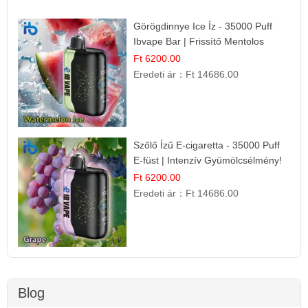
Görögdinnye Ice Íz - 35000 Puff
Ibvape Bar | Frissítő Mentolos
Élmény!
Ft 6200.00
Eredeti ár：
Ft 14686.00
Szőlő Ízű E-cigaretta - 35000 Puff
E-füst | Intenzív Gyümölcsélmény!
Ft 6200.00
Eredeti ár：
Ft 14686.00
Blog