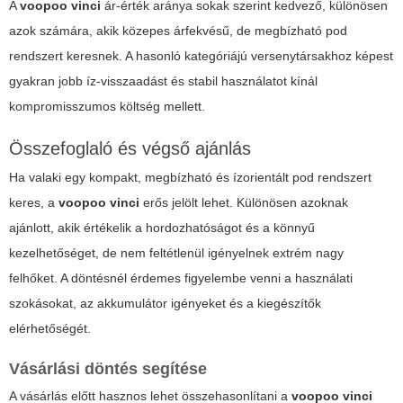
A
voopoo vinci
ár-érték aránya sokak szerint kedvező, különösen
azok számára, akik közepes árfekvésű, de megbízható pod
rendszert keresnek. A hasonló kategóriájú versenytársakhoz képest
gyakran jobb íz-visszaadást és stabil használatot kínál
kompromisszumos költség mellett.
Összefoglaló és végső ajánlás
Ha valaki egy kompakt, megbízható és ízorientált pod rendszert
keres, a
voopoo vinci
erős jelölt lehet. Különösen azoknak
ajánlott, akik értékelik a hordozhatóságot és a könnyű
kezelhetőséget, de nem feltétlenül igényelnek extrém nagy
felhőket. A döntésnél érdemes figyelembe venni a használati
szokásokat, az akkumulátor igényeket és a kiegészítők
elérhetőségét.
Vásárlási döntés segítése
A vásárlás előtt hasznos lehet összehasonlítani a
voopoo vinci