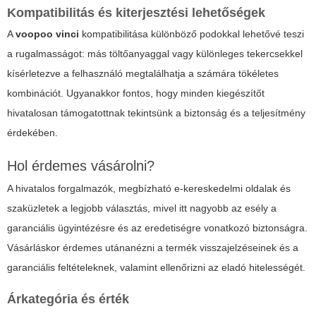
Kompatibilitás és kiterjesztési lehetőségek
A
voopoo vinci
kompatibilitása különböző podokkal lehetővé teszi
a rugalmasságot: más töltőanyaggal vagy különleges tekercsekkel
kísérletezve a felhasználó megtalálhatja a számára tökéletes
kombinációt. Ugyanakkor fontos, hogy minden kiegészítőt
hivatalosan támogatottnak tekintsünk a biztonság és a teljesítmény
érdekében.
Hol érdemes vásárolni?
A hivatalos forgalmazók, megbízható e-kereskedelmi oldalak és
szaküzletek a legjobb választás, mivel itt nagyobb az esély a
garanciális ügyintézésre és az eredetiségre vonatkozó biztonságra.
Vásárláskor érdemes utánanézni a termék visszajelzéseinek és a
garanciális feltételeknek, valamint ellenőrizni az eladó hitelességét.
Árkategória és érték