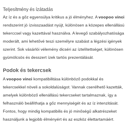
Teljesítmény és ízátadás
Az íz és a gőz egyensúlya kritikus a jó élményhez. A
voopoo vinci
rendszerint jó ízvisszaadást nyújt, különösen a közepes ellenállású
tekerccsel vagy kazettával használva. A levegő szabályozhatósága
moderált, ami lehetővé teszi személyre szabást a légzési igények
szerint. Sok vásárlói vélemény dicséri az íztelítettséget, különösen
gyümölcsös és desszert ízek tartós prezentálását.
Podok és tekercsek
A
voopoo vinci
kompatibilitása különböző podokkal és
tekercsekkel növeli a sokoldalúságot. Vannak cserélhető kazetták,
amelyek különböző ellenállású tekercseket tartalmaznak, így a
felhasználó beállíthatja a gőz mennyiségét és az íz intenzitását.
Fontos, hogy mindig kompatibilis és jó minőségű alkatrészeket
használjunk a legjobb élményért és az eszköz élettartamáért.