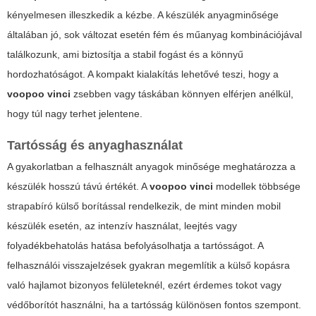
kényelmesen illeszkedik a kézbe. A készülék anyagminősége
általában jó, sok változat esetén fém és műanyag kombinációjával
találkozunk, ami biztosítja a stabil fogást és a könnyű
hordozhatóságot. A kompakt kialakítás lehetővé teszi, hogy a
voopoo vinci
zsebben vagy táskában könnyen elférjen anélkül,
hogy túl nagy terhet jelentene.
Tartósság és anyaghasználat
A gyakorlatban a felhasznált anyagok minősége meghatározza a
készülék hosszú távú értékét. A
voopoo vinci
modellek többsége
strapabíró külső borítással rendelkezik, de mint minden mobil
készülék esetén, az intenzív használat, leejtés vagy
folyadékbehatolás hatása befolyásolhatja a tartósságot. A
felhasználói visszajelzések gyakran megemlítik a külső kopásra
való hajlamot bizonyos felületeknél, ezért érdemes tokot vagy
védőborítót használni, ha a tartósság különösen fontos szempont.