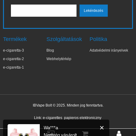
Termékek
Szolgáltatások
Politika
e-cigaretta-3
Blog
Adatvédelmi irányelvek
e-cigaretta-2
Webhelytérkép
e-cigaretta-1
IBVape Bolt © 2025. Minden jog fenntartva.
✕
Wa***a
Nemrég vásárolt
Link:
e-cigarettes
papieros elektroniczny