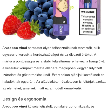
A
voopoo vinci
sorozatot olyan felhasználóknak tervezték, akik
egyszerre keresik a hordozhatóságot és az élvezeti értéket. A
márka a pontosságra és a stabil teljesítményre helyezi a hangsúlyt:
a készülék kompakt mérete ellenére meglepően kiegyensúlyozott
ízátadást és gőztermelést kínál. Ezért sokan ajánlják kezdőknek és
haladóknak egyaránt. Az alábbiakban részletesen is feltárjuk azokat
az elemeket, amelyek miatt ez a modell kiemelkedik.
Design és ergonomia
A
voopoo vinci
külseje letisztult, vonalai ergonomikusak, és