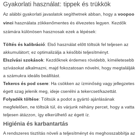
Gyakorlati használat: tippek és trükkök
Az alábbi gyakorlati javaslatok segíthetnek abban, hogy a
voopoo
vinci
használata zökkenőmentes és élvezetes legyen. Kezdők
számára különösen hasznosak ezek a lépések:
Töltés és kalibráció
: Első használat előtt töltsük fel teljesen az
akkumulátort; ez optimalizálja a későbbi teljesítményt.
Elszívási szokások
: Kezdőknek érdemes rövidebb, kíméletesebb
szívásokat alkalmazni, majd fokozatosan növelni, hogy megtalálják
a számukra ideális beállítást.
Tekercs és pod csere
: Ha csökken az ízminőség vagy jellegzetes
égett szag jelenik meg, ideje cserélni a tekercset/kazettát.
Folyadék töltése
: Töltsük a podot a gyártó ajánlásának
megfelelően, ne töltsük túl, és várjunk néhány percet, hogy a vatta
teljesen átázzon, így elkerülhető az égett íz.
Higiénia és karbantartás
A rendszeres tisztítás növeli a teljesítményt és meghosszabbítja az