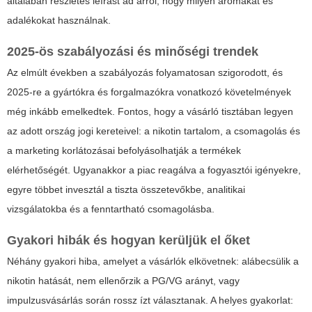
általában részletes leírást ad arról, hogy milyen aromákat és
adalékokat használnak.
2025-ös szabályozási és minőségi trendek
Az elmúlt években a szabályozás folyamatosan szigorodott, és
2025-re a gyártókra és forgalmazókra vonatkozó követelmények
még inkább emelkedtek. Fontos, hogy a vásárló tisztában legyen
az adott ország jogi kereteivel: a nikotin tartalom, a csomagolás és
a marketing korlátozásai befolyásolhatják a termékek
elérhetőségét. Ugyanakkor a piac reagálva a fogyasztói igényekre,
egyre többet invesztál a tiszta összetevőkbe, analitikai
vizsgálatokba és a fenntartható csomagolásba.
Gyakori hibák és hogyan kerüljük el őket
Néhány gyakori hiba, amelyet a vásárlók elkövetnek: alábecsülik a
nikotin hatását, nem ellenőrzik a PG/VG arányt, vagy
impulzusvásárlás során rossz ízt választanak. A helyes gyakorlat: