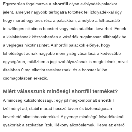
Egyszerűen fogalmazva a
shortfill
olyan e-folyadék-palackot
jelent, amelyet nagyobb térfogatra töltöttek fel ízfolyadékkal úgy,
hogy marad egy üres rész a palackban, amelybe a felhasználó
tetszőleges nikotinos boostert vagy más adalékot keverhet. Ennek
a kialakításnak köszönhetően a vásárlók rugalmasan állíthatják be
a végleges nikotinszintet. A
shortfill
palackok előnye, hogy
lehetőséget adnak nagyobb mennyiség vásárlására kedvezőbb
egységáron, miközben a jogi szabályozásnak is megfelelnek, mivel
általában 0 mg nikotint tartalmaznak, és a booster külön
csomagolásban érkezik.
Miért válasszunk minőségi
shortfill
terméket?
A minőség kulcsfontosságú: egy jól megkomponált
shortfill
ízélményt ad, stabil marad hosszú távon és biztonságosan
keverhető nikotinboosterekkel. A gyenge minőségű folyadékoknál
gyakoriak a szokatlan ízok, illékony alkotóelemek, illetve az eltérő