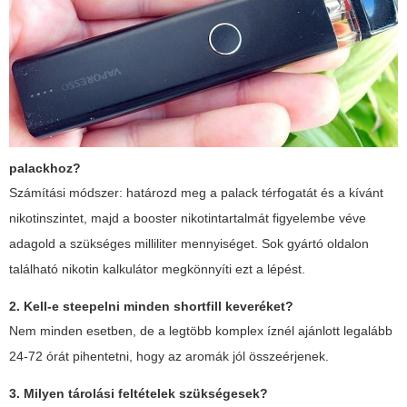
palackhoz?
Számítási módszer: határozd meg a palack térfogatát és a kívánt
nikotinszintet, majd a booster nikotintartalmát figyelembe véve
adagold a szükséges milliliter mennyiséget. Sok gyártó oldalon
található nikotin kalkulátor megkönnyíti ezt a lépést.
2. Kell-e steepelni minden
shortfill
keveréket?
Nem minden esetben, de a legtöbb komplex íznél ajánlott legalább
24-72 órát pihentetni, hogy az aromák jól összeérjenek.
3. Milyen tárolási feltételek szükségesek?