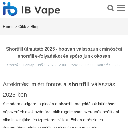
Home
>
Cikk
>
Blog
Shortfill útmutató 2025 - hogyan válasszunk minőségi
shortfill e-folyadékot és spóroljunk okosan
Szerző：
Honlap
Idő：
2025-12-03T17:24:05+00:00
Kattintás：
305
Áttekintés: miért fontos a
shortfill
választás
2025-ben
A modern e-cigaretta piacán a
shortfill
megoldások különösen
népszerűek azok számára, akik rugalmasan szeretnék beállítani
nikotinszintjüket és ízpreferenciáikat. Ebben a részletes
útmutatóban végigvezetjük az olvasót azon gyakorlati