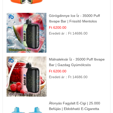
Görögdinnye Ice Íz - 35000 Puff
Ibvape Bar | Frissítő Mentolos
Élmény!
Ft 6200.00
Eredeti ár：
Ft 14686.00
Málnalekvár Íz - 35000 Puff Ibvape
Bar | Gazdag Gyümölcsös
Ízélmény!
Ft 6200.00
Eredeti ár：
Ft 14686.00
Áfonyás Fagylalt E-Cigi | 25.000
Befújás | Eldobható E-Cigaretta