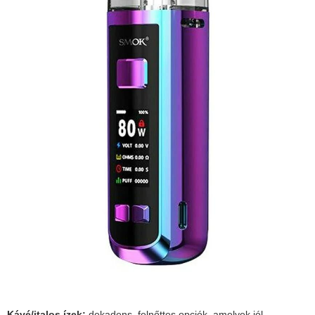
Kávé/italos ízek:
dekadens, felnőttes opciók, amelyek jól