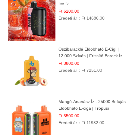
Ice íz
Ft 6200.00
Eredeti ár：
Ft 14686.00
Őszibaracklé Eldobható E-Cigi |
12.000 Szívás | Frissítő Barack Íz
Ft 3800.00
Eredeti ár：
Ft 7251.00
Mangó-Ananász Íz - 25000 Befújás
Eldobható E-ciga | Trópusi
Gyümölcs Élmény!
Ft 5500.00
Eredeti ár：
Ft 11932.00