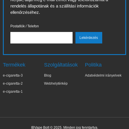
rendelés állapotának és a szállítási információk
ellenőrzéséhez.
Postafiók / Telefon
Termékek
Szolgáltatások
Politika
e-cigaretta-3
Blog
Adatvédelmi irányelvek
e-cigaretta-2
Webhelytérkép
e-cigaretta-1
IBVape Bolt © 2025. Minden jog fenntartva.