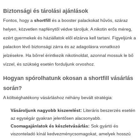
Biztonsági és tárolási ajánlások
Fontos, hogy a
shortfill
és a booster palackokat hűvös, száraz
helyen, közvetlen napfénytől védve tároljuk. A nikotin erős méreg,
ezért gyermekek és háziállatok elől elzárva kell tartani. Figyeljünk a
palackon lévő biztonsági zárra és az adagolásra vonatkozó
jelzésekre. Ha bőrrel érintkezik nikotinoldat, azonnal mossuk le bő
vízzel, és szükség esetén forduljunk orvoshoz.
Hogyan spórolhatunk okosan a
shortfill
vásárlás
során?
A költséghatékony vásárláshoz néhány bevált stratégia:
Vásároljunk nagyobb kiszerelést:
Literáris beszerzés esetén
az egységár gyakran jelentősen alacsonyabb.
Csomagajánlatok és készletvásárlás:
Sok gyártó és
viszonteladó kínál kedvezménycsomagokat, amelyek hosszú