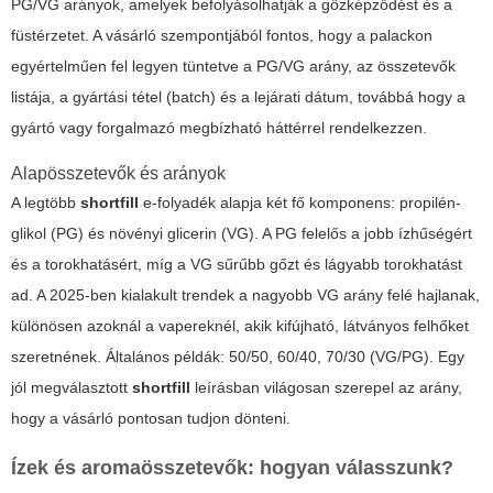
PG/VG arányok, amelyek befolyásolhatják a gőzképződést és a
füstérzetet. A vásárló szempontjából fontos, hogy a palackon
egyértelműen fel legyen tüntetve a PG/VG arány, az összetevők
listája, a gyártási tétel (batch) és a lejárati dátum, továbbá hogy a
gyártó vagy forgalmazó megbízható háttérrel rendelkezzen.
Alapösszetevők és arányok
A legtöbb
shortfill
e-folyadék alapja két fő komponens: propilén-
glikol (PG) és növényi glicerin (VG). A PG felelős a jobb ízhűségért
és a torokhatásért, míg a VG sűrűbb gőzt és lágyabb torokhatást
ad. A 2025-ben kialakult trendek a nagyobb VG arány felé hajlanak,
különösen azoknál a vapereknél, akik kifújható, látványos felhőket
szeretnének. Általános példák: 50/50, 60/40, 70/30 (VG/PG). Egy
jól megválasztott
shortfill
leírásban világosan szerepel az arány,
hogy a vásárló pontosan tudjon dönteni.
Ízek és aromaösszetevők: hogyan válasszunk?