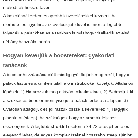
működnek hosszú távon.
A kóstolásnál érdemes apróbb kiszerelésekkel kezdeni, ha
elérhető, és figyelni az íz evolúcióját idővel is, mert a legtöbb
folyadék a palackban és a tankban is máshogy viselkedik az első
néhány használat során.
Hogyan keverjük a boostereket: gyakorlati
tanácsok
A booster hozzáadása előtt mindig győződjünk meg arról, hogy a
palack tiszta és a címkén található instrukciókat követjük. Általános
lépések: 1) Határozzuk meg a kívánt nikotinszintet; 2) Számoljuk ki
a szükséges booster mennyiségét a palack térfogata alapján; 3)
Óvatosan adagoljuk és jól rázzuk össze a keveréket; 4) Hagyjuk
pihentetni (steep), ha szükséges, hogy az aromák teljesen
összeérjenek. A legtöbb
shortfill
esetén a 24-72 órás pihentetés
elegendő lehet, de egyes komplex ízeknél hosszabb steep ajánlott.