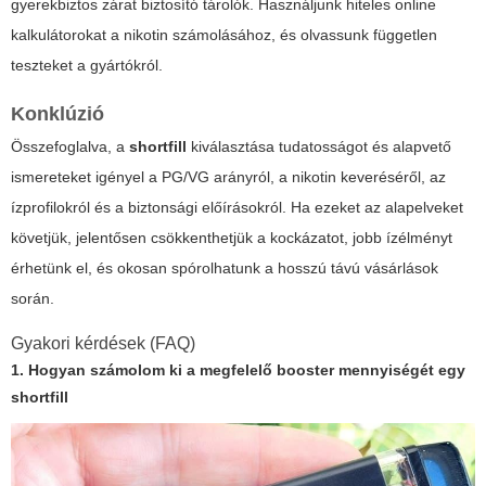
gyerekbiztos zárat biztosító tárolók. Használjunk hiteles online
kalkulátorokat a nikotin számolásához, és olvassunk független
teszteket a gyártókról.
Konklúzió
Összefoglalva, a
shortfill
kiválasztása tudatosságot és alapvető
ismereteket igényel a PG/VG arányról, a nikotin keveréséről, az
ízprofilokról és a biztonsági előírásokról. Ha ezeket az alapelveket
követjük, jelentősen csökkenthetjük a kockázatot, jobb ízélményt
érhetünk el, és okosan spórolhatunk a hosszú távú vásárlások
során.
Gyakori kérdések (FAQ)
1. Hogyan számolom ki a megfelelő booster mennyiségét egy
shortfill