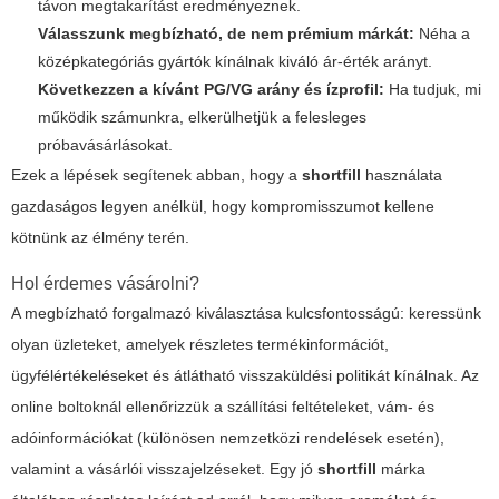
távon megtakarítást eredményeznek.
Válasszunk megbízható, de nem prémium márkát:
Néha a
középkategóriás gyártók kínálnak kiváló ár-érték arányt.
Következzen a kívánt PG/VG arány és ízprofil:
Ha tudjuk, mi
működik számunkra, elkerülhetjük a felesleges
próbavásárlásokat.
Ezek a lépések segítenek abban, hogy a
shortfill
használata
gazdaságos legyen anélkül, hogy kompromisszumot kellene
kötnünk az élmény terén.
Hol érdemes vásárolni?
A megbízható forgalmazó kiválasztása kulcsfontosságú: keressünk
olyan üzleteket, amelyek részletes termékinformációt,
ügyfélértékeléseket és átlátható visszaküldési politikát kínálnak. Az
online boltoknál ellenőrizzük a szállítási feltételeket, vám- és
adóinformációkat (különösen nemzetközi rendelések esetén),
valamint a vásárlói visszajelzéseket. Egy jó
shortfill
márka