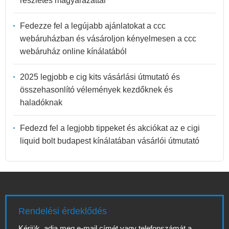
részletes magyarázattal
Fedezze fel a legújabb ajánlatokat a ccc
webáruházban és vásároljon kényelmesen a ccc
webáruház online kínálatából
2025 legjobb e cig kits vásárlási útmutató és
összehasonlító vélemények kezdőknek és
haladóknak
Fedezd fel a legjobb tippeket és akciókat az e cigi
liquid bolt budapest kínálatában vásárlói útmutató
Rendelési érdeklődés
Kérjük, adja meg e-mail címét vagy telefonszámát a