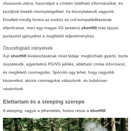
olvassunk utána, használjuk a címkén található információkat, és
kezdjünk kisebb mennyiségekkel, ha bizonytalanok vagyunk.
Emellett mindig fontos az eszköz és coil kompatibilitásának
ellenőrzése, mert egy magas VG tartalmú
shortfill
más típusú
porlasztót igényelhet a megfelelő teljesítményhez.
Összefoglaló irányelvek
A jó
shortfill
kiválasztásának rövid listája: megbízható gyártó, tiszta
összetevők, egyértelmű PG/VG jelölés, átlátható címke információ,
és megfelelő csomagolás. Spórolni úgy lehet, hogy nagyobb
kiszerelést, akciós csomagokat választunk, és tudatosan
vásárolunk.
Élettartam és a steeping szerepe
A steeping, vagyis a pihentetés, fontos része a
shortfill