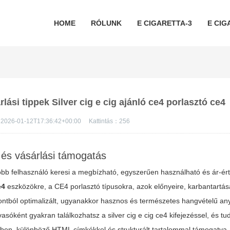
HOME
RÓLUNK
E CIGARETTA-3
E CIG
rlási tippek Silver cig e cig ajánló ce4 porlasztó ce4
2026-01-12T17:36:42+00:00
Kattintás：
256
 és vásárlási támogatás
öbb felhasználó keresi a megbízható, egyszerűen használható és ár-é
e4
eszközökre, a CE4 porlasztó típusokra, azok előnyeire, karbantartás
ntból optimalizált, ugyanakkor hasznos és természetes hangvételű an
lvasóként gyakran találkozhatsz a
silver cig e cig ce4
kifejezéssel, és t
kkben, különböző HTML címkékkel és strukturált tartalommal támogatva.