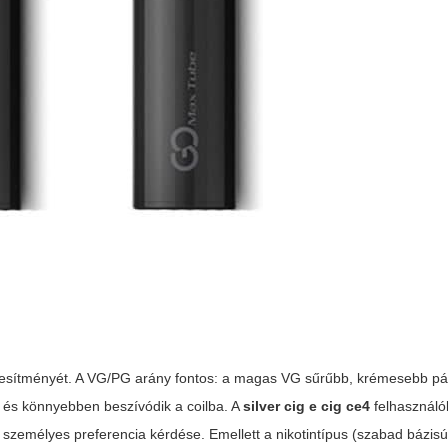
eljesítményét. A VG/PG arány fontos: a magas VG sűrűbb, krémesebb pá
t és könnyebben beszívódik a coilba. A
silver cig e cig ce4
felhasználó
zemélyes preferencia kérdése. Emellett a nikotintípus (szabad bázisú 