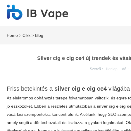
Home
>
Cikk
>
Blog
Silver cig e cig ce4 új trendek és vásá
Szerző：
Honlap
Idő：
Friss betekintés a
silver cig e cig ce4
világába
Az elektromos dohányzás terepe folyamatosan változik, és egyre t
jó eszközöket. Ebben a részletes útmutatóban a
silver cig e cig c
vásárlási szempontokra koncentrálunk. A célunk, hogy SEO szempo
amely segíti a döntéshozatalt és tisztázza a gyakori fogalmakat. O
törekszünk arra, hogy ez a kulcsszó organikusan ismétlődjön a ci