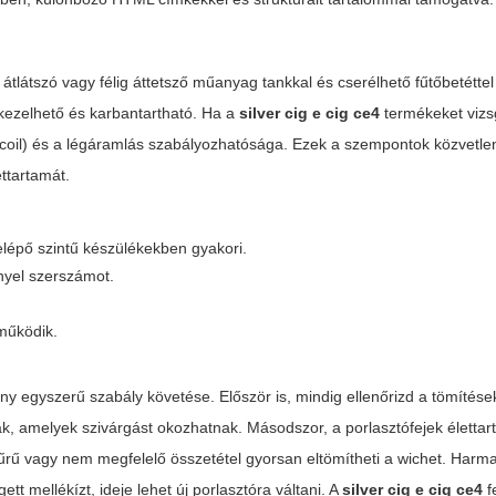
tlátszó vagy félig áttetsző műanyag tankkal és cserélhető fűtőbetétte
kezelhető és karbantartható. Ha a
silver cig e cig ce4
termékeket vizsg
 (coil) és a légáramlás szabályozhatósága. Ezek a szempontok közvetle
ttartamát.
elépő szintű készülékekben gyakori.
nyel szerszámot.
tműködik.
egyszerű szabály követése. Először is, mindig ellenőrizd a tömítése
ák, amelyek szivárgást okozhatnak. Másodszor, a porlasztófejek életta
l sűrű vagy nem megfelelő összetétel gyorsan eltömítheti a wichet. Harm
t mellékízt, ideje lehet új porlasztóra váltani. A
silver cig e cig ce4
f