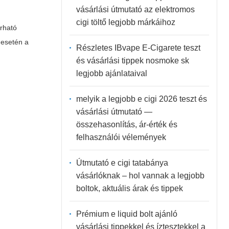
vásárlási útmutató az elektromos
cigi töltő legjobb márkáihoz
árható
 esetén a
Részletes IBvape E-Cigarete teszt
és vásárlási tippek nosmoke sk
legjobb ajánlataival
melyik a legjobb e cigi 2026 teszt és
vásárlási útmutató —
összehasonlítás, ár-érték és
felhasználói vélemények
Útmutató e cigi tatabánya
vásárlóknak – hol vannak a legjobb
boltok, aktuális árak és tippek
Prémium e liquid bolt ajánló
vásárlási tippekkel és íztesztekkel a