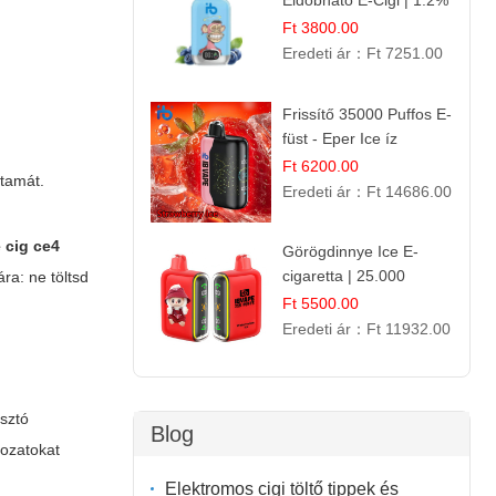
Eldobható E-Cigi | 1.2%
Nikotin | Jéghideg
Ft 3800.00
Málna Íz
Eredeti ár：
Ft 7251.00
Frissítő 35000 Puffos E-
füst - Eper Ice íz
Ft 6200.00
rtamát.
Eredeti ár：
Ft 14686.00
e cig ce4
Görögdinnye Ice E-
cigaretta | 25.000
ra: ne töltsd
Befújás | Premium E-
Ft 5500.00
Liquid
Eredeti ár：
Ft 11932.00
asztó
Blog
tozatokat
Elektromos cigi töltő tippek és