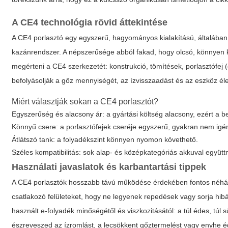
A CE4 technológia rövid áttekintése
A CE4 porlasztó egy egyszerű, hagyományos kialakítású, általában á
kazánrendszer. A népszerűsége abból fakad, hogy olcsó, könnyen 
megérteni a CE4 szerkezetét: konstrukció, tömítések, porlasztófej
befolyásolják a gőz mennyiségét, az ízvisszaadást és az eszköz éle
Miért választják sokan a CE4 porlasztót?
Egyszerűség és alacsony ár: a gyártási költség alacsony, ezért a b
Könnyű csere: a porlasztófejek cseréje egyszerű, gyakran nem igé
Átlátszó tank: a folyadékszint könnyen nyomon követhető.
Széles kompatibilitás: sok alap- és középkategóriás akkuval együt
Használati javaslatok és karbantartási tippek
A CE4 porlasztók hosszabb távú működése érdekében fontos néhány 
csatlakozó felületeket, hogy ne legyenek repedések vagy sorja hib
használt e-folyadék minőségétől és viszkozitásától: a túl édes, tú
észreveszed az ízromlást, a lecsökkent gőztermelést vagy enyhe éget