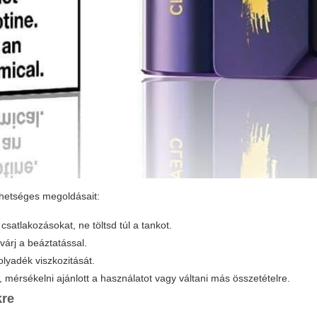
ehetséges megoldásait:
csatlakozásokat, ne töltsd túl a tankot.
 várj a beáztatással.
olyadék viszkozitását.
b, mérsékelni ajánlott a használatot vagy váltani más összetételre.
kre