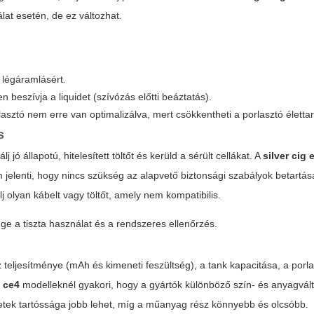
lat esetén, de ez változhat.
ő légáramlásért.
n beszívja a liquidet (szívózás előtti beáztatás).
lasztó nem erre van optimalizálva, mert csökkentheti a porlasztó életta
s
jó állapotú, hitelesített töltőt és kerüld a sérült cellákat. A
silver cig 
jelenti, hogy nincs szükség az alapvető biztonsági szabályok betartásá
lj olyan kábelt vagy töltőt, amely nem kompatibilis.
ge a tiszta használat és a rendszeres ellenőrzés.
eljesítménye (mAh és kimeneti feszültség), a tank kapacitása, a porl
g ce4
modelleknél gyakori, hogy a gyártók különböző szín- és anyagvál
lületek tartóssága jobb lehet, míg a műanyag rész könnyebb és olcsóbb.