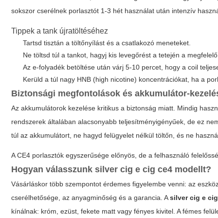
sokszor cserélnek porlasztót 1-3 hét használat után intenzív haszná
Tippek a tank újratöltéséhez
Tartsd tisztán a töltőnyílást és a csatlakozó meneteket.
Ne töltsd túl a tankot, hagyj kis levegőrést a tetején a megfelel
Az e-folyadék betöltése után várj 5-10 percet, hogy a coil teljese
Kerüld a túl nagy HNB (high nicotine) koncentrációkat, ha a por
Biztonsági megfontolások és akkumulátor-kezelé
Az akkumulátorok kezelése kritikus a biztonság miatt. Mindig használj 
rendszerek általában alacsonyabb teljesítményigényűek, de ez nem 
túl az akkumulátort, ne hagyd felügyelet nélkül töltőn, és ne haszná
A CE4 porlasztók egyszerűsége előnyös, de a felhasználó felelőssé
Hogyan válasszunk
silver cig e cig ce4
modellt?
Vásárláskor több szempontot érdemes figyelembe venni: az eszköz t
cserélhetősége, az anyagminőség és a garancia. A
silver cig e ci
kínálnak: króm, ezüst, fekete matt vagy fényes kivitel. A fémes fe