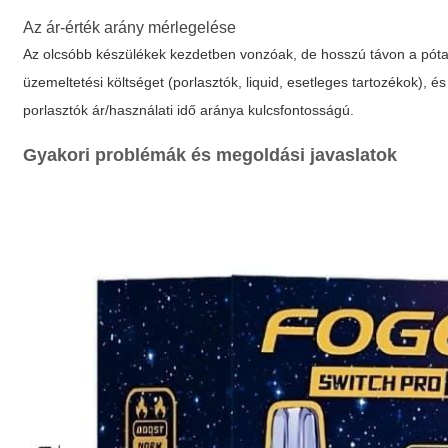
Az ár-érték arány mérlegelése
Az olcsóbb készülékek kezdetben vonzóak, de hosszú távon a pótal
üzemeltetési költséget (porlasztók, liquid, esetleges tartozékok), é
porlasztók ár/használati idő aránya kulcsfontosságú.
Gyakori problémák és megoldási javaslatok