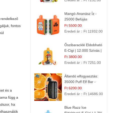
Eredeti ár：
Ft 7251.00
Mangó-Ananász Íz -
l rendelkező
25000 Befújás
Eldobható E-ciga |
Ft 5500.00
áljuk, fontos
Trópusi Gyümölcs
Eredeti ár：
Ft 11932.00
nül
Élmény!
Őszibaracklé Eldobható
E-Cigi | 12.000 Szívás |
Frissítő Barack Íz
Ft 3800.00
Eredeti ár：
Ft 7251.00
Állandó elfogyasztás:
35000 Puff Elf Bar -
Narancslekvár íz
Ft 6200.00
ket és a
Eredeti ár：
Ft 14686.00
rtama függ a
adszor, ha
Blue Razz Ice
elhasználók