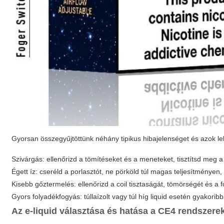
Gyorsan összegyűjtöttünk néhány tipikus hibajelenséget és azok l
Szivárgás: ellenőrizd a tömítéseket és a meneteket, tisztítsd meg a 
Égett íz: cseréld a porlasztót, ne pörköld túl magas teljesítményen,
Kisebb gőztermelés: ellenőrizd a coil tisztaságát, tömörségét és a f
Gyors folyadékfogyás: túllaízolt vagy túl híg liquid esetén gyakorib
Az e-liquid választása és hatása a CE4 rendszere