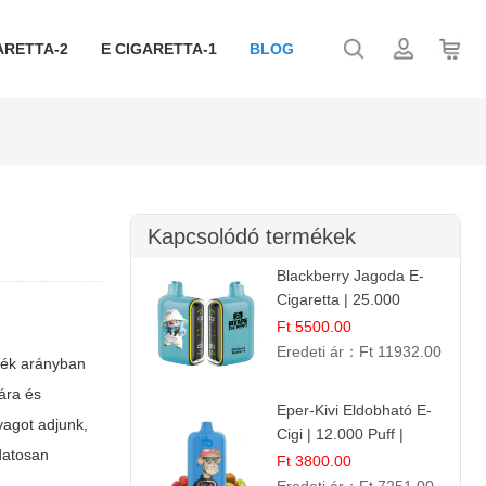
ARETTA-2
E CIGARETTA-1
BLOG
Kapcsolódó termékek
Blackberry Jagoda E-
Cigaretta | 25.000
Szívás | Ízesített E-
Ft 5500.00
Liquid
Eredeti ár：
Ft 11932.00
rték arányban
ára és
Eper-Kivi Eldobható E-
yagot adjunk,
Cigi | 12.000 Puff |
udatosan
Édes-Gyümölcs Íz
Ft 3800.00