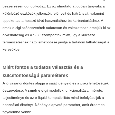
beszerzésén gondolkodsz. Ez az útmutató átfogóan tárgyalja a
különböző eszközök jellemzőit, előnyeit és hátrányait, valamint
tippeket ad a hosszú távú használathoz és karbantartáshoz. A
smok e cigi
szóösszetételt tudatosan és változatosan emeljük ki az
olvashatóság és a SEO szempontok miatt, így a kulcsszó
természetesnek ható ismétlődése javítja a tartalom láthatóságát a
keresőkben.
Miért fontos a tudatos választás és a
kulcsfontosságú paraméterek
A jó vásárlói döntés alapja a saját igényeid és a piaci lehetőségek
összevetése. A
smok e cigi
modellek funkcionalitása, mérete,
teljesítménye és az e-liquid kompatibilitás mind befolyásolják a
használati élményt. Néhány alapvető paraméter, amit érdemes
figyelembe venni: