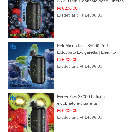
35000 Puff Eldobható Vape | Ízletes
Gyümölcsökombináció!
Ft 6200.00
Eredeti ár：
Ft 14686.00
Kék Málna Ice - 35000 Puff
Eldobható E-cigaretta | Élénkítő
Gyümölcsös Frissesség!
Ft 6200.00
Eredeti ár：
Ft 14686.00
Epres Kiwi-35000 befújás
eldobható e-cigaretta
Ft 6200.00
Eredeti ár：
Ft 14686.00