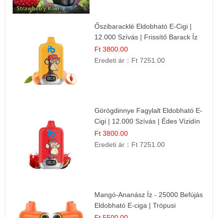
Őszibaracklé Eldobható E-Cigi |
12.000 Szívás | Frissítő Barack Íz
Ft 3800.00
Eredeti ár：
Ft 7251.00
Görögdinnye Fagylalt Eldobható E-
Cigi | 12.000 Szívás | Édes Vízidín
Íz
Ft 3800.00
Eredeti ár：
Ft 7251.00
Mangó-Ananász Íz - 25000 Befújás
Eldobható E-ciga | Trópusi
Gyümölcs Élmény!
Ft 5500.00