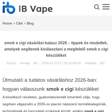
Home
>
Cikk
>
Blog
smok e cigi vásárlási kalauz 2026 – tippek és modellek,
amelyek segítenek kiválasztani a megfelelő smok e cigi
készüléket
Szerző：
Honlap
Idő：
2026-01-31T17:26:29+00:00
Kattintás：
262
Útmutató a tudatos vásárláshoz 2026-ban:
hogyan válasszunk
smok e cigi
készüléket
A következő részletes, gyakorlatorientált ismertető célja, hogy
segítsen eligazodni a 2026-os piacon népszerű termékkategóriák,
technológiák és használati szokások között, amikor
smok e cigi