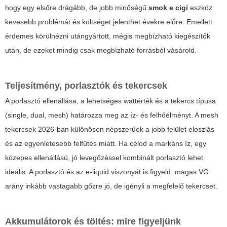
hogy egy elsőre drágább, de jobb minőségű
smok e cigi
eszköz
kevesebb problémát és költséget jelenthet évekre előre. Emellett
érdemes körülnézni utángyártott, mégis megbízható kiegészítők
után, de ezeket mindig csak megbízható forrásból vásárold.
Teljesítmény, porlasztók és tekercsek
A porlasztó ellenállása, a lehetséges wattérték és a tekercs típusa
(single, dual, mesh) határozza meg az íz- és felhőélményt. A mesh
tekercsek 2026-ban különösen népszerűek a jobb felület eloszlás
és az egyenletesebb felfűtés miatt. Ha célod a markáns íz, egy
közepes ellenállású, jó levegőzéssel kombinált porlasztó lehet
ideális. A porlasztó és az e-liquid viszonyát is figyeld: magas VG
arány inkább vastagabb gőzre jó, de igényli a megfelelő tekercset.
Akkumulátorok és töltés: mire figyeljünk