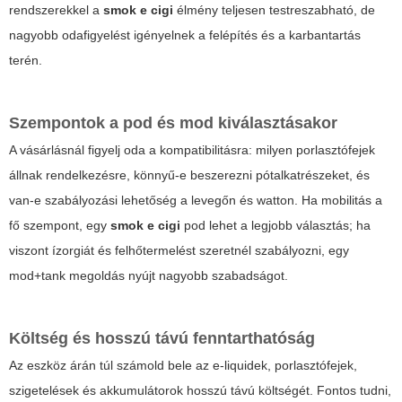
rendszerekkel a
smok e cigi
élmény teljesen testreszabható, de
nagyobb odafigyelést igényelnek a felépítés és a karbantartás
terén.
Szempontok a pod és mod kiválasztásakor
A vásárlásnál figyelj oda a kompatibilitásra: milyen porlasztófejek
állnak rendelkezésre, könnyű-e beszerezni pótalkatrészeket, és
van-e szabályozási lehetőség a levegőn és watton. Ha mobilitás a
fő szempont, egy
smok e cigi
pod lehet a legjobb választás; ha
viszont ízorgiát és felhőtermelést szeretnél szabályozni, egy
mod+tank megoldás nyújt nagyobb szabadságot.
Költség és hosszú távú fenntarthatóság
Az eszköz árán túl számold bele az e-liquidek, porlasztófejek,
szigetelések és akkumulátorok hosszú távú költségét. Fontos tudni,