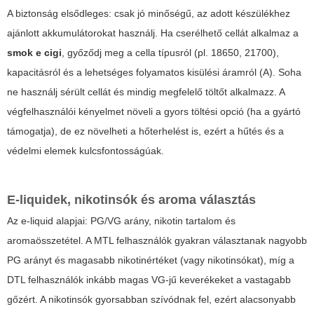
A biztonság elsődleges: csak jó minőségű, az adott készülékhez
ajánlott akkumulátorokat használj. Ha cserélhető cellát alkalmaz a
smok e cigi
, győződj meg a cella típusról (pl. 18650, 21700),
kapacitásról és a lehetséges folyamatos kisülési áramról (A). Soha
ne használj sérült cellát és mindig megfelelő töltőt alkalmazz. A
végfelhasználói kényelmet növeli a gyors töltési opció (ha a gyártó
támogatja), de ez növelheti a hőterhelést is, ezért a hűtés és a
védelmi elemek kulcsfontosságúak.
E-liquidek, nikotinsók és aroma választás
Az e-liquid alapjai: PG/VG arány, nikotin tartalom és
aromaösszetétel. A MTL felhasználók gyakran választanak nagyobb
PG arányt és magasabb nikotinértéket (vagy nikotinsókat), míg a
DTL felhasználók inkább magas VG-jű keverékeket a vastagabb
gőzért. A nikotinsók gyorsabban szívódnak fel, ezért alacsonyabb