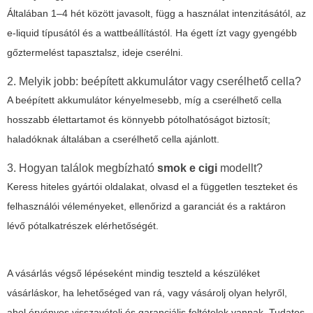
Általában 1–4 hét között javasolt, függ a használat intenzitásától, az
e-liquid típusától és a wattbeállítástól. Ha égett ízt vagy gyengébb
gőztermelést tapasztalsz, ideje cserélni.
2. Melyik jobb: beépített akkumulátor vagy cserélhető cella?
A beépített akkumulátor kényelmesebb, míg a cserélhető cella
hosszabb élettartamot és könnyebb pótolhatóságot biztosít;
haladóknak általában a cserélhető cella ajánlott.
3. Hogyan találok megbízható
smok e cigi
modellt?
Keress hiteles gyártói oldalakat, olvasd el a független teszteket és
felhasználói véleményeket, ellenőrizd a garanciát és a raktáron
lévő pótalkatrészek elérhetőségét.
A vásárlás végső lépéseként mindig teszteld a készüléket
vásárláskor, ha lehetőséged van rá, vagy vásárolj olyan helyről,
ahol érvényes visszavételi és garanciális feltételek vannak. Tudatos