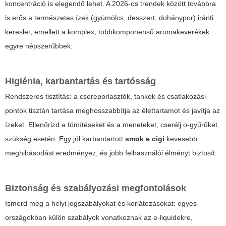
koncentráció is elegendő lehet. A 2026-os trendek között továbbra
is erős a természetes ízek (gyümölcs, desszert, dohánypor) iránti
kereslet, emellett a komplex, többkomponensű aromakeverékek
egyre népszerűbbek.
Higiénia, karbantartás és tartósság
Rendszeres tisztítás: a csereporlasztók, tankok és csatlakozási
pontok tisztán tartása meghosszabbítja az élettartamot és javítja az
ízeket. Ellenőrizd a tömítéseket és a meneteket, cserélj o-gyűrűket
szükség esetén. Egy jól karbantartott
smok e cigi
kevesebb
meghibásodást eredményez, és jobb felhasználói élményt biztosít.
Biztonság és szabályozási megfontolások
Ismerd meg a helyi jogszabályokat és korlátozásokat: egyes
országokban külön szabályok vonatkoznak az e-liquidekre,