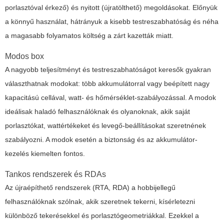
porlasztóval érkező) és nyitott (újratölthető) megoldásokat. Előnyük
a könnyű használat, hátrányuk a kisebb testreszabhatóság és néha
a magasabb folyamatos költség a zárt kazetták miatt.
Modos box
A nagyobb teljesítményt és testreszabhatóságot keresők gyakran
választhatnak modokat: több akkumulátorral vagy beépített nagy
kapacitású cellával, watt- és hőmérséklet-szabályozással. A modok
ideálisak haladó felhasználóknak és olyanoknak, akik saját
porlasztókat, wattértékeket és levegő-beállításokat szeretnének
szabályozni. A modok esetén a biztonság és az akkumulátor-
kezelés kiemelten fontos.
Tankos rendszerek és RDAs
Az újraépíthető rendszerek (RTA, RDA) a hobbijellegű
felhasználóknak szólnak, akik szeretnek tekerni, kísérletezni
különböző tekerésekkel és porlasztógeometriákkal. Ezekkel a