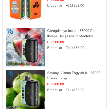
Eredeti ár：
Ft 11932.00
Görögdinnye Ice Íz - 35000 Puff
Ibvape Bar | Frissítő Mentolos
Élmény!
Ft 6200.00
Eredeti ár：
Ft 14686.00
Savanyú Almás Fagylalt Íz - 35000
Szívás E-cigi
Ft 6200.00
Eredeti ár：
Ft 14686.00