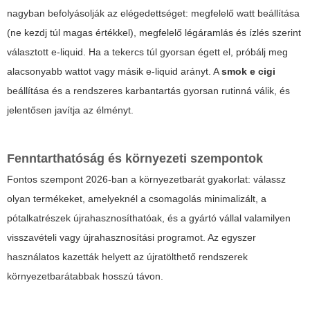
nagyban befolyásolják az elégedettséget: megfelelő watt beállítása
(ne kezdj túl magas értékkel), megfelelő légáramlás és ízlés szerint
választott e-liquid. Ha a tekercs túl gyorsan égett el, próbálj meg
alacsonyabb wattot vagy másik e-liquid arányt. A
smok e cigi
beállítása és a rendszeres karbantartás gyorsan rutinná válik, és
jelentősen javítja az élményt.
Fenntarthatóság és környezeti szempontok
Fontos szempont 2026-ban a környezetbarát gyakorlat: válassz
olyan termékeket, amelyeknél a csomagolás minimalizált, a
pótalkatrészek újrahasznosíthatóak, és a gyártó vállal valamilyen
visszavételi vagy újrahasznosítási programot. Az egyszer
használatos kazetták helyett az újratölthető rendszerek
környezetbarátabbak hosszú távon.