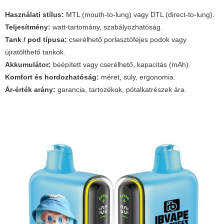
Használati stílus:
MTL (mouth-to-lung) vagy DTL (direct-to-lung).
Teljesítmény:
watt-tartomány, szabályozhatóság.
Tank / pod típusa:
cserélhető porlasztófejes podok vagy
újratölthető tankok.
Akkumulátor:
beépített vagy cserélhető, kapacitás (mAh).
Komfort és hordozhatóság:
méret, súly, ergonomia.
Ár-érték arány:
garancia, tartozékok, pótalkatrészek ára.