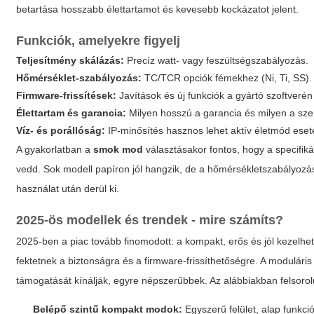
betartása hosszabb élettartamot és kevesebb kockázatot jelent.
Funkciók, amelyekre figyelj
Teljesítmény skálázás:
Precíz watt- vagy feszültségszabályozás.
Hőmérséklet-szabályozás:
TC/TCR opciók fémekhez (Ni, Ti, SS).
Firmware-frissítések:
Javítások és új funkciók a gyártó szoftverén
Élettartam és garancia:
Milyen hosszú a garancia és milyen a sze
Víz- és porállóság:
IP-minősítés hasznos lehet aktív életmód eset
A gyakorlatban a
smok mod
választásakor fontos, hogy a specifiká
vedd. Sok modell papíron jól hangzik, de a hőmérsékletszabályoz
használat után derül ki.
2025-ös modellek és trendek - mire számíts?
2025-ben a piac tovább finomodott: a kompakt, erős és jól kezelhe
fektetnek a biztonságra és a firmware-frissíthetőségre. A modulár
támogatását kínálják, egyre népszerűbbek. Az alábbiakban felsorol
Belépő szintű kompakt modok:
Egyszerű felület, alap funkci