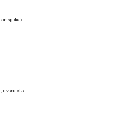
 csomagolás).
, olvasd el a