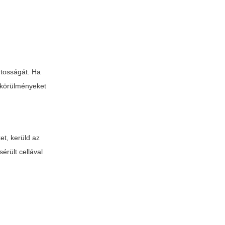
ntosságát. Ha
a körülményeket
et, kerüld az
érült cellával