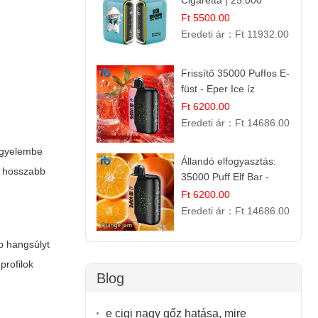
Cigaretta | 25.000
Szívás | Ízesített E-
Ft 5500.00
Liquid
Eredeti ár：
Ft 11932.00
Frissítő 35000 Puffos E-
füst - Eper Ice íz
Ft 6200.00
Eredeti ár：
Ft 14686.00
figyelembe
Állandó elfogyasztás:
k hosszabb
35000 Puff Elf Bar -
Narancslekvár íz
Ft 6200.00
Eredeti ár：
Ft 14686.00
b hangsúlyt
profilok
Blog
e cigi nagy gőz hatása, mire