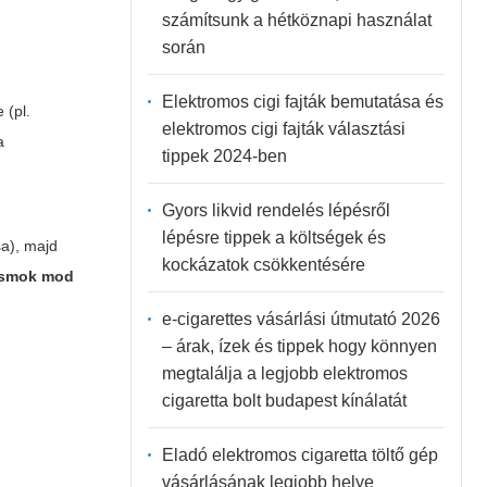
számítsunk a hétköznapi használat
során
Elektromos cigi fajták bemutatása és
 (pl.
elektromos cigi fajták választási
a
tippek 2024-ben
Gyors likvid rendelés lépésről
lépésre tippek a költségek és
sa), majd
kockázatok csökkentésére
smok mod
e-cigarettes vásárlási útmutató 2026
– árak, ízek és tippek hogy könnyen
megtalálja a legjobb elektromos
cigaretta bolt budapest kínálatát
Eladó elektromos cigaretta töltő gép
vásárlásának legjobb helye