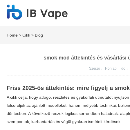
Home
>
Cikk
>
Blog
smok mod áttekintés és vásárlási ú
Szerző：
Honlap
Idő：
Friss 2025-ös áttekintés: mire figyelj a
smok
A cikk célja, hogy átfogó, részletes és gyakorlati útmutatót nyújtso
felsoroljuk az ajánlott modelleket, hanem mélyebb technikai, bizto
döntésben. A következő részek logikus sorrendben haladnak: alapfog
szempontok, karbantartás és végül gyakran ismételt kérdések.