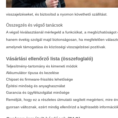
visszajelzéseket, és biztosítsd a nyomon követhető szállítást.
Összegzés és végső tanácsok
A végső kiválasztásnál mérlegeld a funkciókat, a megbízhatóságot 
hanem évekig szolgál majd biztonságosan, ha megfelelően választod
amelynek támogatása és közösségi visszajelzései pozitívak.
Vásárlási ellenőrző lista (összefoglaló)
Teljesítmény-tartomány és kimeneti módok
Akkumulátor típusa és kezelése
Chipset és firmware-frissítés lehetősége
Építési minőség és anyaghasználat
Garancia és ügyfélszolgálat minősége
Reméljük, hogy ez a részletes útmutató segített megérteni, mire é
gyorsan változnak, ezért mindig ellenőrizd a legfrissebb információk