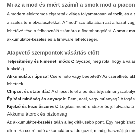
Mi az a mod és miért számít a
smok mod
a piaco
A modern elektromos cigaretták világa folyamatosan változik, és a
a széles termékválasztékkal. A "mod" szó általában azt a házat vagy
lehetővé téve a felhasználó számára a finomhangolást. A
smok m
akkumulátor-kezelés és a firmware lehetőségei.
Alapvető szempontok vásárlás előtt
Teljesítmény és kimeneti módok:
Győződj meg róla, hogy a vála
funkciók).
Akkumulátor típusa:
Cserélhető vagy beépített? Az cserélhető 
lehetnek.
Chipset és stabilitás:
A chipset felel a pontos teljesítményszabály
Építési minőség és anyagok:
Fém, acél, vagy műanyag? A fogás,
Kijelző és kezelőszervek:
Logikus menürendszer és jól olvasható ki
Akkumulátorok és biztonság
Az akkumulátor-kezelés talán a legkritikusabb pont. Egy megbízha
ellen. Ha cserélhető akkumulátorral dolgozol, mindig használj jó mi