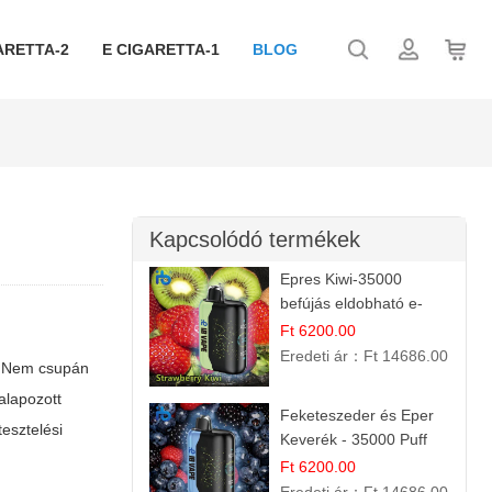
ARETTA-2
E CIGARETTA-1
BLOG
Kapcsolódó termékek
Epres Kiwi-35000
befújás eldobható e-
cigaretta
Ft 6200.00
Eredeti ár：
Ft 14686.00
. Nem csupán
alapozott
Feketeszeder és Eper
tesztelési
Keverék - 35000 Puff
Eldobható Vape | Ízletes
Ft 6200.00
Gyümölcsökombináció!