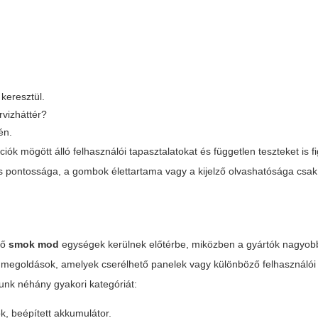
 keresztül.
rvizháttér?
én.
ciók mögött álló felhasználói tapasztalatokat és független teszteket is 
ás pontossága, a gombok élettartama vagy a kijelző olvashatósága csa
tő
smok mod
egységek kerülnek előtérbe, miközben a gyártók nagyob
is megoldások, amelyek cserélhető panelek vagy különböző felhasználói 
unk néhány gyakori kategóriát:
ók, beépített akkumulátor.