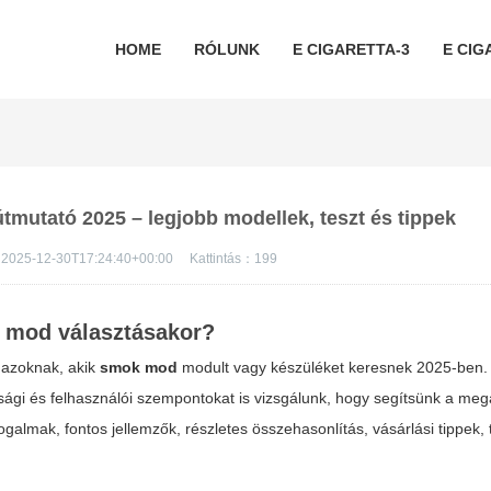
HOME
RÓLUNK
E CIGARETTA-3
E CIG
tmutató 2025 – legjobb modellek, teszt és tippek
2025-12-30T17:24:40+00:00
Kattintás：
199
 mod
választásakor?
n azoknak, akik
smok mod
modult vagy készüléket keresnek 2025-ben
nsági és felhasználói szempontokat is vizsgálunk, hogy segítsünk a meg
almak, fontos jellemzők, részletes összehasonlítás, vásárlási tippek, 