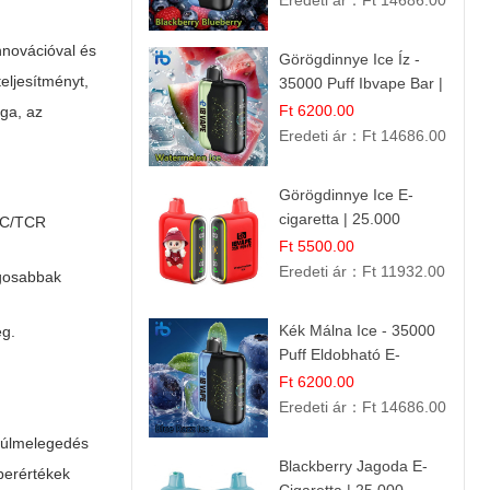
Eredeti ár：
Ft 14686.00
nnovációval és
Görögdinnye Ice Íz -
eljesítményt,
35000 Puff Ibvape Bar |
Frissítő Mentolos
Ft 6200.00
ga, az
Élmény!
Eredeti ár：
Ft 14686.00
Görögdinnye Ice E-
cigaretta | 25.000
 TC/TCR
Befújás | Premium E-
Ft 5500.00
Liquid
Eredeti ár：
Ft 11932.00
ágosabbak
Kék Málna Ice - 35000
ég.
Puff Eldobható E-
cigaretta | Élénkítő
Ft 6200.00
Gyümölcsös
Eredeti ár：
Ft 14686.00
Frissesség!
 túlmelegedés
Blackberry Jagoda E-
mperértékek