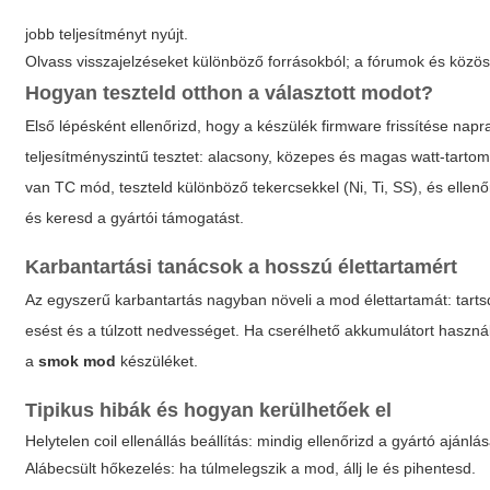
jobb teljesítményt nyújt.
Olvass visszajelzéseket különböző forrásokból; a fórumok és közöss
Hogyan teszteld otthon a választott modot?
Első lépésként ellenőrizd, hogy a készülék firmware frissítése napr
teljesítményszintű tesztet: alacsony, közepes és magas watt-tarto
van TC mód, teszteld különböző tekercsekkel (Ni, Ti, SS), és ellenő
és keresd a gyártói támogatást.
Karbantartási tanácsok a hosszú élettartamért
Az egyszerű karbantartás nagyban növeli a mod élettartamát: tartsd
esést és a túlzott nedvességet. Ha cserélhető akkumulátort használ
a
smok mod
készüléket.
Tipikus hibák és hogyan kerülhetőek el
Helytelen coil ellenállás beállítás: mindig ellenőrizd a gyártó ajánlás
Alábecsült hőkezelés: ha túlmelegszik a mod, állj le és pihentesd.