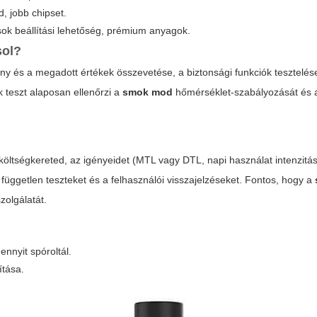
, jobb chipset.
 sok beállítási lehetőség, prémium anyagok.
sol?
ny és a megadott értékek összevetése, a biztonsági funkciók tesztelése
k teszt alaposan ellenőrzi a
smok mod
hőmérséklet-szabályozását és 
öltségkereted, az igényeidet (MTL vagy DTL, napi használat intenzitá
 független teszteket és a felhasználói visszajelzéseket. Fontos, hogy a
zolgálatát.
ennyit spóroltál.
ítása.