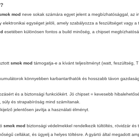
n?
smok mod
neve sokak számára egyet jelent a megbízhatósággal, az i
 elektronikai egységet jelöli, amely szabályozza a feszültséget vagy a t
od
esetében különösen fontos a build minőség, a chipset megbízhatósá
sztott
smok mod
támogatja-e a kívánt teljesítményt (watt, feszültség,
akkumulátorok könnyebben karbantarthatók és hosszabb távon gazdas
ozásért és a biztonsági funkciókért. Jó chipset = kevesebb hibalehetős
 súly és strapabíróság mind számítanak.
jelző jelentősen javítja a használati élményt.
tó
smok mod
biztonsági védelmekkel rendelkezik túltöltés, rövidzár és
nőségű cellákat, és ügyelj a helyes töltésre. A gyártó által megadott a