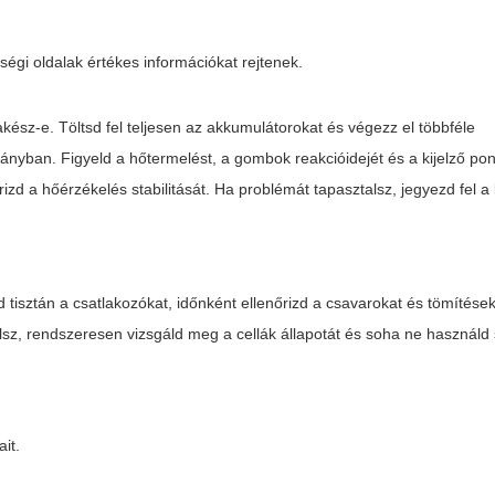
égi oldalak értékes információkat rejtenek.
akész-e. Töltsd fel teljesen az akkumulátorokat és végezz el többféle
mányban. Figyeld a hőtermelést, a gombok reakcióidejét és a kijelző po
rizd a hőérzékelés stabilitását. Ha problémát tapasztalsz, jegyezd fel 
 tisztán a csatlakozókat, időnként ellenőrizd a csavarokat és tömítések
sz, rendszeresen vizsgáld meg a cellák állapotát és soha ne használd s
ait.