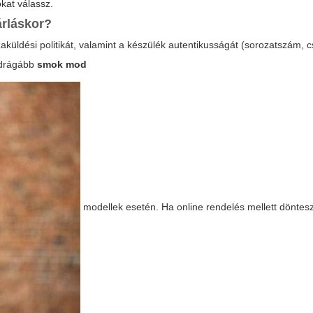
okat válassz.
árláskor?
szaküldési politikát, valamint a készülék autentikusságát (sorozatszám,
n drágább
smok mod
modellek esetén. Ha online rendelés mellett döntesz