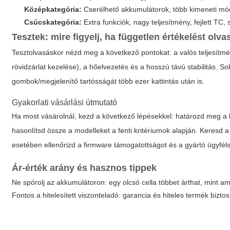
Középkategória:
Cserélhető akkumulátorok, több kimeneti mód
Csúcskategória:
Extra funkciók, nagy teljesítmény, fejlett TC,
Tesztek: mire figyelj, ha független értékelést olva
Tesztolvasáskor nézd meg a következő pontokat: a valós teljesítmé
rövidzárlat kezelése), a hőelvezetés és a hosszú távú stabilitás. So
gombok/megjelenítő tartósságát több ezer kattintás után is.
Gyakorlati vásárlási útmutató
Ha most vásárolnál, kezd a következő lépésekkel: határozd meg a k
hasonlítsd össze a modelleket a fenti kritériumok alapján. Keresd a
esetében ellenőrizd a firmware támogatottságot és a gyártó ügyféls
Ár-érték arány és hasznos tippek
Ne spórolj az akkumulátoron: egy olcsó cella többet árthat, mint am
Fontos a hitelesített viszonteladó: garancia és hiteles termék biztos