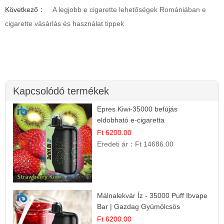
Következő：
A legjobb e cigarette lehetőségek Romániában e
cigarette vásárlás és használat tippek
Kapcsolódó termékek
Epres Kiwi-35000 befújás
eldobható e-cigaretta
Ft 6200.00
Eredeti ár：
Ft 14686.00
Málnalekvár Íz - 35000 Puff Ibvape
Bar | Gazdag Gyümölcsös
Ízélmény!
Ft 6200.00