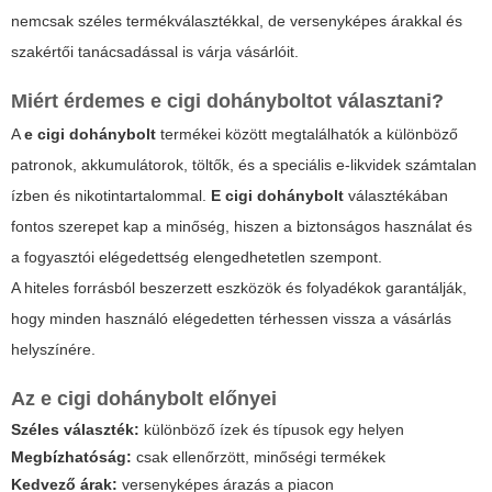
nemcsak széles termékválasztékkal, de versenyképes árakkal és
szakértői tanácsadással is várja vásárlóit.
Miért érdemes
e cigi dohányboltot
választani?
A
e cigi dohánybolt
termékei között megtalálhatók a különböző
patronok, akkumulátorok, töltők, és a speciális e-likvidek számtalan
ízben és nikotintartalommal.
E cigi dohánybolt
választékában
fontos szerepet kap a minőség, hiszen a biztonságos használat és
a fogyasztói elégedettség elengedhetetlen szempont.
A hiteles forrásból beszerzett eszközök és folyadékok garantálják,
hogy minden használó elégedetten térhessen vissza a vásárlás
helyszínére.
Az
e cigi dohánybolt
előnyei
Széles választék:
különböző ízek és típusok egy helyen
Megbízhatóság:
csak ellenőrzött, minőségi termékek
Kedvező árak:
versenyképes árazás a piacon