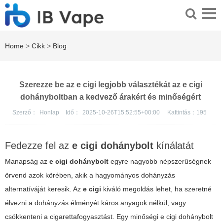
Home
>
Cikk
>
Blog
Szerezze be az e cigi legjobb választékát az e cigi
dohányboltban a kedvező árakért és minőségért
Szerző：
Honlap
Idő：
2025-10-26T15:52:55+00:00
Kattintás：
195
Fedezze fel az
e cigi dohánybolt
kínálatát
Manapság az
e cigi dohánybolt
egyre nagyobb népszerűségnek
örvend azok körében, akik a hagyományos dohányzás
alternatíváját keresik. Az
e cigi
kiváló megoldás lehet, ha szeretné
élvezni a dohányzás élményét káros anyagok nélkül, vagy
csökkenteni a cigarettafogyasztást. Egy minőségi
e cigi dohánybolt