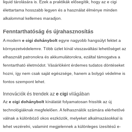
liquid tárolására is. Ezek a praktikák elősegítik, hogy az e cigi
élettartama hosszabb legyen és a használat élménye minden
alkalommal kellemes maradjon.
Fenntarthatóság és újrahasznosítás
A modern
e cigi dohánybolt
egyre nagyobb hangsúlyt fektet a
környezetvédelemre. Több üzlet kínál visszaváltási lehetőséget az
elhasznált patronokra és akkumulátorokra, ezáltal támogatva a
fenntartható életmódot. Vásárlóként érdemes tudatos döntéseket
hozni, így nem csak saját egészsége, hanem a bolygó védelme is
fontos szempont lehet.
Innovációk és trendek az
e cigi
világában
Az
e cigi dohánybolt
kínálatát folyamatosan frissítik az új
technológiáknak megfelelően. A felhasználók számára elérhetővé
válnak a különböző okos eszközök, melyeket alkalmazásokkal is
lehet vezérelni, valamint megjelennek a különleges ízesítésű e-