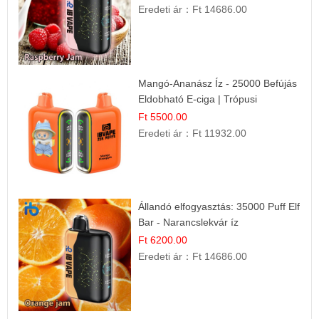
Eredeti ár：
Ft 14686.00
Mangó-Ananász Íz - 25000 Befújás
Eldobható E-ciga | Trópusi
Gyümölcs Élmény!
Ft 5500.00
Eredeti ár：
Ft 11932.00
Állandó elfogyasztás: 35000 Puff Elf
Bar - Narancslekvár íz
Ft 6200.00
Eredeti ár：
Ft 14686.00