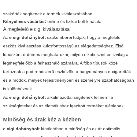
szakértők segítenek a termék kiválasztásában
Kényelmes vásárlás:
online és fizikai bolt kínálata
A megfelelő e cigi kiválasztása
Az
e cigi dohánybolt
szakemberei tudják, hogy a megfelelő
eszköz kiválasztása kulcsfontosságú az elégedettséghez. Első
lépésként érdemes meghatározni, milyen nikotinszint és ízvilág a
legmegfelelőbb a felhasználó számára. A főbb típusok közé
tartoznak a pod rendszerű eszközök, a hagyományos e-cigaretták
és a modok, melyek teljesítményben és személyre szabhatóságban
is különböznek.
Az
e cigi dohánybolt
alkalmazottai segítenek felmérni a
szükségleteket és az életstílushoz igazított terméket ajánlanak.
Minőség és árak kéz a kézben
e cigi dohánybolt
kínálatában a minőség és az ár optimális