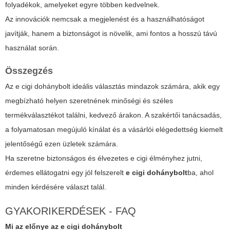
folyadékok, amelyeket egyre többen kedvelnek.
Az innovációk nemcsak a megjelenést és a használhatóságot
javítják, hanem a biztonságot is növelik, ami fontos a hosszú távú
használat során.
Összegzés
Az
e cigi dohánybolt
ideális választás mindazok számára, akik egy
megbízható helyen szeretnének minőségi és széles
termékválasztékot találni, kedvező árakon. A szakértői tanácsadás,
a folyamatosan megújuló kínálat és a vásárlói elégedettség kiemelt
jelentőségű ezen üzletek számára.
Ha szeretne biztonságos és élvezetes e cigi élményhez jutni,
érdemes ellátogatni egy jól felszerelt
e cigi dohánybolt
ba, ahol
minden kérdésére választ talál.
GYAKORIKERDÉSEK - FAQ
Mi az előnye az
e cigi dohánybolt