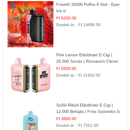
Frissítő 35000 Puffos E-füst - Eper
Ice íz
Ft 6200.00
Eredeti ár：
Ft 14686.00
Pink Lemon Eldobható E-Cigi |
25.000 Szívás | Rózsaszín Citrom
Íz
Ft 5500.00
Eredeti ár：
Ft 11932.00
Szőlő-Ribizli Eldobható E-Cigi |
12.000 Befújás | Friss Gyümölcs Íz
Ft 3800.00
Eredeti ár：
Ft 7251.00