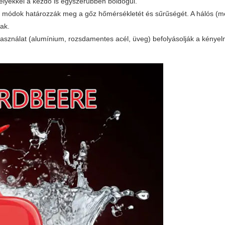
elyekkel a kezdő is egyszerűbben boldogul.
si módok határozzák meg a gőz hőmérsékletét és sűrűségét. A hálós (m
nak.
ghasználat (alumínium, rozsdamentes acél, üveg) befolyásolják a kényel