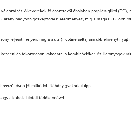
választását. A keverékek fő összetevői általában propilén-glikol (PG), n
s VG arány nagyobb gőzképződést eredményez, míg a magas PG jobb thro
csony teljesítményen, míg a salts (nicotine salts) simább élményt nyúj
ezdeni és fokozatosan váltogatni a kombinációkat. Az illatanyagok m
hosszú távon jól működni. Néhány gyakorlati tipp:
agy alkohollal itatott törlőkendővel.