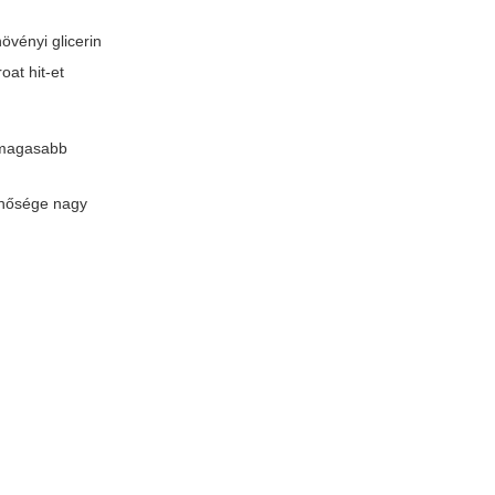
övényi glicerin
at hit-et
t magasabb
inősége nagy