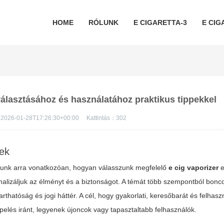
HOME
RÓLUNK
E CIGARETTA-3
E CIG
iválasztásához és használatához praktikus tippekkel
2026-01-28T17:26:30+00:00
Kattintás：
302
vek
adunk arra vonatkozóan, hogyan válasszunk megfelelő
e cig vaporizer
e
malizáljuk az élményt és a biztonságot. A témát több szempontból bonco
rthatóság és jogi háttér. A cél, hogy gyakorlati, keresőbarát és felhas
elés iránt, legyenek újoncok vagy tapasztaltabb felhasználók.