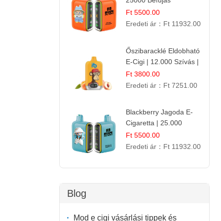
25000 Befújás
Eldobható E-ciga |
Ft 5500.00
Trópusi Gyümölcs
Eredeti ár：
Ft 11932.00
Élmény!
Őszibaracklé Eldobható
E-Cigi | 12.000 Szívás |
Frissítő Barack Íz
Ft 3800.00
Eredeti ár：
Ft 7251.00
Blackberry Jagoda E-
Cigaretta | 25.000
Szívás | Ízesített E-
Ft 5500.00
Liquid
Eredeti ár：
Ft 11932.00
Blog
Mod e cigi vásárlási tippek és