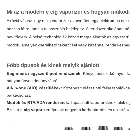
Mi az a modern e cig vaporizer és hogyan működ
A rövid válasz: egy
e cig vaporizer
alapvetően egy elektromos eszköz
hozzon létre, amit a felhasználó belélegez. A rendszer általában nég
hevítőelem. A belső technológiák között megtalálhatók az egyszerű, 
modok, amelyek cserélhető tekerccsel vagy kazánnal rendelkeznek
Főbb típusok és kinek melyik ajánlott
Beginners / egyszerű pod rendszerek:
Kényelmesek, könnyen keze
hagyományos dohányzásról.
All-in-one (AIO) készülékek:
Közepes tudásszintű felhasználóknak
barkácsolást.
Modok és RTA/RDA rendszerek:
Tapasztalt vape-ereknek, akik eg
Ezek a
e cig vaporizer
típusok nagyobb karbantartást és alkatrész