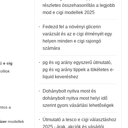
részletes összehasonlítás a legjobb
mod e cigi modellek 2025
Fedezd fel a növényi glicerin
varázsát és az e cigi élményét egy
helyen minden e cigi rajongó
számára
pg és vg arány egyszerű útmutató,
rű
e cig
pg és vg arány tippek a tökéletes e-
ofilok
liquid keveréshez
Dohánybolt nyitva most és
dohánybolt nyitva most helyi idő
szerint gyors vásárlási lehetőségek
ontos a
.
Útmutató a tesco e cigi választáshoz
izer
modellek
2025 - árak, akciók és vásárlói