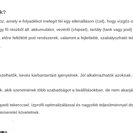
ik?
, amely e-folyadékot melegít fel egy ellenálláson (coil), hogy vízgőz-
y fő részből áll: akkumulátor, vezérlő (chipset), tartály (tank vagy pod)
előre feltöltött pod rendszerek, valamint a fejlettebb, szabályozható t
.
lhetők, kevés karbantartást igényelnek. Jól alkalmazhatók azoknak, 
, akik szeretnének több szabadságot a beállításokban, de nem akarják
yedi tekerccsel, ízprofil-optimalizálással és nagyobb teljesítménnyel 
ismeretet követelnek.