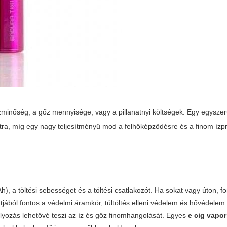
 ízminőség, a gőz mennyisége, vagy a pillanatnyi költségek. Egy egysze
tra, míg egy nagy teljesítményű mod a felhőképződésre és a finom ízpr
), a töltési sebességet és a töltési csatlakozót. Ha sokat vagy úton, f
jából fontos a védelmi áramkör, túltöltés elleni védelem és hővédelem
lyozás lehetővé teszi az íz és gőz finomhangolását. Egyes
e cig vapor