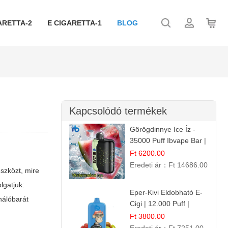
ARETTA-2
E CIGARETTA-1
BLOG
Kapcsolódó termékek
Görögdinnye Ice Íz -
35000 Puff Ibvape Bar |
Frissítő Mentolos
Ft 6200.00
Élmény!
Eredeti ár：
Ft 14686.00
szközt, mire
lgatjuk:
Eper-Kivi Eldobható E-
ználóbarát
Cigi | 12.000 Puff |
Édes-Gyümölcs Íz
Ft 3800.00