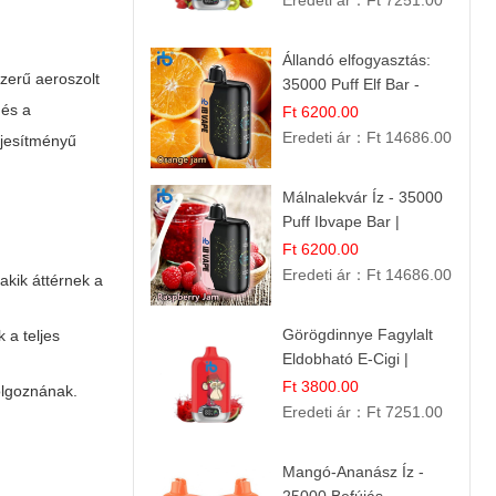
Eredeti ár：
Ft 7251.00
Állandó elfogyasztás:
szerű aeroszolt
35000 Puff Elf Bar -
Narancslekvár íz
 és a
Ft 6200.00
Eredeti ár：
Ft 14686.00
eljesítményű
Málnalekvár Íz - 35000
Puff Ibvape Bar |
Gazdag Gyümölcsös
Ft 6200.00
Ízélmény!
Eredeti ár：
Ft 14686.00
akik áttérnek a
Görögdinnye Fagylalt
 a teljes
Eldobható E-Cigi |
12.000 Szívás | Édes
Ft 3800.00
dolgoznának.
Vízidín Íz
Eredeti ár：
Ft 7251.00
Mangó-Ananász Íz -