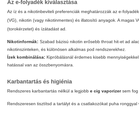
Az e-folyadék kiválasztása
Az íz és a nikotinbeviteli preferenciák meghatározzák az e-folyadék 
(VG), nikotin (vagy nikotinmentes) és illatosító anyagok. A maga
(torokérzetet) és ízátadást ad.
Nikotinformák:
Szabad bázisú nikotin erősebb throat hit-et ad ala
nikotinszinteken, és különösen alkalmas pod rendszerekhez.
Ízek kombinálása:
Kipróbálásnál érdemes kisebb mennyiségekkel k
hatással van az összbenyomásra.
Karbantartás és higiénia
Rendszeres karbantartás nélkül a legjobb
e cig vaporizer
sem fog 
Rendszeresen tisztítsd a tartályt és a csatlakozókat puha ronggyal v