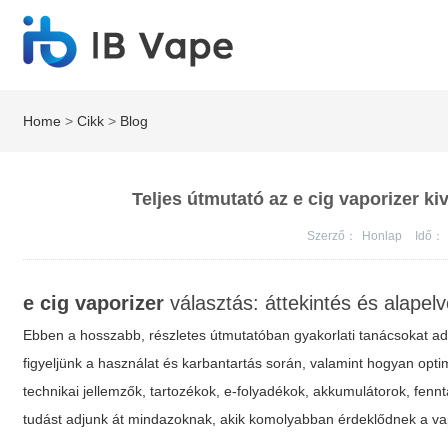
Home
>
Cikk
>
Blog
Teljes útmutató az e cig vaporizer k
Szerző：
Honlap
Idő：
e cig vaporizer
választás: áttekintés és alapel
Ebben a hosszabb, részletes útmutatóban gyakorlati tanácsokat 
figyeljünk a használat és karbantartás során, valamint hogyan opti
technikai jellemzők, tartozékok, e-folyadékok, akkumulátorok, fennta
tudást adjunk át mindazoknak, akik komolyabban érdeklődnek a vap