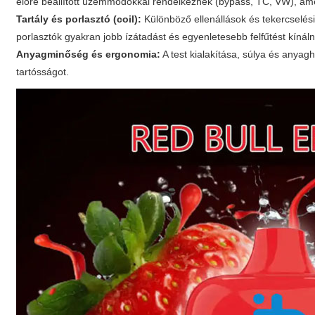
előre beállított üzemmódokkal rendelkeznek (bypass, TC, VW), am
Tartály és porlasztó (coil):
Különböző ellenállások és tekercselé
porlasztók gyakran jobb ízátadást és egyenletesebb felfűtést kínál
Anyagminőség és ergonomia:
A test kialakítása, súlya és anya
tartósságot.