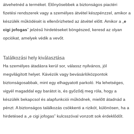
átvehetnéd a terméket. Előnyösebbek a biztonságos piactéri
fizetési rendszerek vagy a személyes átvétel készpénzzel, amikor a
készülék működését is ellenőrizheted az átvétel előtt. Amikor a „
e
cigi jofogas
” jelzésű hirdetéseket böngészed, keresd az olyan
opciókat, amelyek védik a vevőt.
Találkozási hely kiválasztása
Ha személyes átadásra kerül sor, válassz nyilvános, jól
megvilágított helyet. Kávézók vagy bevásárlóközpontok
biztonságosabbak, mint egy elhagyatott parkoló. Ha lehetséges,
vigyél magaddal egy barátot is, és győződj meg róla, hogy a
készülék bekapcsol és alapfunkciói működnek, mielőtt átadnád a
pénzt. A biztonságos találkozás csökkenti a rizikót, különösen, ha a
hirdetésed a „
e cigi jofogas
” kulcsszóval vonzott sok érdeklődőt.