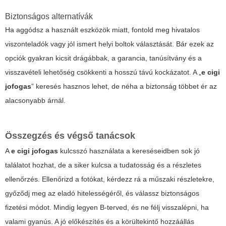
Biztonságos alternatívák
Ha aggódsz a használt eszközök miatt, fontold meg hivatalos
viszonteladók vagy jól ismert helyi boltok választását. Bár ezek az
opciók gyakran kicsit drágábbak, a garancia, tanúsítvány és a
visszavételi lehetőség csökkenti a hosszú távú kockázatot. A „
e cigi
jofogas
” keresés hasznos lehet, de néha a biztonság többet ér az
alacsonyabb árnál.
Összegzés és végső tanácsok
A
e cigi jofogas
kulcsszó használata a kereséseidben sok jó
találatot hozhat, de a siker kulcsa a tudatosság és a részletes
ellenőrzés. Ellenőrizd a fotókat, kérdezz rá a műszaki részletekre,
győződj meg az eladó hitelességéről, és válassz biztonságos
fizetési módot. Mindig legyen B-terved, és ne félj visszalépni, ha
valami gyanús. A jó előkészítés és a körültekintő hozzáállás