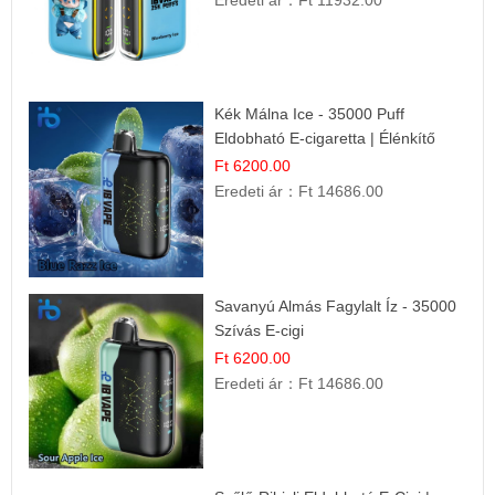
Kék Málna Ice - 35000 Puff
Eldobható E-cigaretta | Élénkítő
Gyümölcsös Frissesség!
Ft 6200.00
Eredeti ár：
Ft 14686.00
Savanyú Almás Fagylalt Íz - 35000
Szívás E-cigi
Ft 6200.00
Eredeti ár：
Ft 14686.00