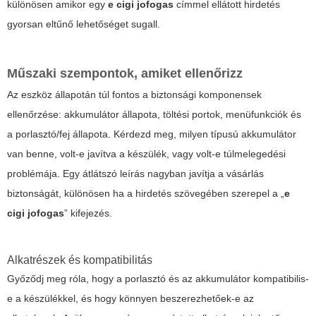
különösen amikor egy
e cigi jofogas
címmel ellátott hirdetés
gyorsan eltűnő lehetőséget sugall.
Műszaki szempontok, amiket ellenőrizz
Az eszköz állapotán túl fontos a biztonsági komponensek
ellenőrzése: akkumulátor állapota, töltési portok, menüfunkciók és
a porlasztó/fej állapota. Kérdezd meg, milyen típusú akkumulátor
van benne, volt-e javítva a készülék, vagy volt-e túlmelegedési
problémája. Egy átlátszó leírás nagyban javítja a vásárlás
biztonságát, különösen ha a hirdetés szövegében szerepel a „
e
cigi jofogas
” kifejezés.
Alkatrészek és kompatibilitás
Győződj meg róla, hogy a porlasztó és az akkumulátor kompatibilis-
e a készülékkel, és hogy könnyen beszerezhetőek-e az