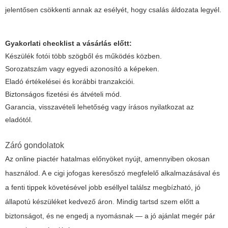
jelentősen csökkenti annak az esélyét, hogy csalás áldozata legyél.
Gyakorlati checklist a vásárlás előtt:
Készülék fotói több szögből és működés közben.
Sorozatszám vagy egyedi azonosító a képeken.
Eladó értékelései és korábbi tranzakciói.
Biztonságos fizetési és átvételi mód.
Garancia, visszavételi lehetőség vagy írásos nyilatkozat az
eladótól.
Záró gondolatok
Az online piactér hatalmas előnyöket nyújt, amennyiben okosan
használod. A
e cigi jofogas
keresőszó megfelelő alkalmazásával és
a fenti tippek követésével jobb eséllyel találsz megbízható, jó
állapotú készüléket kedvező áron. Mindig tartsd szem előtt a
biztonságot, és ne engedj a nyomásnak — a jó ajánlat megér pár