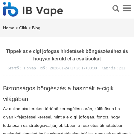
Home
>
Cikk
>
Blog
Tippek az e cigi jofogas hirdetések böngészéséhez és
hogyan kerüld el a csalásokat
Szerző：
Honlap
Idő：
2026-01-24T17:26:17+00:00
Kattintás：
231
Biztonságos böngészés a használt e-cigik
világában
Az online piactereken történő keresgélés során, különösen ha
olyan kifejezéssel keresel, mint a
e cigi jofogas
, fontos, hogy
tudatosan és stratégiával járj el. Ebben a részletes útmutatóban
gyakorlati tippeket és figyelmeztetéseket találsz, amelyek segítenek