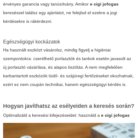
érvényes garancia vagy tanúsítvány. Amikor
e cigi jofogas
kereséssel találsz egy ajánlatot, ne felejtsd el ezekre a jogi
kérdésekre is rákérdezni.
Egészségügyi kockázatok
Ha használt eszközt vásárolsz, mindig figyelj a higiéniai
szempontokra: cserélhető porlasztók és tankok esetén javasolt az
új porlasztó vásárlása, és alapos tisztítás. A nem megfelelően
karbantartott eszközök tüdő- és szájüregi fertőzéseket okozhatnak,
ezért ez nem csupán technikai, hanem egészségügyi kérdés is.
Hogyan javíthatsz az esélyeiden a keresés során?
Optimalizáld a keresési kifejezéseidet: használd a
e cigi jofogas