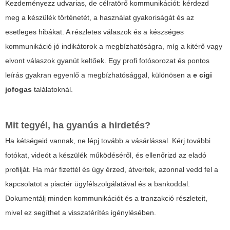
Kezdeményezz udvarias, de célratörő kommunikációt: kérdezd
meg a készülék történetét, a használat gyakoriságát és az
esetleges hibákat. A részletes válaszok és a készséges
kommunikáció jó indikátorok a megbízhatóságra, míg a kitérő vagy
elvont válaszok gyanút keltőek. Egy profi fotósorozat és pontos
leírás gyakran egyenlő a megbízhatósággal, különösen a
e cigi
jofogas
találatoknál.
Mit tegyél, ha gyanús a hirdetés?
Ha kétségeid vannak, ne lépj tovább a vásárlással. Kérj további
fotókat, videót a készülék működéséről, és ellenőrizd az eladó
profilját. Ha már fizettél és úgy érzed, átvertek, azonnal vedd fel a
kapcsolatot a piactér ügyfélszolgálatával és a bankoddal.
Dokumentálj minden kommunikációt és a tranzakció részleteit,
mivel ez segíthet a visszatérítés igénylésében.