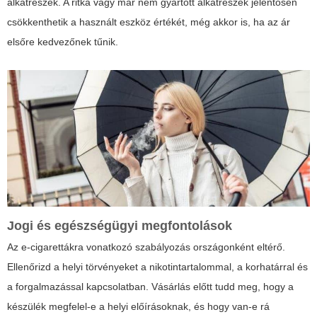
alkatrészek. A ritka vagy már nem gyártott alkatrészek jelentősen
csökkenthetik a használt eszköz értékét, még akkor is, ha az ár
elsőre kedvezőnek tűnik.
Jogi és egészségügyi megfontolások
Az e-cigarettákra vonatkozó szabályozás országonként eltérő.
Ellenőrizd a helyi törvényeket a nikotintartalommal, a korhatárral és
a forgalmazással kapcsolatban. Vásárlás előtt tudd meg, hogy a
készülék megfelel-e a helyi előírásoknak, és hogy van-e rá