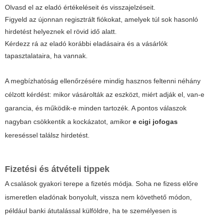
Olvasd el az eladó értékeléseit és visszajelzéseit.
Figyeld az újonnan regisztrált fiókokat, amelyek túl sok hasonló
hirdetést helyeznek el rövid idő alatt.
Kérdezz rá az eladó korábbi eladásaira és a vásárlók
tapasztalataira, ha vannak.
A
megbízhatóság
ellenőrzésére mindig hasznos feltenni néhány
célzott kérdést: mikor vásárolták az eszközt, miért adják el, van-e
garancia, és működik-e minden tartozék. A pontos válaszok
nagyban csökkentik a kockázatot, amikor
e cigi jofogas
kereséssel találsz hirdetést.
Fizetési és átvételi tippek
A csalások gyakori terepe a fizetés módja. Soha ne fizess előre
ismeretlen eladónak bonyolult, vissza nem követhető módon,
például banki átutalással külföldre, ha te személyesen is