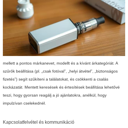
mellett a pontos márkanevet, modellt és a kívánt árkategóriát. A
szűrők beállítása (pl. „csak fotóval”, „helyi átvétel”, „biztonságos
fizetés”) segít szűkíteni a találatokat, és csökkenti a csalás
kockázatát. Mentett keresések és értesítések beállítása lehetővé
teszi, hogy gyorsan reagálj a jó ajánlatokra, anélkül, hogy
impulzívan cselekednél.
Kapcsolatfelvétel és kommunikáció