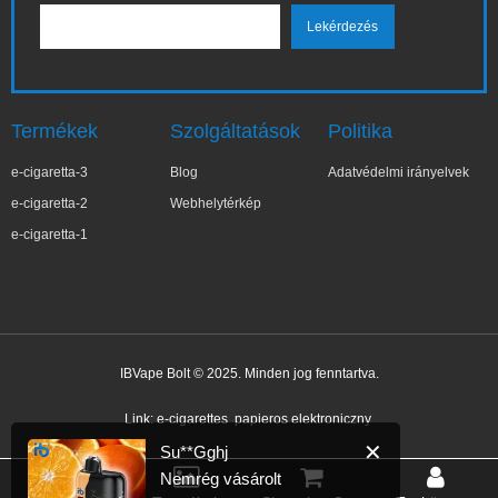
Termékek
Szolgáltatások
Politika
e-cigaretta-3
Blog
Adatvédelmi irányelvek
e-cigaretta-2
Webhelytérkép
e-cigaretta-1
IBVape Bolt © 2025. Minden jog fenntartva.
✕
Su**Gghj
Nemrég vásárolt
Link:
e-cigarettes
papieros elektroniczny