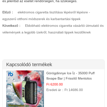
és jelentsd az esetet rendőrségen, ha szükséges.
Előző：
elektromos cigaretta tisztítása lépésről lépésre -
egyszerű otthoni módszerek és karbantartási tippek
Következő：
Eldobható elektromos cigaretta vásárlói útmutató és
vélemények a legjobb ízekről, használati tippek kezdőknek
Kapcsolódó termékek
Görögdinnye Ice Íz - 35000 Puff
Ibvape Bar | Frissítő Mentolos
Élmény!
Ft 6200.00
Eredeti ár：
Ft 14686.00