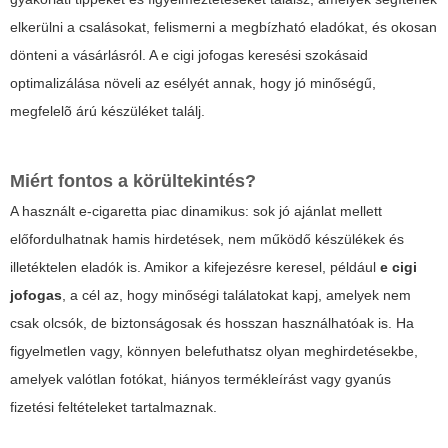
elkerülni a csalásokat, felismerni a megbízható eladókat, és okosan
dönteni a vásárlásról. A
e cigi jofogas
keresési szokásaid
optimalizálása növeli az esélyét annak, hogy jó minőségű,
megfelelõ árú készüléket találj.
Miért fontos a körültekintés?
A használt e-cigaretta piac dinamikus: sok jó ajánlat mellett
előfordulhatnak hamis hirdetések, nem működő készülékek és
illetéktelen eladók is. Amikor a kifejezésre keresel, például
e cigi
jofogas
, a cél az, hogy minőségi találatokat kapj, amelyek nem
csak olcsók, de biztonságosak és hosszan használhatóak is. Ha
figyelmetlen vagy, könnyen belefuthatsz olyan meghirdetésekbe,
amelyek valótlan fotókat, hiányos termékleírást vagy gyanús
fizetési feltételeket tartalmaznak.