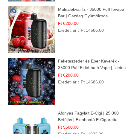
Málnalekvár Íz - 35000 Puff Ibvape
Bar | Gazdag Gyümölcsös
Ízélmény!
Ft 6200.00
Eredeti ár：
Ft 14686.00
Feketeszeder és Eper Keverék -
35000 Puff Eldobható Vape | Ízletes
Gyümölcsökombináció!
Ft 6200.00
Eredeti ár：
Ft 14686.00
Áfonyás Fagylalt E-Cigi | 25.000
Befújás | Eldobható E-Cigaretta
Ft 5500.00
Eredeti ár：
Ft 11932.00