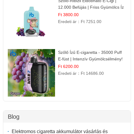
Szőlő-Ribizli Eldobható E-Cigi |
12.000 Befújás | Friss Gyümölcs Íz
Ft 3800.00
Eredeti ár：
Ft 7251.00
Szőlő Ízű E-cigaretta - 35000 Puff
E-füst | Intenzív Gyümölcsélmény!
Ft 6200.00
Eredeti ár：
Ft 14686.00
Blog
Elektromos cigaretta akkumulátor vásárlás és