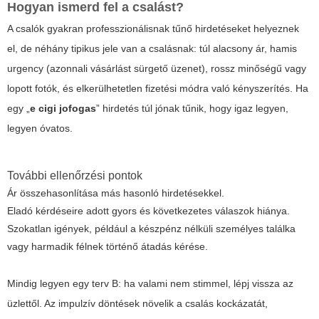
Hogyan ismerd fel a csalást?
A csalók gyakran professzionálisnak tűnő hirdetéseket helyeznek
el, de néhány tipikus jele van a csalásnak: túl alacsony ár, hamis
urgency (azonnali vásárlást sürgető üzenet), rossz minőségű vagy
lopott fotók, és elkerülhetetlen fizetési módra való kényszerítés. Ha
egy „
e cigi jofogas
” hirdetés túl jónak tűnik, hogy igaz legyen,
legyen óvatos.
További ellenőrzési pontok
Ár összehasonlítása más hasonló hirdetésekkel.
Eladó kérdéseire adott gyors és következetes válaszok hiánya.
Szokatlan igények, például a készpénz nélküli személyes találka
vagy harmadik félnek történő átadás kérése.
Mindig legyen egy terv B: ha valami nem stimmel, lépj vissza az
üzlettől. Az impulzív döntések növelik a csalás kockázatát,