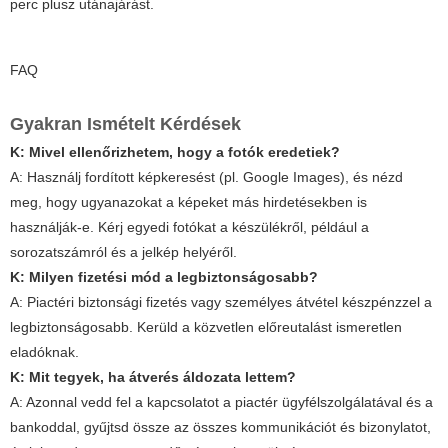
perc plusz utánajárást.
FAQ
Gyakran Ismételt Kérdések
K: Mivel ellenőrizhetem, hogy a fotók eredetiek?
A: Használj fordított képkeresést (pl. Google Images), és nézd
meg, hogy ugyanazokat a képeket más hirdetésekben is
használják-e. Kérj egyedi fotókat a készülékről, például a
sorozatszámról és a jelkép helyéről.
K: Milyen fizetési mód a legbiztonságosabb?
A: Piactéri biztonsági fizetés vagy személyes átvétel készpénzzel a
legbiztonságosabb. Kerüld a közvetlen előreutalást ismeretlen
eladóknak.
K: Mit tegyek, ha átverés áldozata lettem?
A: Azonnal vedd fel a kapcsolatot a piactér ügyfélszolgálatával és a
bankoddal, gyűjtsd össze az összes kommunikációt és bizonylatot,