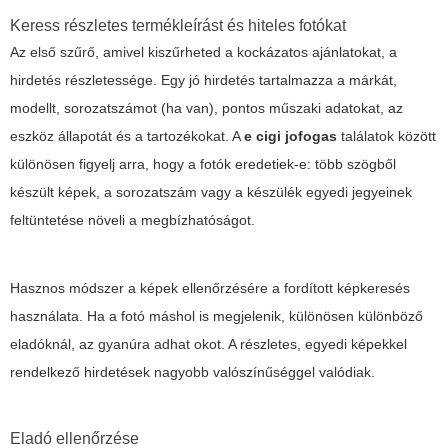
Keress részletes termékleírást és hiteles fotókat
Az első szűrő, amivel kiszűrheted a kockázatos ajánlatokat, a
hirdetés részletessége. Egy jó hirdetés tartalmazza a márkát,
modellt, sorozatszámot (ha van), pontos műszaki adatokat, az
eszköz állapotát és a tartozékokat. A
e cigi jofogas
találatok között
különösen figyelj arra, hogy a fotók eredetiek-e: több szögből
készült képek, a sorozatszám vagy a készülék egyedi jegyeinek
feltüntetése növeli a megbízhatóságot.
Hasznos módszer a képek ellenőrzésére a fordított képkeresés
használata. Ha a fotó máshol is megjelenik, különösen különböző
eladóknál, az gyanúra adhat okot. A részletes, egyedi képekkel
rendelkező hirdetések nagyobb valószínűséggel valódiak.
Eladó ellenőrzése