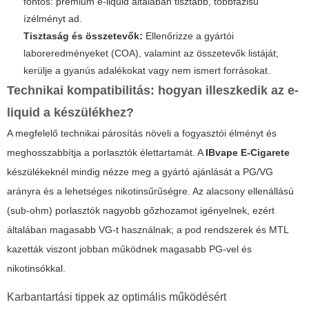
fontos: prémium e-liquid általában tisztább, többfázisú
ízélményt ad.
Tisztaság és összetevők:
Ellenőrizze a gyártói
laboreredményeket (COA), valamint az összetevők listáját;
kerülje a gyanús adalékokat vagy nem ismert forrásokat.
Technikai kompatibilitás: hogyan illeszkedik az e-
liquid a készülékhez?
A megfelelő technikai párosítás növeli a fogyasztói élményt és
meghosszabbítja a porlasztók élettartamát. A
IBvape E-Cigarete
készülékeknél mindig nézze meg a gyártó ajánlását a PG/VG
arányra és a lehetséges nikotinsűrűségre. Az alacsony ellenállású
(sub-ohm) porlasztók nagyobb gőzhozamot igényelnek, ezért
általában magasabb VG-t használnak; a pod rendszerek és MTL
kazetták viszont jobban működnek magasabb PG-vel és
nikotinsókkal.
Karbantartási tippek az optimális működésért