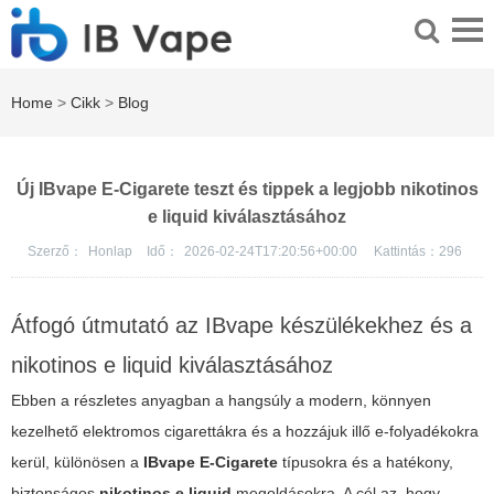
Home
>
Cikk
>
Blog
Új IBvape E-Cigarete teszt és tippek a legjobb nikotinos
e liquid kiválasztásához
Szerző：
Honlap
Idő：
2026-02-24T17:20:56+00:00
Kattintás：
296
Átfogó útmutató az IBvape készülékekhez és a
nikotinos e liquid kiválasztásához
Ebben a részletes anyagban a hangsúly a modern, könnyen
kezelhető elektromos cigarettákra és a hozzájuk illő e-folyadékokra
kerül, különösen a
IBvape E-Cigarete
típusokra és a hatékony,
biztonságos
nikotinos e liquid
megoldásokra. A cél az, hogy