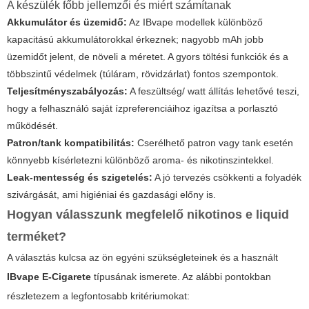
A készülék főbb jellemzői és miért számítanak
Akkumulátor és üzemidő:
Az IBvape modellek különböző
kapacitású akkumulátorokkal érkeznek; nagyobb mAh jobb
üzemidőt jelent, de növeli a méretet. A gyors töltési funkciók és a
többszintű védelmek (túláram, rövidzárlat) fontos szempontok.
Teljesítményszabályozás:
A feszültség/ watt állítás lehetővé teszi,
hogy a felhasználó saját ízpreferenciáihoz igazítsa a porlasztó
működését.
Patron/tank kompatibilitás:
Cserélhető patron vagy tank esetén
könnyebb kísérletezni különböző aroma- és nikotinszintekkel.
Leak-mentesség és szigetelés:
A jó tervezés csökkenti a folyadék
szivárgását, ami higiéniai és gazdasági előny is.
Hogyan válasszunk megfelelő
nikotinos e liquid
terméket?
A választás kulcsa az ön egyéni szükségleteinek és a használt
IBvape E-Cigarete
típusának ismerete. Az alábbi pontokban
részletezem a legfontosabb kritériumokat: