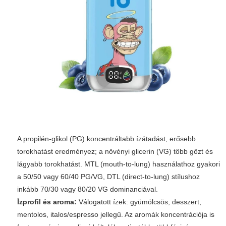
A propilén-glikol (PG) koncentráltabb ízátadást, erősebb
torokhatást eredményez; a növényi glicerin (VG) több gőzt és
lágyabb torokhatást. MTL (mouth-to-lung) használathoz gyakori
a 50/50 vagy 60/40 PG/VG, DTL (direct-to-lung) stílushoz
inkább 70/30 vagy 80/20 VG dominanciával.
Ízprofil és aroma:
Válogatott ízek: gyümölcsös, desszert,
mentolos, italos/espresso jellegű. Az aromák koncentrációja is