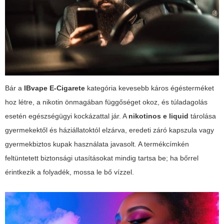
Bár a
IBvape E-Cigarete
kategória kevesebb káros égésterméket
hoz létre, a nikotin önmagában függőséget okoz, és túladagolás
esetén egészségügyi kockázattal jár. A
nikotinos e liquid
tárolása
gyermekektől és háziállatoktól elzárva, eredeti záró kapszula vagy
gyermekbiztos kupak használata javasolt. A termékcímkén
feltüntetett biztonsági utasításokat mindig tartsa be; ha bőrrel
érintkezik a folyadék, mossa le bő vízzel.