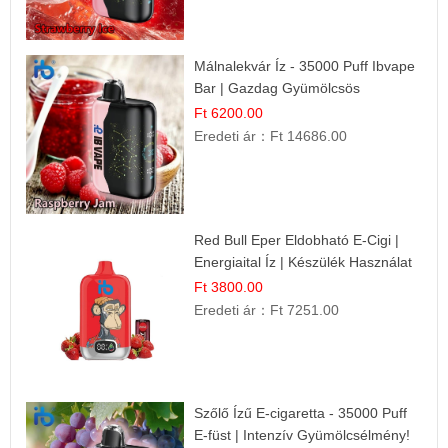
Málnalekvár Íz - 35000 Puff Ibvape
Bar | Gazdag Gyümölcsös
Ízélmény!
Ft 6200.00
Eredeti ár：
Ft 14686.00
Red Bull Eper Eldobható E-Cigi |
Energiaital Íz | Készülék Használat
Ft 3800.00
Eredeti ár：
Ft 7251.00
Szőlő Ízű E-cigaretta - 35000 Puff
E-füst | Intenzív Gyümölcsélmény!