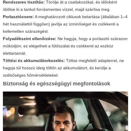
Rendszeres tisztítás:
Törölje át a csatlakozókat, és időnként
öblítse ki a tankot forrásmentes vízzel, majd szárítsa meg.
Porlasztócsere:
A meghatározott ciklusok betartása (általában 1–4
hét használattól függően) javítja az ízminőséget és csökkenti a
kellemetlen szárazégést.
Folyadékszint ellenőrzése:
Ne hagyja, hogy a porlasztó szárazon
működjön; ez elégetheti a fűtőszálat és csökkenti az eszköz
élettartamát.
Töltési és akkumulátorkezelés:
Töltse megfelelő adapterrel, ne
hagyja túl hosszú ideig töltőn az akkumulátort, és kerülje a
szélsőséges hőmérsékleteket.
Biztonság és egészségügyi megfontolások