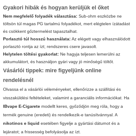
Gyakori hibák és hogyan kerüljük el őket
Nem megfelelő folyadék választása:
Sub-ohm eszközbe ne
töltsön túl magas PG tartalmú folyadékot, mert elégtelen ízátadást
és csökkent gőztermelést tapasztalhat.
Porlasztó túl hosszú használata:
Az elégett vagy elhasználódott
porlasztó rontja az ízt; rendszeres csere javasolt.
Helytelen töltési gyakorlat:
Ne hagyja teljesen lemerülni az
akkumulátort, és használjon gyári vagy jó minőségű töltőt.
Vásárlói tippek: mire figyeljünk online
rendelésnél
Olvassa el a vásárlói véleményeket, ellenőrizze a szállítási és
visszaküldési feltételeket, valamint a garanciális információkat. Ha
IBvape E-Cigarete
modellt keres, győződjön meg róla, hogy a
termék genuine (eredeti) és rendelkezik-e tanúsítvánnyal. A
nikotinos e liquid
esetében figyelje a gyártási dátumot és a
lejáratot; a frissesség befolyásolja az ízt.