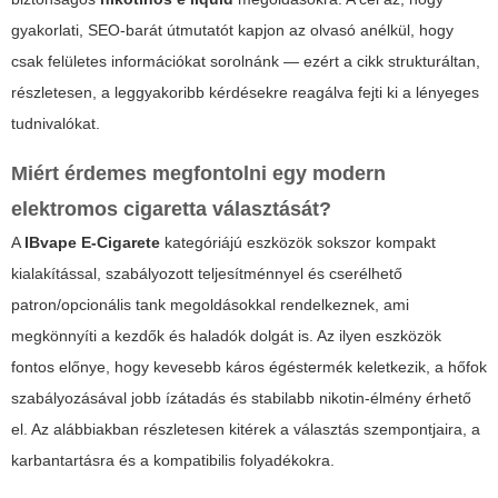
gyakorlati, SEO-barát útmutatót kapjon az olvasó anélkül, hogy
csak felületes információkat sorolnánk — ezért a cikk strukturáltan,
részletesen, a leggyakoribb kérdésekre reagálva fejti ki a lényeges
tudnivalókat.
Miért érdemes megfontolni egy modern
elektromos cigaretta választását?
A
IBvape E-Cigarete
kategóriájú eszközök sokszor kompakt
kialakítással, szabályozott teljesítménnyel és cserélhető
patron/opcionális tank megoldásokkal rendelkeznek, ami
megkönnyíti a kezdők és haladók dolgát is. Az ilyen eszközök
fontos előnye, hogy kevesebb káros égéstermék keletkezik, a hőfok
szabályozásával jobb ízátadás és stabilabb nikotin-élmény érhető
el. Az alábbiakban részletesen kitérek a választás szempontjaira, a
karbantartásra és a kompatibilis folyadékokra.