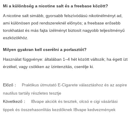
Mi a különbség a nicotine salt és a freebase között?
A nicotine salt simább, gyorsabb felszívódású nikotinélményt ad,
ami különösen pod rendszereknél előnyös; a freebase erősebb
torokhatást és más fajta ízélményt biztosít nagyobb teljesítményű
eszközökhöz.
Milyen gyakran kell cserélni a porlasztót?
Használat függvénye: általában 1–4 hét között változik; ha égett ízt
érzékel, vagy csökken az ízintenzitás, cserélje ki.
Előző：
Praktikus útmutató E-Cigarete választáshoz és az aspire
nautilus tartály részletes tesztje
Következő：
IBvape akciók és tesztek, olcsó e cigi vásárlási
tippek és összehasonlítás kezdőknek IBvape kedvezmények