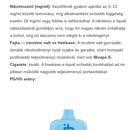
Nikotinszint (mg/ml):
Kezdőknek gyakori ajánlás az 3–12
mg/ml közötti tartomány, míg alkalmanként erősebb függőség
esetén 18 mg/ml vagy fölötte is előfordulhat. A nikotinos e liquid
választásánál gondoljon arra, hogy túl magas nikotin irritálhatja
a torkot, míg túl alacsony nem elégíti ki a nikotinigényt.
Fajta — nicotine salt vs freebase:
A
nicotine salt
gyorsabb,
simább nikotinélményt nyújt szájba és garatba, ezért kompakt
pod/kisebb teljesítményű modoknál, mint sok
IBvape E-
Cigarete
, kiváló. A freebase e-liquid erősebb torokhatást ad és
jobban működik nagyobb teljesítményű porlasztókkal.
PG/VG arány: