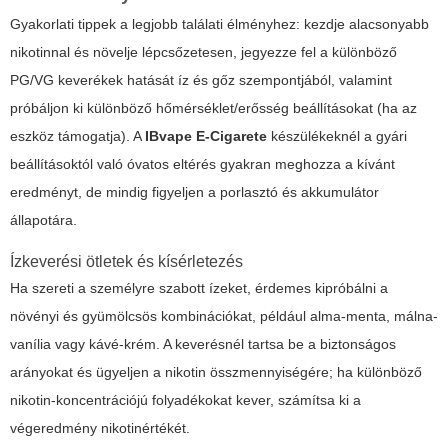
Gyakorlati tippek a legjobb találati élményhez: kezdje alacsonyabb
nikotinnal és növelje lépcsőzetesen, jegyezze fel a különböző
PG/VG keverékek hatását íz és gőz szempontjából, valamint
próbáljon ki különböző hőmérséklet/erősség beállításokat (ha az
eszköz támogatja). A
IBvape E-Cigarete
készülékeknél a gyári
beállításoktól való óvatos eltérés gyakran meghozza a kívánt
eredményt, de mindig figyeljen a porlasztó és akkumulátor
állapotára.
Ízkeverési ötletek és kísérletezés
Ha szereti a személyre szabott ízeket, érdemes kipróbálni a
növényi és gyümölcsös kombinációkat, például alma-menta, málna-
vanília vagy kávé-krém. A keverésnél tartsa be a biztonságos
arányokat és ügyeljen a nikotin összmennyiségére; ha különböző
nikotin-koncentrációjú folyadékokat kever, számítsa ki a
végeredmény nikotinértékét.