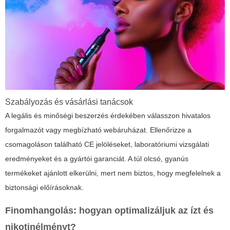
Szabályozás és vásárlási tanácsok
A legális és minőségi beszerzés érdekében válasszon hivatalos
forgalmazót vagy megbízható webáruházat. Ellenőrizze a
csomagoláson található CE jelöléseket, laboratóriumi vizsgálati
eredményeket és a gyártói garanciát. A túl olcsó, gyanús
termékeket ajánlott elkerülni, mert nem biztos, hogy megfelelnek a
biztonsági előírásoknak.
Finomhangolás: hogyan optimalizáljuk az ízt és
nikotinélményt?