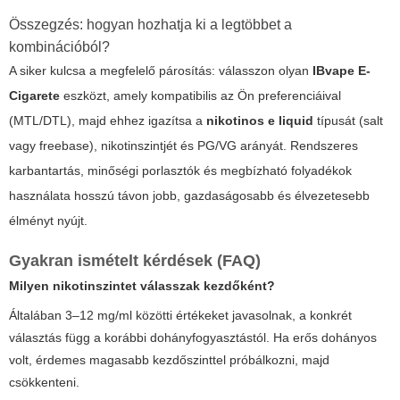
Összegzés: hogyan hozhatja ki a legtöbbet a
kombinációból?
A siker kulcsa a megfelelő párosítás: válasszon olyan
IBvape E-
Cigarete
eszközt, amely kompatibilis az Ön preferenciáival
(MTL/DTL), majd ehhez igazítsa a
nikotinos e liquid
típusát (salt
vagy freebase), nikotinszintjét és PG/VG arányát. Rendszeres
karbantartás, minőségi porlasztók és megbízható folyadékok
használata hosszú távon jobb, gazdaságosabb és élvezetesebb
élményt nyújt.
Gyakran ismételt kérdések (FAQ)
Milyen nikotinszintet válasszak kezdőként?
Általában 3–12 mg/ml közötti értékeket javasolnak, a konkrét
választás függ a korábbi dohányfogyasztástól. Ha erős dohányos
volt, érdemes magasabb kezdőszinttel próbálkozni, majd
csökkenteni.