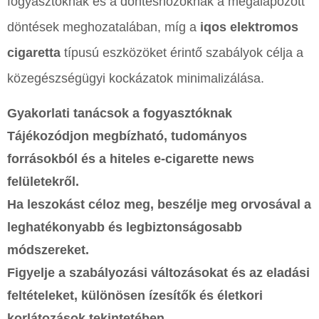
fogyasztóknak és a döntéshozóknak a megalapozott
döntések meghozatalában, míg a
iqos elektromos
cigaretta
típusú eszközöket érintő szabályok célja a
közegészségügyi kockázatok minimalizálása.
Gyakorlati tanácsok a fogyasztóknak
Tájékozódjon megbízható, tudományos
forrásokból és a hiteles
e-cigarette news
felületekről.
Ha leszokást céloz meg, beszélje meg orvosával a
leghatékonyabb és legbiztonságosabb
módszereket.
Figyelje a szabályozási változásokat és az eladási
feltételeket, különösen ízesítők és életkori
korlátozások tekintetében.