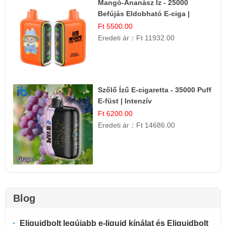
Mangó-Ananász Íz - 25000
Befújás Eldobható E-ciga |
Trópusi Gyümölcs Élmény!
Ft 5500.00
Eredeti ár：
Ft 11932.00
Szőlő Ízű E-cigaretta - 35000 Puff
E-füst | Intenzív
Gyümölcsélmény!
Ft 6200.00
Eredeti ár：
Ft 14686.00
Blog
Eliquidbolt legújabb e-liquid kínálat és Eliquidbolt