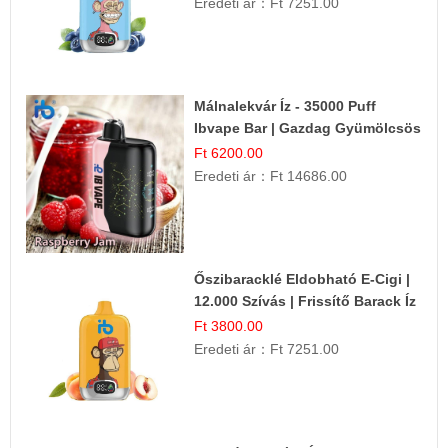
Eredeti ár：
Ft 7251.00
Málnalekvár Íz - 35000 Puff
Ibvape Bar | Gazdag Gyümölcsös
Ízélmény!
Ft 6200.00
Eredeti ár：
Ft 14686.00
Őszibaracklé Eldobható E-Cigi |
12.000 Szívás | Frissítő Barack Íz
Ft 3800.00
Eredeti ár：
Ft 7251.00