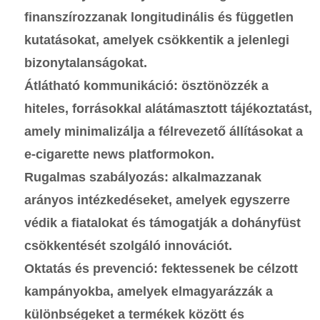
finanszírozzanak longitudinális és független
kutatásokat, amelyek csökkentik a jelenlegi
bizonytalanságokat.
Átlátható kommunikáció: ösztönözzék a
hiteles, forrásokkal alátámasztott tájékoztatást,
amely minimalizálja a félrevezető állításokat a
e-cigarette news
platformokon.
Rugalmas szabályozás: alkalmazzanak
arányos intézkedéseket, amelyek egyszerre
védik a fiatalokat és támogatják a dohányfüst
csökkentését szolgáló innovációt.
Oktatás és prevenció: fektessenek be célzott
kampányokba, amelyek elmagyarázzák a
különbségeket a termékek között és