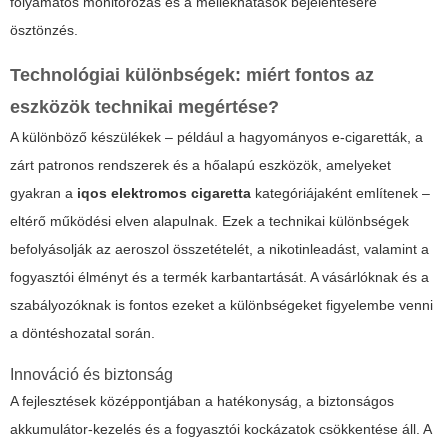
folyamatos monitorozás és a mellékhatások bejelentésére
ösztönzés.
Technológiai különbségek: miért fontos az
eszközök technikai megértése?
A különböző készülékek – például a hagyományos e-cigaretták, a
zárt patronos rendszerek és a hőalapú eszközök, amelyeket
gyakran a
iqos elektromos cigaretta
kategóriájaként említenek –
eltérő működési elven alapulnak. Ezek a technikai különbségek
befolyásolják az aeroszol összetételét, a nikotinleadást, valamint a
fogyasztói élményt és a termék karbantartását. A vásárlóknak és a
szabályozóknak is fontos ezeket a különbségeket figyelembe venni
a döntéshozatal során.
Innováció és biztonság
A fejlesztések középpontjában a hatékonyság, a biztonságos
akkumulátor-kezelés és a fogyasztói kockázatok csökkentése áll. A