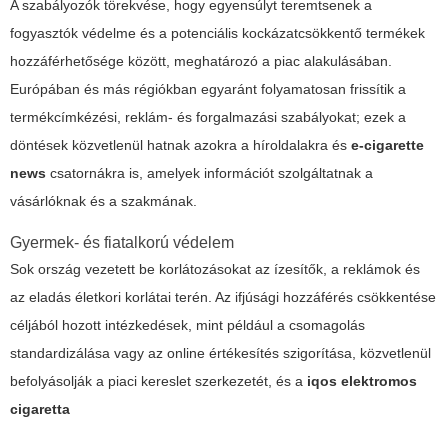
A szabályozók törekvése, hogy egyensúlyt teremtsenek a
fogyasztók védelme és a potenciális kockázatcsökkentő termékek
hozzáférhetősége között, meghatározó a piac alakulásában.
Európában és más régiókban egyaránt folyamatosan frissítik a
termékcímkézési, reklám- és forgalmazási szabályokat; ezek a
döntések közvetlenül hatnak azokra a híroldalakra és
e-cigarette
news
csatornákra is, amelyek információt szolgáltatnak a
vásárlóknak és a szakmának.
Gyermek- és fiatalkorú védelem
Sok ország vezetett be korlátozásokat az ízesítők, a reklámok és
az eladás életkori korlátai terén. Az ifjúsági hozzáférés csökkentése
céljából hozott intézkedések, mint például a csomagolás
standardizálása vagy az online értékesítés szigorítása, közvetlenül
befolyásolják a piaci kereslet szerkezetét, és a
iqos elektromos
cigaretta