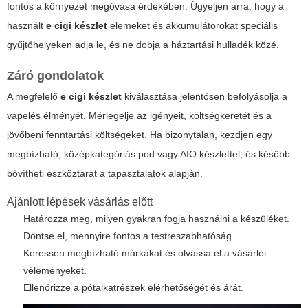
fontos a környezet megóvása érdekében. Ügyeljen arra, hogy a
használt
e cigi készlet
elemeket és akkumulátorokat speciális
gyűjtőhelyeken adja le, és ne dobja a háztartási hulladék közé.
Záró gondolatok
A megfelelő
e cigi készlet
kiválasztása jelentősen befolyásolja a
vapelés élményét. Mérlegelje az igényeit, költségkeretét és a
jövőbeni fenntartási költségeket. Ha bizonytalan, kezdjen egy
megbízható, középkategóriás pod vagy AIO készlettel, és később
bővítheti eszköztárát a tapasztalatok alapján.
Ajánlott lépések vásárlás előtt
Határozza meg, milyen gyakran fogja használni a készüléket.
Döntse el, mennyire fontos a testreszabhatóság.
Keressen megbízható márkákat és olvassa el a vásárlói
véleményeket.
Ellenőrizze a pótalkatrészek elérhetőségét és árát.