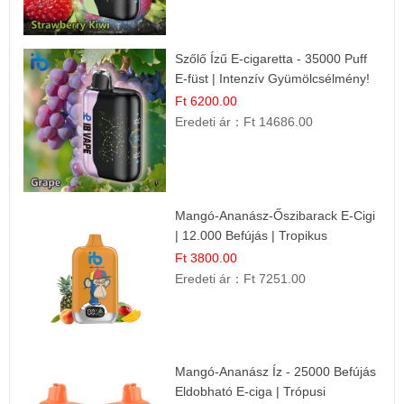
Szőlő Ízű E-cigaretta - 35000 Puff
E-füst | Intenzív Gyümölcsélmény!
Ft 6200.00
Eredeti ár：
Ft 14686.00
Mangó-Ananász-Őszibarack E-Cigi
| 12.000 Befújás | Tropikus
Gyümölcs Íz
Ft 3800.00
Eredeti ár：
Ft 7251.00
Mangó-Ananász Íz - 25000 Befújás
Eldobható E-ciga | Trópusi