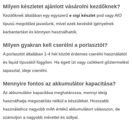
Milyen készletet ajánlott vásárolni kezdőknek?
Kezdőknek általában egy egyszerű
e cigi készlet
pod vagy AIO
típusú megoldást javaslunk, mivel ezek kevésbé igényelnek
karbantartást és könnyen használhatók.
Milyen gyakran kell cserélni a porlasztót?
A porlasztót általában 1-4 hét között érdemes cserélni használattól
és liquid típusától függően. Ha égett ízt vagy csökkent gőztermelést
tapasztal, ideje cserélni.
Mennyire fontos az akkumulátor kapacitása?
Az akkumulátor kapacitása meghatározza, mennyi ideig
használhatja megszakítás nélkül a készüléket. Hosszabb
használathoz nagyobb mAh értékű akkumulátort válasszon, de
számoljon a nagyobb mérettel és súllyal.