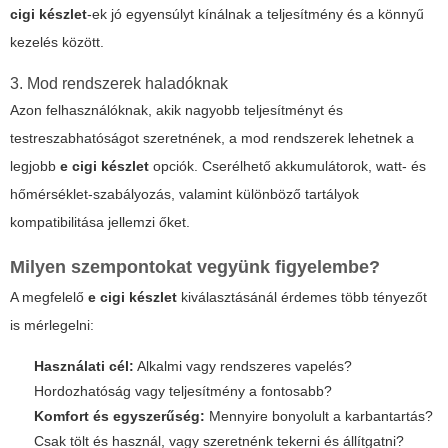
cigi készlet
-ek jó egyensúlyt kínálnak a teljesítmény és a könnyű
kezelés között.
3. Mod rendszerek haladóknak
Azon felhasználóknak, akik nagyobb teljesítményt és
testreszabhatóságot szeretnének, a mod rendszerek lehetnek a
legjobb
e cigi készlet
opciók. Cserélhető akkumulátorok, watt- és
hőmérséklet-szabályozás, valamint különböző tartályok
kompatibilitása jellemzi őket.
Milyen szempontokat vegyünk figyelembe?
A megfelelő
e cigi készlet
kiválasztásánál érdemes több tényezőt
is mérlegelni:
Használati cél:
Alkalmi vagy rendszeres vapelés?
Hordozhatóság vagy teljesítmény a fontosabb?
Komfort és egyszerűség:
Mennyire bonyolult a karbantartás?
Csak tölt és használ, vagy szeretnénk tekerni és állítgatni?