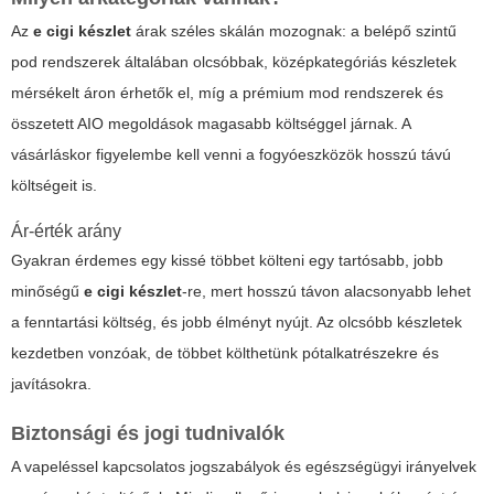
Az
e cigi készlet
árak széles skálán mozognak: a belépő szintű
pod rendszerek általában olcsóbbak, középkategóriás készletek
mérsékelt áron érhetők el, míg a prémium mod rendszerek és
összetett AIO megoldások magasabb költséggel járnak. A
vásárláskor figyelembe kell venni a fogyóeszközök hosszú távú
költségeit is.
Ár-érték arány
Gyakran érdemes egy kissé többet költeni egy tartósabb, jobb
minőségű
e cigi készlet
-re, mert hosszú távon alacsonyabb lehet
a fenntartási költség, és jobb élményt nyújt. Az olcsóbb készletek
kezdetben vonzóak, de többet költhetünk pótalkatrészekre és
javításokra.
Biztonsági és jogi tudnivalók
A vapeléssel kapcsolatos jogszabályok és egészségügyi irányelvek