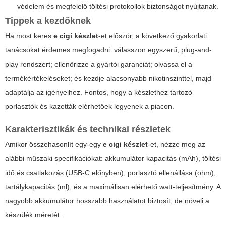
védelem és megfelelő töltési protokollok biztonságot nyújtanak.
Tippek a kezdőknek
Ha most keres
e cigi készlet
-et először, a következő gyakorlati
tanácsokat érdemes megfogadni: válasszon egyszerű, plug-and-
play rendszert; ellenőrizze a gyártói garanciát; olvassa el a
termékértékeléseket; és kezdje alacsonyabb nikotinszinttel, majd
adaptálja az igényeihez. Fontos, hogy a készlethez tartozó
porlasztók és kazetták elérhetőek legyenek a piacon.
Karakterisztikák és technikai részletek
Amikor összehasonlít egy-egy
e cigi készlet
-et, nézze meg az
alábbi műszaki specifikációkat: akkumulátor kapacitás (mAh), töltési
idő és csatlakozás (USB-C előnyben), porlasztó ellenállása (ohm),
tartálykapacitás (ml), és a maximálisan elérhető watt-teljesítmény. A
nagyobb akkumulátor hosszabb használatot biztosít, de növeli a
készülék méretét.