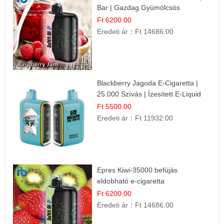
Bar | Gazdag Gyümölcsös
Ízélmény!
Ft 6200.00
Eredeti ár：
Ft 14686.00
Blackberry Jagoda E-Cigaretta |
25.000 Szívás | Ízesített E-Liquid
Ft 5500.00
Eredeti ár：
Ft 11932.00
Epres Kiwi-35000 befújás
eldobható e-cigaretta
Ft 6200.00
Eredeti ár：
Ft 14686.00