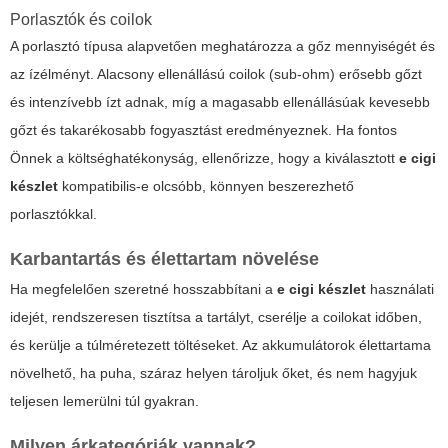
Porlasztók és coilok
A porlasztó típusa alapvetően meghatározza a gőz mennyiségét és
az ízélményt. Alacsony ellenállású coilok (sub-ohm) erősebb gőzt
és intenzívebb ízt adnak, míg a magasabb ellenállásúak kevesebb
gőzt és takarékosabb fogyasztást eredményeznek. Ha fontos
Önnek a költséghatékonyság, ellenőrizze, hogy a kiválasztott
e cigi
készlet
kompatibilis-e olcsóbb, könnyen beszerezhető
porlasztókkal.
Karbantartás és élettartam növelése
Ha megfelelően szeretné hosszabbítani a
e cigi készlet
használati
idejét, rendszeresen tisztítsa a tartályt, cserélje a coilokat időben,
és kerülje a túlméretezett töltéseket. Az akkumulátorok élettartama
növelhető, ha puha, száraz helyen tároljuk őket, és nem hagyjuk
teljesen lemerülni túl gyakran.
Milyen árkategóriák vannak?