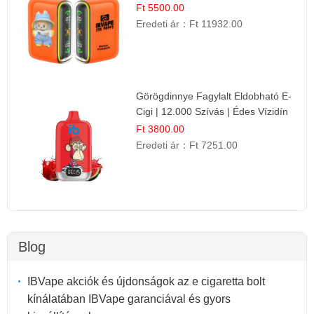
Gyümölcs Élmény!
Ft 5500.00
Eredeti ár：
Ft 11932.00
Görögdinnye Fagylalt Eldobható E-
Cigi | 12.000 Szívás | Édes Vízidín
Íz
Ft 3800.00
Eredeti ár：
Ft 7251.00
Blog
IBVape akciók és újdonságok az e cigaretta bolt
kínálatában IBVape garanciával és gyors