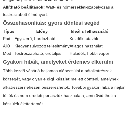
Állítható beállítások:
Watt- és hőmérséklet-szabályozás a
testreszabott élményért.
Összehasonlítás: gyors döntési segéd
Típus
Előny
Ideális felhasználó
Pod
Egyszerű, hordozható
Kezdők, utazók
AIO
Kiegyensúlyozott teljesítmény
Átlagos használat
Mod
Testreszabható, erőteljes
Haladók, hobbi vaper
Gyakori hibák, amelyeket érdemes elkerülni
Több kezdő vásárló hajlamos alábecsülni a pótalkatrészek
költségét, vagy olyan
e cigi készlet
mellett dönteni, amelynek
alkatrészei nehezen beszerezhetők. További gyakori hiba a nejlon
töltők és nem eredeti porlasztók használata, ami rövidítheti a
készülék élettartamát.