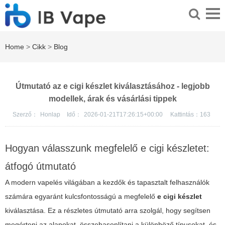
Home
>
Cikk
>
Blog
Útmutató az e cigi készlet kiválasztásához - legjobb
modellek, árak és vásárlási tippek
Szerző：
Honlap
Idő：
2026-01-21T17:26:15+00:00
Kattintás：
163
Hogyan válasszunk megfelelő e cigi készletet:
átfogó útmutató
A modern vapelés világában a kezdők és tapasztalt felhasználók
számára egyaránt kulcsfontosságú a megfelelő
e cigi készlet
kiválasztása. Ez a részletes útmutató arra szolgál, hogy segítsen
megérteni az alapokat, összehasonlítani a különböző típusokat, és