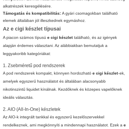
alkatrészek keresgélésére.
Támogatás és kompatibilitás:
A gyári csomagokban található
elemek általában jól illeszkednek egymáshoz.
Az e cigi készlet típusai
A piacon számos típusú
e cigi készlet
található, és az igények
alapján érdemes választani. Az alábbiakban bemutatjuk a
leggyakoribb kategóriákat:
1. Zsebméretű pod rendszerek
A pod rendszerek kompakt, könnyen hordozható
e cigi készlet
-ek,
amelyek egyszerű használatot és általában alacsonyabb
nikotinszintű liquidet kínálnak. Kezdőknek és közepes vapelőknek
ideális választás.
2. AIO (All-In-One) készletek
Az AIO-k integrált tankkal és egyszerű kezelőszervekkel
rendelkeznek, ami megkönnyíti a mindennapi használatot. Ezek a
e