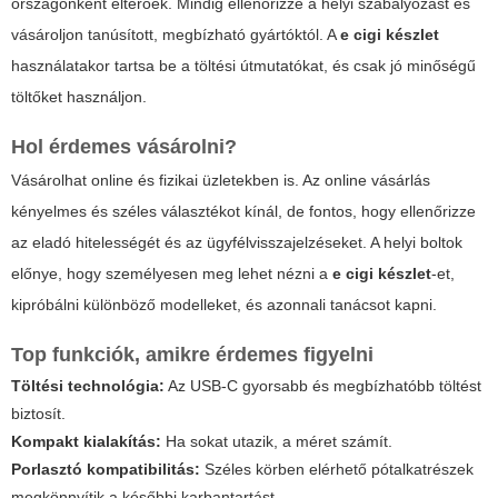
országonként eltérőek. Mindig ellenőrizze a helyi szabályozást és
vásároljon tanúsított, megbízható gyártóktól. A
e cigi készlet
használatakor tartsa be a töltési útmutatókat, és csak jó minőségű
töltőket használjon.
Hol érdemes vásárolni?
Vásárolhat online és fizikai üzletekben is. Az online vásárlás
kényelmes és széles választékot kínál, de fontos, hogy ellenőrizze
az eladó hitelességét és az ügyfélvisszajelzéseket. A helyi boltok
előnye, hogy személyesen meg lehet nézni a
e cigi készlet
-et,
kipróbálni különböző modelleket, és azonnali tanácsot kapni.
Top funkciók, amikre érdemes figyelni
Töltési technológia:
Az USB-C gyorsabb és megbízhatóbb töltést
biztosít.
Kompakt kialakítás:
Ha sokat utazik, a méret számít.
Porlasztó kompatibilitás:
Széles körben elérhető pótalkatrészek
megkönnyítik a későbbi karbantartást.