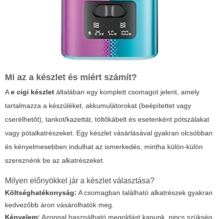
Mi az a készlet és miért számít?
A
e cigi készlet
általában egy komplett csomagot jelent, amely
tartalmazza a készüléket, akkumulátorokat (beépítettet vagy
cserélhetőt), tankot/kazettát, töltőkábelt és esetenként pótszálakat
vagy pótalkatrészeket. Egy készlet vásárlásával gyakran olcsóbban
és kényelmesebben indulhat az ismerkedés, mintha külön-külön
szereznénk be az alkatrészeket.
Milyen előnyökkel jár a készlet választása?
Költséghatékonyság:
A csomagban található alkatrészek gyakran
kedvezőbb áron vásárolhatók meg.
Kényelem:
Azonnal használható megoldást kapunk, nincs szükség