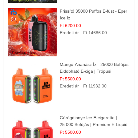
Frissítő 35000 Puffos E-füst - Eper
Ice íz
Ft 6200.00
Eredeti ár：
Ft 14686.00
Mangó-Ananász Íz - 25000 Befújás
Eldobható E-ciga | Trópusi
Gyümölcs Élmény!
Ft 5500.00
Eredeti ár：
Ft 11932.00
Görögdinnye Ice E-cigaretta |
25.000 Befújás | Premium E-Liquid
Ft 5500.00