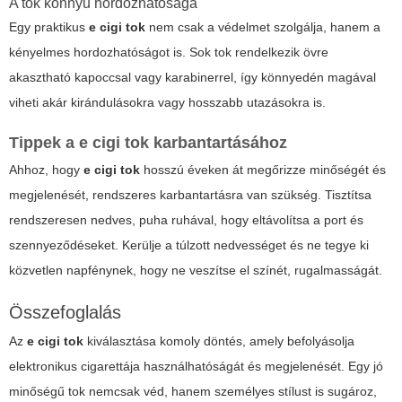
A tok könnyű hordozhatósága
Egy praktikus
e cigi tok
nem csak a védelmet szolgálja, hanem a
kényelmes hordozhatóságot is. Sok tok rendelkezik övre
akasztható kapoccsal vagy karabinerrel, így könnyedén magával
viheti akár kirándulásokra vagy hosszabb utazásokra is.
Tippek a
e cigi tok
karbantartásához
Ahhoz, hogy
e cigi tok
hosszú éveken át megőrizze minőségét és
megjelenését, rendszeres karbantartásra van szükség. Tisztítsa
rendszeresen nedves, puha ruhával, hogy eltávolítsa a port és
szennyeződéseket. Kerülje a túlzott nedvességet és ne tegye ki
közvetlen napfénynek, hogy ne veszítse el színét, rugalmasságát.
Összefoglalás
Az
e cigi tok
kiválasztása komoly döntés, amely befolyásolja
elektronikus cigarettája használhatóságát és megjelenését. Egy jó
minőségű tok nemcsak véd, hanem személyes stílust is sugároz,