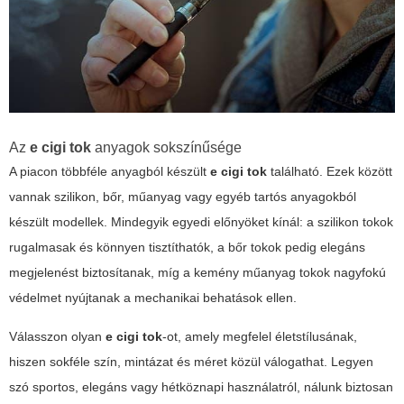
Az
e cigi tok
anyagok sokszínűsége
A piacon többféle anyagból készült
e cigi tok
található. Ezek között
vannak szilikon, bőr, műanyag vagy egyéb tartós anyagokból
készült modellek. Mindegyik egyedi előnyöket kínál: a szilikon tokok
rugalmasak és könnyen tisztíthatók, a bőr tokok pedig elegáns
megjelenést biztosítanak, míg a kemény műanyag tokok nagyfokú
védelmet nyújtanak a mechanikai behatások ellen.
Válasszon olyan
e cigi tok
-ot, amely megfelel életstílusának,
hiszen sokféle szín, mintázat és méret közül válogathat. Legyen
szó sportos, elegáns vagy hétköznapi használatról, nálunk biztosan