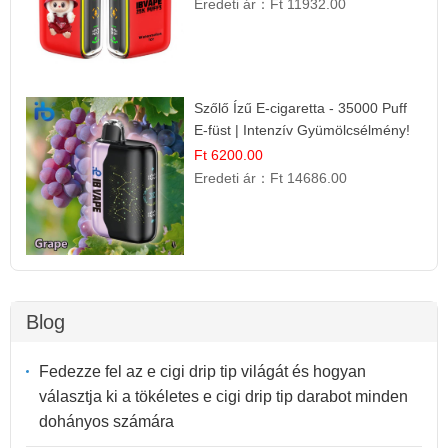
Eredeti ár：
Ft 11932.00
Szőlő Ízű E-cigaretta - 35000 Puff
E-füst | Intenzív Gyümölcsélmény!
Ft 6200.00
Eredeti ár：
Ft 14686.00
Blog
Fedezze fel az e cigi drip tip világát és hogyan
választja ki a tökéletes e cigi drip tip darabot minden
dohányos számára