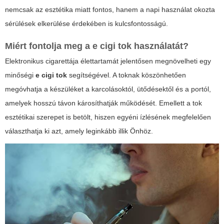
nemcsak az esztétika miatt fontos, hanem a napi használat okozta
sérülések elkerülése érdekében is kulcsfontosságú.
Miért fontolja meg a
e cigi tok
használatát?
Elektronikus cigarettája élettartamát jelentősen megnövelheti egy
minőségi
e cigi tok
segítségével. A toknak köszönhetően
megóvhatja a készüléket a karcolásoktól, ütődésektől és a portól,
amelyek hosszú távon károsíthatják működését.
Emellett a tok
esztétikai szerepet is betölt, hiszen egyéni ízlésének megfelelően
választhatja ki azt, amely leginkább illik Önhöz.