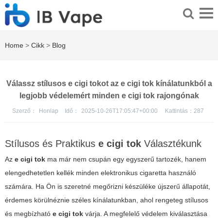
Home
>
Cikk
>
Blog
Válassz stílusos e cigi tokot az e cigi tok kínálatunkból a
legjobb védelemért minden e cigi tok rajongónak
Szerző：
Honlap
Idő：
2025-10-26T17:05:47+00:00
Kattintás：
287
Stílusos és Praktikus
e cigi tok
Választékunk
Az
e cigi tok
ma már nem csupán egy egyszerű tartozék, hanem
elengedhetetlen kellék minden elektronikus cigaretta használó
számára. Ha Ön is szeretné megőrizni készüléke újszerű állapotát,
érdemes körülnéznie széles kínálatunkban, ahol rengeteg stílusos
és megbízható
e cigi tok
várja. A megfelelő védelem kiválasztása