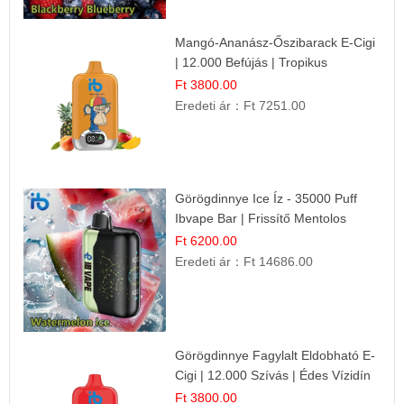
Mangó-Ananász-Őszibarack E-Cigi
| 12.000 Befújás | Tropikus
Gyümölcs Íz
Ft 3800.00
Eredeti ár：
Ft 7251.00
Görögdinnye Ice Íz - 35000 Puff
Ibvape Bar | Frissítő Mentolos
Élmény!
Ft 6200.00
Eredeti ár：
Ft 14686.00
Görögdinnye Fagylalt Eldobható E-
Cigi | 12.000 Szívás | Édes Vízidín
Íz
Ft 3800.00