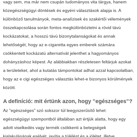
vagy sem, ma már nem csupán tudományos vita tárgya, hanem
közegészségügyi döntések és egyéni választások alapja is. A
különböző tanulmányok, meta-analízisek és szakértői vélemények
összekapcsolása során fontos megkülönböztetni a rövid távú
kockázatokat, a hosszú távú bizonytalanságokat és annak
lehetőségét, hogy az e-cigaretta egyes emberek számára
csökkentett kockázatú alternatívát jelenthet a hagyományos
dohányzáshoz képest. Az alábbiakban részletesen feltárjuk azokat
a területeket, ahol a kutatás támpontokat adhat azzal kapcsolatban,
hogy az e cigi egészséges választás lehet-e bizonyos körülmények
között.
A definíció: mit értünk azon, hogy "egészséges"?
Az "egészséges" szó sokszor túl leegyszerűsítő lehet:
egészségügyi szempontból általában azt értjük alatta, hogy egy
adott viselkedés vagy termék csökkenti a betegségek
kialakulásának esélyét, javítja a túlélést és a jólétet, illetve