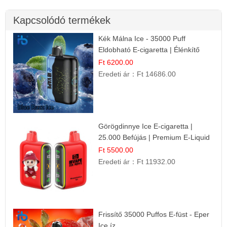
Kapcsolódó termékek
Kék Málna Ice - 35000 Puff
Eldobható E-cigaretta | Élénkítő
Gyümölcsös Frissesség!
Ft 6200.00
Eredeti ár：
Ft 14686.00
Görögdinnye Ice E-cigaretta |
25.000 Befújás | Premium E-Liquid
Ft 5500.00
Eredeti ár：
Ft 11932.00
Frissítő 35000 Puffos E-füst - Eper
Ice íz