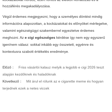
hozzáférés megakadályozása.
Végül érdemes megjegyezni, hogy a személyes döntést mindig
információra alapozottan, a kockázatokat és előnyöket mérlegelve,
valamint egészségügyi szakemberrel egyeztetve érdemes
meghozni. Az
e cigi egészséges
kérdése így nem egy egyszerű
igen/nem válasz: sokkal inkább egy összetett, egyénre és
kontextusra szabott értékelés eredménye.
Előző：
Friss vásárlói kalauz melyik a legjobb e cigi 2026 teszt
alapján kezdőknek és haladóknak
Következő：
Mit árul el rólunk az e cigarette meme és hogyan
terjednek ezek a netes viccek