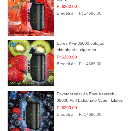
Ft 6200.00
Eredeti ár：
Ft 14686.00
Epres Kiwi-35000 befújás
eldobható e-cigaretta
Ft 6200.00
Eredeti ár：
Ft 14686.00
Feketeszeder és Eper Keverék -
35000 Puff Eldobható Vape | Ízletes
Gyümölcsökombináció!
Ft 6200.00
Eredeti ár：
Ft 14686.00