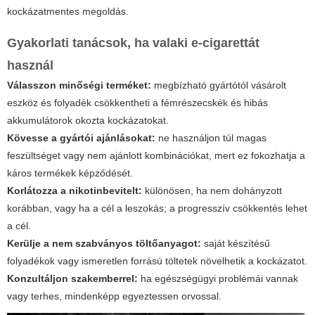
kockázatmentes megoldás.
Gyakorlati tanácsok, ha valaki e-cigarettát
használ
Válasszon minőségi terméket:
megbízható gyártótól vásárolt
eszköz és folyadék csökkentheti a fémrészecskék és hibás
akkumulátorok okozta kockázatokat.
Kövesse a gyártói ajánlásokat:
ne használjon túl magas
feszültséget vagy nem ajánlott kombinációkat, mert ez fokozhatja a
káros termékek képződését.
Korlátozza a nikotinbevitelt:
különösen, ha nem dohányzott
korábban, vagy ha a cél a leszokás; a progresszív csökkentés lehet
a cél.
Kerülje a nem szabványos töltőanyagot:
saját készítésű
folyadékok vagy ismeretlen forrású töltetek növelhetik a kockázatot.
Konzultáljon szakemberrel:
ha egészségügyi problémái vannak
vagy terhes, mindenképp egyeztessen orvossal.