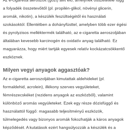
Az e-cigaretta aeroszolt (gőzt) állít elő, amelynek összetétele függ
a folyadék összetevőitől (pl. propilén-glikol, növényi glicerin,
aromák, nikotin), a készülék feszültségétől és használati
szokásoktól. Ellentétben a dohányfüsttel, amelyben több ezer égési
és pyrolyzisos melléktermék található, az e-cigaretta aeroszoljában
általában kevesebb karcinogén és oxidatív anyag található. Ez
magyarázza, hogy miért tartják egyesek relatív kockázatcsökkentő
eszköznek.
Milyen vegyi anyagok aggasztóak?
Az e-cigaretta aeroszoljában kimutattak aldehideket (pl.
formaldehid, acrolein), illékony szerves vegyületeket,
fémrészecskéket (rezidens anyagok az eszközből), valamint
különböző aromás vegyületeket. Ezek egy része dózisfüggő és
használattól függő: magasabb teljesítményű eszközök,
túlmelegedés vagy bizonyos aromák fokozhatják a káros anyagok
képződését. A kutatások ezért hangsúlyozzák a készülék és a