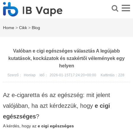
Home
>
Cikk
>
Blog
Valóban e cigi egészséges választás A legújabb
kutatások, kockázatok és szakértői vélemények egy
helyen
Szerző：
Honlap
Idő：
2026-01-15T17:24:20+00:00
Kattintás：
228
Az e-cigaretta és az egészség: mit jelent
valójában, ha azt kérdezzük, hogy
e cigi
egészséges
?
A kérdés, hogy az
e cigi egészséges