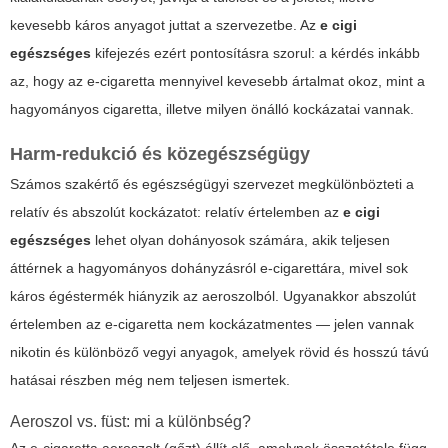
kevesebb káros anyagot juttat a szervezetbe. Az
e cigi
egészséges
kifejezés ezért pontosításra szorul: a kérdés inkább
az, hogy az e-cigaretta mennyivel kevesebb ártalmat okoz, mint a
hagyományos cigaretta, illetve milyen önálló kockázatai vannak.
Harm-redukció és közegészségügy
Számos szakértő és egészségügyi szervezet megkülönbözteti a
relatív és abszolút kockázatot: relatív értelemben az
e cigi
egészséges
lehet olyan dohányosok számára, akik teljesen
áttérnek a hagyományos dohányzásról e-cigarettára, mivel sok
káros égéstermék hiányzik az aeroszolból. Ugyanakkor abszolút
értelemben az e-cigaretta nem kockázatmentes — jelen vannak
nikotin és különböző vegyi anyagok, amelyek rövid és hosszú távú
hatásai részben még nem teljesen ismertek.
Aeroszol vs. füst: mi a különbség?