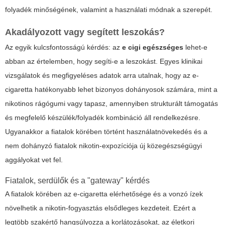
folyadék minőségének, valamint a használati módnak a szerepét.
Akadályozott vagy segített leszokás?
Az egyik kulcsfontosságú kérdés: az
e cigi egészséges
lehet-e
abban az értelemben, hogy segíti-e a leszokást. Egyes klinikai
vizsgálatok és megfigyeléses adatok arra utalnak, hogy az e-
cigaretta hatékonyabb lehet bizonyos dohányosok számára, mint a
nikotinos rágógumi vagy tapasz, amennyiben strukturált támogatás
és megfelelő készülék/folyadék kombináció áll rendelkezésre.
Ugyanakkor a fiatalok körében történt használatnövekedés és a
nem dohányzó fiatalok nikotin-expozíciója új közegészségügyi
aggályokat vet fel.
Fiatalok, serdülők és a "gateway" kérdés
A fiatalok körében az e-cigaretta elérhetősége és a vonzó ízek
növelhetik a nikotin-fogyasztás elsődleges kezdeteit. Ezért a
legtöbb szakértő hangsúlyozza a korlátozásokat, az életkori