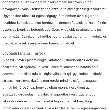
dohányzásról, az e-cigaretta csökkentheti bizonyos káros
anyagoknak való kitettséget és ezzel a relatív egészségkockázatot.
Ugyanakkor abszolút egészségügyi értelemben az e-cigaretta
továbbra is kockázatokat hordoz, különösen fiatalok, terhes nők és
bizonyos krónikus betegek esetében. A legjobb stratégia a teljes
dohányzás- és nikotin-elkerülés, de a realitásban a harm-redukciós
megközelítések szerepe nem hanyagolható el.
Jövőbeli kutatási irányok
A hosszú távú epidemiológiai kutatások, standardizált aerosol-
összetétel-vizsgálatok, a készülékek fejlődésének hatása és a
szervezetben kialakuló biológiai válaszok (pl. gyulladás, oxidatív
stressz, kardiovaszkuláris markerek) mind kulcsfontosságúak
annak felméréséhez, hogy valóban mennyit csökkent az
egészségkárosodás, ha valaki e-cigarettára vált. Egyre több
laboratóriumi és populációs adat fog segíteni abban, hogy
pontosabb választ kapjunk arra a kérdésre: "e cigi egészséges"—e,