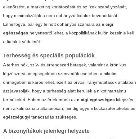
ellenőrzést, a marketing korlátozását és az ízek szabályozását,
hogy minimalizálják a nem dohányzó fiatalok bevonódását.
Ennélfogva, bár egy felnőtt dohányos számára az
e cigi
egészséges
helyettesítő lehet, a közpolitikának külön kezelnie kell
a fiatalok védelmét.
Terhesség és speciális populációk
A terhes nők, szív- és érrendszeri betegek, valamint a krónikus
légzőszervi betegségekben szenvedők esetében a nikotin
önmagában is káros lehet, ezért az orvosi iránymutatások általában
azt javasolják, hogy a terhesség alatt kerüljék a nikotintartalmú
termékeket. Ebben az értelemben az
e cigi egészséges
kifejezés
nem alkalmazható általánosan; mindig egyéni kockázatértékelés és
egészségügyi tanácsadás szükséges.
A bizonyítékok jelenlegi helyzete