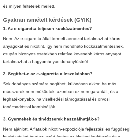
és milyen feltételek mellett.
Gyakran ismételt kérdések (GYIK)
1. Az e-cigaretta teljesen kockázatmentes?
Nem. Az e-cigaretta által termelt aeroszol tartalmazhat káros
anyagokat és nikotint, így nem mondható kockázatmentesnek,
csupán bizonyos esetekben relatíve kevesebb káros anyagot
tartalmazhat a hagyományos dohányfüstnél.
2. Segíthet-e az e-cigaretta a leszokásban?
Sok dohányos számára segíthet, különösen akkor, ha más
módszerek nem működtek; azonban ez nem garantált, és a
leghatékonyabb, ha viselkedési támogatással és orvosi
tanácsadással kombinálják.
3. Gyermekek és tinédzserek használhatják-e?
Nem ajánlott. A fiatalok nikotin-expozíciója fejlesztési és függőségi
kockázatokat hordoz; ezért fontos az életkori korlátozás és a