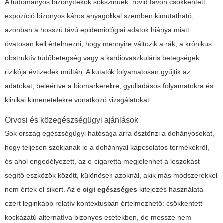
A tudományos bizonyítékok sokszínűek: rövid távon csökkentett
expozíció bizonyos káros anyagokkal szemben kimutatható,
azonban a hosszú távú epidemiológiai adatok hiánya miatt
óvatosan kell értelmezni, hogy mennyire változik a rák, a krónikus
obstruktív tüdőbetegség vagy a kardiovaszkuláris betegségek
rizikója évtizedek múltán. A kutatók folyamatosan gyűjtik az
adatokat, beleértve a biomarkerekre, gyulladásos folyamatokra és
klinikai kimenetelekre vonatkozó vizsgálatokat.
Orvosi és közegészségügyi ajánlások
Sok ország egészségügyi hatósága arra ösztönzi a dohányosokat,
hogy teljesen szokjanak le a dohánnyal kapcsolatos termékekről,
és ahol engedélyezett, az e-cigaretta megjelenhet a leszokást
segítő eszközök között, különösen azoknál, akik más módszerekkel
nem értek el sikert. Az
e cigi egészséges
kifejezés használata
ezért leginkább relatív kontextusban értelmezhető: csökkentett
kockázatú alternatíva bizonyos esetekben, de messze nem