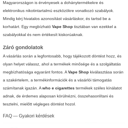
Magyarországon is érvényesek a dohánytermékekre és
elektronikus nikotintartalmú eszközökre vonatkozó szabályok.
Mindig kérj hivatalos azonosítást vásárláskor, és tartsd be a
korhatárt. Egy megbízható
Vape Shop
tisztában van ezekkel a
szabályokkal és nem értékesít kiskorúaknak.
Záró gondolatok
A vásárlás során a legfontosabb, hogy tájékozott döntést hozz, és
olyan helyet válassz, ahol a termékek minősége és a szolgáltatás
megbízhatósága egyaránt fontos. A
Vape Shop
kiválasztása során
a szakértelem, a termékinformációk és a vásárlói támogatás
számítanak igazán. A
who e cigarettes
termékek széles kínálatot
adnak, de érdemes alaposan körülnézni, összehasonlítani és
tesztelni, mielőtt végleges döntést hozol.
FAQ — Gyakori kérdések