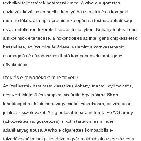
technikai fejlesztések határozzák meg. A
who e cigarettes
eszközök közül sok modell a könnyű használatra és a kompakt
méretre fókuszál, míg a prémium kategória a testreszabhatóságot
és az öntöltő rendszereket részesíti előnyben. Néhány fontos trend:
a nikotinsók elterjedése, a hőkontroll és az intelligens chipkészletek
használata, az ízkultúra fejlődése, valamint a környezetbarát
csomagolás és újrahasznosítható komponensek iránti igény
növekedése.
Ízek és e-folyadékok: mire figyelj?
Az ízválaszték hatalmas: klasszikus dohány, mentol, gyümölcsös,
desszert-ihletésű és komplex mixtúrák. Egy jó
Vape Shop
lehetőséget ad kóstolásra vagy minták vásárlására, és világosan
jelöli az összetevőket. A legfontosabb paraméterek: PG/VG arány
(ízközvetítés vs. gőzképzés), nikotin tartalom és minden
adalékanyag típusa. A
who e cigarettes
kompatibilis e-
folyadékoknál mindig ellenőrizd a gyártó ajánlásait az eszköz és a