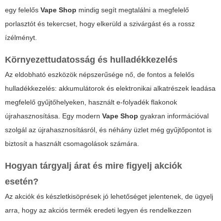
egy felelős
Vape Shop
mindig segít megtalálni a megfelelő
porlasztót és tekercset, hogy elkerüld a szivárgást és a rossz
ízélményt.
Környezettudatosság és hulladékkezelés
Az eldobható eszközök népszerűsége nő, de fontos a felelős
hulladékkezelés: akkumulátorok és elektronikai alkatrészek leadása
megfelelő gyűjtőhelyeken, használt e-folyadék flakonok
újrahasznosítása. Egy modern
Vape Shop
gyakran információval
szolgál az újrahasznosításról, és néhány üzlet még gyűjtőpontot is
biztosít a használt csomagolások számára.
Hogyan tárgyalj árat és mire figyelj akciók
esetén?
Az akciók és készletkisöprések jó lehetőséget jelentenek, de ügyelj
arra, hogy az akciós termék eredeti legyen és rendelkezzen