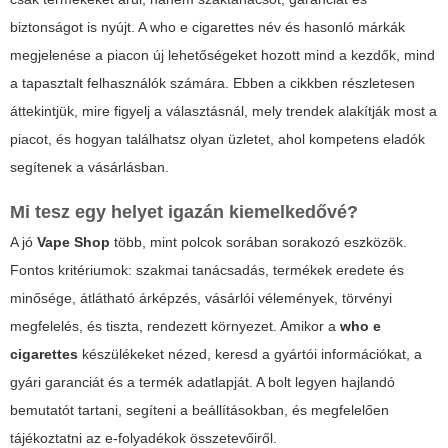
biztonságot is nyújt. A
who e cigarettes
név és hasonló márkák
megjelenése a piacon új lehetőségeket hozott mind a kezdők, mind
a tapasztalt felhasználók számára. Ebben a cikkben részletesen
áttekintjük, mire figyelj a választásnál, mely trendek alakítják most a
piacot, és hogyan találhatsz olyan üzletet, ahol kompetens eladók
segítenek a vásárlásban.
Mi tesz egy helyet igazán kiemelkedővé?
A jó
Vape Shop
több, mint polcok sorában sorakozó eszközök.
Fontos kritériumok: szakmai tanácsadás, termékek eredete és
minősége, átlátható árképzés, vásárlói vélemények, törvényi
megfelelés, és tiszta, rendezett környezet. Amikor a
who e
cigarettes
készülékeket nézed, keresd a gyártói információkat, a
gyári garanciát és a termék adatlapját. A bolt legyen hajlandó
bemutatót tartani, segíteni a beállításokban, és megfelelően
tájékoztatni az e-folyadékok összetevőiről.