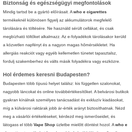
Biztonság és egészségügyi megfontolások
Mindig tartsd be a gyártó előírásait. A
who e cigarettes
termékeknél különösen figyelj az akkumulátorok megfelelő
tárolására és töltésére. Ne használd sérült cellákat, és csak
megbízható töltőket alkalmazz. Az e-folyadékok tárolásakor kerüld
a közvetlen napfényt és a nagyon magas hőmérsékletet. Ha
allergiás reakciót vagy egyéb kellemetlen tünetet tapasztalsz,
fordulj szakemberhez és válts másik folyadékra vagy eszközre.
Hol érdemes keresni Budapesten?
Budapesten több típusú helyet találsz: kis független szalonokat,
nagyobb láncokat és online továbbértékesítőket. A belvárosi butikok
gyakran kínálnak személyes tanácsadást és exkluzív kiadásokat,
míg a külvárosi raktárak jobb ár-érték arányt biztosíthatnak. Nézd
meg a vásárlói értékeléseket, kérdezd meg ismerőseidet, és
látogass el több
Vape Shop
üzletbe mielőtt döntést hozol. A
who e