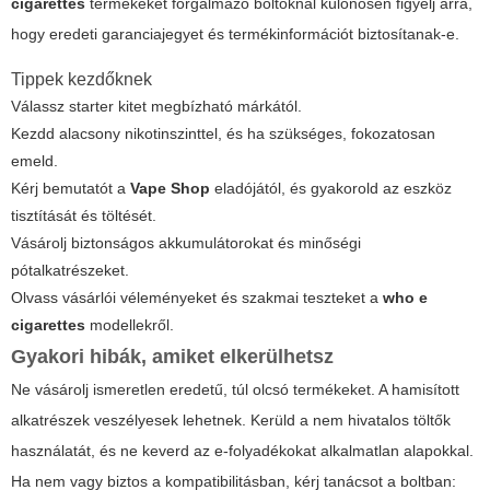
cigarettes
termékeket forgalmazó boltoknál különösen figyelj arra,
hogy eredeti garanciajegyet és termékinformációt biztosítanak-e.
Tippek kezdőknek
Válassz starter kitet megbízható márkától.
Kezdd alacsony nikotinszinttel, és ha szükséges, fokozatosan
emeld.
Kérj bemutatót a
Vape Shop
eladójától, és gyakorold az eszköz
tisztítását és töltését.
Vásárolj biztonságos akkumulátorokat és minőségi
pótalkatrészeket.
Olvass vásárlói véleményeket és szakmai teszteket a
who e
cigarettes
modellekről.
Gyakori hibák, amiket elkerülhetsz
Ne vásárolj ismeretlen eredetű, túl olcsó termékeket. A hamisított
alkatrészek veszélyesek lehetnek. Kerüld a nem hivatalos töltők
használatát, és ne keverd az e-folyadékokat alkalmatlan alapokkal.
Ha nem vagy biztos a kompatibilitásban, kérj tanácsot a boltban: