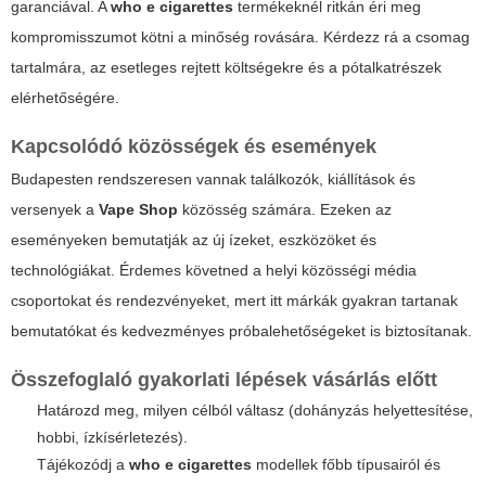
garanciával. A
who e cigarettes
termékeknél ritkán éri meg
kompromisszumot kötni a minőség rovására. Kérdezz rá a csomag
tartalmára, az esetleges rejtett költségekre és a pótalkatrészek
elérhetőségére.
Kapcsolódó közösségek és események
Budapesten rendszeresen vannak találkozók, kiállítások és
versenyek a
Vape Shop
közösség számára. Ezeken az
eseményeken bemutatják az új ízeket, eszközöket és
technológiákat. Érdemes követned a helyi közösségi média
csoportokat és rendezvényeket, mert itt márkák gyakran tartanak
bemutatókat és kedvezményes próbalehetőségeket is biztosítanak.
Összefoglaló gyakorlati lépések vásárlás előtt
Határozd meg, milyen célból váltasz (dohányzás helyettesítése,
hobbi, ízkísérletezés).
Tájékozódj a
who e cigarettes
modellek főbb típusairól és