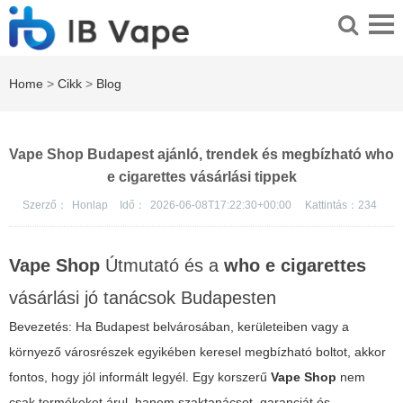
Home
>
Cikk
>
Blog
Vape Shop Budapest ajánló, trendek és megbízható who
e cigarettes vásárlási tippek
Szerző：
Honlap
Idő：
2026-06-08T17:22:30+00:00
Kattintás：
234
Vape Shop
Útmutató és a
who e cigarettes
vásárlási jó tanácsok Budapesten
Bevezetés: Ha Budapest belvárosában, kerületeiben vagy a
környező városrészek egyikében keresel megbízható boltot, akkor
fontos, hogy jól informált legyél. Egy korszerű
Vape Shop
nem
csak termékeket árul, hanem szaktanácsot, garanciát és