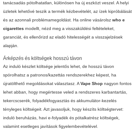
tanácsadás pótolhatatlan, különösen ha új eszközt veszel. A helyi
üzletek lehetővé teszik a termék kézbevételét, az ízek kipróbálását
és az azonnali problémamegoldást. Ha online vásárolsz
who e
cigarettes
modellt, nézd meg a visszaküldési feltételeket,
garanciát, és ellenőrizd az eladó hitelességét a visszajelzések
alapján.
Árképzés és költségek hosszú távon
Az induló készlet költsége jelentős lehet, de hosszú távon
spórolhatsz a patronos/kazettás rendszerekhez képest, ha
újratölthető megoldásokat választasz. A
Vape Shop
nagyon fontos
lehet abban, hogy megértesse veled a rendszeres karbantartás,
tekercscserék, folyadékfogyasztás és akkumulátor-kezelés
tényleges költségeit. Azt javasoljuk, hogy készíts költségtervet:
induló beruházás, havi e-folyadék és pótalkatrész költségek,
valamint esetleges javítások figyelembevételével.