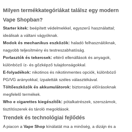
Milyen termékkategóriákat találsz egy modern
Vape Shopban?
Starter kitek:
beépített védelmekkel, egyszerű használattal;
ideálisak a váltani vágyóknak.
Modok és mechanikus eszközök:
haladó felhasználóknak,
nagyobb teljesítmény és testreszabhatóság.
Porlasztók és tekercsek:
eltérő ellenállások és anyagok,
különböző íz- és gőzképző tulajdonságokkal.
E-folyadékok:
nikotinos és nikotinmentes opciók, különböző
PG/VG arányokkal, ízpaletták széles választékával.
Töltőeszközök és akkumulátorok:
biztonsági előírásoknak
megfelelő termékek.
Who e cigarettes kiegészítők:
pótalkatrészek, szerszámok,
tisztítószerek és tároló megoldások.
Trendek és technológiai fejlődés
A piacon a
Vape Shop
kínálatát ma a minőség, a dizájn és a