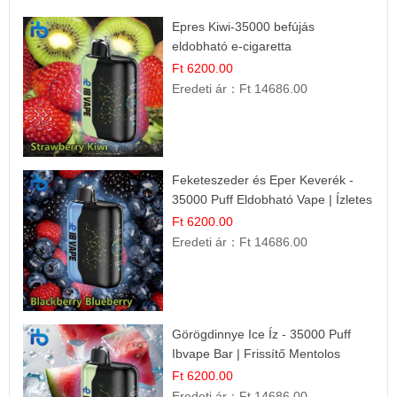
Epres Kiwi-35000 befújás
eldobható e-cigaretta
Ft 6200.00
Eredeti ár：
Ft 14686.00
Feketeszeder és Eper Keverék -
35000 Puff Eldobható Vape | Ízletes
Gyümölcsökombináció!
Ft 6200.00
Eredeti ár：
Ft 14686.00
Görögdinnye Ice Íz - 35000 Puff
Ibvape Bar | Frissítő Mentolos
Élmény!
Ft 6200.00
Eredeti ár：
Ft 14686.00