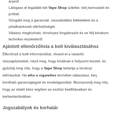
árairól.
Látogass el legalább két
Vape Shop
üzletbe, kérj bemutatót és
próbát.
Vizsgáld meg a garanciát, visszaküldési feltételeket és a
pótalkatrészek elérhetőségét.
Válassz megbízható, törvényes forgalmazót és ne félj kérdezni
technikai részletekről.
Ajánlott ellenőrzőlista a bolt kiválasztásához
Ellenőrizd a bolti információkat, olvasd el a vásárlói
visszajelzéseket, nézd meg, hogy kínálnak-e helyszíni tesztet, és
győződj meg róla, hogy a
Vape Shop
betartja a törvényi
előírásokat. Ha
who e cigarettes
terméket választasz, kérj
bontható garanciajegyet és eredetigazolást. Bizonyosodj meg róla,
hogy az eladó kész segíteni az eszköz beállításaiban és
karbantartásában.
Jogszabályok és korhatár