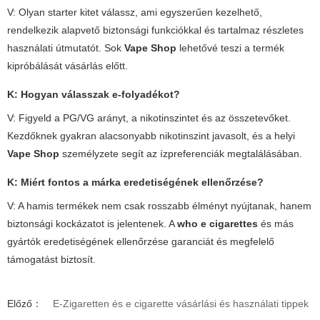
V: Olyan starter kitet válassz, ami egyszerűen kezelhető,
rendelkezik alapvető biztonsági funkciókkal és tartalmaz részletes
használati útmutatót. Sok
Vape Shop
lehetővé teszi a termék
kipróbálását vásárlás előtt.
K: Hogyan válasszak e-folyadékot?
V: Figyeld a PG/VG arányt, a nikotinszintet és az összetevőket.
Kezdőknek gyakran alacsonyabb nikotinszint javasolt, és a helyi
Vape Shop
személyzete segít az ízpreferenciák megtalálásában.
K: Miért fontos a márka eredetiségének ellenőrzése?
V: A hamis termékek nem csak rosszabb élményt nyújtanak, hanem
biztonsági kockázatot is jelentenek. A
who e cigarettes
és más
gyártók eredetiségének ellenőrzése garanciát és megfelelő
támogatást biztosít.
Előző：
E-Zigaretten és e cigarette vásárlási és használati tippek