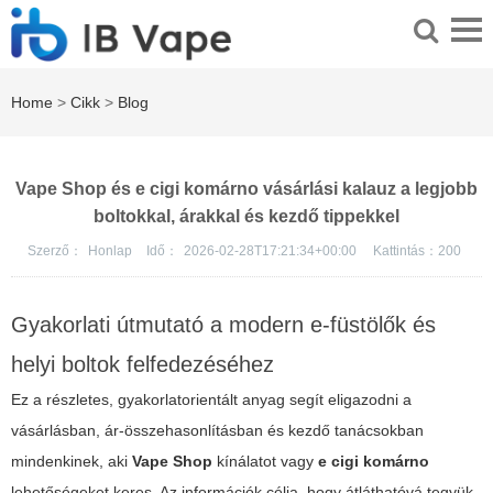
Home
>
Cikk
>
Blog
Vape Shop és e cigi komárno vásárlási kalauz a legjobb
boltokkal, árakkal és kezdő tippekkel
Szerző：
Honlap
Idő：
2026-02-28T17:21:34+00:00
Kattintás：
200
Gyakorlati útmutató a modern e-füstölők és
helyi boltok felfedezéséhez
Ez a részletes, gyakorlatorientált anyag segít eligazodni a
vásárlásban, ár-összehasonlításban és kezdő tanácsokban
mindenkinek, aki
Vape Shop
kínálatot vagy
e cigi komárno
lehetőségeket keres. Az információk célja, hogy átláthatóvá tegyük