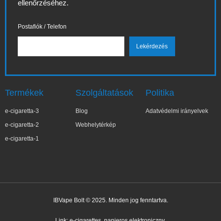
ellenőrzéséhez.
Postafiók / Telefon
Termékek
Szolgáltatások
Politika
e-cigaretta-3
Blog
Adatvédelmi irányelvek
e-cigaretta-2
Webhelytérkép
e-cigaretta-1
IBVape Bolt © 2025. Minden jog fenntartva.
✕
Ma***a
Nemrég vásárolt
Link:
e-cigarettes
papieros elektroniczny