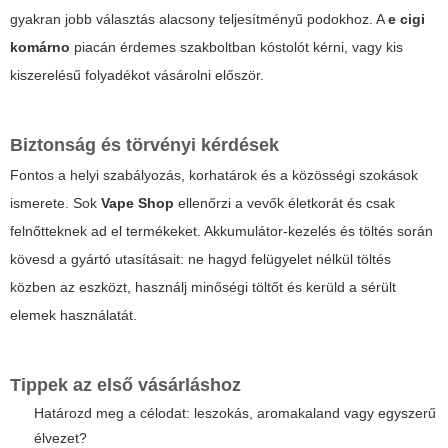
gyakran jobb választás alacsony teljesítményű podokhoz. A
e cigi
komárno
piacán érdemes szakboltban kóstolót kérni, vagy kis
kiszerelésű folyadékot vásárolni először.
Biztonság és törvényi kérdések
Fontos a helyi szabályozás, korhatárok és a közösségi szokások
ismerete. Sok
Vape Shop
ellenőrzi a vevők életkorát és csak
felnőtteknek ad el termékeket. Akkumulátor-kezelés és töltés során
kövesd a gyártó utasításait: ne hagyd felügyelet nélkül töltés
közben az eszközt, használj minőségi töltőt és kerüld a sérült
elemek használatát.
Tippek az első vásárláshoz
Határozd meg a célodat: leszokás, aromakaland vagy egyszerű
élvezet?