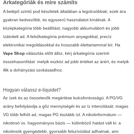
Árkategóriák és mire számíts
A belépő szintű pod készletek általában a legolcsóbbak; ezek ára
gyakran kedvezőbb, és egyszerű használatot kínálnak. A
középkategória több beállítást, nagyobb akkumulátort és jobb
ízátvitelt ad. A felsőkategória prémium anyagokkal, precíz
elektronikai megoldásokkal és hosszabb élettartammal bír. Ha
Vape Shop
választás előtt állsz, kérj árkategória szerinti
összehasonlítást: melyik eszköz ad jobb értéket az árért, és melyik
illik a dohányzási szokásaidhoz.
Hogyan válassz e-liquidet?
Az ízek és az összetevők megértése kulcsfontosságú. A PG/VG
arány befolyásolja a gőz mennyiségét és az íz intenzitását; magas
VG több felhőt ad, magas PG tisztább ízt. A nikotinformátum —
nikotinsó vs. hagyományos bázis — különböző hatást vált ki: a
nikotinsók gyengédebb, gyorsabb felszívódást adhatnak, ami