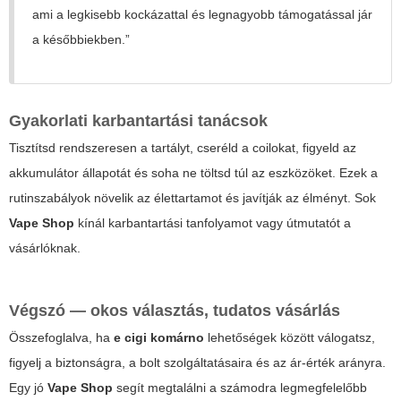
ami a legkisebb kockázattal és legnagyobb támogatással jár
a későbbiekben.”
Gyakorlati karbantartási tanácsok
Tisztítsd rendszeresen a tartályt, cseréld a coilokat, figyeld az
akkumulátor állapotát és soha ne töltsd túl az eszközöket. Ezek a
rutinszabályok növelik az élettartamot és javítják az élményt. Sok
Vape Shop
kínál karbantartási tanfolyamot vagy útmutatót a
vásárlóknak.
Végszó — okos választás, tudatos vásárlás
Összefoglalva, ha
e cigi komárno
lehetőségek között válogatsz,
figyelj a biztonságra, a bolt szolgáltatásaira és az ár-érték arányra.
Egy jó
Vape Shop
segít megtalálni a számodra legmegfelelőbb