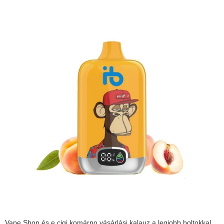
Vape Shop és e cigi komárno vásárlási kalauz a legjobb boltokkal,