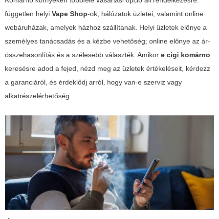
Komárno környékén többféle vásárlási opció áll rendelkezésre:
független helyi
Vape Shop
-ok, hálózatok üzletei, valamint online
webáruházak, amelyek házhoz szállítanak. Helyi üzletek előnye a
személyes tanácsadás és a kézbe vehetőség; online előnye az ár-
összehasonlítás és a szélesebb választék. Amikor
e cigi komárno
keresésre adod a fejed, nézd meg az üzletek értékeléseit, kérdezz
a garanciáról, és érdeklődj arról, hogy van-e szerviz vagy
alkatrészelérhetőség.