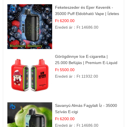
Feketeszeder és Eper Keverék -
35000 Puff Eldobható Vape | Ízletes
Gyümölcsökombináció!
Ft 6200.00
Eredeti ár：
Ft 14686.00
Görögdinnye Ice E-cigaretta |
25.000 Befújás | Premium E-Liquid
Ft 5500.00
Eredeti ár：
Ft 11932.00
Savanyú Almás Fagylalt Íz - 35000
Szívás E-cigi
Ft 6200.00
Eredeti ár：
Ft 14686.00