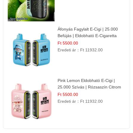
Áfonyás Fagylalt E-Cigi | 25.000
Befújás | Eldobható E-Cigaretta
Ft 5500.00
Eredeti ár：
Ft 11932.00
Pink Lemon Eldobható E-Cigi |
25.000 Szívás | Rózsaszín Citrom
Íz
Ft 5500.00
Eredeti ár：
Ft 11932.00