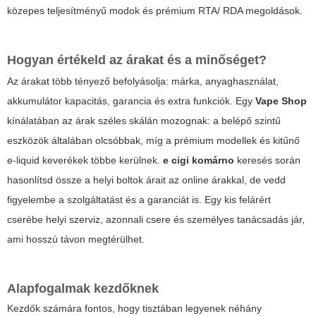
közepes teljesítményű modok és prémium RTA/ RDA megoldások.
Hogyan értékeld az árakat és a minőséget?
Az árakat több tényező befolyásolja: márka, anyaghasználat,
akkumulátor kapacitás, garancia és extra funkciók. Egy
Vape Shop
kínálatában az árak széles skálán mozognak: a belépő szintű
eszközök általában olcsóbbak, míg a prémium modellek és kitűnő
e-liquid keverékek többe kerülnek.
e cigi komárno
keresés során
hasonlítsd össze a helyi boltok árait az online árakkal, de vedd
figyelembe a szolgáltatást és a garanciát is. Egy kis felárért
cserébe helyi szerviz, azonnali csere és személyes tanácsadás jár,
ami hosszú távon megtérülhet.
Alapfogalmak kezdőknek
Kezdők számára fontos, hogy tisztában legyenek néhány