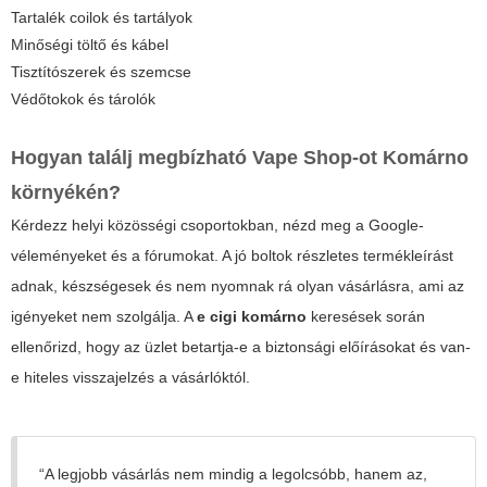
Tartalék coilok és tartályok
Minőségi töltő és kábel
Tisztítószerek és szemcse
Védőtokok és tárolók
Hogyan találj megbízható
Vape Shop
-ot Komárno
környékén?
Kérdezz helyi közösségi csoportokban, nézd meg a Google-
véleményeket és a fórumokat. A jó boltok részletes termékleírást
adnak, készségesek és nem nyomnak rá olyan vásárlásra, ami az
igényeket nem szolgálja. A
e cigi komárno
keresések során
ellenőrizd, hogy az üzlet betartja-e a biztonsági előírásokat és van-
e hiteles visszajelzés a vásárlóktól.
“A legjobb vásárlás nem mindig a legolcsóbb, hanem az,