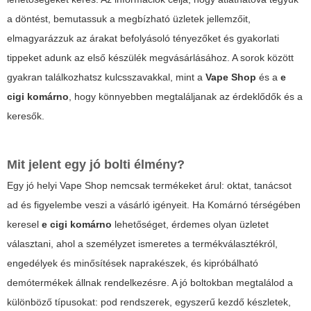
a döntést, bemutassuk a megbízható üzletek jellemzőit,
elmagyarázzuk az árakat befolyásoló tényezőket és gyakorlati
tippeket adunk az első készülék megvásárlásához. A sorok között
gyakran találkozhatsz kulcsszavakkal, mint a
Vape Shop
és a
e
cigi komárno
, hogy könnyebben megtaláljanak az érdeklődők és a
keresők.
Mit jelent egy jó bolti élmény?
Egy jó helyi
Vape Shop
nemcsak termékeket árul: oktat, tanácsot
ad és figyelembe veszi a vásárló igényeit. Ha Komárnó térségében
keresel
e cigi komárno
lehetőséget, érdemes olyan üzletet
választani, ahol a személyzet ismeretes a termékválasztékról,
engedélyek és minősítések naprakészek, és kipróbálható
demótermékek állnak rendelkezésre. A jó boltokban megtalálod a
különböző típusokat: pod rendszerek, egyszerű kezdő készletek,