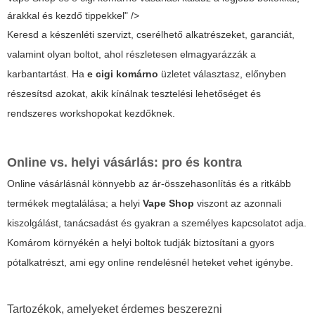
árakkal és kezdő tippekkel" />
Keresd a készenléti szervizt, cserélhető alkatrészeket, garanciát,
valamint olyan boltot, ahol részletesen elmagyarázzák a
karbantartást. Ha
e cigi komárno
üzletet választasz, előnyben
részesítsd azokat, akik kínálnak tesztelési lehetőséget és
rendszeres workshopokat kezdőknek.
Online vs. helyi vásárlás: pro és kontra
Online vásárlásnál könnyebb az ár-összehasonlítás és a ritkább
termékek megtalálása; a helyi
Vape Shop
viszont az azonnali
kiszolgálást, tanácsadást és gyakran a személyes kapcsolatot adja.
Komárom környékén a helyi boltok tudják biztosítani a gyors
pótalkatrészt, ami egy online rendelésnél heteket vehet igénybe.
Tartozékok, amelyeket érdemes beszerezni