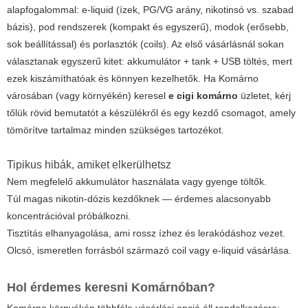
alapfogalommal: e-liquid (ízek, PG/VG arány, nikotinsó vs. szabad
bázis), pod rendszerek (kompakt és egyszerű), modok (erősebb,
sok beállítással) és porlasztók (coils). Az első vásárlásnál sokan
választanak egyszerű kitet: akkumulátor + tank + USB töltés, mert
ezek kiszámíthatóak és könnyen kezelhetők. Ha Komárno
városában (vagy környékén) keresel
e cigi komárno
üzletet, kérj
tőlük rövid bemutatót a készülékről és egy kezdő csomagot, amely
tömörítve tartalmaz minden szükséges tartozékot.
Tipikus hibák, amiket elkerülhetsz
Nem megfelelő akkumulátor használata vagy gyenge töltők.
Túl magas nikotin-dózis kezdőknek — érdemes alacsonyabb
koncentrációval próbálkozni.
Tisztítás elhanyagolása, ami rossz ízhez és lerakódáshoz vezet.
Olcsó, ismeretlen forrásból származó coil vagy e-liquid vásárlása.
Hol érdemes keresni Komárnóban?