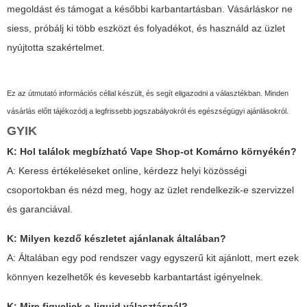
megoldást és támogat a későbbi karbantartásban. Vásárláskor ne
siess, próbálj ki több eszközt és folyadékot, és használd az üzlet
nyújtotta szakértelmet.
Ez az útmutató információs céllal készült, és segít eligazodni a választékban. Minden
vásárlás előtt tájékozódj a legfrissebb jogszabályokról és egészségügyi ajánlásokról.
GYIK
K: Hol találok megbízható
Vape Shop
-ot Komárno környékén?
A: Keress értékeléseket online, kérdezz helyi közösségi
csoportokban és nézd meg, hogy az üzlet rendelkezik-e szervizzel
és garanciával.
K: Milyen kezdő készletet ajánlanak általában?
A: Általában egy pod rendszer vagy egyszerű kit ajánlott, mert ezek
könnyen kezelhetők és kevesebb karbantartást igényelnek.
K: Mire figyeljek e-liquid választásnál?