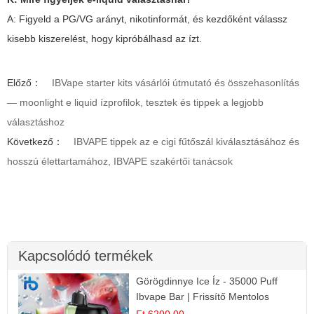
A: Figyeld a PG/VG arányt, nikotinformát, és kezdőként válassz
kisebb kiszerelést, hogy kipróbálhasd az ízt.
Előző：
IBVape starter kits vásárlói útmutató és összehasonlítás
— moonlight e liquid ízprofilok, tesztek és tippek a legjobb
választáshoz
Következő：
IBVAPE tippek az e cigi fűtőszál kiválasztásához és
hosszú élettartamához, IBVAPE szakértői tanácsok
Kapcsolódó termékek
Görögdinnye Ice Íz - 35000 Puff
Ibvape Bar | Frissítő Mentolos
Élmény!