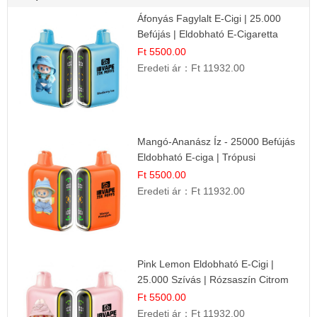
Áfonyás Fagylalt E-Cigi | 25.000
Befújás | Eldobható E-Cigaretta
Ft 5500.00
Eredeti ár：
Ft 11932.00
Mangó-Ananász Íz - 25000 Befújás
Eldobható E-ciga | Trópusi
Gyümölcs Élmény!
Ft 5500.00
Eredeti ár：
Ft 11932.00
Pink Lemon Eldobható E-Cigi |
25.000 Szívás | Rózsaszín Citrom
Íz
Ft 5500.00
Eredeti ár：
Ft 11932.00