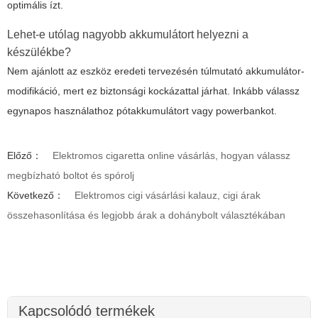
optimális ízt.
Lehet-e utólag nagyobb akkumulátort helyezni a
készülékbe?
Nem ajánlott az eszköz eredeti tervezésén túlmutató akkumulátor-
modifikáció, mert ez biztonsági kockázattal járhat. Inkább válassz
egynapos használathoz pótakkumulátort vagy powerbankot.
Előző：
Elektromos cigaretta online vásárlás, hogyan válassz
megbízható boltot és spórolj
Következő：
Elektromos cigi vásárlási kalauz, cigi árak
összehasonlítása és legjobb árak a dohánybolt választékában
Kapcsolódó termékek