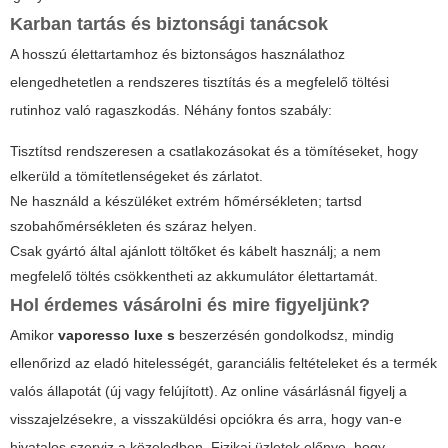
Karban tartás és biztonsági tanácsok
A hosszú élettartamhoz és biztonságos használathoz
elengedhetetlen a rendszeres tisztítás és a megfelelő töltési
rutinhoz való ragaszkodás. Néhány fontos szabály:
Tisztítsd rendszeresen a csatlakozásokat és a tömítéseket, hogy
elkerüld a tömítetlenségeket és zárlatot.
Ne használd a készüléket extrém hőmérsékleten; tartsd
szobahőmérsékleten és száraz helyen.
Csak gyártó által ajánlott töltőket és kábelt használj; a nem
megfelelő töltés csökkentheti az akkumulátor élettartamát.
Hol érdemes vásárolni és mire figyeljünk?
Amikor
vaporesso luxe s
beszerzésén gondolkodsz, mindig
ellenőrizd az eladó hitelességét, garanciális feltételeket és a termék
valós állapotát (új vagy felújított). Az online vásárlásnál figyelj a
visszajelzésekre, a visszaküldési opciókra és arra, hogy van-e
hivatalos szerviz a közeledben. Fizikai üzletek előnye, hogy