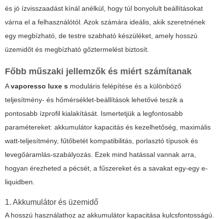
és jó ízvisszaadást kínál anélkül, hogy túl bonyolult beállításokat
várna el a felhasználótól. Azok számára ideális, akik szeretnének
egy megbízható, de testre szabható készüléket, amely hosszú
üzemidőt és megbízható gőztermelést biztosít.
Főbb műszaki jellemzők és miért számítanak
A
vaporesso luxe s
moduláris felépítése és a különböző
teljesítmény- és hőmérséklet-beállítások lehetővé teszik a
pontosabb ízprofil kialakítását. Ismertetjük a legfontosabb
paramétereket: akkumulátor kapacitás és kezelhetőség, maximális
watt-teljesítmény, fűtőbetét kompatibilitás, porlasztó típusok és
levegőáramlás-szabályozás. Ezek mind hatással vannak arra,
hogyan érezheted a pécsét, a fűszereket és a savakat egy-egy e-
liquidben.
1. Akkumulátor és üzemidő
A hosszú használathoz az akkumulátor kapacitása kulcsfontosságú.