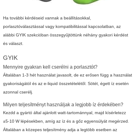
Ha további kérdéseid vannak a beállításokkal,
porlasztóválasztással vagy kompatibilitással kapcsolatban, az
alábbi GYIK szekcióban összegyűjtöttünk néhány gyakori kérdést
és választ.
GYIK
Mennyire gyakran kell cserélni a porlasztót?
Általában 1-3 hét használat javasolt, de ez erősen függ a használat
gyakoriságától és az e-liquid összetételétől. Sötét, égett íz esetén
azonnal cserélj.
Milyen teljesítményt használjak a legjobb íz érdekében?
Kezdd a gyártó által ajánlott watt-tartománnyal, majd kísérletezz
±5-10 W lépésekben, amíg az íz és a gőz egyensúlyát megérzed.
Általában a közepes teljesítmény adja a legtöbb esetben az