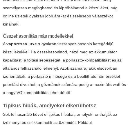
személyesen megfoghatod és kipróbálhatod a készüléket, míg
online üzletek gyakran jobb árakat és szélesebb választékot
kínálnak.
Összehasonlítás más modellekkel
A
vaporesso luxe s
gyakran versenyez hasonló kategóriájú
készülékekkel. Ha összehasonlítod, nézd meg az akkumulátor
kapacitást, a töltési sebességet, a porlasztó-kompatibilitást és az
általános felhasználói élményt. Azok számára, akik elsősorban
ízorientáltak, a porlasztó minősége és a beállítható hőmérséklet
prioritást élvezhet; a gőzmánok számára pedig a maximális watt és
a nagy VG kompatibilitás lehet döntő.
Tipikus hibák, amelyeket elkerülhetsz
Sok felhasználó követ el tipikus hibákat, amelyek ronthatják az
ízélményt és csökkenthetik az üzemidőt. Például: