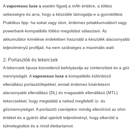
A
vaporesso luxe s
esetén figyelj a mAh értékre, a töltési
sebességre és arra, hogy a készülék támogatja-e a gyorstöltést.
Praktikus tipp: ha sokat vagy úton, érdemes pótakkumulátort vagy
powerbank-kompatibilis töltési megoldást választani. Az
akkumulátor kímélése érdekében használd a készülék alacsonyabb
teljesítményű profiljait, ha nem szükséges a maximális watt.
2. Porlasztók és tekercsek
A tekercsek típusa közvetlenül befolyásolja az ízintenzitást és a gőz
mennyiségét. A
vaporesso luxe s
kompatibilis különböző
ellenállású porlasztófejekkel, emiatt érdemes kísérletezni
alacsonyabb ellenállású (DL) és magasabb ellenállású (MTL)
tekercsekkel, hogy megtaláld a neked megfelelő íz- és
gőzmennyiséget. A porlasztó cseréjekor mindig ellenőrizd az ohm
értéket és a gyártó által ajánlott teljesítményt, hogy elkerüld a
túlmelegedést és a rövid élettartamot.