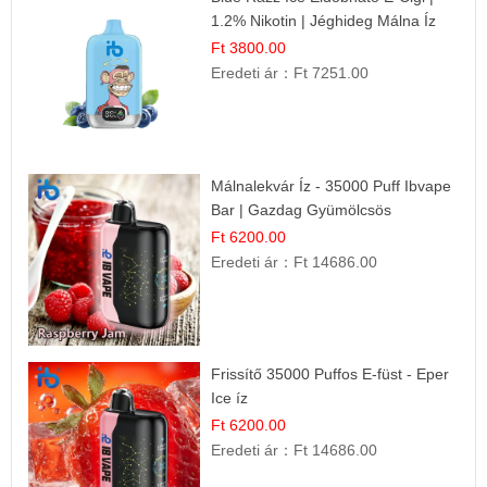
1.2% Nikotin | Jéghideg Málna Íz
Ft 3800.00
Eredeti ár：
Ft 7251.00
Málnalekvár Íz - 35000 Puff Ibvape
Bar | Gazdag Gyümölcsös
Ízélmény!
Ft 6200.00
Eredeti ár：
Ft 14686.00
Frissítő 35000 Puffos E-füst - Eper
Ice íz
Ft 6200.00
Eredeti ár：
Ft 14686.00