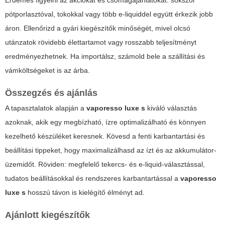
Érdemes figyelni az akciókat és csomagajánlatokat: sokszor
pótporlasztóval, tokokkal vagy több e-liquiddel együtt érkezik jobb
áron. Ellenőrizd a gyári kiegészítők minőségét, mivel olcsó
utánzatok rövidebb élettartamot vagy rosszabb teljesítményt
eredményezhetnek. Ha importálsz, számold bele a szállítási és
vámköltségeket is az árba.
Összegzés és ajánlás
A tapasztalatok alapján a
vaporesso luxe s
kiváló választás
azoknak, akik egy megbízható, ízre optimalizálható és könnyen
kezelhető készüléket keresnek. Kövesd a fenti karbantartási és
beállítási tippeket, hogy maximalizálhasd az ízt és az akkumulátor-
üzemidőt. Röviden: megfelelő tekercs- és e-liquid-választással,
tudatos beállításokkal és rendszeres karbantartással a
vaporesso
luxe s
hosszú távon is kielégítő élményt ad.
Ajánlott kiegészítők