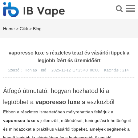
Home
>
Cikk
>
Blog
vaporesso luxe s részletes teszt és vásárlói tippek a
legjobb ízért és üzemidőért
Szerző：
Honlap
Idő：
2025-11-12T17:25:48+00:00
Kattintás：
214
Átfogó útmutató: hogyan hozhatod ki a
legtöbbet a
vaporesso luxe s
eszközből
Ebben a részletes ismertetőben mélyrehatóan feltárjuk a
vaporesso luxe s
jellemzőit, működését, tuningolási lehetőségeit
és mindazokat a praktikus vásárlói tippeket, amelyek segítenek a
lehető legjobb íz elérésében és a leghosszabb üzemidő