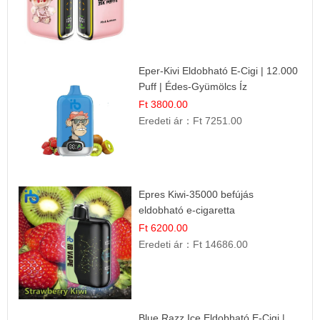
Eper-Kivi Eldobható E-Cigi | 12.000
Puff | Édes-Gyümölcs Íz
Ft 3800.00
Eredeti ár：
Ft 7251.00
Epres Kiwi-35000 befújás
eldobható e-cigaretta
Ft 6200.00
Eredeti ár：
Ft 14686.00
Blue Razz Ice Eldobható E-Cigi |