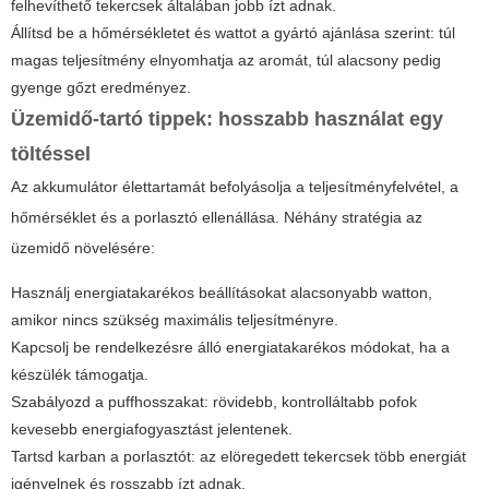
felhevíthető tekercsek általában jobb ízt adnak.
Állítsd be a hőmérsékletet és wattot a gyártó ajánlása szerint: túl
magas teljesítmény elnyomhatja az aromát, túl alacsony pedig
gyenge gőzt eredményez.
Üzemidő-tartó tippek: hosszabb használat egy
töltéssel
Az akkumulátor élettartamát befolyásolja a teljesítményfelvétel, a
hőmérséklet és a porlasztó ellenállása. Néhány stratégia az
üzemidő növelésére:
Használj energiatakarékos beállításokat alacsonyabb watton,
amikor nincs szükség maximális teljesítményre.
Kapcsolj be rendelkezésre álló energiatakarékos módokat, ha a
készülék támogatja.
Szabályozd a puffhosszakat: rövidebb, kontrolláltabb pofok
kevesebb energiafogyasztást jelentenek.
Tartsd karban a porlasztót: az elöregedett tekercsek több energiát
igényelnek és rosszabb ízt adnak.