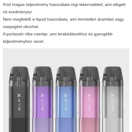
A túl magas teljesítmény használata régi tekercsekkel, ami elégett
ízt eredményez.
Nem megfelelő e-liquid használata, ami tömítetlen áramlást vagy
csepegést okozhat.
A porlasztó ritka cseréje, ami lerakódásokhoz és gyengébb
teljesítményhez vezet.