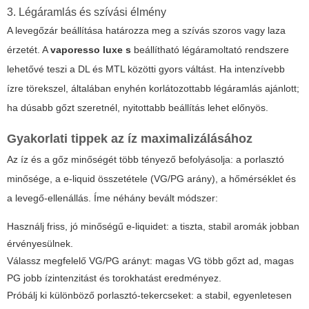
3. Légáramlás és szívási élmény
A levegőzár beállítása határozza meg a szívás szoros vagy laza
érzetét. A
vaporesso luxe s
beállítható légáramoltató rendszere
lehetővé teszi a DL és MTL közötti gyors váltást. Ha intenzívebb
ízre törekszel, általában enyhén korlátozottabb légáramlás ajánlott;
ha dúsabb gőzt szeretnél, nyitottabb beállítás lehet előnyös.
Gyakorlati tippek az íz maximalizálásához
Az íz és a gőz minőségét több tényező befolyásolja: a porlasztó
minősége, a e-liquid összetétele (VG/PG arány), a hőmérséklet és
a levegő-ellenállás. Íme néhány bevált módszer:
Használj friss, jó minőségű e-liquidet: a tiszta, stabil aromák jobban
érvényesülnek.
Válassz megfelelő VG/PG arányt: magas VG több gőzt ad, magas
PG jobb ízintenzitást és torokhatást eredményez.
Próbálj ki különböző porlasztó-tekercseket: a stabil, egyenletesen