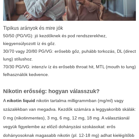
Tipikus arányok és mire jók
50/50 (PG/VG): jó kezdőknek és pod rendszerekhez,
kiegyensúlyozott íz és gőz.
30/70 vagy 20/80 PG/VG: erősebb gőz, puhább torkozás, DL (direct
lung) stílushoz.
70/30 PG/VG: intenzív íz és erősebb throat hit, MTL (mouth to lung)
felhasználók kedvence.
Nikotin erősség: hogyan válasszuk?
A
nikotin liquid
nikotin tartalma milligrammban (mg/ml) vagy
százalékban van megadva. Kezdők számára a leggyakoribb skálák:
0 mg (nikotinmentes), 3 mg, 6 mg, 12 mg, 18 mg. A választásnál
vegyük figyelembe az előző dohányzási szokásokat: erős
dohányosoknak magasabb nikotin (pl. 12-18 mg) adhat kielégítőbb