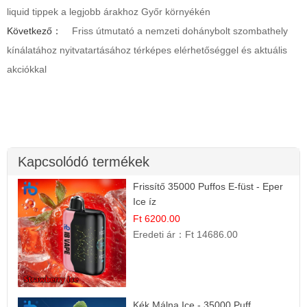
liquid tippek a legjobb árakhoz Győr környékén
Következő：
Friss útmutató a nemzeti dohánybolt szombathely
kínálatához nyitvatartásához térképes elérhetőséggel és aktuális
akciókkal
Kapcsolódó termékek
Frissítő 35000 Puffos E-füst - Eper
Ice íz
Ft 6200.00
Eredeti ár：
Ft 14686.00
Kék Málna Ice - 35000 Puff