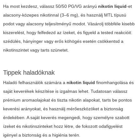
Ha most kezdesz, válassz 50/50 PG/VG arányú
nikotin liquid
-et
alacsony-közepes nikotinnal (3–6 mg), és használj MTL típusú
podot vagy alacsony teljesítményű modot. Vásárolj többféle kisebb
kiszerelést, hogy felfedezd az ízeket, és figyeld a tested reakcióit:
szédülés, hányinger vagy erős köhögés esetén csökkentsd a
nikotinszintet vagy tarts szünetet.
Tippek haladóknak
Haladó felhasználók számára a
nikotin liquid
finomhangolása és
saját keverékek készítése is izgalmas lehet. Tudatosan válassz
prémium aromaolajokat és tiszta nikotin alapokat, tarts be pontos
keverési arányokat, és használj mérőeszközöket a biztonság
érdekében. A saját keverés megengedi, hogy személyre szabott
ízeket és nikotinszinteket hozz létre, de fokozott odafigyelést
igényel a biztonság és a higiénia terén.