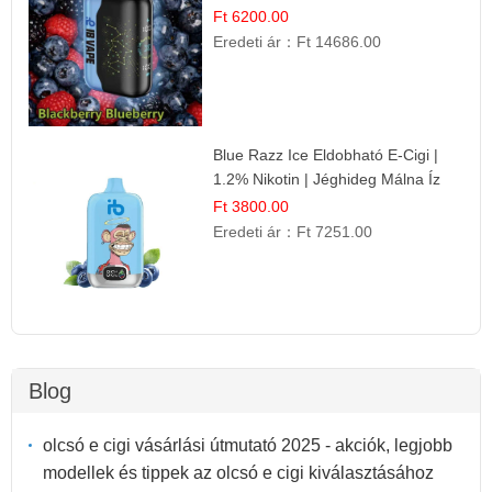
Gyümölcsökombináció!
Ft 6200.00
Eredeti ár：
Ft 14686.00
Blue Razz Ice Eldobható E-Cigi |
1.2% Nikotin | Jéghideg Málna Íz
Ft 3800.00
Eredeti ár：
Ft 7251.00
Blog
olcsó e cigi vásárlási útmutató 2025 - akciók, legjobb
modellek és tippek az olcsó e cigi kiválasztásához