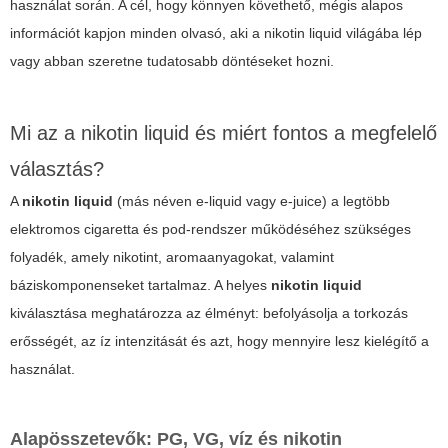
használat során. A cél, hogy könnyen követhető, mégis alapos
információt kapjon minden olvasó, aki a
nikotin liquid
világába lép
vagy abban szeretne tudatosabb döntéseket hozni.
Mi az a nikotin liquid és miért fontos a megfelelő
választás?
A
nikotin liquid
(más néven e-liquid vagy e-juice) a legtöbb
elektromos cigaretta és pod-rendszer működéséhez szükséges
folyadék, amely nikotint, aromaanyagokat, valamint
báziskomponenseket tartalmaz. A helyes
nikotin liquid
kiválasztása meghatározza az élményt: befolyásolja a torkozás
erősségét, az íz intenzitását és azt, hogy mennyire lesz kielégítő a
használat.
Alapösszetevők: PG, VG, víz és nikotin