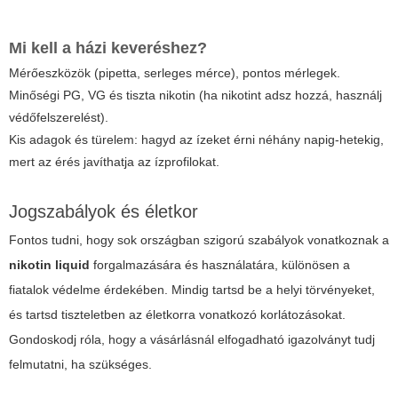
Mi kell a házi keveréshez?
Mérőeszközök (pipetta, serleges mérce), pontos mérlegek.
Minőségi PG, VG és tiszta nikotin (ha nikotint adsz hozzá, használj
védőfelszerelést).
Kis adagok és türelem: hagyd az ízeket érni néhány napig-hetekig,
mert az érés javíthatja az ízprofilokat.
Jogszabályok és életkor
Fontos tudni, hogy sok országban szigorú szabályok vonatkoznak a
nikotin liquid
forgalmazására és használatára, különösen a
fiatalok védelme érdekében. Mindig tartsd be a helyi törvényeket,
és tartsd tiszteletben az életkorra vonatkozó korlátozásokat.
Gondoskodj róla, hogy a vásárlásnál elfogadható igazolványt tudj
felmutatni, ha szükséges.