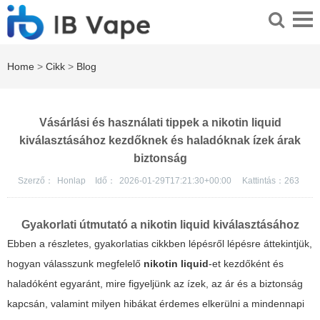
Home
>
Cikk
>
Blog
Vásárlási és használati tippek a nikotin liquid
kiválasztásához kezdőknek és haladóknak ízek árak
biztonság
Szerző：
Honlap
Idő：
2026-01-29T17:21:30+00:00
Kattintás：
263
Gyakorlati útmutató a nikotin liquid kiválasztásához
Ebben a részletes, gyakorlatias cikkben lépésről lépésre áttekintjük,
hogyan válasszunk megfelelő
nikotin liquid
-et kezdőként és
haladóként egyaránt, mire figyeljünk az ízek, az ár és a biztonság
kapcsán, valamint milyen hibákat érdemes elkerülni a mindennapi