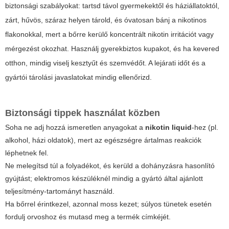
biztonsági szabályokat: tartsd távol gyermekektől és háziállatoktól,
zárt, hűvös, száraz helyen tárold, és óvatosan bánj a nikotinos
flakonokkal, mert a bőrre kerülő koncentrált nikotin irritációt vagy
mérgezést okozhat. Használj gyerekbiztos kupakot, és ha kevered
otthon, mindig viselj kesztyűt és szemvédőt. A lejárati időt és a
gyártói tárolási javaslatokat mindig ellenőrizd.
Biztonsági tippek használat közben
Soha ne adj hozzá ismeretlen anyagokat a
nikotin liquid
-hez (pl.
alkohol, házi oldatok), mert az egészségre ártalmas reakciók
léphetnek fel.
Ne melegítsd túl a folyadékot, és kerüld a dohányzásra hasonlító
gyújtást; elektromos készüléknél mindig a gyártó által ajánlott
teljesítmény-tartományt használd.
Ha bőrrel érintkezel, azonnal moss kezet; súlyos tünetek esetén
fordulj orvoshoz és mutasd meg a termék címkéjét.