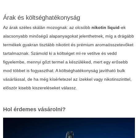
Árak és költséghatékonyság
Az árak széles skálán mozognak: az olcsóbb
nikotin liquid
-ek
alacsonyabb minőségű alapanyagokat jelenthetnek, míg a drágább
termékek gyakran tisztább nikotint és prémium aromaösszetevőket
tartalmaznak. Számold ki a költséget ml-re vetítve és vedd
figyelembe, mennyi gőzt termel a készüléked, mert egy erősebb
mod többet is fogyaszthat. A költséghatékonyság javítható bulk
vásárlással, de ha még kísérletezel az ízekkel vagy nikotinszinttel,
először kisebb kiszereléseket válassz.
Hol érdemes vásárolni?