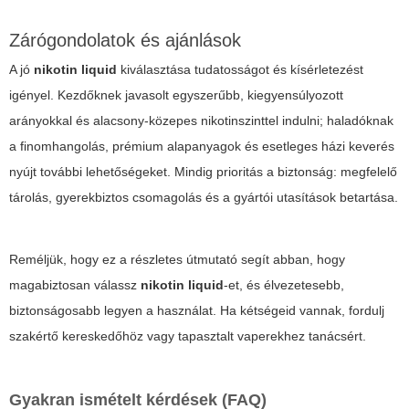
Zárógondolatok és ajánlások
A jó
nikotin liquid
kiválasztása tudatosságot és kísérletezést
igényel. Kezdőknek javasolt egyszerűbb, kiegyensúlyozott
arányokkal és alacsony-közepes nikotinszinttel indulni; haladóknak
a finomhangolás, prémium alapanyagok és esetleges házi keverés
nyújt további lehetőségeket. Mindig prioritás a biztonság: megfelelő
tárolás, gyerekbiztos csomagolás és a gyártói utasítások betartása.
Reméljük, hogy ez a részletes útmutató segít abban, hogy
magabiztosan válassz
nikotin liquid
-et, és élvezetesebb,
biztonságosabb legyen a használat. Ha kétségeid vannak, fordulj
szakértő kereskedőhöz vagy tapasztalt vaperekhez tanácsért.
Gyakran ismételt kérdések (FAQ)