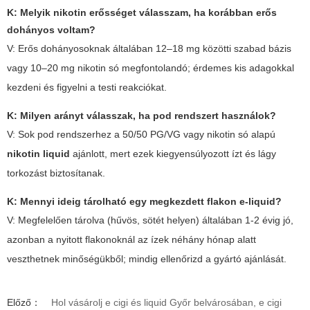
K: Melyik nikotin erősséget válasszam, ha korábban erős
dohányos voltam?
V: Erős dohányosoknak általában 12–18 mg közötti szabad bázis
vagy 10–20 mg nikotin só megfontolandó; érdemes kis adagokkal
kezdeni és figyelni a testi reakciókat.
K: Milyen arányt válasszak, ha pod rendszert használok?
V: Sok pod rendszerhez a 50/50 PG/VG vagy nikotin só alapú
nikotin liquid
ajánlott, mert ezek kiegyensúlyozott ízt és lágy
torkozást biztosítanak.
K: Mennyi ideig tárolható egy megkezdett flakon e-liquid?
V: Megfelelően tárolva (hűvös, sötét helyen) általában 1-2 évig jó,
azonban a nyitott flakonoknál az ízek néhány hónap alatt
veszthetnek minőségükből; mindig ellenőrizd a gyártó ajánlását.
Előző：
Hol vásárolj e cigi és liquid Győr belvárosában, e cigi