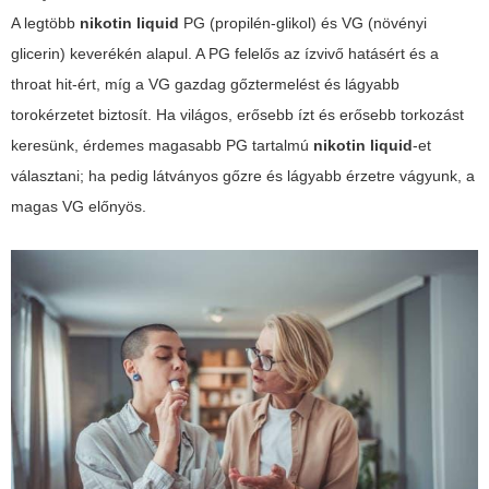
A legtöbb
nikotin liquid
PG (propilén-glikol) és VG (növényi
glicerin) keverékén alapul. A PG felelős az ízvivő hatásért és a
throat hit-ért, míg a VG gazdag gőztermelést és lágyabb
torokérzetet biztosít. Ha világos, erősebb ízt és erősebb torkozást
keresünk, érdemes magasabb
PG
tartalmú
nikotin liquid
-et
választani; ha pedig látványos gőzre és lágyabb érzetre vágyunk, a
magas
VG
előnyös.