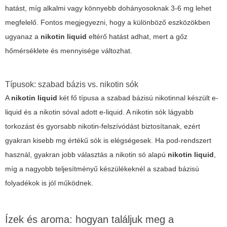
hatást, míg alkalmi vagy könnyebb dohányosoknak 3-6 mg lehet
megfelelő. Fontos megjegyezni, hogy a különböző eszközökben
ugyanaz a
nikotin liquid
eltérő hatást adhat, mert a gőz
hőmérséklete és mennyisége változhat.
Típusok: szabad bázis vs. nikotin sók
A
nikotin liquid
két fő típusa a szabad bázisú nikotinnal készült e-
liquid és a nikotin sóval adott e-liquid. A nikotin sók lágyabb
torkozást és gyorsabb nikotin-felszívódást biztosítanak, ezért
gyakran kisebb mg értékű sók is elégségesek. Ha pod-rendszert
használ, gyakran jobb választás a nikotin só alapú
nikotin liquid
,
míg a nagyobb teljesítményű készülékeknél a szabad bázisú
folyadékok is jól működnek.
Ízek és aroma: hogyan találjuk meg a