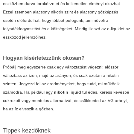
eszközben durva torokérzetet és kellemetlen élményt okozhat.
Ezzel szemben alacsony nikotin szint és alacsony gőzképzés
esetén előfordulhat, hogy többet pufogunk, ami növeli a
folyadékfogyasztást és a költségeket. Mindig illeszd az e-liquidet az
eszközöd jellemzőihez.
Hogyan kísérletezzünk okosan?
Próbálj meg egyszerre csak egy változtatást végezni: először
változtass az ízen, majd az arányon, és csak ezután a nikotin
szinten. Jegyezd fel az eredményeket, hogy tudd, mi működik
számodra. Ha például egy
nikotin liquid
túl édes, keress kevésbé
cukrozott vagy mentolos alternatívát, és csökkentsd az VG arányt,
ha az íz elveszik a gőzben.
Tippek kezdőknek