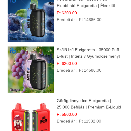
Eldobható E-cigaretta | Élénkítő
Gyümölcsös Frissesség!
Ft 6200.00
Eredeti ár：
Ft 14686.00
Szőlő Ízű E-cigaretta - 35000 Puff
E-füst | Intenzív Gyümölcsélmény!
Ft 6200.00
Eredeti ár：
Ft 14686.00
Görögdinnye Ice E-cigaretta |
25.000 Befújás | Premium E-Liquid
Ft 5500.00
Eredeti ár：
Ft 11932.00