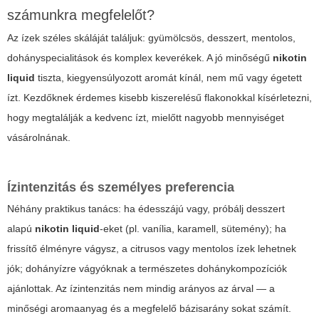
számunkra megfelelőt?
Az ízek széles skáláját találjuk: gyümölcsös, desszert, mentolos,
dohányspecialitások és komplex keverékek. A jó minőségű
nikotin
liquid
tiszta, kiegyensúlyozott aromát kínál, nem mű vagy égetett
ízt. Kezdőknek érdemes kisebb kiszerelésű flakonokkal kísérletezni,
hogy megtalálják a kedvenc ízt, mielőtt nagyobb mennyiséget
vásárolnának.
Ízintenzitás és személyes preferencia
Néhány praktikus tanács: ha édesszájú vagy, próbálj desszert
alapú
nikotin liquid
-eket (pl. vanília, karamell, sütemény); ha
frissítő élményre vágysz, a citrusos vagy mentolos ízek lehetnek
jók; dohányízre vágyóknak a természetes dohánykompozíciók
ajánlottak. Az ízintenzitás nem mindig arányos az árval — a
minőségi aromaanyag és a megfelelő bázisarány sokat számít.