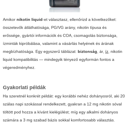
Amikor
nikotin liquid
-et választasz, ellenőrizd a következőket:
összetevők átláthatósága, PG/VG arány, nikotin típusa és
erőssége, gyártói információk és COA, csomagolás biztonsága,
ízminták kipróbálása, valamint a vásárlás helyének és árának
megbízhatósága. Egy egyszerű táblázat:
biztonság
,
ár
,
íz
,
nikotin
liquid
kompatibilitás — mindegyik tényező egyformán fontos a
végeredményhez.
Gyakorlati példák
Ha szeretnél konkrét példát: egy korábbi nehéz dohányosról, aki 20
szálas napi szokással rendelkezett, gyakran a 12 mg nikotin sóval
töltött pod hozza a kívánt kielégülést; míg egy alkalmi dohányos
számára a 3 mg szabad bázis sokkal komfortosabb választás.