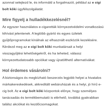
azonnal selejtezd le, és informáld a forgalmazót, például az
e cigi
bolt köki
ügyfélszolgálatát.
Mire figyelj a hulladékkezelésnél?
Az egyszer használatos e-cigaretták környezetvédelmi vonatkozású
kihívást jelentenek. A legtöbb gyártó és egyes üzletek
gyűjtőprogramokat kínálnak az elhasznált eszközök kezelésére.
Kérdezd meg az
e cigi bolt köki
munkatársait a helyi
visszagyűjtési lehetőségekről, és ha teheted, válassz
környezettudatosabb opciókat vagy újratölthető alternatívákat.
Hol érdemes vásárolni?
A biztonságos és megbízható beszerzés legjobb helyei a hivatalos
márkakereskedések, akkreditált webáruházak és a helyi, jó hírű e-
cig bolt. Az
e cigi bolt köki
központok előnye, hogy személyes
tanácsadás és termékbemutató is elérhető, továbbá gyakrabban
találsz akciókat és kezdőcsomagokat.