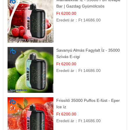
Bar | Gazdag Gyümölcsös
Ízélmény!
Ft 6200.00
Eredeti ár：
Ft 14686.00
Savanyú Almás Fagylalt Íz - 35000
Szívás E-cigi
Ft 6200.00
Eredeti ár：
Ft 14686.00
Frissítő 35000 Puffos E-füst - Eper
Ice íz
Ft 6200.00
Eredeti ár：
Ft 14686.00