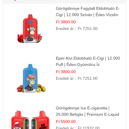
Görögdinnye Fagylalt Eldobható E-
Cigi | 12.000 Szívás | Édes Vízidín
Íz
Ft 3800.00
Eredeti ár：
Ft 7251.00
Eper-Kivi Eldobható E-Cigi | 12.000
Puff | Édes-Gyümölcs Íz
Ft 3800.00
Eredeti ár：
Ft 7251.00
Görögdinnye Ice E-cigaretta |
25.000 Befújás | Premium E-Liquid
Ft 5500.00
Eredeti ár：
Ft 11932.00