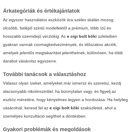
Árkategóriák és értékajánlatok
Az egyszer használatos eszközök ára széles skálán mozog;
olcsóbb, belépő szintű modellektől a prémium, több ízű és
hosszabb üzemidejű verziókig. Az
e cigi bolt köki
üzleteiben
gyakran vannak csomagkedvezmények, és időszakos akciók,
amelyek jelentős megtakarítást jelenthetnek, különösen, ha több
darabot vásárolsz egyszerre.
További tanácsok a választáshoz
Válassz olyan ízeket, amelyeket már ismersz és szeretsz, kezdj
alacsonyabb nikotinszinttel, ha bizonytalan vagy, és figyelj az
eszköz méretére, hogy kényelmes legyen a hordozása. Ha helyileg
vásárolnál, keresd fel az
e cigi bolt köki
szaküzleteit, ahol a
személyes konzultáció segíthet a döntésben.
Gyakori problémák és megoldások