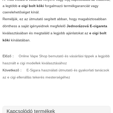
a legtöbb
e cigi bolt köki
forgalmazó termékgaranciát vagy
cserelehetőséget kínál.
Reméljük, ez az útmutató segített abban, hogy magabiztosabban
dönthess a saját igényeidnek megfelelő
Jednorázová E-cigareta
kiválasztásában és megtaláld a legjobb ajánlatokat az
e cigi bolt
köki
kínálatában.
Előző：
Online Vape Shop bemutató és vásárlási tippek a legjobb
használt e cigi modellek kiválasztásához
Következő：
E-Sigara használati útmutató és gyakorlati tanácsok
az e cigi ellenállás tekerés mesterségéhez
Kapcsolódó termékek