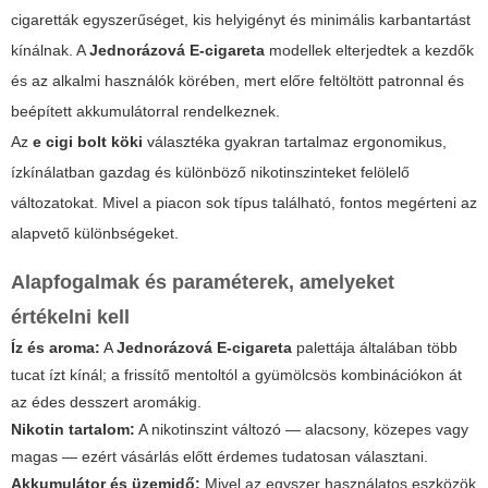
cigaretták egyszerűséget, kis helyigényt és minimális karbantartást
kínálnak. A
Jednorázová E-cigareta
modellek elterjedtek a kezdők
és az alkalmi használók körében, mert előre feltöltött patronnal és
beépített akkumulátorral rendelkeznek.
Az
e cigi bolt köki
választéka gyakran tartalmaz ergonomikus,
ízkínálatban gazdag és különböző nikotinszinteket felölelő
változatokat. Mivel a piacon sok típus található, fontos megérteni az
alapvető különbségeket.
Alapfogalmak és paraméterek, amelyeket
értékelni kell
Íz és aroma:
A
Jednorázová E-cigareta
palettája általában több
tucat ízt kínál; a frissítő mentoltól a gyümölcsös kombinációkon át
az édes desszert aromákig.
Nikotin tartalom:
A nikotinszint változó — alacsony, közepes vagy
magas — ezért vásárlás előtt érdemes tudatosan választani.
Akkumulátor és üzemidő:
Mivel az egyszer használatos eszközök