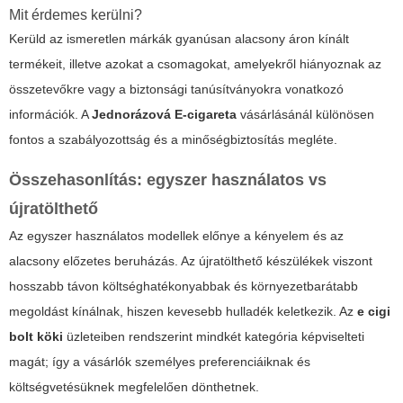
Mit érdemes kerülni?
Kerüld az ismeretlen márkák gyanúsan alacsony áron kínált
termékeit, illetve azokat a csomagokat, amelyekről hiányoznak az
összetevőkre vagy a biztonsági tanúsítványokra vonatkozó
információk. A
Jednorázová E-cigareta
vásárlásánál különösen
fontos a szabályozottság és a minőségbiztosítás megléte.
Összehasonlítás: egyszer használatos vs
újratölthető
Az egyszer használatos modellek előnye a kényelem és az
alacsony előzetes beruházás. Az újratölthető készülékek viszont
hosszabb távon költséghatékonyabbak és környezetbarátabb
megoldást kínálnak, hiszen kevesebb hulladék keletkezik. Az
e cigi
bolt köki
üzleteiben rendszerint mindkét kategória képviselteti
magát; így a vásárlók személyes preferenciáiknak és
költségvetésüknek megfelelően dönthetnek.