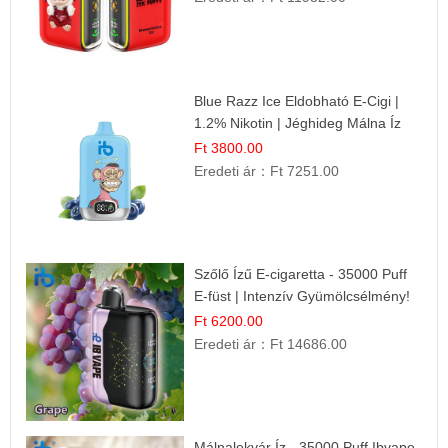
Blue Razz Ice Eldobható E-Cigi |
1.2% Nikotin | Jéghideg Málna Íz
Ft 3800.00
Eredeti ár：
Ft 7251.00
Szőlő Ízű E-cigaretta - 35000 Puff
E-füst | Intenzív Gyümölcsélmény!
Ft 6200.00
Eredeti ár：
Ft 14686.00
Málnalekvár Íz - 35000 Puff Ibvape