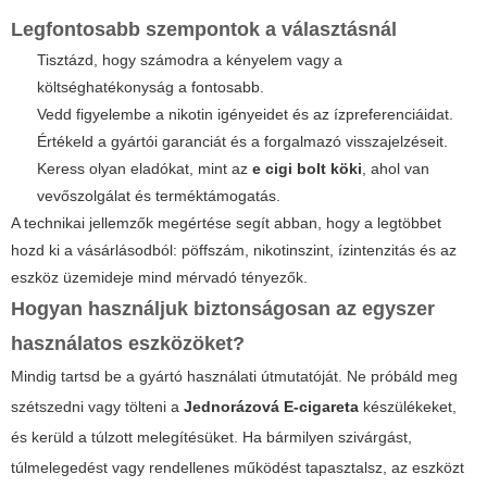
Legfontosabb szempontok a választásnál
Tisztázd, hogy számodra a kényelem vagy a
költséghatékonyság a fontosabb.
Vedd figyelembe a nikotin igényeidet és az ízpreferenciáidat.
Értékeld a gyártói garanciát és a forgalmazó visszajelzéseit.
Keress olyan eladókat, mint az
e cigi bolt köki
, ahol van
vevőszolgálat és terméktámogatás.
A technikai jellemzők megértése segít abban, hogy a legtöbbet
hozd ki a vásárlásodból: pöffszám, nikotinszint, ízintenzitás és az
eszköz üzemideje mind mérvadó tényezők.
Hogyan használjuk biztonságosan az egyszer
használatos eszközöket?
Mindig tartsd be a gyártó használati útmutatóját. Ne próbáld meg
szétszedni vagy tölteni a
Jednorázová E-cigareta
készülékeket,
és kerüld a túlzott melegítésüket. Ha bármilyen szivárgást,
túlmelegedést vagy rendellenes működést tapasztalsz, az eszközt