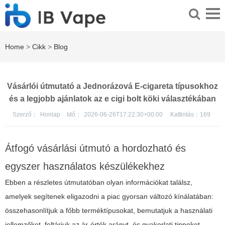
Home
>
Cikk
>
Blog
Vásárlói útmutató a Jednorázová E-cigareta típusokhoz
és a legjobb ajánlatok az e cigi bolt köki választékában
Szerző：
Honlap
Idő：
2026-06-26T17:22:30+00:00
Kattintás：
169
Átfogó vásárlási útmutó a hordozható és
egyszer használatos készülékekhez
Ebben a részletes útmutatóban olyan információkat találsz,
amelyek segítenek eligazodni a piac gyorsan változó kínálatában:
összehasonlítjuk a főbb terméktípusokat, bemutatjuk a használati
jellemzőket, feltárjuk az ár-érték arányt, és gyakorlati tippeket