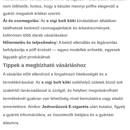
nem tölthetők, fontos, hogy a készlet mennyi pöffre elegendő a
gyártó megadott értékei szerint.
Ár és csomagolás:
Az
e cigi bolt köki
kínálatában általában
találhatóak kedvező csomagajánlatok és árkedvezmények,
különösen több darab vásárlásakor.
Hőtermelés és teljesítmény:
A belső ellenállás és légáramlás
befolyásolja a pöff érzését — egyes modellek erősebb, egyesek
lágyabb gőzt produkálnak.
Tippek a megbízható vásárláshoz
A vásárlás előtt ellenőrizd a forgalmazó hitelességét és a
termékleírásokat. Az
e cigi bolt köki
székhelyű üzletek közül sok
szakértői tanácsadással is szolgál, és helyben megvásárolható
termékeknél gyakran van lehetőség rövid bemutatóra vagy eladói
ismertetésre. Amikor
Jednorázová E-cigareta
után kutatsz, figyelj
a gyártói információkra, az összetevők listájára és a gyártási
dátumra.