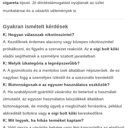
cigareta
típust. Jó döntéstámogatást nyújtanak az üzlet
munkatársai és a vásárlói vélemények is.
Gyakran ismételt kérdések
K: Hogyan válasszak nikotinszintet?
A: Kezdőknek érdemes alacsony vagy közepes nikotinszinttel
próbálkozni, és figyelni a szervezet reakcióit. Az
e cigi bolt köki
eladói segíthetnek a személyre szabott javaslatban.
K: Melyik ízkategória a legnépszerűbb?
A: A gyümölcsös és a mentolos ízek általában népszerűek, de ez
nagyban függ a személyes ízléstől és a szezonális trendektől.
K: Biztonságosak-e az egyszer használatos eszközök?
A: Ha szabályozott gyártótól vásárolsz és betartod a használati
útmutatót, az egyszer használatos készülékek általában
biztonságosak, de mindig ügyelj a megbízható forrásokra, például
akkreditált boltokra vagy
e cigi bolt köki
kereskedőkre.
K: Mit tegyek, ha hibás terméket kaptam?
A: Vidd vissza a vásárlás helyére vagy lépj kapcsolatba az eladóval;