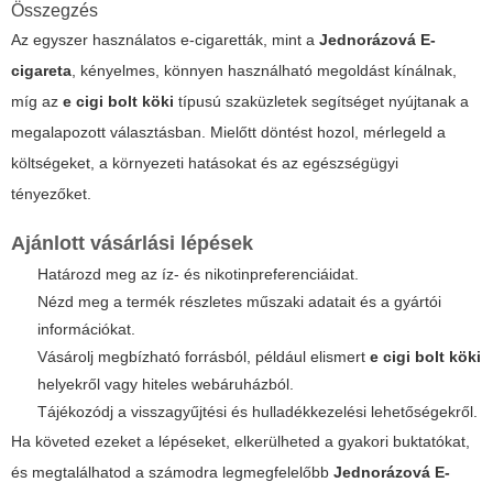
Összegzés
Az egyszer használatos e-cigaretták, mint a
Jednorázová E-
cigareta
, kényelmes, könnyen használható megoldást kínálnak,
míg az
e cigi bolt köki
típusú szaküzletek segítséget nyújtanak a
megalapozott választásban. Mielőtt döntést hozol, mérlegeld a
költségeket, a környezeti hatásokat és az egészségügyi
tényezőket.
Ajánlott vásárlási lépések
Határozd meg az íz- és nikotinpreferenciáidat.
Nézd meg a termék részletes műszaki adatait és a gyártói
információkat.
Vásárolj megbízható forrásból, például elismert
e cigi bolt köki
helyekről vagy hiteles webáruházból.
Tájékozódj a visszagyűjtési és hulladékkezelési lehetőségekről.
Ha követed ezeket a lépéseket, elkerülheted a gyakori buktatókat,
és megtalálhatod a számodra legmegfelelőbb
Jednorázová E-