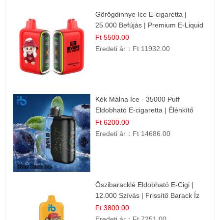
Görögdinnye Ice E-cigaretta |
25.000 Befújás | Premium E-Liquid
Ft 5500.00
Eredeti ár：
Ft 11932.00
Kék Málna Ice - 35000 Puff
Eldobható E-cigaretta | Élénkítő
Gyümölcsös Frissesség!
Ft 6200.00
Eredeti ár：
Ft 14686.00
Őszibaracklé Eldobható E-Cigi |
12.000 Szívás | Frissítő Barack Íz
Ft 3800.00
Eredeti ár：
Ft 7251.00