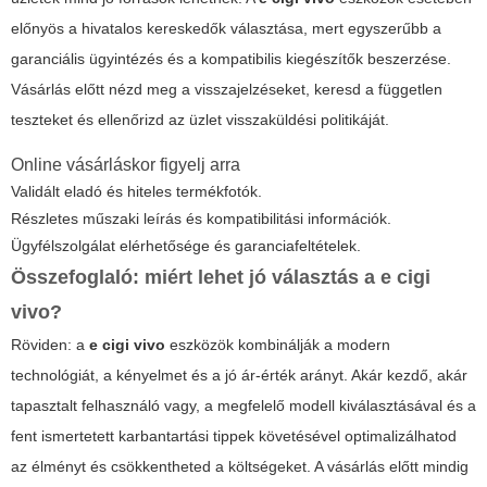
előnyös a hivatalos kereskedők választása, mert egyszerűbb a
garanciális ügyintézés és a kompatibilis kiegészítők beszerzése.
Vásárlás előtt nézd meg a visszajelzéseket, keresd a független
teszteket és ellenőrizd az üzlet visszaküldési politikáját.
Online vásárláskor figyelj arra
Validált eladó és hiteles termékfotók.
Részletes műszaki leírás és kompatibilitási információk.
Ügyfélszolgálat elérhetősége és garanciafeltételek.
Összefoglaló: miért lehet jó választás a
e cigi
vivo
?
Röviden: a
e cigi vivo
eszközök kombinálják a modern
technológiát, a kényelmet és a jó ár-érték arányt. Akár kezdő, akár
tapasztalt felhasználó vagy, a megfelelő modell kiválasztásával és a
fent ismertetett karbantartási tippek követésével optimalizálhatod
az élményt és csökkentheted a költségeket. A vásárlás előtt mindig