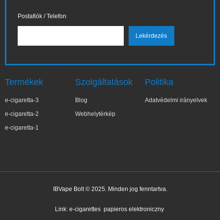
Postafiók / Telefon
Termékek
Szolgáltatások
Politika
e-cigaretta-3
Blog
Adatvédelmi irányelvek
e-cigaretta-2
Webhelytérkép
e-cigaretta-1
IBVape Bolt © 2025. Minden jog fenntartva.
✕
Joa***a
Nemrég vásárolt
Link:
e-cigarettes
papieros elektroniczny