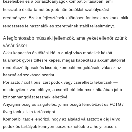
kezelésben és a porlasztóanyagok kompatibilitásában, ami
hosszabb élettartamot és jobb hőmérséklet-szabályozást
eredményez. Ezek a fejlesztések különösen fontosak azoknak, akik
rendszeres felhasználók és szeretnének stabil teljesítményt.
A legfontosabb műszaki jellemzők, amelyeket ellenőrizzünk
vásárláskor
Akku kapacitás és töltési idő: a
e cigi vivo
modellek között
találhatók gyors töltésre képes, magas kapacitású akkumulátorral
rendelkező típusok és kisebb, kompakt megoldások; válassz az
használati szokásod szerint.
Porlasztó / coil típus: zárt podok vagy cserélhető tekercsek —
mindegyiknek van előnye; a cserélhető tekercsek általában jobb
ízfinomhangolást tesznek lehetővé.
Anyagminőség és szigetelés: jó minőségű fémötvözet és PCTG /
üveg tank jelzi a tartósságot.
Kompatibilitás: ellenőrizd, hogy az általad választott
e cigi vivo
podok és tartályok könnyen beszerezhetőek-e a helyi piacon.