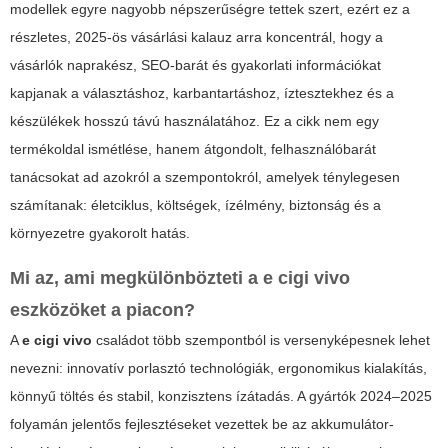
modellek egyre nagyobb népszerűségre tettek szert, ezért ez a
részletes, 2025-ös vásárlási kalauz arra koncentrál, hogy a
vásárlók naprakész, SEO-barát és gyakorlati információkat
kapjanak a választáshoz, karbantartáshoz, íztesztekhez és a
készülékek hosszú távú használatához. Ez a cikk nem egy
termékoldal ismétlése, hanem átgondolt, felhasználóbarát
tanácsokat ad azokról a szempontokról, amelyek ténylegesen
számítanak: életciklus, költségek, ízélmény, biztonság és a
környezetre gyakorolt hatás.
Mi az, ami megkülönbözteti a
e cigi vivo
eszközöket a piacon?
A
e cigi vivo
családot több szempontból is versenyképesnek lehet
nevezni: innovatív porlasztó technológiák, ergonomikus kialakítás,
könnyű töltés és stabil, konzisztens ízátadás. A gyártók 2024–2025
folyamán jelentős fejlesztéseket vezettek be az akkumulátor-