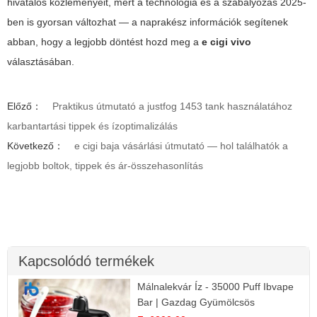
hivatalos közleményeit, mert a technológia és a szabályozás 2025-
ben is gyorsan változhat — a naprakész információk segítenek
abban, hogy a legjobb döntést hozd meg a
e cigi vivo
választásában.
Előző：
Praktikus útmutató a justfog 1453 tank használatához
karbantartási tippek és ízoptimalizálás
Következő：
e cigi baja vásárlási útmutató — hol találhatók a
legjobb boltok, tippek és ár-összehasonlítás
Kapcsolódó termékek
Málnalekvár Íz - 35000 Puff Ibvape
Bar | Gazdag Gyümölcsös