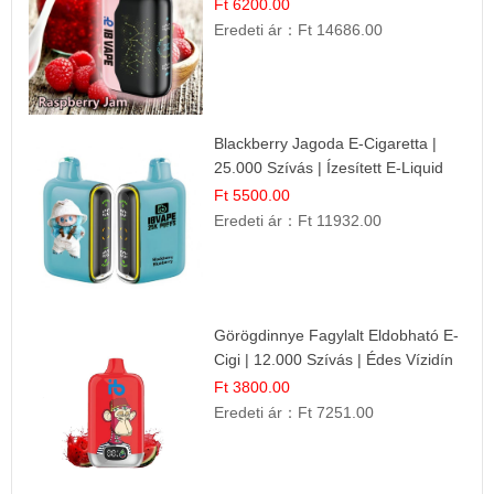
Ízélmény!
Ft 6200.00
Eredeti ár：
Ft 14686.00
Blackberry Jagoda E-Cigaretta |
25.000 Szívás | Ízesített E-Liquid
Ft 5500.00
Eredeti ár：
Ft 11932.00
Görögdinnye Fagylalt Eldobható E-
Cigi | 12.000 Szívás | Édes Vízidín
Íz
Ft 3800.00
Eredeti ár：
Ft 7251.00