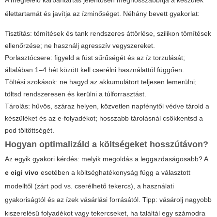
élettartamát és javítja az ízminőséget. Néhány bevett gyakorlat:
Tisztítás: tömítések és tank rendszeres áttörlése, szilikon tömítések
ellenőrzése; ne használj agresszív vegyszereket.
Porlasztócsere: figyeld a füst sűrűségét és az íz torzulását;
általában 1–4 hét között kell cserélni használattól függően.
Töltési szokások: ne hagyd az akkumulátort teljesen lemerülni;
töltsd rendszeresen és kerülni a túlforrasztást.
Tárolás: hűvös, száraz helyen, közvetlen napfénytől védve tárold a
készüléket és az e-folyadékot; hosszabb tárolásnál csökkentsd a
pod töltöttségét.
Hogyan optimalizáld a költségeket hosszútávon?
Az egyik gyakori kérdés: melyik megoldás a leggazdaságosabb? A
e cigi vivo
esetében a költséghatékonyság függ a választott
modelltől (zárt pod vs. cserélhető tekercs), a használati
gyakoriságtól és az ízek vásárlási forrásától. Tipp: vásárolj nagyobb
kiszerelésű folyadékot vagy tekercseket, ha találtál egy számodra