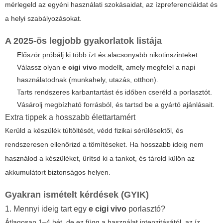
mérlegeld az egyéni használati szokásaidat, az ízpreferenciáidat és
a helyi szabályozásokat.
A 2025-ös legjobb gyakorlatok listája
Először próbálj ki több ízt és alacsonyabb nikotinszinteket.
Válassz olyan
e cigi vivo
modellt, amely megfelel a napi
használatodnak (munkahely, utazás, otthon).
Tarts rendszeres karbantartást és időben cseréld a porlasztót.
Vásárolj megbízható forrásból, és tartsd be a gyártó ajánlásait.
Extra tippek a hosszabb élettartamért
Kerüld a készülék túltöltését, védd fizikai sérülésektől, és
rendszeresen ellenőrizd a tömítéseket. Ha hosszabb ideig nem
használod a készüléket, ürítsd ki a tankot, és tárold külön az
akkumulátort biztonságos helyen.
Gyakran ismételt kérdések (GYIK)
1. Mennyi ideig tart egy
e cigi vivo
porlasztó?
Átlagosan 1–4 hét, de ez függ a használat intenzitásától, az íz