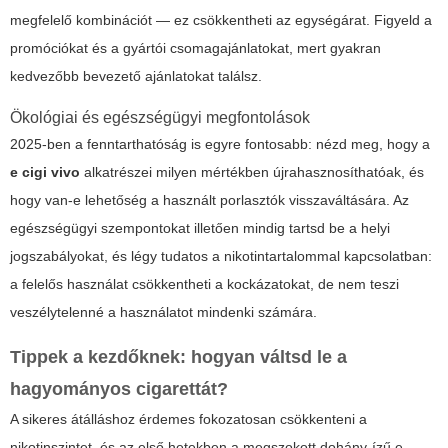
megfelelő kombinációt — ez csökkentheti az egységárat. Figyeld a
promóciókat és a gyártói csomagajánlatokat, mert gyakran
kedvezőbb bevezető ajánlatokat találsz.
Ökológiai és egészségügyi megfontolások
2025-ben a fenntarthatóság is egyre fontosabb: nézd meg, hogy a
e cigi vivo
alkatrészei milyen mértékben újrahasznosíthatóak, és
hogy van-e lehetőség a használt porlasztók visszaváltására. Az
egészségügyi szempontokat illetően mindig tartsd be a helyi
jogszabályokat, és légy tudatos a nikotintartalommal kapcsolatban:
a felelős használat csökkentheti a kockázatokat, de nem teszi
veszélytelenné a használatot mindenki számára.
Tippek a kezdőknek: hogyan váltsd le a
hagyományos cigarettát?
A sikeres átálláshoz érdemes fokozatosan csökkenteni a
nikotinszintet, és az első hetekben a megszokott dohány-ízű e-