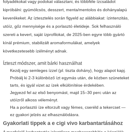
folyadékokat vagy podokat választani, és többféle ízcsaládot
kipróbálni: gyümölcsös, desszert, menta/mentolos és dohányalapú
keverékeket. Az íztesztelés során figyeld az alábbiakat: ízintenzitás,
utóíz, gőz mennyisége és a porlasztó életideje. Sok felhasználó
szereti a kevert, saját ízprofilokat, de 2025-ben egyre több gyártó
kínál prémium, stabilizált aromaformulákat, amelyek
következetesebb ízélményt adnak.
Ízteszt módszer, amit bárki használhat
Kezdj egy semleges ízzel (pl. tiszta dohány), hogy alapot kapj.
Próbálj ki 2-3 különböző ízt egymás után, de közben szüneteket
tarts, és igyál vizet az ízek elkülönítése érdekében.
Jegyezd fel az első benyomást, majd 15–30 perc után az
utóízről alkoss véleményt.
Ha a porlasztó íze eltorzult vagy fémes, cseréld a tekercset —
ez gyakori jelzés az elhasználódásra.
Gyakorlati tippek a
e cigi vivo
karbantartásához
A megfelelő karbantartás jelentősen meghosszabbítja a készülék