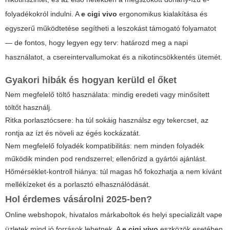
folyadékokról indulni. A
e cigi vivo
ergonomikus kialakítása és
egyszerű működtetése segítheti a leszokást támogató folyamatot
— de fontos, hogy legyen egy terv: határozd meg a napi
használatot, a csereintervallumokat és a nikotincsökkentés ütemét.
Gyakori hibák és hogyan kerüld el őket
Nem megfelelő töltő használata: mindig eredeti vagy minősített
töltőt használj.
Ritka porlasztócsere: ha túl sokáig használsz egy tekercset, az
rontja az ízt és növeli az égés kockázatát.
Nem megfelelő folyadék kompatibilitás: nem minden folyadék
működik minden pod rendszerrel; ellenőrizd a gyártói ajánlást.
Hőmérséklet-kontroll hiánya: túl magas hő fokozhatja a nem kívánt
mellékízeket és a porlasztó elhasználódását.
Hol érdemes vásárolni 2025-ben?
Online webshopok, hivatalos márkaboltok és helyi specializált vape
üzletek mind jó források lehetnek. A
e cigi vivo
eszközök esetében