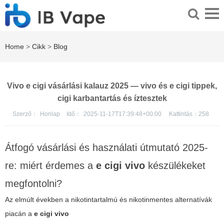
Home
>
Cikk
>
Blog
Vivo e cigi vásárlási kalauz 2025 — vivo és e cigi tippek,
cigi karbantartás és íztesztek
Szerző：
Honlap
Idő：
2025-11-17T17:39:48+00:00
Kattintás：
258
Átfogó vásárlási és használati útmutató 2025-
re: miért érdemes a
e cigi vivo
készülékeket
megfontolni?
Az elmúlt években a nikotintartalmú és nikotinmentes alternatívák
piacán a
e cigi vivo