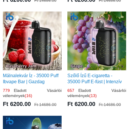
Ft 14686.00
Ft 14686.00
Málnalekvár Íz - 35000 Puff
Szőlő Ízű E-cigaretta -
Ibvape Bar | Gazdag
35000 Puff E-füst | Intenzív
Gyümölcsös Ízélmény!
Gyümölcsélmény!
779
Eladott Vásárlói
657
Eladott Vásárlói
vélemények
(16)
vélemények
(13)
Ft 6200.00
Ft 6200.00
Ft 14686.00
Ft 14686.00