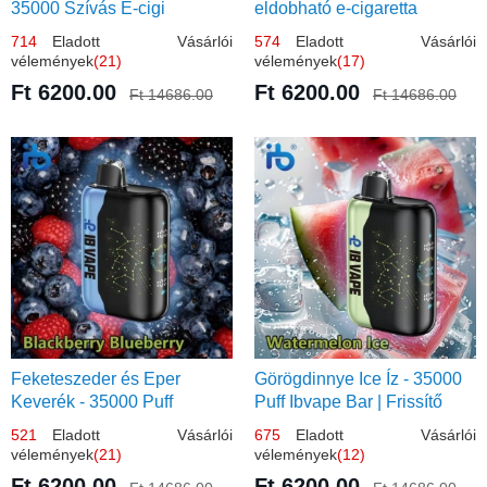
35000 Szívás E-cigi
eldobható e-cigaretta
714
Eladott Vásárlói
574
Eladott Vásárlói
vélemények
(21)
vélemények
(17)
Ft 6200.00
Ft 6200.00
Ft 14686.00
Ft 14686.00
Feketeszeder és Eper
Görögdinnye Ice Íz - 35000
Keverék - 35000 Puff
Puff Ibvape Bar | Frissítő
Eldobható Vape | Ízletes
Mentolos Élmény!
521
Eladott Vásárlói
675
Eladott Vásárlói
Gyümölcsökombináció!
vélemények
(21)
vélemények
(12)
Ft 6200.00
Ft 6200.00