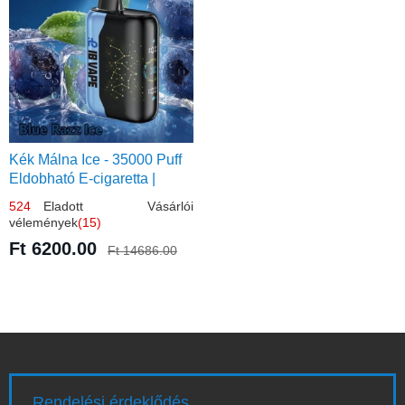
Kék Málna Ice - 35000 Puff
Eldobható E-cigaretta |
Élénkítő Gyümölcsös
524
Eladott Vásárlói
Frissesség!
vélemények
(15)
Ft 6200.00
Ft 14686.00
Rendelési érdeklődés