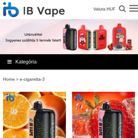
Valuta:
HUF
Kategória
Home
>
e-cigaretta-3