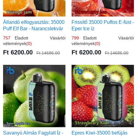
Állandó elfogyasztás: 35000
Frissítő 35000 Puffos E-füst -
Puff Elf Bar - Narancslekvár
Eper Ice íz
íz
757
Eladott Vásárlói
799
Eladott Vásárlói
vélemények
(0)
vélemények
(0)
Ft 6200.00
Ft 6200.00
Ft 14686.00
Ft 14686.00
Savanyú Almás Fagylalt Íz -
Epres Kiwi-35000 befújás